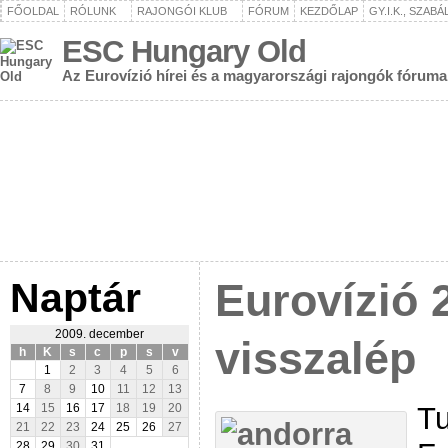
FŐOLDAL
RÓLUNK
RAJONGÓI KLUB
FÓRUM
KEZDŐLAP
GY.I.K., SZAB
ESC Hungary Old
Az Eurovízió hírei és a magyarországi rajongók fóruma
Naptár
Eurovízió 
2009. december
visszalép
h
K
s
c
p
s
v
1
2
3
4
5
6
7
8
9
10
11
12
13
Tu
14
15
16
17
18
19
20
21
22
23
24
25
26
27
28
29
30
31