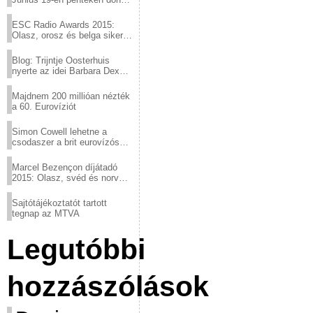
a sör fővárosából!
ESC Radio Awards 2015:
Olasz, orosz és belga siker,
a svédek kimaradtak
Blog: Trijntje Oosterhuis
nyerte az idei Barbara Dex
díjat
Majdnem 200 millióan nézték
a 60. Eurovíziót
Simon Cowell lehetne a
csodaszer a brit eurovízós
kudarcok ellen
Marcel Bezençon díjátadó
2015: Olasz, svéd és norvég
győzelem
Sajtótájékoztatót tartott
tegnap az MTVA
Legutóbbi
hozzászólások