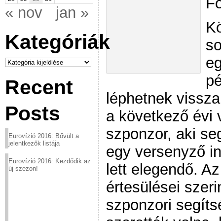
Fo
« nov
jan »
Kö
Kategóriák
so
eg
Kategóriák
pé
Recent
léphetnek vissza
Posts
a következő évi 
szponzor, aki se
Eurovízió 2016: Bővült a
jelentkezők listája
egy versenyző i
Eurovízió 2016: Kezdődik az
lett elegendő. A
új szezon!
értesülései szer
szponzori segíts