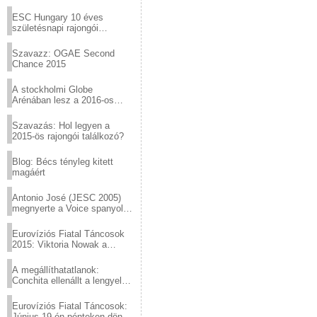
Virtuózok tehetségkutató
sztárjai a Margitszigeten
ESC Hungary 10 éves
születésnapi rajongói
találkozó
Szavazz: OGAE Second
Chance 2015
A stockholmi Globe
Arénában lesz a 2016-os
Eurovízió
Szavazás: Hol legyen a
2015-ös rajongói találkozó?
Blog: Bécs tényleg kitett
magáért
Antonio José (JESC 2005)
megnyerte a Voice spanyol
verzióját
Eurovíziós Fiatal Táncosok
2015: Viktoria Nowak a
győztes Lengyelországból
A megállíthatatlanok:
Conchita ellenállt a lengyel
konzervatív nyomásnak
Eurovíziós Fiatal Táncosok:
Június 19-én pénteken döntő