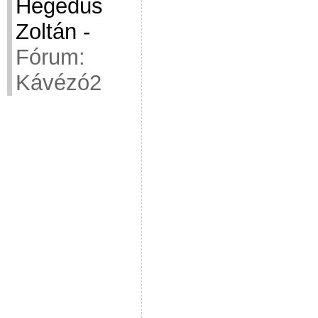
Hegedüs
Zoltán
-
Fórum:
Kávézó2