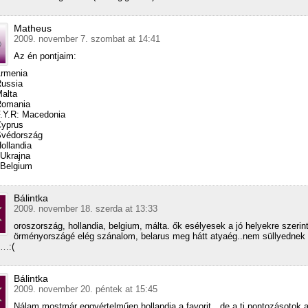
Matheus
2009. november 7. szombat at 14:41
Az én pontjaim:
Armenia
Russia
Malta
Romania
F.Y.R: Macedonia
Cyprus
Svédország
Hollandia
 Ukrajna
 Belgium
Bálintka
2009. november 18. szerda at 13:33
oroszország, hollandia, belgium, málta. ők esélyesek a jó helyekre szerin
örményországé elég szánalom, belarus meg hátt atyaég..nem süllyednek e
i…:(
Bálintka
2009. november 20. péntek at 15:45
Nálam mostmár eggyértelműen hollandia a favorit…de a ti pontozásotok a