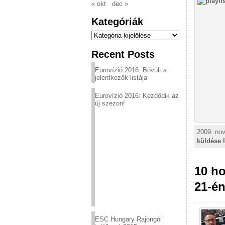
« okt
dec »
Kategóriák
Kategóriák
Recent Posts
Eurovízió 2016: Bővült a
jelentkezők listája
Eurovízió 2016: Kezdődik az
új szezon!
2009. nov
küldése 
10 h
21-én
ESC Hungary Rajongói