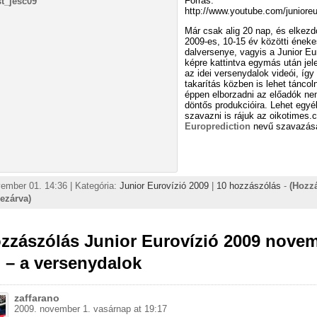
Forrás:
http://www.youtube.com/junioreu
Már csak alig 20 nap, és elkezd
2009-es, 10-15 év közötti ének
dalversenye, vagyis a Junior Eu
képre kattintva egymás után je
az idei versenydalok videói, így
takarítás közben is lehet táncol
éppen elborzadni az előadók ne
döntős produkcióira. Lehet egyé
szavazni is rájuk az oikotimes.
Europrediction
nevű szavazás
ember 01. 14:36 | Kategória:
Junior Eurovízió 2009
|
10 hozzászólás
-
(Hozz
lezárva)
ozzászólás Junior Eurovízió 2009 nove
 – a versenydalok
zaffarano
2009. november 1. vasárnap at 19:17