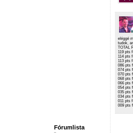
eléggé m
tudok, a
TOTAL 
119 pts 
114 pts 
113 pts 
086 pts 
074 pts 
070 pts 
068 pts 
066 pts 
054 pts 
035 pts 
034 pts 
011 pts f
009 pts 
Fórumlista