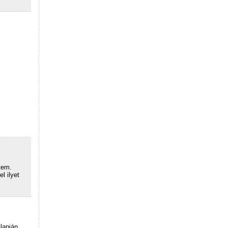
tem.
l ilyet
lapján