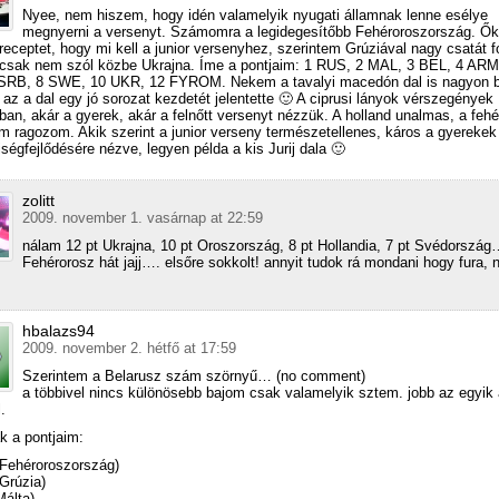
Nyee, nem hiszem, hogy idén valamelyik nyugati államnak lenne esélye
megnyerni a versenyt. Számomra a legidegesítőbb Fehéroroszország. Ők
 receptet, hogy mi kell a junior versenyhez, szerintem Grúziával nagy csatát 
acsak nem szól közbe Ukrajna. Íme a pontjaim: 1 RUS, 2 MAL, 3 BEL, 4 ARM
SRB, 8 SWE, 10 UKR, 12 FYROM. Nekem a tavalyi macedón dal is nagyon be
az a dal egy jó sorozat kezdetét jelentette 🙂 A ciprusi lányok vérszegények
an, akár a gyerek, akár a felnőtt versenyt nézzük. A holland unalmas, a fehé
m ragozom. Akik szerint a junior verseny természetellenes, káros a gyerekek
ségfejlődésére nézve, legyen példa a kis Jurij dala 🙂
zolitt
2009. november 1. vasárnap at 22:59
nálam 12 pt Ukrajna, 10 pt Oroszország, 8 pt Hollandia, 7 pt Svédorszá
Fehérorosz hát jajj…. elsőre sokkolt! annyit tudok rá mondani hogy fura,
hbalazs94
2009. november 2. hétfő at 17:59
Szerintem a Belarusz szám szörnyű… (no comment)
a többivel nincs különösebb bajom csak valamelyik sztem. jobb az egyik 
.
ak a pontjaim:
 Fehéroroszország)
 Grúzia)
Málta)