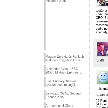
találkozó 2015
tudják a
vívni, h
GEO, 6 
remélem 
mostanáb
pedig ne
személyi
Magyar Eurovíziós Fanklub –
Alakuló közgyűlés: Ott a
fura!!!
helyed!
Alexander Rybak (ESC
2009), Miklósa Erika és a
Virtuózok tehetségkutató
sztárjai a Margitszigeten
ESC Hungary 10 éves
születésnapi rajongói
találkozó
másiknál
Szavazz: OGAE Second
Itt vann
Chance 2015
(-2 Pont
(-1 Pont
A stockholmi Globe
(0 Pont 