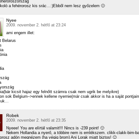
ehéroroszország
koló a fehérorosz kis srác…:)Ebből nem lesz győzelem 🙂
Nyee
2009. november 2. hétfő at 23:24
ami engem illet:
t Belarus
s
ia
ónia
dia
rszág
a
yország
ia(bár kicsit hajaz egy felnőtt számra csak nem ugrik be melyikre)
n sok Belgium–>ennek kellene nyernie(már csak akkor is ha a saját pontjain
juk…
Robek
2009. november 2. hétfő at 23:35
Nyeee! You are elírtál valamit!!! Nincs is -239 point! 🙂
Nekem Hollandia a nyerő, a többire nem is emlékszem. clikk-clakk-bim-b
orosz adón megnézem (ha végig brom) Ani Lorak miatt biztos! 🙂