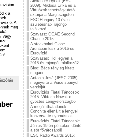
Alexander Rybak (ESC
rovision
2009), Miklósa Erika és a
Virtuózok tehetségkutató
ődik a
sztárjai a Margitszigeten
esek
ESC Hungary 10 éves
rovízió. A
születésnapi rajongói
lennek meg
találkozó
 akár
Szavazz: OGAE Second
ni vagy
Chance 2015
mzeti
A stockholmi Globe
bként
Arénában lesz a 2016-os
com
Eurovízió
án!
Szavazás: Hol legyen a
2015-ös rajongói találkozó?
Blog: Bécs tényleg kitett
magáért
Antonio José (JESC 2005)
ászólás
megnyerte a Voice spanyol
verzióját
Eurovíziós Fiatal Táncosok
2015: Viktoria Nowak a
győztes Lengyelországból
mber
A megállíthatatlanok:
Conchita ellenállt a lengyel
konzervatív nyomásnak
Eurovíziós Fiatal Táncosok:
Június 19-én pénteken döntő
a sör fővárosából!
ESC Radio Awards 2015: