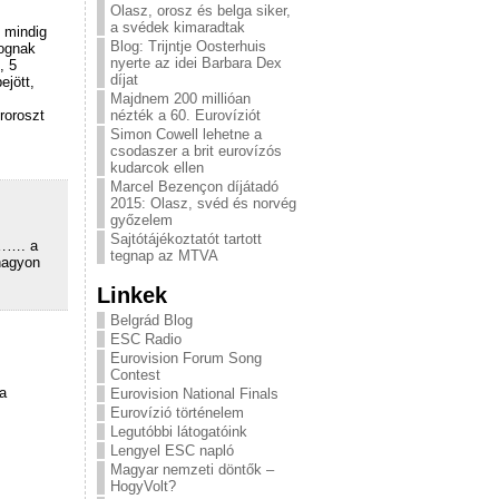
Olasz, orosz és belga siker,
a svédek kimaradtak
 mindig
Blog: Trijntje Oosterhuis
fognak
nyerte az idei Barbara Dex
, 5
díjat
jött,
Majdnem 200 millióan
roroszt
nézték a 60. Eurovíziót
Simon Cowell lehetne a
csodaszer a brit eurovízós
kudarcok ellen
Marcel Bezençon díjátadó
2015: Olasz, svéd és norvég
győzelem
Sajtótájékoztatót tartott
g……. a
tegnap az MTVA
 nagyon
Linkek
Belgrád Blog
ESC Radio
Eurovision Forum Song
Contest
a
Eurovision National Finals
Eurovízió történelem
Legutóbbi látogatóink
Lengyel ESC napló
Magyar nemzeti döntők –
HogyVolt?