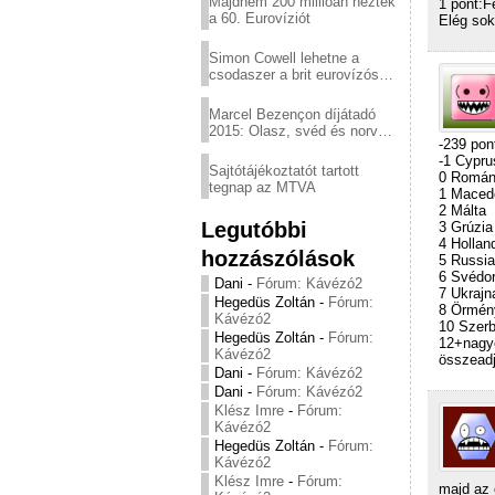
Majdnem 200 millióan nézték
1 pont:F
a 60. Eurovíziót
Elég sok
Simon Cowell lehetne a
csodaszer a brit eurovízós
kudarcok ellen
Marcel Bezençon díjátadó
2015: Olasz, svéd és norvég
-239 pon
győzelem
-1 Cypru
Sajtótájékoztatót tartott
0 Román
tegnap az MTVA
1 Maced
2 Málta
Legutóbbi
3 Grúzia
4 Hollan
hozzászólások
5 Russia
6 Svédo
Dani
-
Fórum: Kávézó2
7 Ukrajn
Hegedüs Zoltán
-
Fórum:
8 Örmén
Kávézó2
10 Szerb
Hegedüs Zoltán
-
Fórum:
12+nagyo
Kávézó2
összead
Dani
-
Fórum: Kávézó2
Dani
-
Fórum: Kávézó2
Klész Imre
-
Fórum:
Kávézó2
Hegedüs Zoltán
-
Fórum:
Kávézó2
Klész Imre
-
Fórum:
majd az 