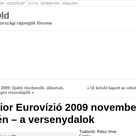
UM
KEZDŐLAP
GY.I.K., SZABÁLYOK
ENGLISH
ld
rországi rajongók fóruma
 2009: Újabb résztvevők, dátumok,
«
Új külsőt kapott az oik
éges visszalépők
»
ior Eurovízió 2009 novembe
én – a versenydalok
Tudósító: Klész Imre