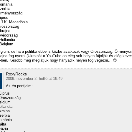
Románia
zerbia
Örményország
iprus
.J.K. Macedónia
Oroszország
krajna
Svédország
Hollandia
 Belgium
lgium, de ha a politika ebbe is közbe avatkozik vagy Oroszország, Örményo
ajna fog nyerni (Ukrajnát a YouTube-on elég sok helyen fújolják és elég keves
-ben. Később még meglátjuk hogy hányadik helyen fog végezni… 😉
RoxyRocks
2009. november 2. hétfő at 18:49
Az én pontjaim:
Ciprus
Oroszország
elgium
ollandia
krajna
zerbia
Románia
álta
rúzia