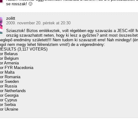
se rosszak! 🙂
zolitt
2009. november 20. péntek at 20:30
Sziasztok! Biztos emlékeztek, volt régebben egy szavazás a JESC-ről! 
ország szavazhatott neten, hogy ki lesz a győztes? amit most összesítet
eglepő eredmény született!!! Nem tudom ki szavazott erre! Nah mindegy! (é
ngol nem megy lehet félrenéztem vmit!) de a végeredmény:
RESULTS (3,117 VOTERS)
for Belarus
for Belgium
for Armenia
for FYR Macedonia
for Malta
for Romania
for Sweden
for Russia
for Netherlands
for Georgia
for Cyprus
or Serbia
for Ukraine