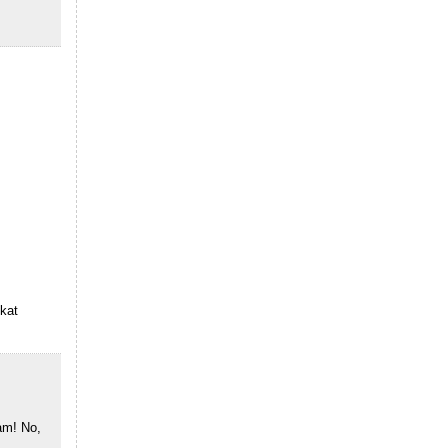
kat
am! No,