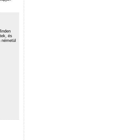
Minden
tek, és
n németül