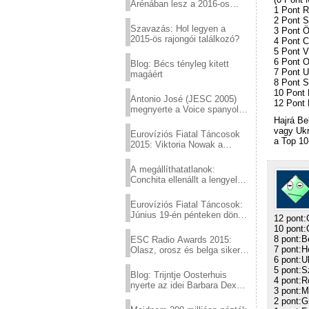
Arénában lesz a 2016-os
1 Pont 
Eurovízió
2 Pont S
Szavazás: Hol legyen a
3 Pont 
2015-ös rajongói találkozó?
4 Pont C
5 Pont V
6 Pont 
Blog: Bécs tényleg kitett
7 Pont U
magáért
8 Pont 
10 Pont 
Antonio José (JESC 2005)
12 Pont
megnyerte a Voice spanyol
verzióját
Hajrá Be
vagy Ukr
Eurovíziós Fiatal Táncosok
a Top 10
2015: Viktoria Nowak a
győztes Lengyelországból
A megállíthatatlanok:
Conchita ellenállt a lengyel
konzervatív nyomásnak
Eurovíziós Fiatal Táncosok:
Június 19-én pénteken döntő
12 pont:
a sör fővárosából!
10 pont:
8 pont:B
ESC Radio Awards 2015:
7 pont:H
Olasz, orosz és belga siker,
6 pont:U
a svédek kimaradtak
5 pont:S
Blog: Trijntje Oosterhuis
4 pont:
nyerte az idei Barbara Dex
3 pont:M
díjat
2 pont:G