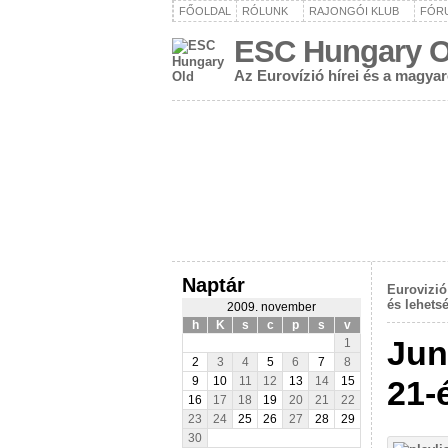
FŐOLDAL
RÓLUNK
RAJONGÓI KLUB
FÓR
ESC Hungary O
Az Eurovízió hírei és a magya
Naptár
Eurovizió
és lehets
2009. november
h
K
s
c
p
s
v
Jun
1
2
3
4
5
6
7
8
21-
9
10
11
12
13
14
15
16
17
18
19
20
21
22
23
24
25
26
27
28
29
30