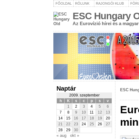
FŐOLDAL
RÓLUNK
RAJONGÓI KLUB
FÓR
ESC Hungary O
Az Eurovízió hírei és a magya
Naptár
ESC Hung
2009. szeptember
h
K
s
c
p
s
v
Eur
1
2
3
4
5
6
7
8
9
10
11
12
13
min
14
15
16
17
18
19
20
21
22
23
24
25
26
27
28
29
30
« aug
okt »