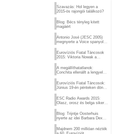
Eurovízió
Szavazás: Hol legyen a
2015-ös rajongói találkozó?
Blog: Bécs tényleg kitett
magáért
Antonio José (JESC 2005)
megnyerte a Voice spanyol
verzióját
Eurovíziós Fiatal Táncosok
2015: Viktoria Nowak a
győztes Lengyelországból
A megállíthatatlanok:
Conchita ellenállt a lengyel
konzervatív nyomásnak
Eurovíziós Fiatal Táncosok:
Június 19-én pénteken döntő
a sör fővárosából!
ESC Radio Awards 2015:
Olasz, orosz és belga siker,
a svédek kimaradtak
Blog: Trijntje Oosterhuis
nyerte az idei Barbara Dex
díjat
Majdnem 200 millióan nézték
a 60. Eurovíziót