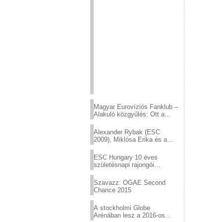
Magyar Eurovíziós Fanklub –
Alakuló közgyűlés: Ott a
helyed!
Alexander Rybak (ESC
2009), Miklósa Erika és a
Virtuózok tehetségkutató
sztárjai a Margitszigeten
ESC Hungary 10 éves
születésnapi rajongói
találkozó
Szavazz: OGAE Second
Chance 2015
A stockholmi Globe
Arénában lesz a 2016-os