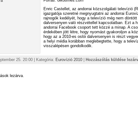
Forrás: oikotimes.com
Enric Castellet, az andorrai közszolgálati televízió 
igazgatója szeretné megnyugtatni az andorrai Eurovi
rajnogók kedélyét, hogy a televízió még nem döntött
dalversenyen való részvétellel kapcsolatban. Ezt a h
andorrai Facebook csoport tett közzé a minap. A cso
érdekében jött létre, hogy nyomást gyakoroljon a köz
hogy az a 2010-es oslói dalversenyen is részt vegye
a helyi média korábban meglebegtette, hogy a televí
visszalépésen gondolkodik.
ptember 25. 20:00 | Kategória:
Eurovízió 2010
|
Hozzászólás küldése lezár
ások lezárva.