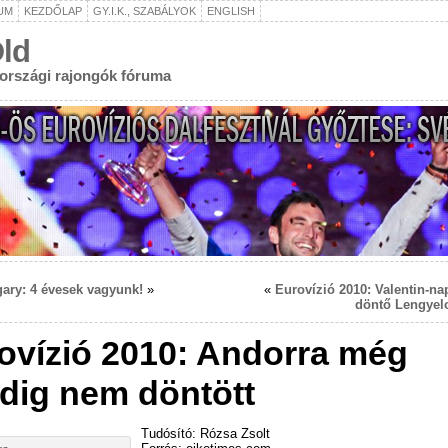
UM
KEZDŐLAP
GY.I.K., SZABÁLYOK
ENGLISH
ld
rországi rajongók fóruma
ary: 4 évesek vagyunk!
»
«
Eurovízió 2010: Valentin-na
döntő Lengyel
ovízió 2010: Andorra még
dig nem döntött
Tudósító: Rózsa Zsolt