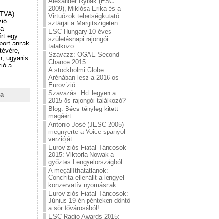
Alexander Rybak (ESC
2009), Miklósa Erika és a
(RTVA)
Virtuózok tehetségkutató
zió
sztárjai a Margitszigeten
 a
ESC Hungary 10 éves
írt egy
születésnapi rajongói
port annak
találkozó
tévére,
Szavazz: OGAE Second
n, ugyanis
Chance 2015
zió a
A stockholmi Globe
Arénában lesz a 2016-os
Eurovízió
Szavazás: Hol legyen a
va
2015-ös rajongói találkozó?
Blog: Bécs tényleg kitett
magáért
Antonio José (JESC 2005)
megnyerte a Voice spanyol
verzióját
Eurovíziós Fiatal Táncosok
2015: Viktoria Nowak a
győztes Lengyelországból
A megállíthatatlanok:
Conchita ellenállt a lengyel
konzervatív nyomásnak
Eurovíziós Fiatal Táncosok:
Június 19-én pénteken döntő
a sör fővárosából!
ESC Radio Awards 2015: