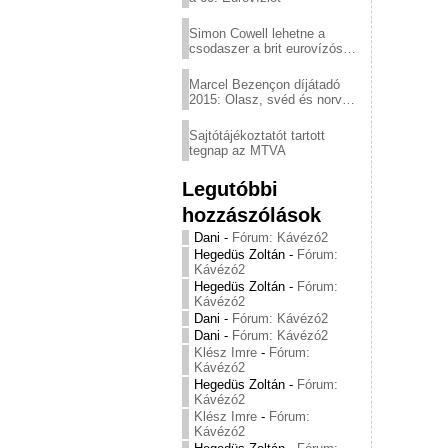
Simon Cowell lehetne a
csodaszer a brit eurovízós
kudarcok ellen
Marcel Bezençon díjátadó
2015: Olasz, svéd és norvég
győzelem
Sajtótájékoztatót tartott
tegnap az MTVA
Legutóbbi
hozzászólások
Dani
-
Fórum: Kávézó2
Hegedüs Zoltán
-
Fórum:
Kávézó2
Hegedüs Zoltán
-
Fórum:
Kávézó2
Dani
-
Fórum: Kávézó2
Dani
-
Fórum: Kávézó2
Klész Imre
-
Fórum:
Kávézó2
Hegedüs Zoltán
-
Fórum:
Kávézó2
Klész Imre
-
Fórum:
Kávézó2