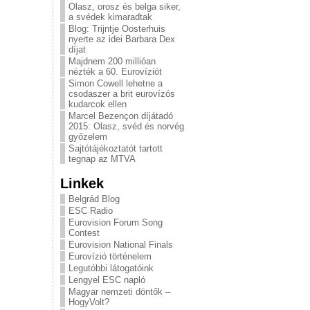
Olasz, orosz és belga siker,
a svédek kimaradtak
Blog: Trijntje Oosterhuis
nyerte az idei Barbara Dex
díjat
Majdnem 200 millióan
nézték a 60. Eurovíziót
Simon Cowell lehetne a
csodaszer a brit eurovízós
kudarcok ellen
Marcel Bezençon díjátadó
2015: Olasz, svéd és norvég
győzelem
Sajtótájékoztatót tartott
tegnap az MTVA
Linkek
Belgrád Blog
ESC Radio
Eurovision Forum Song
Contest
Eurovision National Finals
Eurovízió történelem
Legutóbbi látogatóink
Lengyel ESC napló
Magyar nemzeti döntők –
HogyVolt?