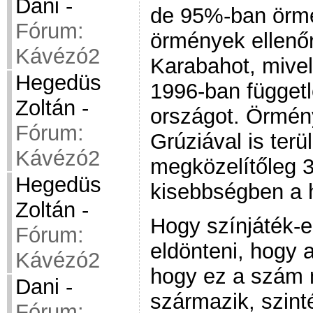
Dani
-
de 95%-ban örmé
Fórum:
örmények ellenő
Kávézó2
Karabahot, mive
Hegedüs
1996-ban függetl
Zoltán
-
országot. Örmén
Fórum:
Grúziával is terül
Kávézó2
megközelítőleg 3
Hegedüs
kisebbségben a h
Zoltán
-
Hogy színjáték-
Fórum:
eldönteni, hogy 
Kávézó2
hogy ez a szám m
Dani
-
származik, szint
Fórum: