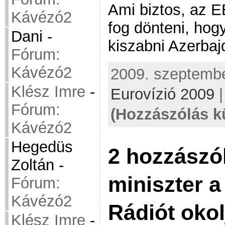
Ami biztos, az 
Kávézó2
fog dönteni, hog
Dani
-
kiszabni Azerbaj
Fórum:
Kávézó2
2009. szeptember
Klész Imre
-
Eurovízió 2009
Fórum:
(Hozzászólás k
Kávézó2
Hegedüs
2 hozzászól
Zoltán
-
miniszter 
Fórum:
Kávézó2
Rádiót okol
Klész Imre
-