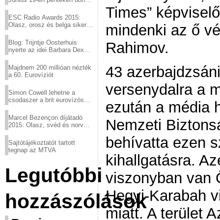
a sör fővárosából!
Times” képviselő
ESC Radio Awards 2015:
Olasz, orosz és belga siker,
mindenki az ő vé
a svédek kimaradtak
Blog: Trijntje Oosterhuis
Rahimov.
nyerte az idei Barbara Dex
díjat
43 azerbajdzsán
Majdnem 200 millióan nézték
a 60. Eurovíziót
versenydalra a m
Simon Cowell lehetne a
csodaszer a brit eurovízós
ezután a média h
kudarcok ellen
Marcel Bezençon díjátadó
Nemzeti Biztonsá
2015: Olasz, svéd és norvég
győzelem
behívatta ezen 
Sajtótájékoztatót tartott
tegnap az MTVA
kihallgatásra. A
Legutóbbi
viszonyban van 
Hegyi-Karabah vi
hozzászólások
miatt. A terület 