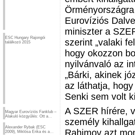
Örményországra
Eurovíziós Dalv
miniszter a SZER
ESC Hungary Rajongói
szerint „valaki fel
találkozó 2015
hogy okozzon bo
nyilvánvaló az int
„Bárki, akinek j
az láthatja, hogy
Senki sem volt ki
A SZER hírére, v
Magyar Eurovíziós Fanklub –
Alakuló közgyűlés: Ott a
személy kihallga
helyed!
Alexander Rybak (ESC
Rahimov azt mon
2009), Miklósa Erika és a