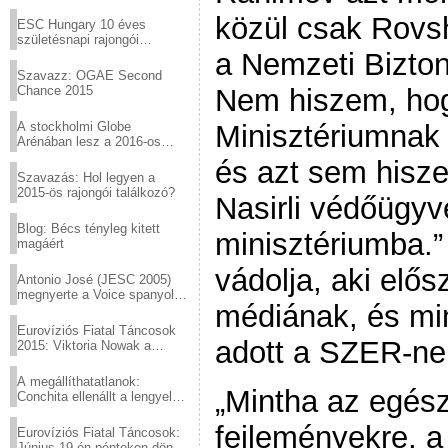
Virtuózok tehetségkutató
sztárjai a Margitszigeten
közül csak Rovsh
ESC Hungary 10 éves
születésnapi rajongói
találkozó
a Nemzeti Bizton
Szavazz: OGAE Second
Chance 2015
Nem hiszem, hog
A stockholmi Globe
Minisztériumnak l
Arénában lesz a 2016-os
Eurovízió
és azt sem hisz
Szavazás: Hol legyen a
2015-ös rajongói találkozó?
Nasirli védőügyv
Blog: Bécs tényleg kitett
minisztériumba.” 
magáért
vádolja, aki elős
Antonio José (JESC 2005)
megnyerte a Voice spanyol
médiának, és min
verzióját
Eurovíziós Fiatal Táncosok
adott a SZER-ne
2015: Viktoria Nowak a
győztes Lengyelországból
A megállíthatatlanok:
„Mintha az egész
Conchita ellenállt a lengyel
konzervatív nyomásnak
fejleményekre, 
Eurovíziós Fiatal Táncosok:
Június 19-én pénteken döntő