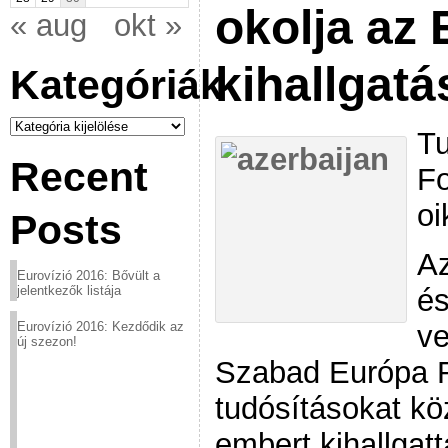
okolja az 
« aug
okt »
kihallgatá
Kategóriák
Kategóriák
Tu
Recent
Fo
oi
Posts
Az
Eurovízió 2016: Bővült a
és
jelentkezők listája
ve
Eurovízió 2016: Kezdődik az
új szezon!
Szabad Európa R
tudósításokat kö
embert kihallgatt