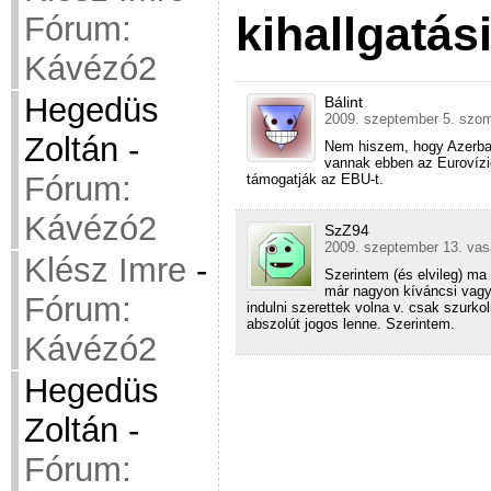
kihallgatás
Fórum:
Kávézó2
Hegedüs
Bálint
2009. szeptember 5. szom
Zoltán
-
Nem hiszem, hogy Azerba
vannak ebben az Eurovízi
Fórum:
támogatják az EBU-t.
Kávézó2
SzZ94
2009. szeptember 13. vas
Klész Imre
-
Szerintem (és elvileg) ma
már nagyon kíváncsi vagyo
Fórum:
indulni szerettek volna v. csak szurk
abszolút jogos lenne. Szerintem.
Kávézó2
Hegedüs
Zoltán
-
Fórum: