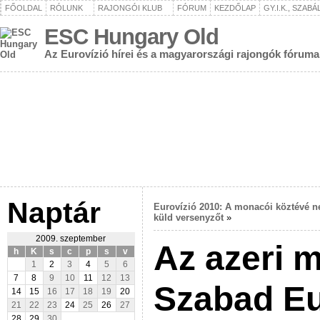
FŐOLDAL
RÓLUNK
RAJONGÓI KLUB
FÓRUM
KEZDŐLAP
GY.I.K., SZAB
ESC Hungary Old
Az Eurovízió hírei és a magyarországi rajongók fóruma
Naptár
Eurovízió 2010: A monacói köztévé 
küld versenyzőt
»
2009. szeptember
Az azeri m
h
K
s
c
p
s
v
1
2
3
4
5
6
7
8
9
10
11
12
13
Szabad Eu
14
15
16
17
18
19
20
21
22
23
24
25
26
27
28
29
30