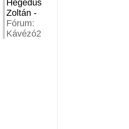
Hegedüs
Zoltán
-
Fórum:
Kávézó2