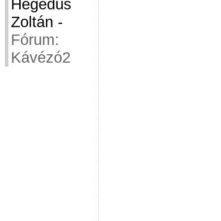
Hegedüs
Zoltán
-
Fórum:
Kávézó2