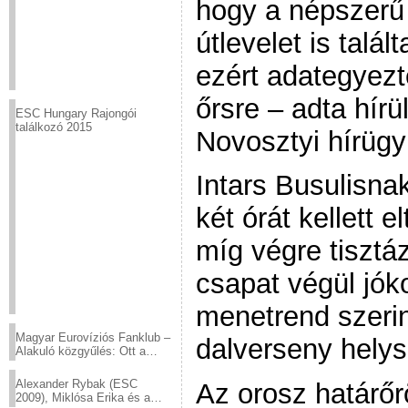
hogy a népszerű 
útlevelet is talá
ezért adategyezt
őrsre – adta hír
ESC Hungary Rajongói
találkozó 2015
Novosztyi hírüg
Intars Busulisna
két órát kellett e
míg végre tisztáz
csapat végül jók
menetrend szerint
Magyar Eurovíziós Fanklub –
dalverseny helys
Alakuló közgyűlés: Ott a
helyed!
Alexander Rybak (ESC
Az orosz határőr
2009), Miklósa Erika és a