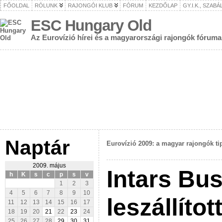
FŐOLDAL
RÓLUNK
RAJONGÓI KLUB
FÓRUM
KEZDŐLAP
GY.I.K., SZAB
ESC Hungary Old
Az Eurovízió hírei és a magyarországi rajongók fóruma
Naptár
Eurovízió 2009: a magyar rajongók ti
2009. május
Intars Bus
h
K
s
c
p
s
v
1
2
3
4
5
6
7
8
9
10
leszállíto
11
12
13
14
15
16
17
18
19
20
21
22
23
24
25
26
27
28
29
30
31