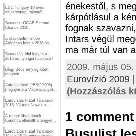
Virtuózok tehetségkutató
énekestől, s meg
sztárjai a Margitszigeten
ESC Hungary 10 éves
születésnapi rajongói
kárpótlásul a ké
találkozó
Szavazz: OGAE Second
fognak szavazni,
Chance 2015
Intars végül me
A stockholmi Globe
Arénában lesz a 2016-os
ma már túl van a
Eurovízió
Szavazás: Hol legyen a
2015-ös rajongói találkozó?
2009. május 05. 
Blog: Bécs tényleg kitett
magáért
Eurovízió 2009
Antonio José (JESC 2005)
(Hozzászólás k
megnyerte a Voice spanyol
verzióját
Eurovíziós Fiatal Táncosok
2015: Viktoria Nowak a
győztes Lengyelországból
1 comment 
A megállíthatatlanok:
Conchita ellenállt a lengyel
konzervatív nyomásnak
Busulist les
Eurovíziós Fiatal Táncosok:
Június 19-én pénteken döntő