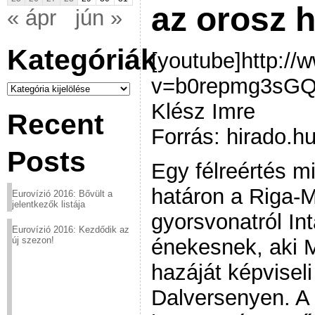
az orosz 
« ápr
jún »
Kategóriák
[youtube]http:/
v=b0repmg3sGQ[
Kategóriák
Klész Imre
Recent
Forrás: hirado.h
Posts
Egy félreértés mia
határon a Riga-
Eurovízió 2016: Bővült a
jelentkezők listája
gyorsvonatról Int
Eurovízió 2016: Kezdődik az
énekesnek, aki M
új szezon!
hazáját képviseli
Dalversenyen. A