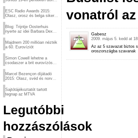
a sör fővárosából!
vonatról az
ESC Radio Awards 2015:
Olasz, orosz és belga siker,
a svédek kimaradtak
Blog: Trijntje Oosterhuis
nyerte az idei Barbara Dex
Gabesz
díjat
2009. május 5. kedd at 18
Majdnem 200 millióan nézték
Az az 5 szavazat biztos s
a 60. Eurovíziót
oroszországba szavanak
Simon Cowell lehetne a
csodaszer a brit eurovízós
kudarcok ellen
Marcel Bezençon díjátadó
2015: Olasz, svéd és norvég
győzelem
Sajtótájékoztatót tartott
tegnap az MTVA
Legutóbbi
hozzászólások