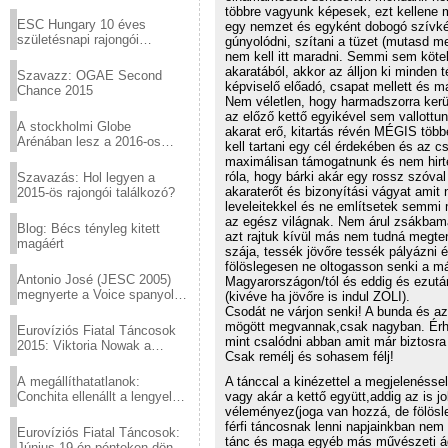
Virtuózok tehetségkutató
többre vagyunk képesek, ezt kellene 
sztárjai a Margitszigeten
ESC Hungary 10 éves
egy nemzet és egyként dobogó szívként
születésnapi rajongói
gúnyolódni, szítani a tüzet (mutasd m
találkozó
nem kell itt maradni. Semmi sem kötel
akaratából, akkor az álljon ki minden t
Szavazz: OGAE Second
képviselő előadó, csapat mellett és 
Chance 2015
Nem véletlen, hogy harmadszorra kerü
az előző kettő egyikével sem vallottu
A stockholmi Globe
akarat erő, kitartás révén MÉGIS töb
Arénában lesz a 2016-os
kell tartani egy cél érdekében és az 
Eurovízió
maximálisan támogatnunk és nem hirtel
róla, hogy bárki akár egy rossz szóval 
Szavazás: Hol legyen a
akaraterőt és bizonyítási vágyat amit 
2015-ös rajongói találkozó?
leveleitekkel és ne említsetek semmi
az egész világnak. Nem árul zsákbama
Blog: Bécs tényleg kitett
azt rajtuk kívül más nem tudná me
magáért
szája, tessék jövőre tessék pályázni é
fölöslegesen ne oltogasson senki a má
Antonio José (JESC 2005)
Magyarországon/tól és eddig és ezután
megnyerte a Voice spanyol
(kivéve ha jövőre is indul ZOLI).
verzióját
Csodát ne várjon senki! A bunda és az
mögött megvannak,csak nagyban. Érhe
Eurovíziós Fiatal Táncosok
mint csalódni abban amit már biztosra
2015: Viktoria Nowak a
Csak remélj és sohasem félj!
győztes Lengyelországból
A tánccal a kinézettel a megjelenésse
A megállíthatatlanok:
vagy akár a kettő együtt,addig az is 
Conchita ellenállt a lengyel
véleményez(joga van hozzá, de fölösl
konzervatív nyomásnak
férfi táncosnak lenni napjainkban nem
Eurovíziós Fiatal Táncosok:
tánc és maga egyéb más művészeti ág
Június 19-én pénteken döntő