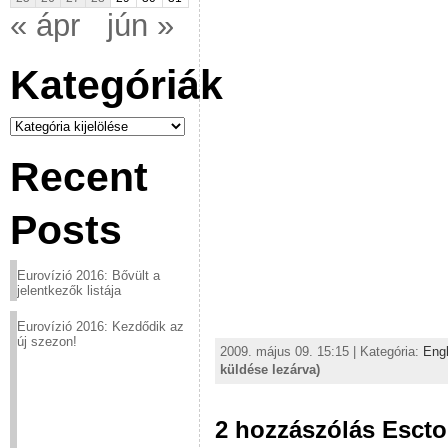
« ápr
jún »
Kategóriák
Kategóriák
Recent
Posts
Eurovízió 2016: Bővült a
jelentkezők listája
Eurovízió 2016: Kezdődik az
új szezon!
2009. május 09. 15:15 | Kategória:
Eng
küldése lezárva)
2 hozzászólás Escto