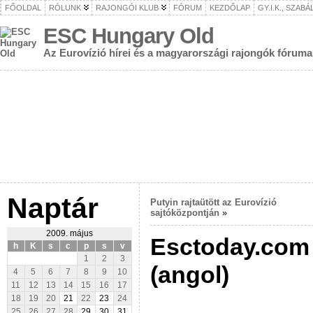
FŐOLDAL
RÓLUNK
RAJONGÓI KLUB
FÓRUM
KEZDŐLAP
GY.I.K., SZAB
ESC Hungary Old
Az Eurovízió hírei és a magyarországi rajongók fóruma
Naptár
Putyin rajtaütött az Eurovízió
sajtóközpontján
»
2009. május
Esctoday.com i
h
K
s
c
p
s
v
1
2
3
(angol)
4
5
6
7
8
9
10
11
12
13
14
15
16
17
18
19
20
21
22
23
24
25
26
27
28
29
30
31