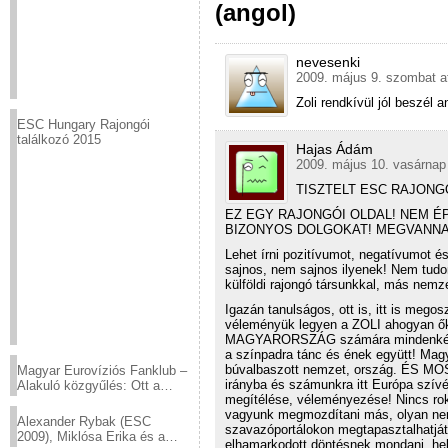
(angol)
nevesenki
2009. május 9. szombat a
Zoli rendkívül jól beszél 
ESC Hungary Rajongói
találkozó 2015
Hajas Ádám
2009. május 10. vasárnap 
TISZTELT ESC RAJONGÓ
EZ EGY RAJONGÓI OLDAL! NEM ÉP
BIZONYOS DOLGOKAT! MEGVANNA
Lehet írni pozitívumot, negatívumot 
sajnos, nem sajnos ilyenek! Nem tudom
külföldi rajongó társunkkal, más nemz
Igazán tanulságos, ott is, itt is me
véleményük legyen a ZOLI ahogyan ők 
MAGYARORSZÁG számára mindenképp el
a színpadra tánc és ének együtt! Magy
búvalbaszott nemzet, ország. ÉS MOST
Magyar Eurovíziós Fanklub –
irányba és számunkra itt Európa szív
Alakuló közgyűlés: Ott a
megítélése, véleményezése! Nincs ro
helyed!
vagyunk megmozdítani más, olyan nemz
Alexander Rybak (ESC
szavazóportálokon megtapasztalhatj
2009), Miklósa Erika és a
elhamarkodott döntésnek mondani. h