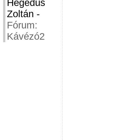
Hegedüs
Zoltán
-
Fórum:
Kávézó2