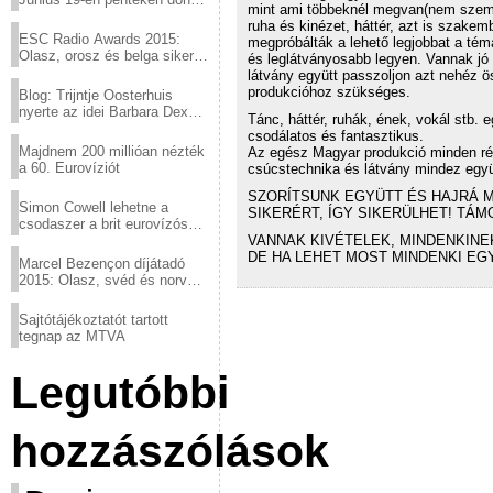
mint ami többeknél megvan(nem szemé
a sör fővárosából!
ruha és kinézet, háttér, azt is szak
ESC Radio Awards 2015:
megpróbálták a lehető legjobbat a tém
Olasz, orosz és belga siker,
és leglátványosabb legyen. Vannak jó
a svédek kimaradtak
látvány együtt passzoljon azt nehéz ö
produkcióhoz szükséges.
Blog: Trijntje Oosterhuis
nyerte az idei Barbara Dex
Tánc, háttér, ruhák, ének, vokál stb.
díjat
csodálatos és fantasztikus.
Majdnem 200 millióan nézték
Az egész Magyar produkció minden részl
a 60. Eurovíziót
csúcstechnika és látvány mindez együ
SZORÍTSUNK EGYÜTT ÉS HAJRÁ M
Simon Cowell lehetne a
SIKERÉRT, ÍGY SIKERÜLHET! TÁM
csodaszer a brit eurovízós
VANNAK KIVÉTELEK, MINDENKINEK
kudarcok ellen
DE HA LEHET MOST MINDENKI EG
Marcel Bezençon díjátadó
2015: Olasz, svéd és norvég
győzelem
Sajtótájékoztatót tartott
tegnap az MTVA
Legutóbbi
hozzászólások