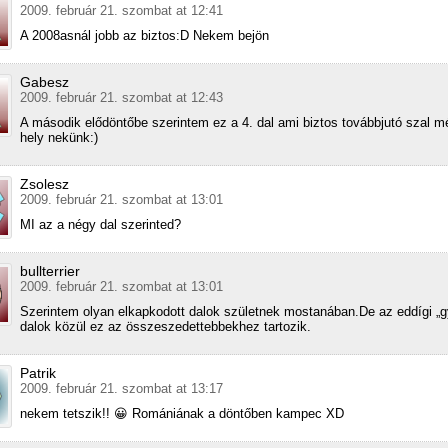
2009. február 21. szombat at 12:41
A 2008asnál jobb az biztos:D Nekem bejön
Gabesz
2009. február 21. szombat at 12:43
A második elődöntőbe szerintem ez a 4. dal ami biztos továbbjutó szal m
hely nekünk:)
Zsolesz
2009. február 21. szombat at 13:01
MI az a négy dal szerinted?
bullterrier
2009. február 21. szombat at 13:01
Szerintem olyan elkapkodott dalok születnek mostanában.De az eddígi „g
dalok közül ez az összeszedettebbekhez tartozik.
Patrik
2009. február 21. szombat at 13:17
nekem tetszik!! 😀 Romániának a döntőben kampec XD