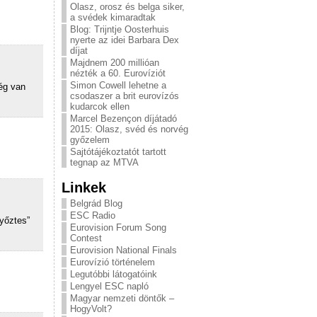
Olasz, orosz és belga siker,
a svédek kimaradtak
Blog: Trijntje Oosterhuis
nyerte az idei Barbara Dex
díjat
Majdnem 200 millióan
nézték a 60. Eurovíziót
Simon Cowell lehetne a
ég van
csodaszer a brit eurovízós
kudarcok ellen
Marcel Bezençon díjátadó
2015: Olasz, svéd és norvég
győzelem
Sajtótájékoztatót tartott
tegnap az MTVA
Linkek
Belgrád Blog
ESC Radio
yőztes”
Eurovision Forum Song
Contest
Eurovision National Finals
Eurovízió történelem
Legutóbbi látogatóink
Lengyel ESC napló
Magyar nemzeti döntők –
HogyVolt?