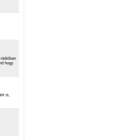
 rádióban
nd hogy
rt is,