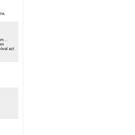
lna.
zám…
tom
óval azt