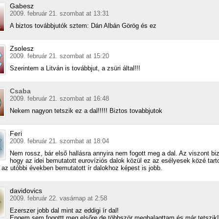
Gabesz
2009. február 21. szombat at 13:31
A biztos továbbjutók sztem: Dán Albán Görög és ez
Zsolesz
2009. február 21. szombat at 15:20
Szerintem a Litván is továbbjut, a zsüri által!!!
Csaba
2009. február 21. szombat at 16:48
Nekem nagyon tetszik ez a dal!!!!! Biztos tovabbjutok
Feri
2009. február 21. szombat at 18:04
Nem rossz, bár első hallásra annyira nem fogott meg a dal. Az viszont biz
hogy az idei bemutatott eurovíziós dalok közül ez az esélyesek közé tart
 az utóbbi években bemutatott ír dalokhoz képest is jobb.
davidovics
2009. február 22. vasárnap at 2:58
Ezerszer jobb dal mint az eddigi ír dal!
Engem sem fogottt meg elsőre de többször meghalagttam és már tetszik!