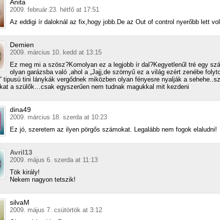
Anita
2009. február 23. hétfő at 17:51
Az eddigi ír daloknál az fix,hogy jobb.De az Out of control nyerőbb lett vo
Demien
2009. március 10. kedd at 13:15
Ez meg mi a szösz?Komolyan ez a legjobb ír dal?Kegyetlenűl tré egy s
olyan garázsba való ,ahol a „Jajj,de szörnyű ez a világ ezért zenébe foly
 tipusú tini lánykák vergődnek miközben olyan fényesre nyalják a sehehe..sz
ukat a szülők…csak egyszerűen nem tudnak magukkal mit kezdeni
dina49
2009. március 18. szerda at 10:23
Ez jó, szeretem az ilyen pörgős számokat. Legalább nem fogok elaludni!
Avril13
2009. május 6. szerda at 11:13
Tök király!
Nekem nagyon tetszik!
silvaM
2009. május 7. csütörtök at 3:12