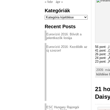
« febr
ápr »
Kategóriák
Kategóriák
Recent Posts
Eurovízió 2016: Bővült a
jelentkezők listája
Eurovízió 2016: Kezdődik az
56 pont: „
új szezon!
41 pont: „O
26 pont: „
24 pont: 
23 pont: „F
2009. már
küldése 
21 ho
Daisy
ESC Hungary Rajongói