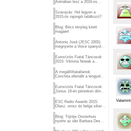
Arénában lesz a 2016-os
Eurovízió
Szavazás: Hol legyen a
2015-ös rajongói találkozó?
Blog: Bécs tényleg kitett
magáért
Antonio José (JESC 2005)
megnyerte a Voice spanyol
verzióját
Eurovíziós Fiatal Táncosok
2015: Viktoria Nowak a
győztes Lengyelországból
A megállíthatatlanok:
Conchita ellenállt a lengyel
konzervatív nyomásnak
Eurovíziós Fiatal Táncosok:
Június 19-én pénteken döntő
a sör fővárosából!
Valamint
ESC Radio Awards 2015:
Olasz, orosz és belga siker,
a svédek kimaradtak
Blog: Trijntje Oosterhuis
nyerte az idei Barbara Dex
díjat