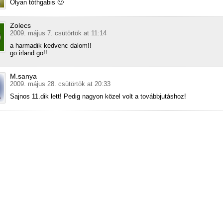
Olyan tóthgabis 🙂
Zolecs
2009. május 7. csütörtök at 11:14
a harmadik kedvenc dalom!!
go irland go!!
M.sanya
2009. május 28. csütörtök at 20:33
Sajnos 11.dik lett! Pedig nagyon közel volt a továbbjutáshoz!