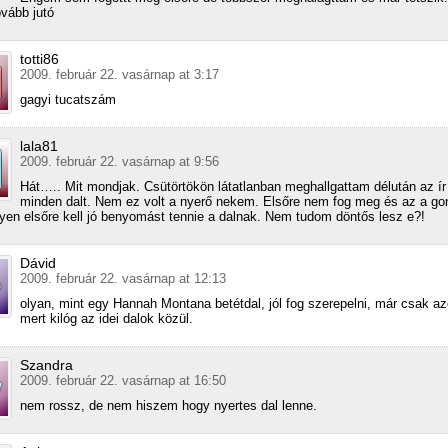
ovább jutó
totti86
2009. február 22. vasárnap at 3:17
gagyi tucatszám
lala81
2009. február 22. vasárnap at 9:56
Hát….. Mit mondjak. Csütörtökön látatlanban meghallgattam délután az ír
minden dalt. Nem ez volt a nyerő nekem. Elsőre nem fog meg és az a go
yen elsőre kell jó benyomást tennie a dalnak. Nem tudom döntős lesz e?!
Dávid
2009. február 22. vasárnap at 12:13
olyan, mint egy Hannah Montana betétdal, jól fog szerepelni, már csak azé
mert kilóg az idei dalok közül.
Szandra
2009. február 22. vasárnap at 16:50
nem rossz, de nem hiszem hogy nyertes dal lenne.