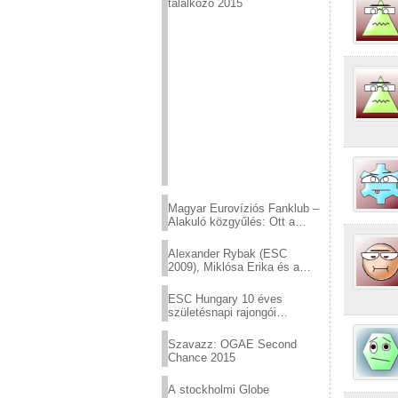
találkozó 2015
Magyar Eurovíziós Fanklub –
Alakuló közgyűlés: Ott a
helyed!
Alexander Rybak (ESC
2009), Miklósa Erika és a
Virtuózok tehetségkutató
sztárjai a Margitszigeten
ESC Hungary 10 éves
születésnapi rajongói
találkozó
Szavazz: OGAE Second
Chance 2015
A stockholmi Globe