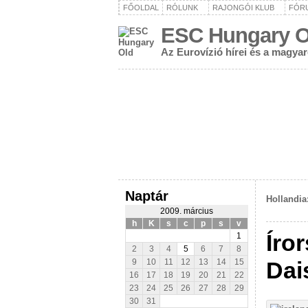
FŐOLDAL
RÓLUNK
RAJONGÓI KLUB
FÓR
ESC Hungary O
Az Eurovízió hírei és a magya
Naptár
Hollandia
2009. március
h
K
s
c
p
s
v
Íro
1
2
3
4
5
6
7
8
Dai
9
10
11
12
13
14
15
16
17
18
19
20
21
22
23
24
25
26
27
28
29
30
31