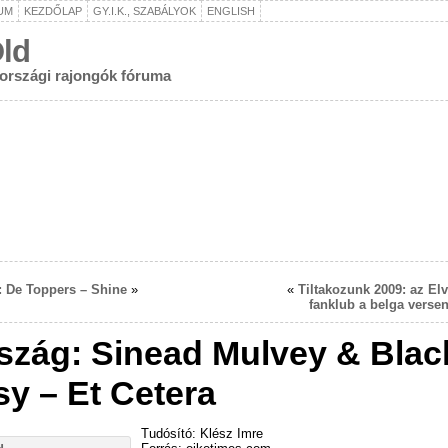
UM
KEZDŐLAP
GY.I.K., SZABÁLYOK
ENGLISH
ld
rországi rajongók fóruma
: De Toppers – Shine
»
«
Tiltakozunk 2009: az Elv
fanklub a belga versen
rszág: Sinead Mulvey & Blac
sy – Et Cetera
Tudósító: Klész Imre