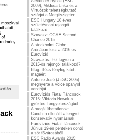
Alexander Rybak (ESC
tera
2009), Miklósa Erika és a
Virtuózok tehetségkutató
sztárjai a Margitszigeten
ESC Hungary 10 éves
ió moszkvai
születésnapi rajongói
adhatott,
találkozó
g
Szavazz: OGAE Second
 of
Chance 2015
 eredmény:
A stockholmi Globe
Arénában lesz a 2016-os
Eurovízió
Szavazás: Hol legyen a
2015-ös rajongói találkozó?
Blog: Bécs tényleg kitett
magáért
Antonio José (JESC 2005)
megnyerte a Voice spanyol
verzióját
szólás
Eurovíziós Fiatal Táncosok
2015: Viktoria Nowak a
győztes Lengyelországból
A megállíthatatlanok:
lack
Conchita ellenállt a lengyel
konzervatív nyomásnak
Eurovíziós Fiatal Táncosok:
Június 19-én pénteken döntő
a sör fővárosából!
ESC Radio Awards 2015: