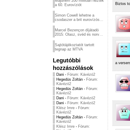
Majdnem 200 millióan nézték
Biztos t
a 60. Eurovíziót
Simon Cowell lehetne a
csodaszer a brit eurovízós
kudarcok ellen
Marcel Bezençon díjátadó
2015: Olasz, svéd és norvég
győzelem
Sajtótájékoztatót tartott
tegnap az MTVA
Legutóbbi
a versen
hozzászólások
Dani
-
Fórum: Kávézó2
Hegedüs Zoltán
-
Fórum:
Kávézó2
Hegedüs Zoltán
-
Fórum:
Kávézó2
Dani
-
Fórum: Kávézó2
Dani
-
Fórum: Kávézó2
Klész Imre
-
Fórum:
Kávézó2
Hegedüs Zoltán
-
Fórum:
Kávézó2
Klész Imre
-
Fórum: