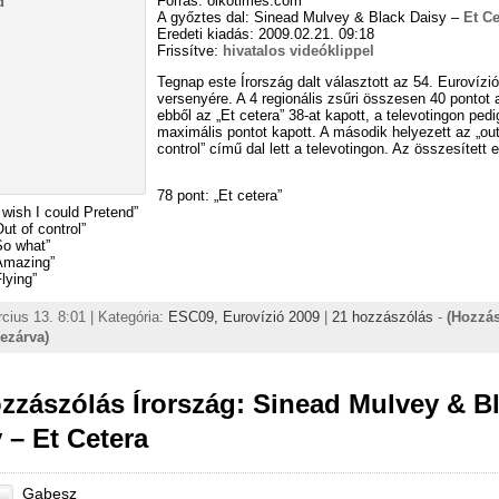
Forrás: oikotimes.com
A győztes dal: Sinead Mulvey & Black Daisy –
Et Ce
Eredeti kiadás: 2009.02.21. 09:18
Frissítve:
hivatalos videóklippel
Tegnap este Írország dalt választott az 54. Eurovíz
versenyére. A 4 regionális zsűri összesen 40 pontot 
ebből az „Et cetera” 38-at kapott, a televotingon pedi
maximális pontot kapott. A második helyezett az „out
control” című dal lett a televotingon. Az összesített
78 pont: „Et cetera”
I wish I could Pretend”
ut of control”
So what”
„Amazing”
lying”
cius 13. 8:01 | Kategória:
ESC09,
Eurovízió 2009
|
21 hozzászólás
-
(Hozzá
lezárva)
zzászólás Írország: Sinead Mulvey & B
 – Et Cetera
Gabesz