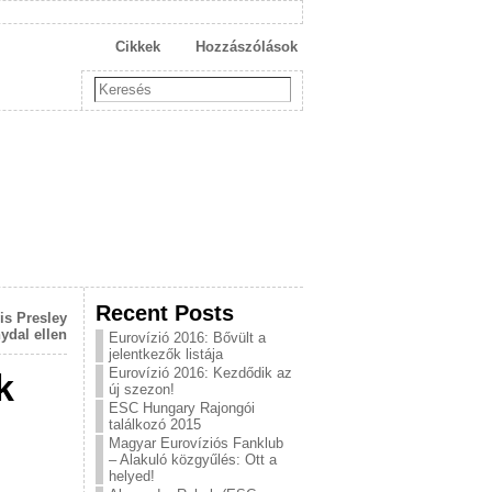
Cikkek
Hozzászólások
Recent Posts
is Presley
ydal ellen
Eurovízió 2016: Bővült a
jelentkezők listája
Eurovízió 2016: Kezdődik az
k
új szezon!
ESC Hungary Rajongói
találkozó 2015
Magyar Eurovíziós Fanklub
– Alakuló közgyűlés: Ott a
helyed!