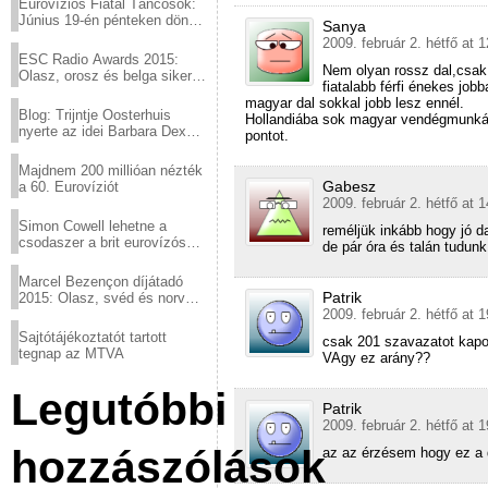
Eurovíziós Fiatal Táncosok:
Június 19-én pénteken döntő
Sanya
a sör fővárosából!
2009. február 2. hétfő at 
ESC Radio Awards 2015:
Nem olyan rossz dal,csak 
Olasz, orosz és belga siker,
fiatalabb férfi énekes jo
a svédek kimaradtak
magyar dal sokkal jobb lesz ennél.
Blog: Trijntje Oosterhuis
Hollandiába sok magyar vendégmunkás
nyerte az idei Barbara Dex
pontot.
díjat
Majdnem 200 millióan nézték
Gabesz
a 60. Eurovíziót
2009. február 2. hétfő at 
Simon Cowell lehetne a
reméljük inkább hogy jó 
csodaszer a brit eurovízós
de pár óra és talán tudunk 
kudarcok ellen
Marcel Bezençon díjátadó
Patrik
2015: Olasz, svéd és norvég
győzelem
2009. február 2. hétfő at 
Sajtótájékoztatót tartott
csak 201 szavazatot kapot
tegnap az MTVA
VAgy ez arány??
Legutóbbi
Patrik
2009. február 2. hétfő at 
hozzászólások
az az érzésem hogy ez a 