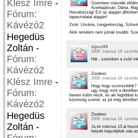
Klész Imre
-
Szerintem második elődön
Azerbajdzsán, Dánia, Mag
Fórum:
Horvátország! Ezt az alapján állitott
tapasztalatai alapján!
Kávézó2
Zsüri: Litvánia, Lengyelország, Szlové
Akik remélem nem jutnak tovább: Szerb
Hegedüs
Zoltán
-
sipos94
2009. március 14. szomba
Fórum:
Hát…szerintem a zsűri in
Kávézó2
Zsolesz
2009. március 14. szomba
Klész Imre
-
Hogy hogy szomszédok? Mi
Fórum:
ugy megy mint a döntőben
hanem külön nézik, és aki legtöbbet ka
közönség szerint, az jut még döntőbe! 
Kávézó2
Hegedüs
Zsolesz
2009. március 14. szomba
Zoltán
-
Ja és március 13.ai hozz
helyett képzeljétek oda a
Fórum: