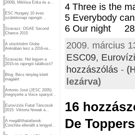
2009), Miklósa Erika és a
4 Three is the 
Virtuózok tehetségkutató
sztárjai a Margitszigeten
ESC Hungary 10 éves
5 Everybody can
születésnapi rajongói
találkozó
6 Our night 28
Szavazz: OGAE Second
Chance 2015
2009. március 13
A stockholmi Globe
Arénában lesz a 2016-os
Eurovízió
ESC09,
Eurovíz
Szavazás: Hol legyen a
2015-ös rajongói találkozó?
hozzászólás
-
(
Blog: Bécs tényleg kitett
lezárva)
magáért
Antonio José (JESC 2005)
megnyerte a Voice spanyol
verzióját
16 hozzász
Eurovíziós Fiatal Táncosok
2015: Viktoria Nowak a
győztes Lengyelországból
De Toppers
A megállíthatatlanok:
Conchita ellenállt a lengyel
konzervatív nyomásnak