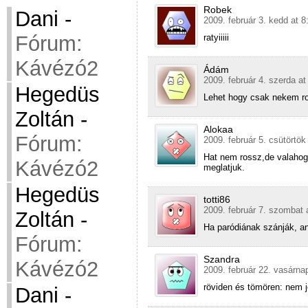
Robek
Dani
-
2009. február 3. kedd at 8
Fórum:
ratyiiiii
Kávézó2
Ádám
2009. február 4. szerda at
Hegedüs
Lehet hogy csak nekem ro
Zoltán
-
Alokaa
Fórum:
2009. február 5. csütörtök
Hat nem rossz,de valahog
Kávézó2
meglatjuk.
Hegedüs
totti86
2009. február 7. szombat 
Zoltán
-
Ha paródiának szánják, a
Fórum:
Szandra
Kávézó2
2009. február 22. vasárna
röviden és tömören: nem j
Dani
-