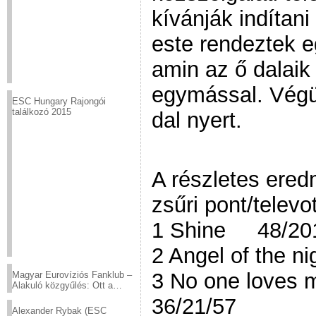
kívánják indítan
este rendeztek e
amin az ő dalaik
egymással. Végül
ESC Hungary Rajongói
találkozó 2015
dal nyert.
A részletes ere
zsűri pont/telev
1 Shine 48/20
2 Angel of the 
3 No one lov
Magyar Eurovíziós Fanklub –
Alakuló közgyűlés: Ott a
helyed!
36/21/57
Alexander Rybak (ESC