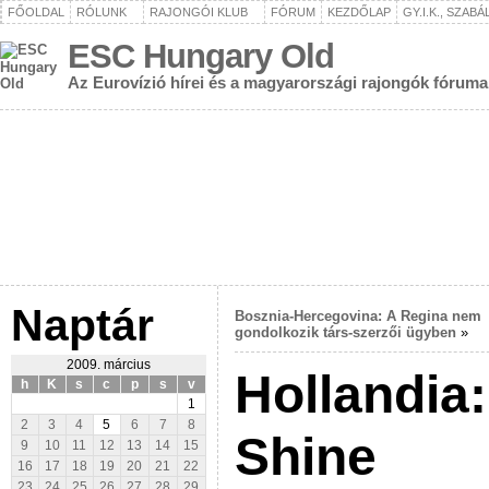
FŐOLDAL
RÓLUNK
RAJONGÓI KLUB
FÓRUM
KEZDŐLAP
GY.I.K., SZAB
ESC Hungary Old
Az Eurovízió hírei és a magyarországi rajongók fóruma
Naptár
Bosznia-Hercegovina: A Regina nem
gondolkozik társ-szerzői ügyben
»
2009. március
Hollandia
h
K
s
c
p
s
v
1
2
3
4
5
6
7
8
Shine
9
10
11
12
13
14
15
16
17
18
19
20
21
22
23
24
25
26
27
28
29