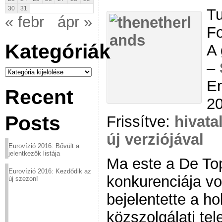
30
31
Tu
« febr
ápr »
Fo
Kategóriák
A 
–
Kategóriák
Er
Recent
20
Posts
Frissítve:
hivata
új verziójával
Eurovízió 2016: Bővült a
jelentkezők listája
Ma este a De To
Eurovízió 2016: Kezdődik az
konkurenciája vo
új szezon!
bejelentette a h
közszolgálati tel