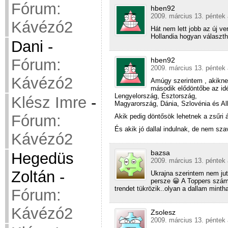
Fórum:
hben92
2009. március 13. péntek 
Kávézó2
Hát nem lett jobb az új v
Hollandia hogyan választh
Dani
-
Fórum:
hben92
2009. március 13. péntek 
Kávézó2
Amúgy szerintem , akiknek
második elődöntőbe az id
Lengyelország, Észtország,
Klész Imre
-
Magyarország, Dánia, Szlovénia és Al
Fórum:
Akik pedig döntősök lehetnek a zsűri á
És akik jó dallal indulnak, de nem sz
Kávézó2
bazsa
Hegedüs
2009. március 13. péntek 
Zoltán
-
Ukrajna szerintem nem ju
persze 😀 A Toppers szám
trendet tükrözik..olyan a dallam mint
Fórum:
Kávézó2
Zsolesz
2009. március 13. péntek 