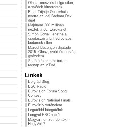
Olasz, orosz és belga siker,
a svédek kimaradtak
Blog: Trijntje Oosterhuis
nyerte az idei Barbara Dex
díjat
Majdnem 200 millióan
nézték a 60. Eurovíziót
Simon Cowell lehetne a
csodaszer a brit eurovízós
kudarcok ellen
Marcel Bezençon díjátadó
2015: Olasz, svéd és norvég
győzelem
Sajtótájékoztatót tartott
tegnap az MTVA
Linkek
Belgrád Blog
ESC Radio
Eurovision Forum Song
Contest
Eurovision National Finals
Eurovízió történelem
Legutóbbi látogatóink
Lengyel ESC napló
Magyar nemzeti döntők –
HogyVolt?