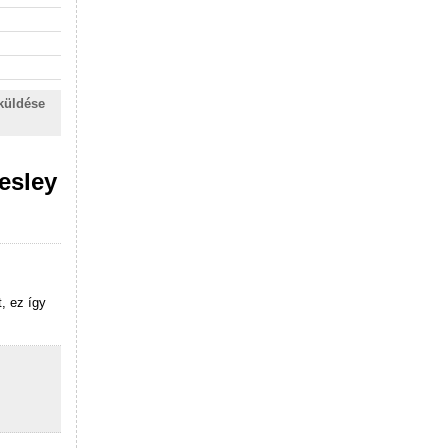
küldése
esley
, ez így