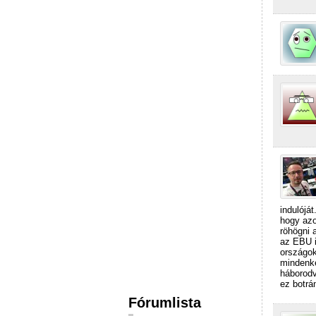
indulójá
hogy azo
röhögni 
az EBU i
országok
mindenké
háborodv
ez botrá
Fórumlista