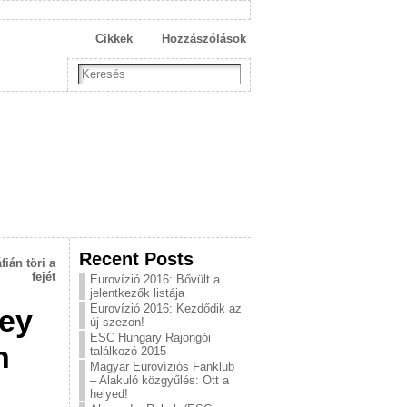
Cikkek
Hozzászólások
Recent Posts
ián töri a
fejét
Eurovízió 2016: Bővült a
jelentkezők listája
Eurovízió 2016: Kezdődik az
ley
új szezon!
ESC Hungary Rajongói
n
találkozó 2015
Magyar Eurovíziós Fanklub
– Alakuló közgyűlés: Ott a
helyed!