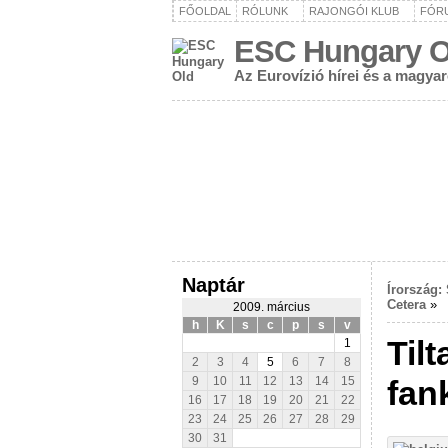
FŐOLDAL
RÓLUNK
RAJONGÓI KLUB
FÓR
ESC Hungary O
Az Eurovízió hírei és a magya
Naptár
Írország:
Cetera
»
2009. március
h
K
s
c
p
s
v
Til
1
2
3
4
5
6
7
8
fan
9
10
11
12
13
14
15
16
17
18
19
20
21
22
23
24
25
26
27
28
29
30
31