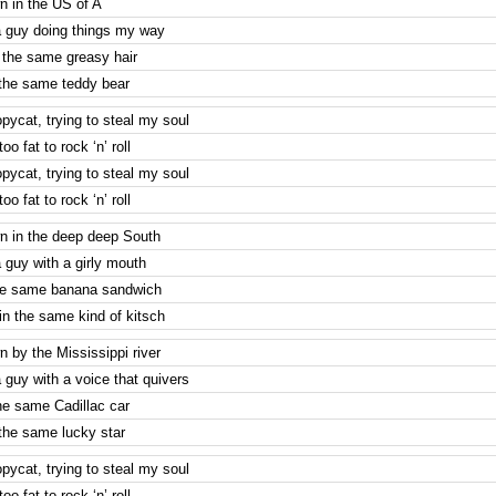
 in the US of A
a guy doing things my way
the same greasy hair
the same teddy bear
pycat, trying to steal my soul
oo fat to rock ‘n’ roll
pycat, trying to steal my soul
oo fat to rock ‘n’ roll
 in the deep deep South
 guy with a girly mouth
he same banana sandwich
in the same kind of kitsch
 by the Mississippi river
 guy with a voice that quivers
he same Cadillac car
the same lucky star
pycat, trying to steal my soul
oo fat to rock ‘n’ roll