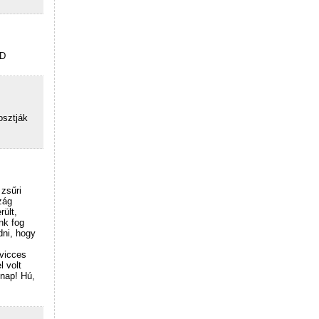
XD
osztják
zsűri
zág
rült,
nk fog
dni, hogy
z
 vicces
l volt
 nap! Hú,