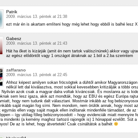
Patrik
2009. március 13. péntek at 21:38
ezt már én is akartam említeni hogy még lehet hogy ebből is balhé lesz 
Gabesz
2009. március 13. péntek at 21:43
Hát ha őket is kizárják (amit én nem tartok valószínünek) akkor vagy ujra
az egész elődöntőt vagy 1 országot átraknak az 1.böl a 2.ba szerintem
zaffarano
2009. március 13. péntek at 22:45
Ahhoz képest amilyen sokan fröcsögtek a dühtől amikor Magyarországon 
nélkül lett dal kiválasztva, most sokkal kevesebben kritizálják a többi ors
t. Nyilván azok csak a magyar dalra voltak kíváncsiak. És mostanra az is kide
knak sem lesz igaza, akik azt mondták, hogy az EBU és egész Európa rajtu
amiatt, hogy nem tudunk dalt választani. Mostmár inkább az fog bebizonyoso
nkább saját magán fog sírni. Nem mondom, nem örülök annak, hogy most a
 egymás ellen vagy saját maguk ellen indítanak mindenféle támadást, de az
ppen – így utólag főleg bebizonyosodott – hogy evidenciák miatt mennyire fe
a mindenki (a kemény maghoz tartozó rajongók is) 1 hónappal ezelőtt. Süt a
nyos! De az is lehet, hogy átvertetek! Csak csináltátok a balhét