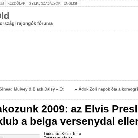
UM
KEZDŐLAP
GY.I.K., SZABÁLYOK
ENGLISH
ld
rországi rajongók fóruma
 Sinead Mulvey & Black Daisy – Et
«
Ádok Zoli napok óta a koreográf
takozunk 2009: az Elvis Pres
klub a belga versenydal elle
Tudósító: Klész Imre