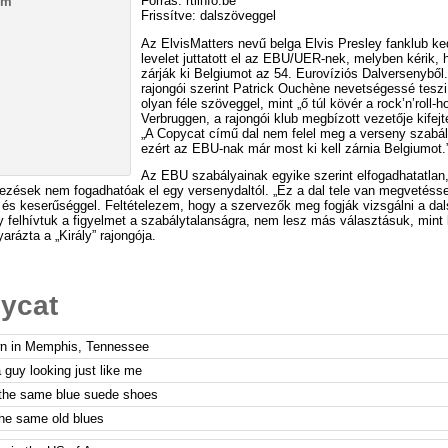
Forrás: rtlinfo.be
Frissítve: dalszöveggel
Az ElvisMatters nevű belga Elvis Presley fanklub k
levelet juttatott el az EBU/UER-nek, melyben kérik, 
zárják ki Belgiumot az 54. Eurovíziós Dalversenyből.
rajongói szerint Patrick Ouchène nevetségessé teszi 
olyan féle szöveggel, mint „ő túl kövér a rock’n’roll-h
Verbruggen, a rajongói klub megbízott vezetője kifejt
„A Copycat című dal nem felel meg a verseny szabál
ezért az EBU-nak már most ki kell zárnia Belgiumot.
Az EBU szabályainak egyike szerint elfogadhatatlan
jezések nem fogadhatóak el egy versenydaltól. „Ez a dal tele van megvetésse
l és keserűséggel. Feltételezem, hogy a szervezők meg fogják vizsgálni a da
 felhívtuk a figyelmet a szabálytalanságra, nem lesz más választásuk, mint 
yarázta a „Király” rajongója.
ycat
n in Memphis, Tennessee
 guy looking just like me
the same blue suede shoes
the same old blues