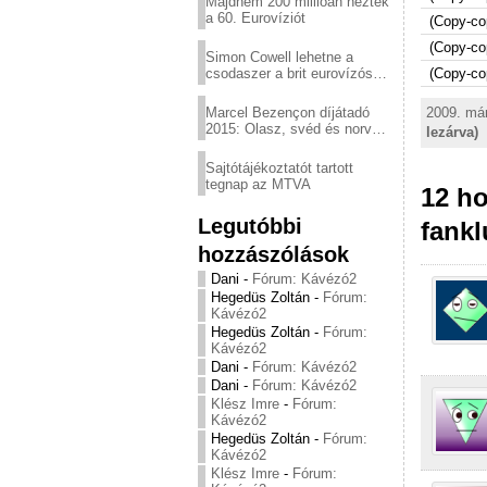
Majdnem 200 millióan nézték
a 60. Eurovíziót
(Copy-co
(Copy-co
Simon Cowell lehetne a
csodaszer a brit eurovízós
(Copy-co
kudarcok ellen
Marcel Bezençon díjátadó
2009. már
2015: Olasz, svéd és norvég
lezárva)
győzelem
Sajtótájékoztatót tartott
tegnap az MTVA
12 ho
Legutóbbi
fankl
hozzászólások
Dani
-
Fórum: Kávézó2
Hegedüs Zoltán
-
Fórum:
Kávézó2
Hegedüs Zoltán
-
Fórum:
Kávézó2
Dani
-
Fórum: Kávézó2
Dani
-
Fórum: Kávézó2
Klész Imre
-
Fórum:
Kávézó2
Hegedüs Zoltán
-
Fórum:
Kávézó2
Klész Imre
-
Fórum: