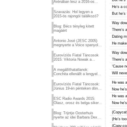
Arénában lesz a 2016-os
Eurovízió
He’s a co
Szavazás: Hol legyen a
But he’s t
2015-ös rajongói találkozó?
Way down
Blog: Bécs tényleg kitett
There’s a
magáért
Dating my
Antonio José (JESC 2005)
He makes 
megnyerte a Voice spanyol
verzióját
Way down
Eurovíziós Fiatal Táncosok
2015: Viktoria Nowak a
There’s a
győztes Lengyelországból
‘Cause n
A megállíthatatlanok:
Will neve
Conchita ellenállt a lengyel
konzervatív nyomásnak
He was a 
Eurovíziós Fiatal Táncosok:
Június 19-én pénteken döntő
Now he’s 
a sör fővárosából!
He was a 
ESC Radio Awards 2015:
Olasz, orosz és belga siker,
Now he’s 
a svédek kimaradtak
(Copycat) 
Blog: Trijntje Oosterhuis
nyerte az idei Barbara Dex
(He’s too 
díjat
(Copy-co