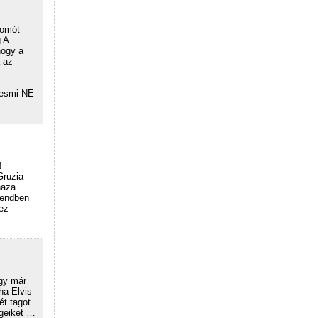
somót
g A
hogy a
 az
yesmi NE
!
Gruzia
haza
rendben
ez
gy már
ha Elvis
ét tagot
égeiket …