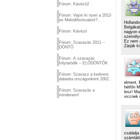
Fórum: Kávézó2
Fórum: Vajon ki nyeri a 2012-
es Melodifestivalent?
Hollando
(2012.03.10. 12:00-ig)
Belgákat
Fórum: Kávézó
nagyon e
személy
Ez nem a
Fórum: Szavazás 2011 –
Zárják ki
DÖNTŐ
Fórum: A szavazás
folytatódik – ELŐDÖNTŐK
Fórum: Szavazz a kedvenc
dalaidra országonként 2002
elment, 
és 2011 között!
hétfőn M
Fórum: Szavazás a
lesz! Ma
mindenem!
viccnek 
családja
számláló