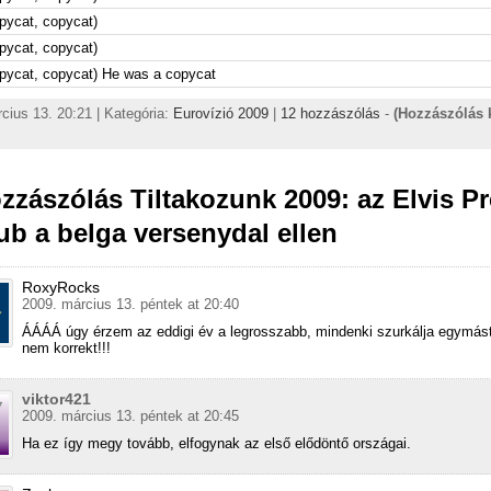
pycat, copycat)
pycat, copycat)
pycat, copycat) He was a copycat
cius 13. 20:21 | Kategória:
Eurovízió 2009
|
12 hozzászólás
-
(Hozzászólás 
zzászólás Tiltakozunk 2009: az Elvis Pr
ub a belga versenydal ellen
RoxyRocks
2009. március 13. péntek at 20:40
ÁÁÁÁ úgy érzem az eddigi év a legrosszabb, mindenki szurkálja egymást
nem korrekt!!!
viktor421
2009. március 13. péntek at 20:45
Ha ez így megy tovább, elfogynak az első elődöntő országai.