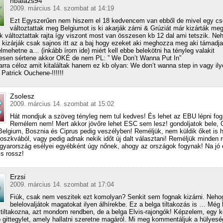
hbalazs94
2009. március 14. szombat at 14:19
Ezt Egyszerűen nem hiszem el 18 kedvencem van ebből de mivel egy c
változtattak meg Belgiumot is ki akarják zárni & Grúziát már kizárták me
k változtattak rajta így viszont most van összesen kb 12 dal ami tetszik. Ne
 kizárják csak sajnos itt az a baj hogy ezeket aki meghozza meg aki támadja
lmehetne a… (inkább írom ide) miért kell ebbe belekötni ha tényleg valakit
esen sértene akkor OKÉ de nem PL: ” We Don’t Wanna Put In”
rra céloz amit kitaláltak hanem ez kb olyan: We don’t wanna step in vagy il
 Patrick Ouchene-!!!!!!
Zsolesz
2009. március 14. szombat at 15:02
Hát mondjuk a szöveg tényleg nem tul kedves! És lehet az EBU lépni fog
Remélem nem! Mert akkor jövőre lehet ESC sem lesz! gondoljatok bele, 
Belgium, Bosznia és Ciprus pedig veszélyben! Reméljük, nem küldik őket is 
oszkvából, vagy pedig adnak nekik időt új dalt választani! Reméljük minden 
gyarország esélyei egyébként úgy nőnek, ahogy az országok fogynak! Na jó 
is rossz!
Erzsi
2009. március 14. szombat at 17:04
Fiúk, csak nem veszitek ezt komolyan? Senkit sem fognak kizárni. Neho
belelovaljátok magatokat ilyen álhírekbe. Ez a belga tiltakozás is … Még 
 tiltakozna, azt mondom rendben, de a belga Elvis-rajongók! Képzelem, egy k
 gittegylet, amely hallatni szeretne magáról. Mi meg kommentáljuk a hülyes