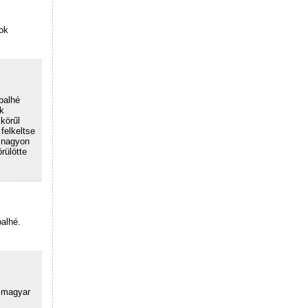
ok
balhé
k
körűl
felkeltse
d nagyon
rülötte
alhé.
g magyar