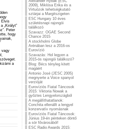
Alexander Rybak (ESC
2009), Miklósa Erika és a
Virtuózok tehetségkutató
edden
sztárjai a Margitszigeten
hogy
ESC Hungary 10 éves
 Elvis
születésnapi rajongói
a „Királyt”
találkozó
oz”. Peter
Szavazz: OGAE Second
ette, hogy
Chance 2015
yainak,
A stockholmi Globe
”
Arénában lesz a 2016-os
Eurovízió
, vagy
Szavazás: Hol legyen a
l,
2015-ös rajongói találkozó?
lszöveget.
kizárni a
Blog: Bécs tényleg kitett
magáért
Antonio José (JESC 2005)
megnyerte a Voice spanyol
verzióját
Eurovíziós Fiatal Táncosok
2015: Viktoria Nowak a
győztes Lengyelországból
A megállíthatatlanok:
Conchita ellenállt a lengyel
konzervatív nyomásnak
Eurovíziós Fiatal Táncosok:
Június 19-én pénteken döntő
a sör fővárosából!
ESC Radio Awards 2015: