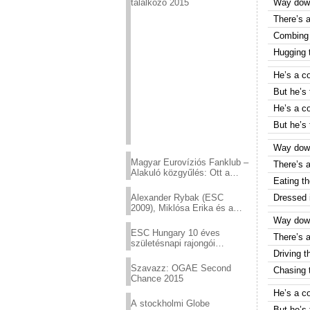
találkozó 2015
Way down
There’s 
Combing 
Hugging 
He’s a co
But he’s t
He’s a co
But he’s t
Way down
Magyar Eurovíziós Fanklub –
There’s a
Alakuló közgyűlés: Ott a
Eating t
helyed!
Alexander Rybak (ESC
Dressed 
2009), Miklósa Erika és a
Virtuózok tehetségkutató
Way down
sztárjai a Margitszigeten
ESC Hungary 10 éves
There’s a
születésnapi rajongói
találkozó
Driving t
Szavazz: OGAE Second
Chasing 
Chance 2015
He’s a co
A stockholmi Globe
But he’s t