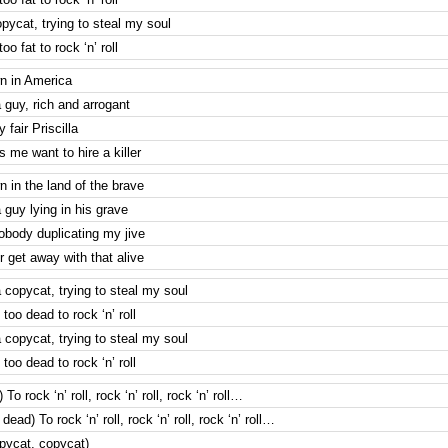
pycat, trying to steal my soul
oo fat to rock ‘n’ roll
 in America
 guy, rich and arrogant
 fair Priscilla
me want to hire a killer
 in the land of the brave
 guy lying in his grave
obody duplicating my jive
r get away with that alive
copycat, trying to steal my soul
too dead to rock ‘n’ roll
copycat, trying to steal my soul
too dead to rock ‘n’ roll
To rock ‘n’ roll, rock ‘n’ roll, rock ‘n’ roll…
dead) To rock ‘n’ roll, rock ‘n’ roll, rock ‘n’ roll…
pycat, copycat)