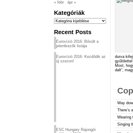
« febr
ápr »
Kategóriák
Kategóriák
Recent Posts
Eurovízió 2016: Bővült a
jelentkezők listája
Eurovízió 2016: Kezdődik az
durva kife
új szezon!
gyűlölette
Most, hogy
dalt”, mag
Cop
Way dow
There’s a
Wearing 
Singing 
ESC Hungary Rajongói