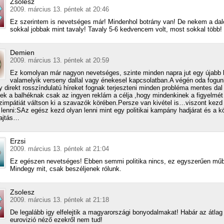
Zsolesz
2009. március 13. péntek at 20:46
Ez szerintem is nevetséges már! Mindenhol botrány van! De nekem a dal
sokkal jobbak mint tavaly! Tavaly 5-6 kedvencem volt, most sokkal több!
Demien
2009. március 13. péntek at 20:59
Ez komolyan már nagyon nevetséges, szinte minden napra jut egy újabb 
valamelyik verseny dallal vagy énekesel kapcsolatban.A végén oda fogun
gy direkt rosszíndulatú híreket fognak terjeszteni minden probléma mentes dal 
ek a balhéknak csak az ingyen reklám a célja ,hogy mindenkinek a figyelmét 
szimpátiát váltson ki a szavazók körében.Persze van kivétel is…viszont kez
lenni:SAz egész kezd olyan lenni mint egy politikai kampány hadjárat és a kö
hajtás…
Erzsi
2009. március 13. péntek at 21:04
Ez egészen nevetséges! Ebben semmi politika nincs, ez egyszerűen műb
Mindegy mit, csak beszéljenek rólunk.
Zsolesz
2009. március 13. péntek at 21:18
De legalább igy elfelejtik a magyarországi bonyodalmakat! Habár az átla
eurovizió néző ezekről nem tud!