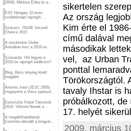
2009), Miklósa Erika és a
sikertelen szerep
Virtuózok tehetségkutató
sztárjai a Margitszigeten
ESC Hungary 10 éves
Az ország legjo
születésnapi rajongói
találkozó
Kim érte el 1986-
Szavazz: OGAE Second
Chance 2015
című dalával meg
A stockholmi Globe
másodikak lettek
Arénában lesz a 2016-os
Eurovízió
vel, az Urban Tr
Szavazás: Hol legyen a
2015-ös rajongói találkozó?
ponttal lemaradv
Blog: Bécs tényleg kitett
magáért
Törökországtól. 
Antonio José (JESC 2005)
tavaly Ihstar is
megnyerte a Voice spanyol
verzióját
próbálkozott, de
Eurovíziós Fiatal Táncosok
2015: Viktoria Nowak a
17. helyét siker
győztes Lengyelországból
A megállíthatatlanok:
Conchita ellenállt a lengyel
2009. március 10
konzervatív nyomásnak