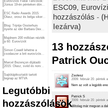
Eurovíziós Fiatal Táncosok:
Június 19-én pénteken döntő
ESC09,
Eurovíz
a sör fővárosából!
ESC Radio Awards 2015:
hozzászólás
-
(
Olasz, orosz és belga siker,
a svédek kimaradtak
lezárva)
Blog: Trijntje Oosterhuis
nyerte az idei Barbara Dex
díjat
Majdnem 200 millióan nézték
a 60. Eurovíziót
13 hozzász
Simon Cowell lehetne a
csodaszer a brit eurovízós
Patrick Ou
kudarcok ellen
Marcel Bezençon díjátadó
2015: Olasz, svéd és norvég
győzelem
Sajtótájékoztatót tartott
Zsolesz
tegnap az MTVA
2009. február 20. péntek a
Nem az volt a legjobb er
Legutóbbi
Patrick S
hozzászólások
2009. február 20. péntek a
állitolag már megvan a d