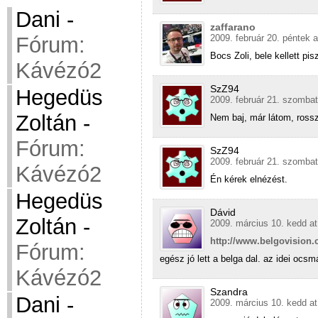
Dani
-
zaffarano
Fórum:
2009. február 20. péntek a
Bocs Zoli, bele kellett p
Kávézó2
SzZ94
Hegedüs
2009. február 21. szombat
Zoltán
-
Nem baj, már látom, ross
Fórum:
SzZ94
2009. február 21. szombat
Kávézó2
Én kérek elnézést.
Hegedüs
Dávid
Zoltán
-
2009. március 10. kedd at
http://www.belgovision
Fórum:
egész jó lett a belga dal. az idei ocsm
Kávézó2
Szandra
Dani
-
2009. március 10. kedd at