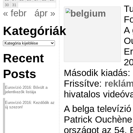
30
31
Tu
« febr
ápr »
F
Kategóriák
A 
O
Kategóriák
Er
Recent
20
Posts
Második kiadás:
Frissítve:
reklám
Eurovízió 2016: Bővült a
hivatalos videóva
jelentkezők listája
Eurovízió 2016: Kezdődik az
A belga televízi
új szezon!
Patrick Ouchène 
országot az 54. 