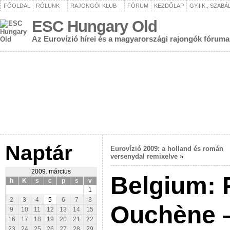
FŐOLDAL
RÓLUNK
RAJONGÓI KLUB
FÓRUM
KEZDŐLAP
GY.I.K., SZAB
ESC Hungary Old
Az Eurovízió hírei és a magyarországi rajongók fóruma
Naptár
Eurovízió 2009: a holland és román
versenydal remixelve
»
2009. március
Belgium: 
h
K
s
c
p
s
v
1
2
3
4
5
6
7
8
Ouchène 
9
10
11
12
13
14
15
16
17
18
19
20
21
22
23
24
25
26
27
28
29