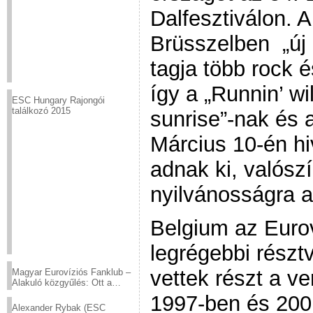
Dalfesztiválon. 
Brüsszelben „új 
tagja több rock 
így a „Runnin’ wil
ESC Hungary Rajongói
találkozó 2015
sunrise”-nak és 
Március 10-én hi
adnak ki, valósz
nyilvánosságra a
Belgium az Eurov
legrégebbi részt
vettek részt a v
Magyar Eurovíziós Fanklub –
Alakuló közgyűlés: Ott a
helyed!
1997-ben és 2001
Alexander Rybak (ESC