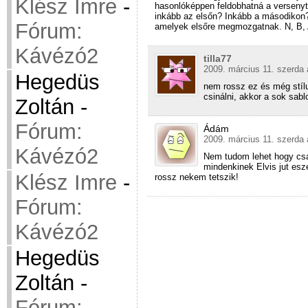
Klész Imre
-
hasonlóképpen feldobhatná a versenyt
inkább az elsőn? Inkább a másodikon?
Fórum:
amelyek elsőre megmozgatnak. N, B,
Kávézó2
tilla77
2009. március 11. szerda 
Hegedüs
nem rossz ez és még stílus
csinálni, akkor a sok sab
Zoltán
-
Fórum:
Ádám
2009. március 11. szerda 
Kávézó2
Nem tudom lehet hogy csak
mindenkinek Elvis jut esz
Klész Imre
-
rossz nekem tetszik!
Fórum:
Kávézó2
Hegedüs
Zoltán
-
Fórum: