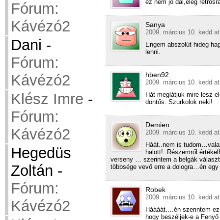
ez nem jó dal,elég retrosra
Fórum:
Kávézó2
Sanya
2009. március 10. kedd at
Dani
-
Engem abszolút hideg hagy
lenni.
Fórum:
hben92
Kávézó2
2009. március 10. kedd at
Klész Imre
-
Hát meglátjuk mire lesz el
döntős. Szurkolok neki!
Fórum:
Demien
Kávézó2
2009. március 10. kedd at
Háát..nem is tudom…valak
Hegedüs
halott!..Részemről értéke
verseny … szerintem a belgák választá
Zoltán
-
többsége vevő erre a dologra…én egy f
Fórum:
Robek
2009. március 10. kedd at
Kávézó2
Háááát….én szerintem ez e
hogy beszéljek-e a Fenyő 