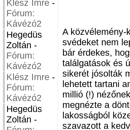
Klész Imre
-
Fórum:
Kávézó2
A közvélemény-k
Hegedüs
svédeket nem le
Zoltán
-
bár érdekes, hog
Fórum:
találgatások és 
Kávézó2
sikerét jósolták 
Klész Imre
-
lehetett tartani 
Fórum:
millió (!) nézőnek
Kávézó2
megnézte a döntő
Hegedüs
lakosságból köze
Zoltán
-
szavazott a ked
Fórum: