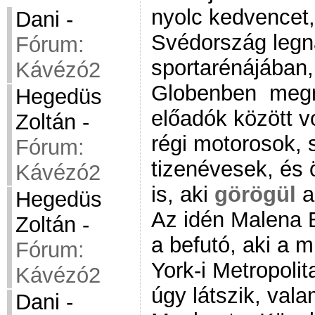
nyolc kedvencet, 
Dani
-
Svédország leg
Fórum:
sportarénájában,
Kávézó2
Globenben megre
Hegedüs
előadók között v
Zoltán
-
régi motorosok,
Fórum:
tizenévesek, és ö
Kávézó2
is, aki
görögül
a
Hegedüs
Az idén Malena 
Zoltán
-
a befutó, aki a 
Fórum:
York-i Metropoli
Kávézó2
úgy látszik, val
Dani
-