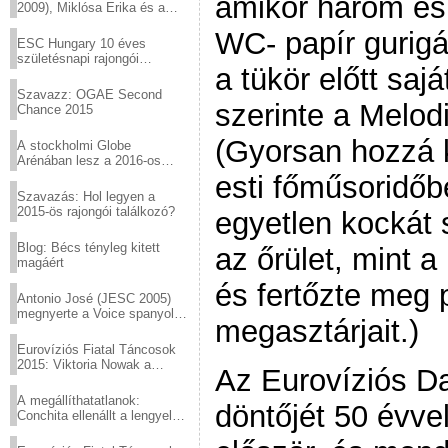
amikor három és
2009), Miklósa Erika és a
Virtuózok tehetségkutató
WC- papír gurigá
sztárjai a Margitszigeten
ESC Hungary 10 éves
születésnapi rajongói
a tükör előtt sa
találkozó
Szavazz: OGAE Second
szerinte a Melodi
Chance 2015
(Gyorsan hozzá 
A stockholmi Globe
Arénában lesz a 2016-os
Eurovízió
esti főműsoridőb
Szavazás: Hol legyen a
2015-ös rajongói találkozó?
egyetlen kockát 
Blog: Bécs tényleg kitett
az őrület, mint a
magáért
és fertőzte meg p
Antonio José (JESC 2005)
megnyerte a Voice spanyol
megasztárjait.)
verzióját
Eurovíziós Fiatal Táncosok
2015: Viktoria Nowak a
Az Eurovíziós D
győztes Lengyelországból
A megállíthatatlanok:
döntőjét 50 évve
Conchita ellenállt a lengyel
konzervatív nyomásnak