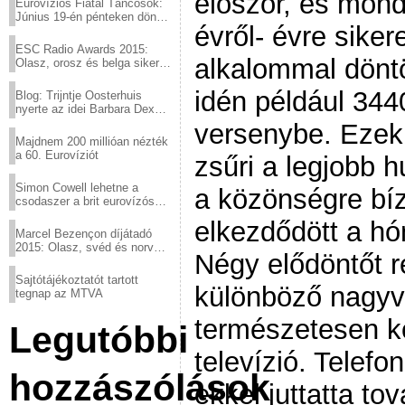
először, és mon
Eurovíziós Fiatal Táncosok:
Június 19-én pénteken döntő
évről- évre sike
a sör fővárosából!
ESC Radio Awards 2015:
alkalommal döntö
Olasz, orosz és belga siker,
a svédek kimaradtak
idén például 344
Blog: Trijntje Oosterhuis
nyerte az idei Barbara Dex
díjat
versenybe. Ezek 
Majdnem 200 millióan nézték
a 60. Eurovíziót
zsűri a legjobb 
Simon Cowell lehetne a
a közönségre bíz
csodaszer a brit eurovízós
kudarcok ellen
elkezdődött a hón
Marcel Bezençon díjátadó
2015: Olasz, svéd és norvég
Négy elődöntőt 
győzelem
Sajtótájékoztatót tartott
különböző nagyv
tegnap az MTVA
természetesen kö
Legutóbbi
televízió. Telef
hozzászólások
ekkel juttatta t