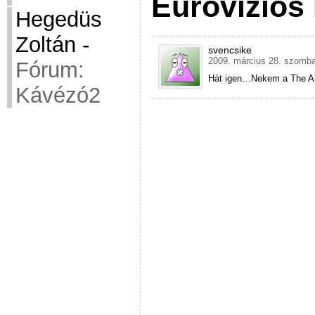
Eurovíziós
Hegedüs
Zoltán
-
svencsike
2009. március 28. szomba
Fórum:
Hát igen…Nekem a The Ark
Kávézó2