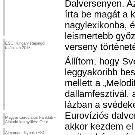
Dalversenyen. Az
írta be magát a 
nagylexikonba, é
leismertebb győz
ESC Hungary Rajongói
verseny történet
találkozó 2015
Állítom, hogy S
leggyakoribb be
mellett a „Melodi
dallamfesztivál,
lázban a svédek
Eurovíziós dalve
Magyar Eurovíziós Fanklub –
Alakuló közgyűlés: Ott a
akkor kezdem el
helyed!
Alexander Rybak (ESC