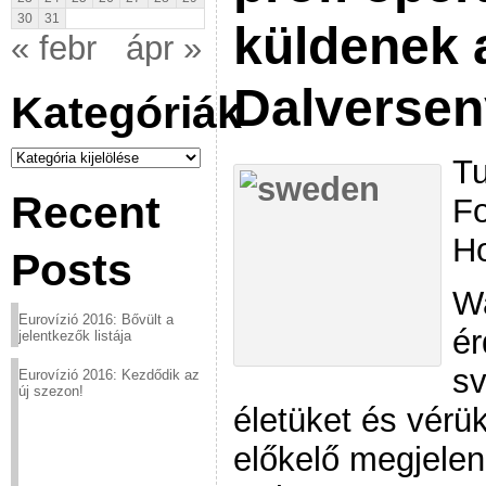
30
31
küldenek 
« febr
ápr »
Dalversen
Kategóriák
Kategóriák
Tu
Recent
Fo
Ho
Posts
Wa
Eurovízió 2016: Bővült a
ér
jelentkezők listája
sv
Eurovízió 2016: Kezdődik az
új szezon!
életüket és vérü
előkelő megjelen