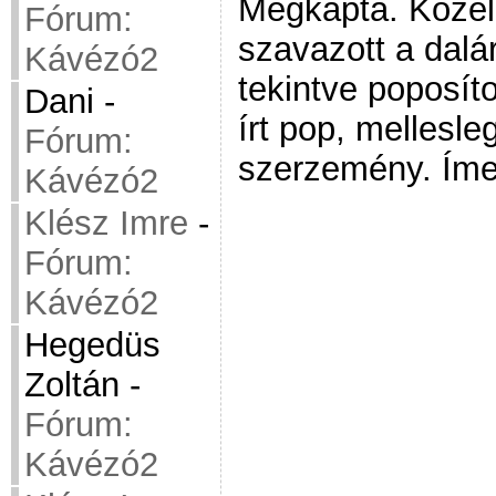
Megkapta. Közel
Fórum:
szavazott a dalá
Kávézó2
tekintve poposít
Dani
-
írt pop, mellesl
Fórum:
szerzemény. Íme
Kávézó2
Klész Imre
-
Fórum:
Kávézó2
Hegedüs
Zoltán
-
Fórum:
Kávézó2