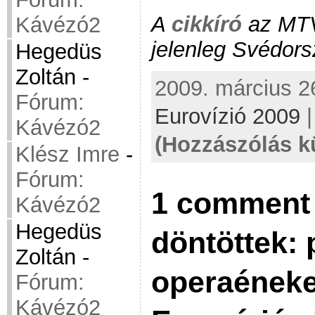
A
cikkíró
az MTV
Kávézó2
jelenleg Svédors
Hegedüs
Zoltán
-
2009. március 26
Fórum:
Eurovízió 2009
Kávézó2
(Hozzászólás k
Klész Imre
-
Fórum:
1 comment 
Kávézó2
Hegedüs
döntöttek: 
Zoltán
-
operaéneke
Fórum:
Kávézó2