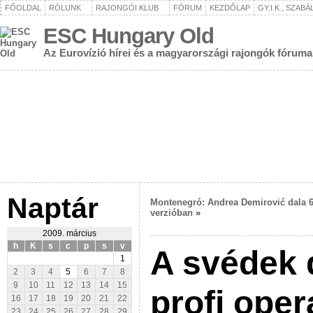
FŐOLDAL
RÓLUNK
RAJONGÓI KLUB
FÓRUM
KEZDŐLAP
GY.I.K., SZAB
ESC Hungary Old
Az Eurovízió hírei és a magyarországi rajongók fóruma
Naptár
Montenegró: Andrea Demirović dala 
verzióban
»
2009. március
h
K
s
c
p
s
v
A svédek 
1
2
3
4
5
6
7
8
9
10
11
12
13
14
15
profi ope
16
17
18
19
20
21
22
23
24
25
26
27
28
29