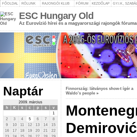
FŐOLDAL
RÓLUNK
RAJONGÓI KLUB
FÓRUM
KEZDŐLAP
GY.I.K., SZAB
ESC Hungary Old
Az Eurovízió hírei és a magyarországi rajongók fóruma
Naptár
Finnország: látványos show-t ígér a
Waldo’s people
»
2009. március
Monteneg
h
K
s
c
p
s
v
1
2
3
4
5
6
7
8
Demirović
9
10
11
12
13
14
15
16
17
18
19
20
21
22
23
24
25
26
27
28
29