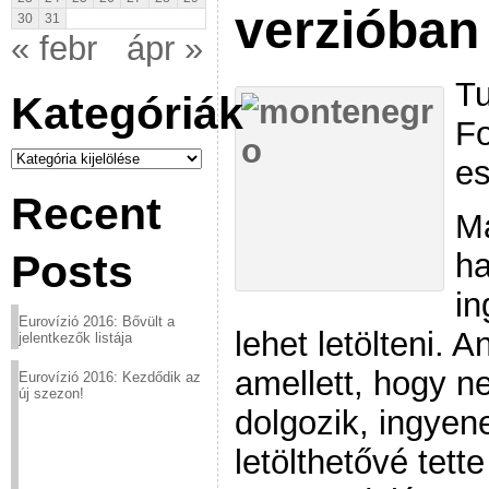
verzióban
30
31
« febr
ápr »
Tu
Kategóriák
Fo
Kategóriák
e
Recent
Ma
ha
Posts
in
Eurovízió 2016: Bővült a
lehet letölteni. 
jelentkezők listája
amellett, hogy 
Eurovízió 2016: Kezdődik az
új szezon!
dolgozik, ingyen
letölthetővé tette