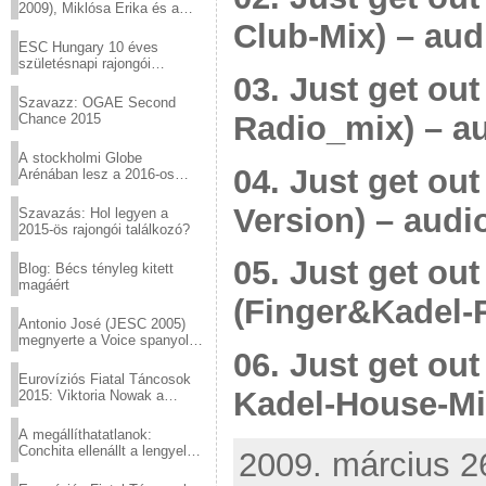
2009), Miklósa Erika és a
Virtuózok tehetségkutató
Club-Mix) – aud
sztárjai a Margitszigeten
ESC Hungary 10 éves
születésnapi rajongói
03. Just get out
találkozó
Szavazz: OGAE Second
Radio_mix) – a
Chance 2015
A stockholmi Globe
04. Just get out
Arénában lesz a 2016-os
Eurovízió
Version) – audi
Szavazás: Hol legyen a
2015-ös rajongói találkozó?
05. Just get out
Blog: Bécs tényleg kitett
magáért
(Finger&Kadel-
Antonio José (JESC 2005)
megnyerte a Voice spanyol
06. Just get out
verzióját
Eurovíziós Fiatal Táncosok
Kadel-House-Mi
2015: Viktoria Nowak a
győztes Lengyelországból
A megállíthatatlanok:
Conchita ellenállt a lengyel
2009. március 26
konzervatív nyomásnak