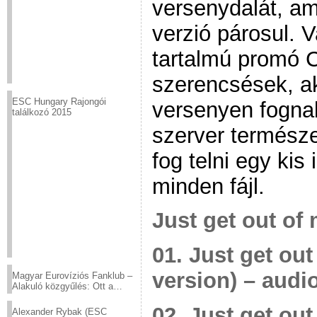
versenydalát, a
verzió párosul. V
tartalmú promó 
szerencsések, a
ESC Hungary Rajongói
versenyen fognak
találkozó 2015
szerver természet
fog telni egy kis 
minden fájl.
Just get out of 
01. Just get out
version) – audi
Magyar Eurovíziós Fanklub –
Alakuló közgyűlés: Ott a
helyed!
02. Just get out
Alexander Rybak (ESC