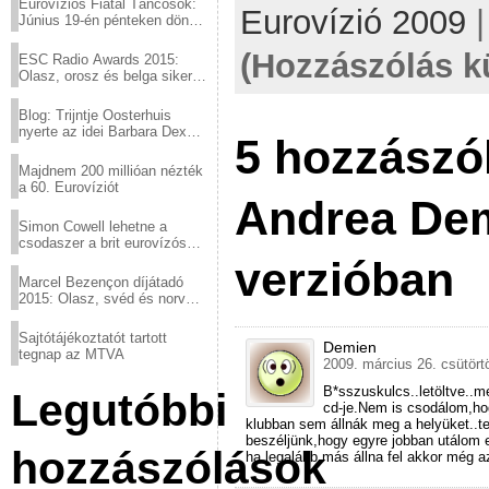
Eurovíziós Fiatal Táncosok:
Eurovízió 2009
Június 19-én pénteken döntő
a sör fővárosából!
(Hozzászólás k
ESC Radio Awards 2015:
Olasz, orosz és belga siker,
a svédek kimaradtak
Blog: Trijntje Oosterhuis
nyerte az idei Barbara Dex
5 hozzászó
díjat
Majdnem 200 millióan nézték
a 60. Eurovíziót
Andrea Dem
Simon Cowell lehetne a
csodaszer a brit eurovízós
kudarcok ellen
verzióban
Marcel Bezençon díjátadó
2015: Olasz, svéd és norvég
győzelem
Sajtótájékoztatót tartott
Demien
tegnap az MTVA
2009. március 26. csütört
B*sszuskulcs..letöltve..m
Legutóbbi
cd-je.Nem is csodálom,hog
klubban sem állnák meg a helyüket..tel
beszéljünk,hogy egyre jobban utálom ez
hozzászólások
ha legalább más állna fel akkor még