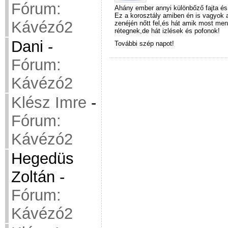
Fórum:
Ahány ember annyi különbőző fajta és 
Ez a korosztály amiben én is vagyok 
Kávézó2
zenéjén nőtt fel,és hát amik most me
rétegnek,de hát izlések és pofonok!
Dani
-
További szép napot!
Fórum:
Kávézó2
Klész Imre
-
Fórum:
Kávézó2
Hegedüs
Zoltán
-
Fórum:
Kávézó2