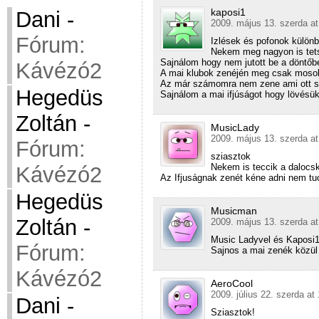
kaposi1
Dani
-
2009. május 13. szerda at
Fórum:
Izlések és pofonok külön
Nekem meg nagyon is tets
Sajnálom hogy nem jutott be a döntőb
Kávézó2
A mai klubok zenéjén meg csak mosol
Az már számomra nem zene ami ott s
Hegedüs
Sajnálom a mai ifjúságot hogy lövésük
Zoltán
-
MusicLady
2009. május 13. szerda at
Fórum:
sziasztok
Nekem is teccik a dalocsk
Kávézó2
Az Ifjuságnak zenét kéne adni nem tu
Hegedüs
Musicman
Zoltán
-
2009. május 13. szerda at
Music Ladyvel és Kaposi1
Fórum:
Sajnos a mai zenék közül 
Kávézó2
AeroCool
2009. július 22. szerda at
Dani
-
Sziasztok!