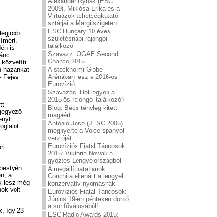
Alexander Rybak (ESC
2009), Miklósa Erika és a
Virtuózok tehetségkutató
sztárjai a Margitszigeten
ESC Hungary 10 éves
legjobb
születésnapi rajongói
ímért.
találkozó
én is
Szavazz: OGAE Second
tánc
Chance 2015
 közvetíti
n hazánkat
A stockholmi Globe
– Fejes
Arénában lesz a 2016-os
Eurovízió
Szavazás: Hol legyen a
2015-ös rajongói találkozó?
tt
Blog: Bécs tényleg kitett
egegyező
magáért
enyt
Antonio José (JESC 2005)
oglalót
megnyerte a Voice spanyol
verzióját
Eurovíziós Fiatal Táncosok
ri
2015: Viktoria Nowak a
győztes Lengyelországból
ebestyén
A megállíthatatlanok:
n, a
Conchita ellenállt a lengyel
nk lesz még
konzervatív nyomásnak
nok volt
Eurovíziós Fiatal Táncosok:
Június 19-én pénteken döntő
a sör fővárosából!
k, így 23
ESC Radio Awards 2015: