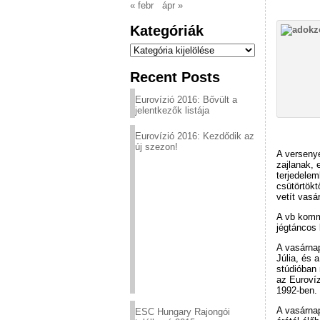
« febr
ápr »
Kategóriák
Kategóriák
Recent Posts
Eurovízió 2016: Bővült a
jelentkezők listája
Eurovízió 2016: Kezdődik az
új szezon!
A versenye
zajlanak, 
terjedelem
csütörtökt
vetít vasá
A vb komme
jégtáncos 
A vasárnap
Júlia, és
stúdióban 
az Eurovíz
1992-ben.
A vasárnap
ESC Hungary Rajongói