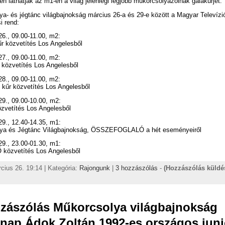
ben láthatják az m1-en a világ jelenlegi legjobb műkorcsolyázóinak gálakűrjét.
a- és jégtánc világbajnokság március 26-a és 29-e között a Magyar Televízi
i rend:
26., 09.00-11.00, m2:
 közvetítés Los Angelesből
27., 09.00-11.00, m2:
 közvetítés Los Angelesből
28., 09.00-11.00, m2:
űr közvetítés Los Angelesből
29., 09.00-10.00, m2:
özvetítés Los Angelesből
29., 12.40-14.35, m1:
ya és Jégtánc Világbajnokság, ÖSSZEFOGLALÓ a hét eseményeiről
29., 23.00-01.30, m1:
közvetítés Los Angelesből
cius 26. 19:14 | Kategória:
Rajongunk
|
3 hozzászólás
-
(Hozzászólás küldé
zzászólás Műkorcsolya világbajnokság
nap Ádok Zoltán 1992-es országos juni