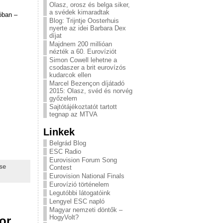
Olasz, orosz és belga siker,
a svédek kimaradtak
óban –
Blog: Trijntje Oosterhuis
nyerte az idei Barbara Dex
díjat
Majdnem 200 millióan
nézték a 60. Eurovíziót
Simon Cowell lehetne a
csodaszer a brit eurovízós
kudarcok ellen
Marcel Bezençon díjátadó
2015: Olasz, svéd és norvég
győzelem
Sajtótájékoztatót tartott
tegnap az MTVA
Linkek
Belgrád Blog
ESC Radio
Eurovision Forum Song
se
Contest
Eurovision National Finals
Eurovízió történelem
Legutóbbi látogatóink
Lengyel ESC napló
Magyar nemzeti döntők –
HogyVolt?
or