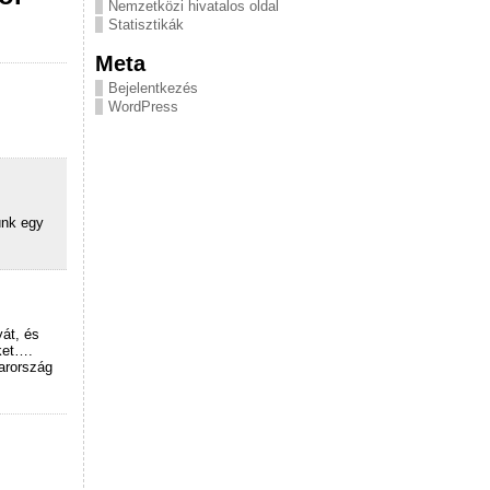
Nemzetközi hivatalos oldal
Statisztikák
Meta
Bejelentkezés
WordPress
ünk egy
át, és
ket….
arország