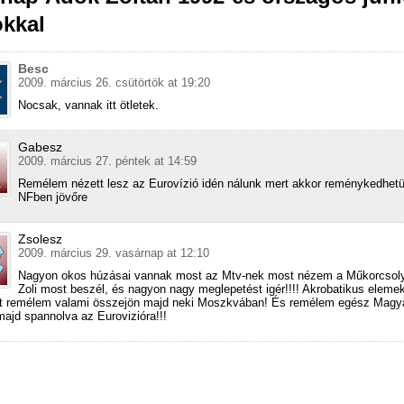
okkal
Besc
2009. március 26. csütörtök at 19:20
Nocsak, vannak itt ötletek.
Gabesz
2009. március 27. péntek at 14:59
Remélem nézett lesz az Eurovízió idén nálunk mert akkor reménykedhet
NFben jövőre
Zsolesz
2009. március 29. vasárnap at 12:10
Nagyon okos húzásai vannak most az Mtv-nek most nézem a Műkorcsoly
Zoli most beszél, és nagyon nagy meglepetést igér!!!! Akrobatikus eleme
át remélem valami összejön majd neki Moszkvában! És remélem egész Magy
 majd spannolva az Eurovizióra!!!