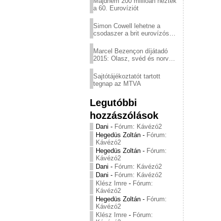
Majdnem 200 millióan nézték
a 60. Eurovíziót
Simon Cowell lehetne a
csodaszer a brit eurovízós
kudarcok ellen
Marcel Bezençon díjátadó
2015: Olasz, svéd és norvég
győzelem
Sajtótájékoztatót tartott
tegnap az MTVA
Legutóbbi
hozzászólások
Dani
-
Fórum: Kávézó2
Hegedüs Zoltán
-
Fórum:
Kávézó2
Hegedüs Zoltán
-
Fórum:
Kávézó2
Dani
-
Fórum: Kávézó2
Dani
-
Fórum: Kávézó2
Klész Imre
-
Fórum:
Kávézó2
Hegedüs Zoltán
-
Fórum:
Kávézó2
Klész Imre
-
Fórum: