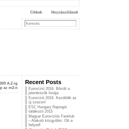
Cikkek
Hozzászólások
Recent Posts
009 A-Z-ig
p az m2-n
Eurovízió 2016: Bővült a
jelentkezők listája
Eurovízió 2016: Kezdődik az
új szezon!
ESC Hungary Rajongói
találkozó 2015
Magyar Eurovíziós Fanklub
– Alakuló közgyűlés: Ott a
helyed!