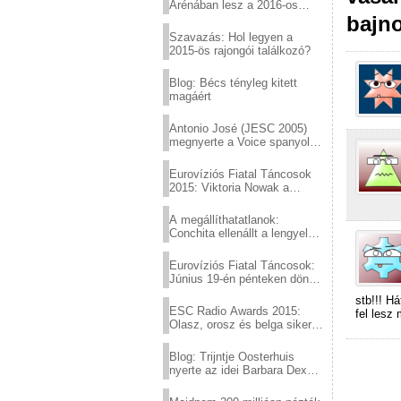
Arénában lesz a 2016-os
Eurovízió
bajn
Szavazás: Hol legyen a
2015-ös rajongói találkozó?
Blog: Bécs tényleg kitett
magáért
Antonio José (JESC 2005)
megnyerte a Voice spanyol
verzióját
Eurovíziós Fiatal Táncosok
2015: Viktoria Nowak a
győztes Lengyelországból
A megállíthatatlanok:
Conchita ellenállt a lengyel
konzervatív nyomásnak
Eurovíziós Fiatal Táncosok:
Június 19-én pénteken döntő
a sör fővárosából!
stb!!! H
ESC Radio Awards 2015:
fel lesz
Olasz, orosz és belga siker,
a svédek kimaradtak
Blog: Trijntje Oosterhuis
nyerte az idei Barbara Dex
díjat