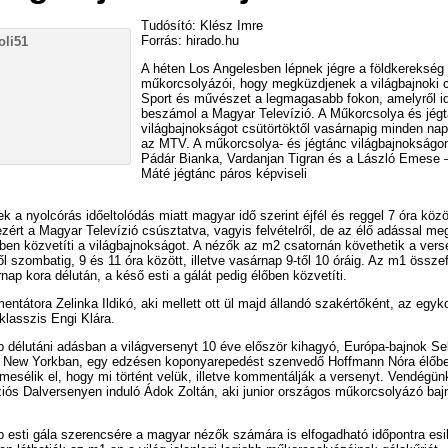
Tudósító: Klész Imre
Forrás: hirado.hu
A héten Los Angelesben lépnek jégre a földkerekség 
műkorcsolyázói, hogy megküzdjenek a világbajnoki c
Sport és művészet a legmagasabb fokon, amelyről id
beszámol a Magyar Televízió. A Műkorcsolya és jég
világbajnokságot csütörtöktől vasárnapig minden nap
az MTV. A műkorcsolya- és jégtánc világbajnokságo
Pádár Bianka, Vardanjan Tigran és a László Emese 
Máté jégtánc páros képviseli
k a nyolcórás időeltolódás miatt magyar idő szerint éjfél és reggel 7 óra közö
ezért a Magyar Televízió csúsztatva, vagyis felvételről, de az élő adással m
ben közvetíti a világbajnokságot. A nézők az m2 csatornán követhetik a vers
ől szombatig, 9 és 11 óra között, illetve vasárnap 9-től 10 óráig. Az m1 összef
rnap kora délután, a késő esti a gálát pedig élőben közvetíti.
ntátora Zelinka Ildikó, aki mellett ott ül majd állandó szakértőként, az egyko
klasszis Engi Klára.
 délutáni adásban a világversenyt 10 éve először kihagyó, Európa-bajnok S
 a New Yorkban, egy edzésen koponyarepedést szenvedő Hoffmann Nóra élőbe
mesélik el, hogy mi történt velük, illetve kommentálják a versenyt. Vendégü
iós Dalversenyen induló Ádok Zoltán, aki junior országos műkorcsolyázó baj
 esti gála szerencsére a magyar nézők számára is elfogadható időpontra esi