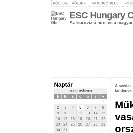
FŐOLDAL
RÓLUNK
RAJONGÓI KLUB
FÓR
ESC Hungary O
Az Eurovízió hírei és a magya
Naptár
A svédek 
küldenek 
2009. március
h
K
s
c
p
s
v
Műk
1
2
3
4
5
6
7
8
vas
9
10
11
12
13
14
15
16
17
18
19
20
21
22
23
24
25
26
27
28
29
ors
30
31