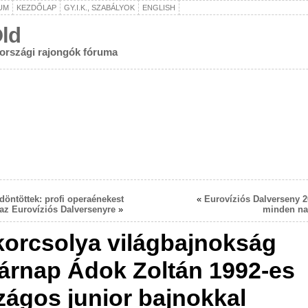
UM
KEZDŐLAP
GY.I.K., SZABÁLYOK
ENGLISH
ld
rországi rajongók fóruma
döntöttek: profi operaénekest
«
Eurovíziós Dalverseny 2
az Eurovíziós Dalversenyre
»
minden na
orcsolya világbajnokság
árnap Ádok Zoltán 1992-es
zágos junior bajnokkal