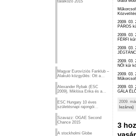
órától élő
találkozó 2015
Műkorcsoly
Közvetítés
2009. 03. 
PÁROS kűr
2009. 03. 
FÉRFI kűr
2009. 03. 
JÉGTÁNC k
2009. 03. 
NŐI kűr k
Magyar Eurovíziós Fanklub –
2009. 03. 
Alakuló közgyűlés: Ott a
Műkorcsol
helyed!
Alexander Rybak (ESC
2009. 03. 
2009), Miklósa Erika és a
GÁLA ÉLŐ 
Virtuózok tehetségkutató
sztárjai a Margitszigeten
2009. már
ESC Hungary 10 éves
születésnapi rajongói
lezárva)
találkozó
Szavazz: OGAE Second
Chance 2015
3 ho
vasár
A stockholmi Globe