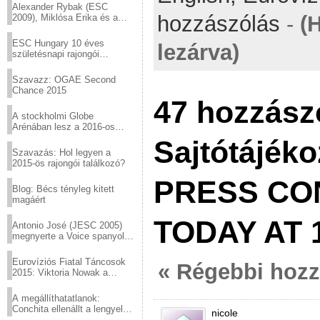
Alexander Rybak (ESC
hozzászólás
-
(
2009), Miklósa Erika és a
Virtuózok tehetségkutató
sztárjai a Margitszigeten
ESC Hungary 10 éves
lezárva)
születésnapi rajongói
találkozó
Szavazz: OGAE Second
Chance 2015
47 hozzász
A stockholmi Globe
Arénában lesz a 2016-os
Eurovízió
Sajtótájéko
Szavazás: Hol legyen a
2015-ös rajongói találkozó?
PRESS CO
Blog: Bécs tényleg kitett
magáért
TODAY AT 
Antonio José (JESC 2005)
megnyerte a Voice spanyol
verzióját
Eurovíziós Fiatal Táncosok
« Régebbi hoz
2015: Viktoria Nowak a
győztes Lengyelországból
A megállíthatatlanok:
Conchita ellenállt a lengyel
nicole
konzervatív nyomásnak