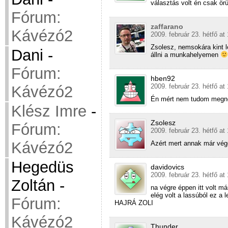
választás volt én csak örü
Fórum:
zaffarano
Kávézó2
2009. február 23. hétfő at
Zsolesz, nemsokára kint le
Dani
-
állni a munkahelyemen
Fórum:
hben92
2009. február 23. hétfő at
Kávézó2
Én mért nem tudom megnézn
Klész Imre
-
Zsolesz
Fórum:
2009. február 23. hétfő at
Kávézó2
Azért mert annak már vég
Hegedüs
davidovics
2009. február 23. hétfő at
Zoltán
-
na végre éppen itt volt m
elég volt a lassúból ez a 
Fórum:
HAJRÁ ZOLI
Kávézó2
Thunder