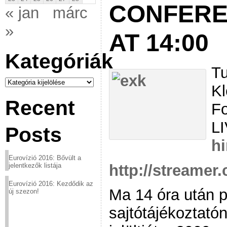
CONFERE
« jan
márc
»
AT 14:00
Kategóriák
Tu
Kategóriák
Kl
Recent
Fo
L
Posts
h
Eurovízió 2016: Bővült a
http://streamer
jelentkezők listája
Eurovízió 2016: Kezdődik az
Ma 14 óra után p
új szezon!
sajtótájékoztató