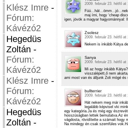
2009. február 23. hétfő at
Klész Imre
-
Fúú…hát…ömm…jó…nekem eg
maj írni, hogy ‘cheap dis
Fórum:
igen, jövök a magyar hagyománnyal
Kávézó2
Zsolesz
Hegedüs
2009. február 23. hétfő at
Nekem is inkább Kátya de
Zoltán
-
Fórum:
Sanya
2009. február 23. hétfő at
Kávézó2
Mi az hogy inkább Kátya?
visszalépett,ő nem akarta
ami most van és álljunk Zoli mögé és 
Klész Imre
-
Fórum:
bullterrier
2009. február 23. hétfő at
Kávézó2
Hát nekem meg már inkáb
legalább képvisel vki mink
Hegedüs
egy kategória.Ja és még egy észrevéte
hosszúságban lettek bemutatva.Az én
vágdosta, rövidítette a számait hogy
Zoltán
-
Na mindegy én csak szemfüles vok.Ha