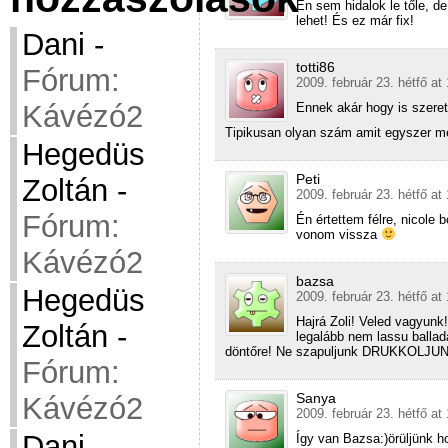
Én sem hidalok le tőle, de
lehet! És ez már fix!
Dani
-
totti86
Fórum:
2009. február 23. hétfő at
Kávézó2
Ennek akár hogy is szeret
Tipikusan olyan szám amit egyszer meg
Hegedüs
Peti
Zoltán
-
2009. február 23. hétfő at
Fórum:
Én értettem félre, nicole
vonom vissza
Kávézó2
bazsa
Hegedüs
2009. február 23. hétfő at
Hajrá Zoli! Veled vagyunk
Zoltán
-
legalább nem lassu ballad
döntőre! Ne szapuljunk DRUKKOLJU
Fórum:
Sanya
Kávézó2
2009. február 23. hétfő at
Dani
-
Így van Bazsa:)örüljünk h