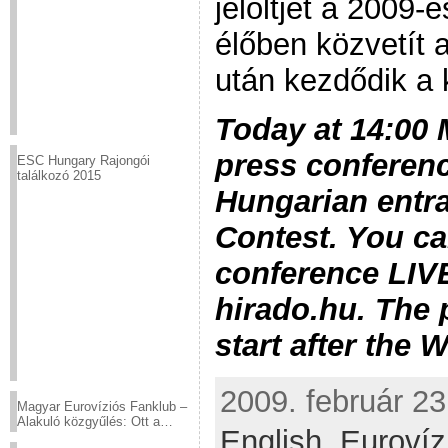
jelöltjét a 2009-
élőben közvetít 
után kezdődik a 
Today at 14:00 
press conferen
ESC Hungary Rajongói
találkozó 2015
Hungarian entr
Contest. You ca
conference LIV
hirado.hu.
The 
start
after the 
2009. február 23
Magyar Eurovíziós Fanklub –
Alakuló közgyűlés: Ott a
English,
Eurovíz
helyed!