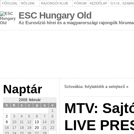
FŐOLDAL
RÓLUNK
RAJONGÓI KLUB
FÓRUM
KEZDŐLAP
GY.I.K., SZAB
ESC Hungary Old
Az Eurovízió hírei és a magyarországi rajongók fóruma
Naptár
Szlovákia: folytatódik a selejtező
»
2009. február
MTV: Sajtó
h
K
s
c
p
s
v
1
2
3
4
5
6
7
8
LIVE PRE
9
10
11
12
13
14
15
16
17
18
19
20
21
22
23
24
25
26
27
28