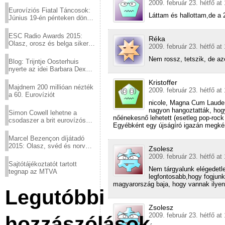
2009. február 23. hétfő at
Eurovíziós Fiatal Táncosok:
Láttam és hallottam,de a
Június 19-én pénteken döntő
a sör fővárosából!
ESC Radio Awards 2015:
Réka
Olasz, orosz és belga siker,
2009. február 23. hétfő at
a svédek kimaradtak
Nem rossz, tetszik, de az
Blog: Trijntje Oosterhuis
nyerte az idei Barbara Dex
díjat
Kristoffer
Majdnem 200 millióan nézték
2009. február 23. hétfő at
a 60. Eurovíziót
nicole, Magna Cum Laude v
nagyon hangoztatták, hogy
Simon Cowell lehetne a
nőénekesnő lehetett (esetleg pop-roc
csodaszer a brit eurovízós
Egyébként egy újságíró igazán megké
kudarcok ellen
Marcel Bezençon díjátadó
2015: Olasz, svéd és norvég
Zsolesz
győzelem
2009. február 23. hétfő at
Sajtótájékoztatót tartott
Nem tárgyalunk elégedetle
tegnap az MTVA
legfontosabb,hogy fogjunk
magyarország baja, hogy vannak ilyenek
Legutóbbi
Zsolesz
2009. február 23. hétfő at
hozzászólások