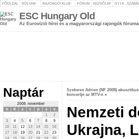
FŐOLDAL
RÓLUNK
RAJONGÓI KLUB
FÓRUM
KEZDŐLAP
GY.I.K., SZAB
ESC Hungary Old
Az Eurovízió hírei és a magyarországi rajongók fóruma
Naptár
Szekeres Adrien (NF 2008) akusztikus
koncertje az MTV-n
»
2008. november
Nemzeti d
h
K
s
c
p
s
v
1
2
3
4
5
6
7
8
9
Ukrajna, 
10
11
12
13
14
15
16
17
18
19
20
21
22
23
24
25
26
27
28
29
30