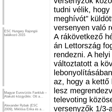
versenyzők közöt
tudni vélik, hog
meghívót” küldöt
versenyen való r
ESC Hungary Rajongói
A rákövetkező hé
találkozó 2015
án Lettország fo
rendezni. A hely
változtatott a k
lebonyolításába
az, hogy a kettő
lesz megrendezve
Magyar Eurovíziós Fanklub –
Alakuló közgyűlés: Ott a
televoting közös
helyed!
Alexander Rybak (ESC
versenyzők 1/3-a 
2009), Miklósa Erika és a