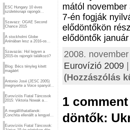
Virtuózok tehetségkutató
mától november 3
sztárjai a Margitszigeten
ESC Hungary 10 éves
születésnapi rajongói
7-én fogják nyil
találkozó
Szavazz: OGAE Second
elődöntőkön részt
Chance 2015
elődöntők január
A stockholmi Globe
Arénában lesz a 2016-os
Eurovízió
2008. november 
Szavazás: Hol legyen a
2015-ös rajongói találkozó?
Eurovízió 2009
Blog: Bécs tényleg kitett
magáért
(Hozzászólás k
Antonio José (JESC 2005)
megnyerte a Voice spanyol
verzióját
Eurovíziós Fiatal Táncosok
1 comment 
2015: Viktoria Nowak a
győztes Lengyelországból
A megállíthatatlanok:
döntők: Ukr
Conchita ellenállt a lengyel
konzervatív nyomásnak
Eurovíziós Fiatal Táncosok:
Június 19-én pénteken döntő