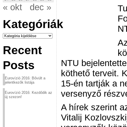
« okt
dec »
Tu
Fo
Kategóriák
N
Kategóriák
Az
Recent
kö
NTU bejelentette
Posts
köthető terveit. 
Eurovízió 2016: Bővült a
15-én tartják a 
jelentkezők listája
versenyző részvé
Eurovízió 2016: Kezdődik az
új szezon!
A hírek szerint a
Vitalij Kozlovszk