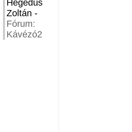
Hegedüs
Zoltán
-
Fórum:
Kávézó2