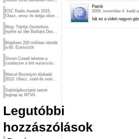
a sör fővárosából!
Patrik
ESC Radio Awards 2015:
2008. november 4. kedd a
Olasz, orosz és belga siker,
hát ez a videó nagyon gáz 
a svédek kimaradtak
Blog: Trijntje Oosterhuis
nyerte az idei Barbara Dex
díjat
Majdnem 200 millióan nézték
a 60. Eurovíziót
Simon Cowell lehetne a
csodaszer a brit eurovízós
kudarcok ellen
Marcel Bezençon díjátadó
2015: Olasz, svéd és norvég
győzelem
Sajtótájékoztatót tartott
tegnap az MTVA
Legutóbbi
hozzászólások