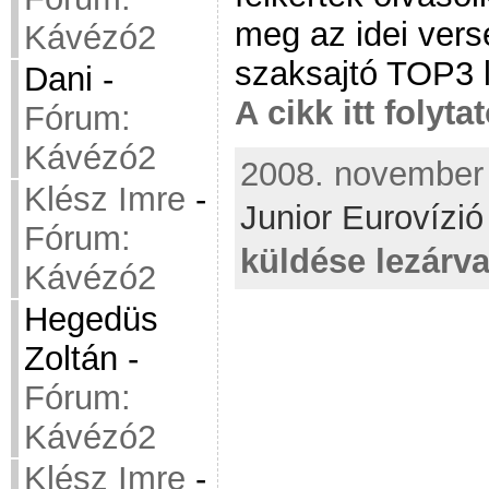
meg az idei ver
Kávézó2
szaksajtó TOP3 li
Dani
-
A cikk itt folyta
Fórum:
Kávézó2
2008. november 
Klész Imre
-
Junior Eurovízi
Fórum:
küldése lezárv
Kávézó2
Hegedüs
Zoltán
-
Fórum:
Kávézó2
Klész Imre
-