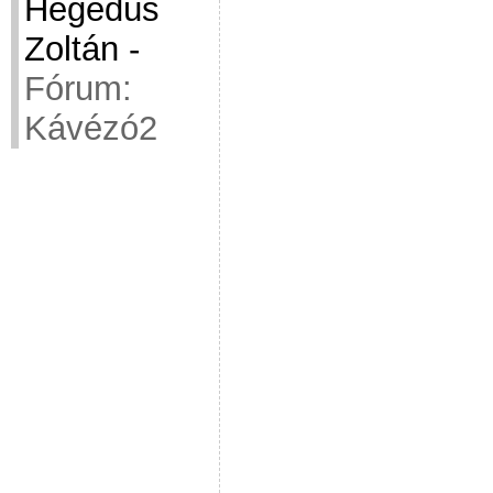
Hegedüs
Zoltán
-
Fórum:
Kávézó2