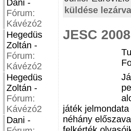
Dani
-
küldése lezárv
Fórum:
Kávézó2
JESC 2008
Hegedüs
Zoltán
-
Tu
Fórum:
Fo
Kávézó2
Já
Hegedüs
pe
Zoltán
-
al
Fórum:
játék jelmondata 
Kávézó2
néhány előszava
Dani
-
felkérték olvasói
Fórum: