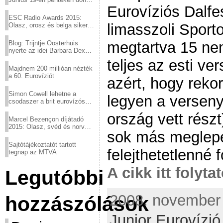
Eurovíziós Dalfe
a sör fővárosából!
ESC Radio Awards 2015:
limasszoli Sport
Olasz, orosz és belga siker,
a svédek kimaradtak
megtartva 15 nem
Blog: Trijntje Oosterhuis
nyerte az idei Barbara Dex
díjat
teljes az esti ve
Majdnem 200 millióan nézték
a 60. Eurovíziót
azért, hogy reko
Simon Cowell lehetne a
legyen a versen
csodaszer a brit eurovízós
kudarcok ellen
ország vett részt
Marcel Bezençon díjátadó
2015: Olasz, svéd és norvég
sok más meglepe
győzelem
Sajtótájékoztatót tartott
felejthetetlenné 
tegnap az MTVA
A cikk itt folyta
Legutóbbi
2008. november 
hozzászólások
Junior Eurovízi