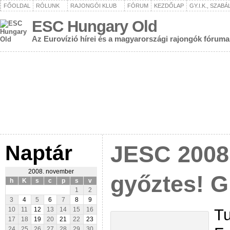
FŐOLDAL
RÓLUNK
RAJONGÓI KLUB
FÓRUM
KEZDŐLAP
GY.I.K., SZAB
ESC Hungary Old
Az Eurovízió hírei és a magyarországi rajongók fóruma
Naptár
JESC 2008:
2008. november
győztes! G
h
K
s
c
p
s
v
1
2
3
4
5
6
7
8
9
Tu
10
11
12
13
14
15
16
17
18
19
20
21
22
23
24
25
26
27
28
29
30