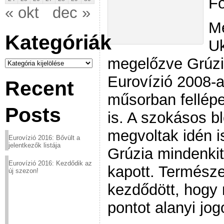
Fo
« okt
dec »
Me
Kategóriák
Uk
megelőzve Grúzi
Kategóriák
Eurovízió 2008-a
Recent
műsorban fellépe
Posts
is. A szokásos 
megvoltak idén 
Eurovízió 2016: Bővült a
jelentkezők listája
Grúzia mindenki
Eurovízió 2016: Kezdődik az
kapott. Termész
új szezon!
kezdődött, hogy 
pontot alanyi jog