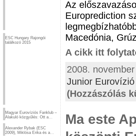
Az előszavazáso
Europrediction s
legmegbízhatóbbn
Macedónia, Grúzi
ESC Hungary Rajongói
találkozó 2015
A cikk itt folyta
2008. november 
Junior Eurovízi
(Hozzászólás k
Magyar Eurovíziós Fanklub –
Ma este Ap
Alakuló közgyűlés: Ott a
helyed!
Alexander Rybak (ESC
2009), Miklósa Erika és a