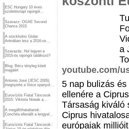
köszönti E
Virtuózok tehetségkutató
sztárjai a Margitszigeten
ESC Hungary 10 éves
születésnapi rajongói
Tu
találkozó
Szavazz: OGAE Second
Fo
Chance 2015
Vi
A stockholmi Globe
Arénában lesz a 2016-os
Eurovízió
a
Szavazás: Hol legyen a
2015-ös rajongói találkozó?
To
Blog: Bécs tényleg kitett
youtube.com/us
magáért
Antonio José (JESC 2005)
5 nap bulizás és
megnyerte a Voice spanyol
verzióját
ellenére a Cipru
Eurovíziós Fiatal Táncosok
2015: Viktoria Nowak a
Társaság kiváló 
győztes Lengyelországból
A megállíthatatlanok:
Ciprus hivatalos
Conchita ellenállt a lengyel
konzervatív nyomásnak
európaiak milliói
Eurovíziós Fiatal Táncosok:
Június 19-én pénteken döntő