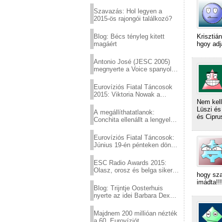
Eurovízió
Szavazás: Hol legyen a
2015-ös rajongói találkozó?
Blog: Bécs tényleg kitett
Krisztiá
magáért
hgoy ad
Antonio José (JESC 2005)
megnyerte a Voice spanyol
verzióját
Eurovíziós Fiatal Táncosok
2015: Viktoria Nowak a
győztes Lengyelországból
Nem kell
Lüszi és
A megállíthatatlanok:
és Ciprus
Conchita ellenállt a lengyel
konzervatív nyomásnak
Eurovíziós Fiatal Táncosok:
Június 19-én pénteken döntő
a sör fővárosából!
ESC Radio Awards 2015:
Olasz, orosz és belga siker,
hogy sza
a svédek kimaradtak
imádta!!
Blog: Trijntje Oosterhuis
nyerte az idei Barbara Dex
díjat
Majdnem 200 millióan nézték
a 60. Eurovíziót