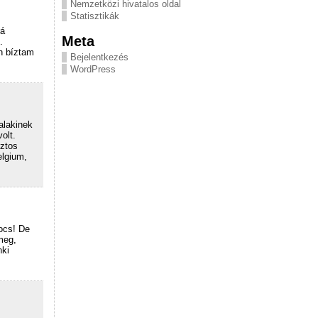
Nemzetközi hivatalos oldal
Statisztikák
rá
Meta
.
n bíztam
Bejelentkezés
WordPress
alakinek
olt.
iztos
elgium,
ocs! De
meg,
nki