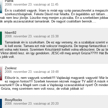
Patrik
2008. november 23. vasárnap at 11:45
Én is csalódott vagyok. Írtam is mráé egy szép panaszlevelet a megaszt
szerkesztőségének. Fekete Dávid már feladta. Én legalábbis azt láttam…
nnak nem lesz jövője. Lüszike meg menjen a picsába. Én a szerbekben jobba
ják amjda aszavazatokat tamarának. De nagyot csalódtam bennük….
hben92
2008. november 23. vasárnap at 15:38
Tamarának én is szurkoltam. De ez egy verseny, és a szabályai szerint v
ki kell esnie. Tamara ezt már sokszor megúszta. De tegnap fantasztikus v
ett volna neki kiesni. Szerintem Krisztiántól kellett volna elköszönni. De az b
 Viktor döntő lesz. én így gondolom. JESC-ről meg annyit Grúzia???!!! Hát B
 jobb volt.
Zsolesz
2008. november 23. vasárnap at 19:48
Először is, nem vagyunk szerbek!!!! Vajdasági magyarok vagyunk! Már b
ez nagyon fontos!!!! Szerbek kevesen néznek magyar TV adót! A másik 
vaztunk!!! De a Magdi sem csak a Vajdasági szavazatokkal nyert! Őt minde
! Grúzia, meg szerintem nem volt rossz, de voltak jobbak is!
RoxyRocks
2008. november 23. vasárnap at 20:20