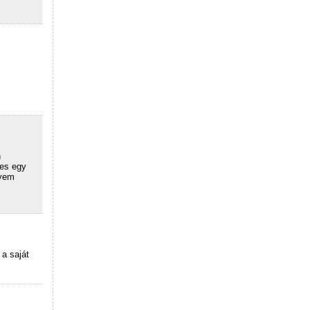
n
kes egy
nyem
a saját