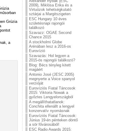
Alexander Rybak (ESC
2009), Miklósa Erika és a
Grúzia
Virtuózok tehetségkutató
 műsorban
sztárjai a Margitszigeten
ESC Hungary 10 éves
ben Grúzia
születésnapi rajongói
a
találkozó
pontot
Szavazz: OGAE Second
Chance 2015
A stockholmi Globe
nak, a
Arénában lesz a 2016-os
Eurovízió
Szavazás: Hol legyen a
2015-ös rajongói találkozó?
Blog: Bécs tényleg kitett
magáért
Antonio José (JESC 2005)
megnyerte a Voice spanyol
verzióját
Eurovíziós Fiatal Táncosok
2015: Viktoria Nowak a
győztes Lengyelországból
A megállíthatatlanok:
Conchita ellenállt a lengyel
konzervatív nyomásnak
Eurovíziós Fiatal Táncosok:
Június 19-én pénteken döntő
a sör fővárosából!
ESC Radio Awards 2015: