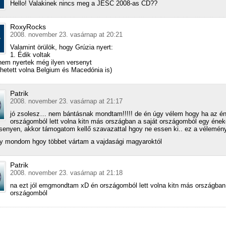
Hello! Valakinek nincs meg a JESC 2008-as CD??
RoxyRocks
2008. november 23. vasárnap at 20:21
Valamint örülök, hogy Grúzia nyert:
1. Édik voltak
nem nyertek még ilyen versenyt
rhetett volna Belgium és Macedónia is)
Patrik
2008. november 23. vasárnap at 21:17
jó zsolesz… nem bántásnak mondtam!!!!! de én úgy vélem hogy ha az é
országomból lett volna kitn más országban a saját országomból egy éne
rsenyen, akkor támogatom kellő szavazattal hgoy ne essen ki.. ez a vélemé
y mondom hgoy többet vártam a vajdasági magyaroktól
Patrik
2008. november 23. vasárnap at 21:18
na ezt jól emgmondtam xD én országomból lett volna kitn más országban 
országomból