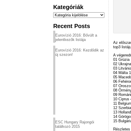
Kategóriák
Kategóriák
Recent Posts
Eurovízió 2016: Bővült a
jelentkezők listája
Az elősza
top3 listá
Eurovízió 2016: Kezdődik az
új szezon!
A végered
01 Grúzia
02 Ukrajn
03 Litváni
04 Málta 
05 Macedó
06 Fehéro
07 Oroszo
08 Örmény
09 Románi
10 Ciprus 
11 Belgiu
12 Szerbia
13 Holland
14 Görögo
15 Bulgári
ESC Hungary Rajongói
találkozó 2015
Részlete