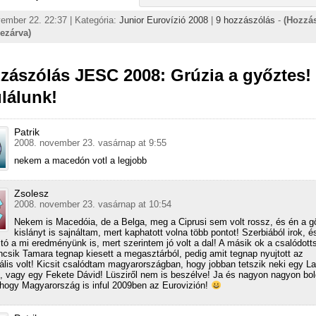
ember 22. 22:37 | Kategória:
Junior Eurovízió 2008
|
9 hozzászólás
-
(Hozzá
lezárva)
zászólás JESC 2008: Grúzia a győztes!
lálunk!
Patrik
2008. november 23. vasárnap at 9:55
nekem a macedón votl a legjobb
Zsolesz
2008. november 23. vasárnap at 10:54
Nekem is Macedóia, de a Belga, meg a Ciprusi sem volt rossz, és én a g
kislányt is sajnáltam, mert kaphatott volna több pontot! Szerbiából irok, és
itó a mi eredményünk is, mert szerintem jó volt a dal! A másik ok a csalódott
csik Tamara tegnap kiesett a megasztárból, pedig amit tegnap nyujtott az
lis volt! Kicsit csalódtam magyarországban, hogy jobban tetszik neki egy L
n, vagy egy Fekete Dávid! Lüsziről nem is beszélve! Ja és nagyon nagyon bo
hogy Magyarország is inful 2009ben az Eurovizión!