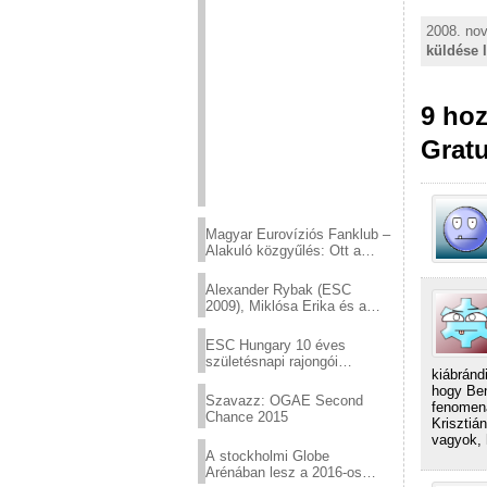
2008. nov
küldése 
9 hoz
Gratu
Magyar Eurovíziós Fanklub –
Alakuló közgyűlés: Ott a
helyed!
Alexander Rybak (ESC
2009), Miklósa Erika és a
Virtuózok tehetségkutató
sztárjai a Margitszigeten
ESC Hungary 10 éves
születésnapi rajongói
kiábránd
találkozó
hogy Ben
Szavazz: OGAE Second
fenomená
Chance 2015
Krisztiá
vagyok, 
A stockholmi Globe
Arénában lesz a 2016-os