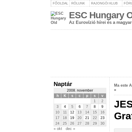
FŐOLDAL
RÓLUNK
RAJONGÓI KLUB
FÓR
ESC Hungary O
Az Eurovízió hírei és a magya
Naptár
Ma este A
»
2008. november
h
K
s
c
p
s
v
JES
1
2
3
4
5
6
7
8
9
Gra
10
11
12
13
14
15
16
17
18
19
20
21
22
23
24
25
26
27
28
29
30
« okt
dec »