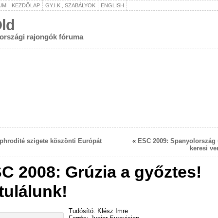
UM
KEZDŐLAP
GY.I.K., SZABÁLYOK
ENGLISH
ld
rországi rajongók fóruma
phrodité szigete köszönti Európát
«
ESC 2009: Spanyolország 
keresi ve
C 2008: Grúzia a győztes!
tulálunk!
Tudósító: Klész Imre