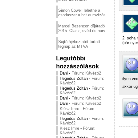
Simon Cowell lehetne a
csodaszer a brit eurovízós
kudarcok ellen
Marcel Bezençon díjátadó
2015: Olasz, svéd és norvég
győzelem
2. soha 
Sajtótájékoztatót tartott
(bár nye
tegnap az MTVA
Legutóbbi
hozzászólások
Dani
-
Fórum: Kávézó2
Hegedüs Zoltán
-
Fórum:
ilyen ve
Kávézó2
akkor úg
Hegedüs Zoltán
-
Fórum:
Kávézó2
Dani
-
Fórum: Kávézó2
Dani
-
Fórum: Kávézó2
Klész Imre
-
Fórum:
Kávézó2
Hegedüs Zoltán
-
Fórum:
Kávézó2
Klész Imre
-
Fórum:
Kávézó2