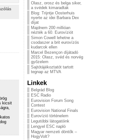
Olasz, orosz és belga siker,
a svédek kimaradtak
szólás
Blog: Trijntje Oosterhuis
nyerte az idei Barbara Dex
díjat
Majdnem 200 millióan
nézték a 60. Eurovíziót
Simon Cowell lehetne a
csodaszer a brit eurovízós
kudarcok ellen
Marcel Bezençon díjátadó
2015: Olasz, svéd és norvég
győzelem
Sajtótájékoztatót tartott
tegnap az MTVA
Linkek
Belgrád Blog
ESC Radio
örög
Eurovision Forum Song
 kicsit
Contest
ságra,
Eurovision National Finals
Eurovízió történelem
akatos
Legutóbbi látogatóink
ldog
Lengyel ESC napló
Magyar nemzeti döntők –
HogyVolt?