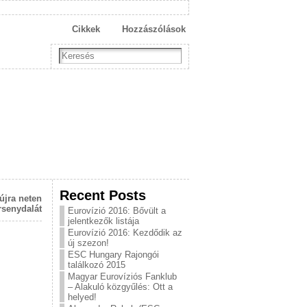
Cikkek
Hozzászólások
Recent Posts
újra neten
rsenydalát
Eurovízió 2016: Bővült a
jelentkezők listája
Eurovízió 2016: Kezdődik az
új szezon!
ESC Hungary Rajongói
találkozó 2015
Magyar Eurovíziós Fanklub
– Alakuló közgyűlés: Ott a
helyed!