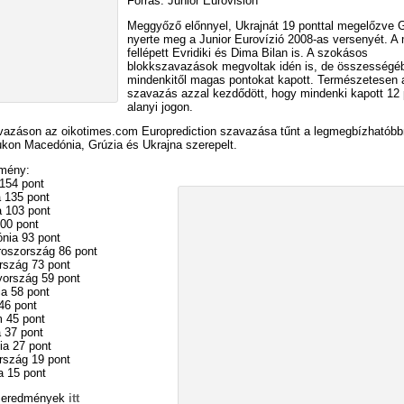
Forrás: Junior Eurovision
Meggyőző előnnyel, Ukrajnát 19 ponttal megelőzve 
nyerte meg a Junior Eurovízió 2008-as versenyét. A
fellépett Evridiki és Dima Bilan is. A szokásos
blokkszavazások megvoltak idén is, de összességé
mindenkitől magas pontokat kapott. Természetesen 
szavazás azzal kezdődött, hogy mindenki kapott 12 
alanyi jogon.
vazáson az oikotimes.com Europrediction szavazása tűnt a legmegbízhatóbb
jukon Macedónia, Grúzia és Ukrajna szerepelt.
mény:
 154 pont
a 135 pont
a 103 pont
100 pont
nia 93 pont
roszország 86 pont
rszág 73 pont
ország 59 pont
a 58 pont
46 pont
m 45 pont
 37 pont
ia 27 pont
rszág 19 pont
a 15 pont
s eredmények
itt