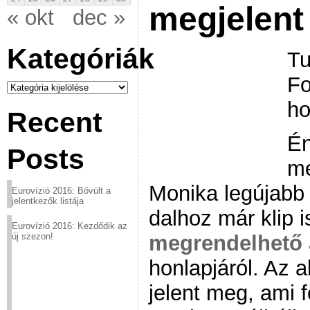
megjelent
« okt
dec »
Kategóriák
Tu
Fo
Kategóriák
ho
Recent
Én
Posts
me
Monika legújabb
Eurovízió 2016: Bővült a
jelentkezők listája
dalhoz már klip i
Eurovízió 2016: Kezdődik az
megrendelhető
új szezon!
honlapjáról. Az 
jelent meg, ami 