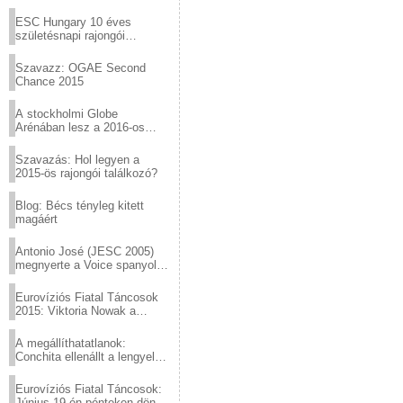
Virtuózok tehetségkutató
sztárjai a Margitszigeten
ESC Hungary 10 éves
születésnapi rajongói
találkozó
Szavazz: OGAE Second
Chance 2015
A stockholmi Globe
Arénában lesz a 2016-os
Eurovízió
Szavazás: Hol legyen a
2015-ös rajongói találkozó?
Blog: Bécs tényleg kitett
magáért
Antonio José (JESC 2005)
megnyerte a Voice spanyol
verzióját
Eurovíziós Fiatal Táncosok
2015: Viktoria Nowak a
győztes Lengyelországból
A megállíthatatlanok:
Conchita ellenállt a lengyel
konzervatív nyomásnak
Eurovíziós Fiatal Táncosok:
Június 19-én pénteken döntő