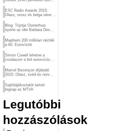
a sör fővárosából!
ESC Radio Awards 2015:
Olasz, orosz és belga siker,
a svédek kimaradtak
Blog: Trijntje Oosterhuis
nyerte az idei Barbara Dex
díjat
Majdnem 200 millióan nézték
a 60. Eurovíziót
Simon Cowell lehetne a
csodaszer a brit eurovízós
kudarcok ellen
Marcel Bezençon díjátadó
2015: Olasz, svéd és norvég
győzelem
Sajtótájékoztatót tartott
tegnap az MTVA
Legutóbbi
hozzászólások