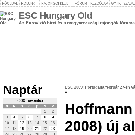
FŐOLDAL
RÓLUNK
RAJONGÓI KLUB
FÓRUM
KEZDŐLAP
GY.I.K., SZAB
ESC Hungary Old
Az Eurovízió hírei és a magyarországi rajongók fóruma
Naptár
ESC 2009: Portugália február 27-én vá
»
2008. november
Hoffmann
h
K
s
c
p
s
v
1
2
3
4
5
6
7
8
9
2008) új 
10
11
12
13
14
15
16
17
18
19
20
21
22
23
24
25
26
27
28
29
30