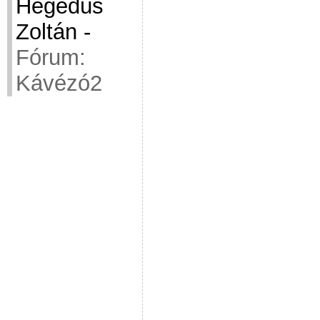
Hegedüs
Zoltán
-
Fórum:
Kávézó2