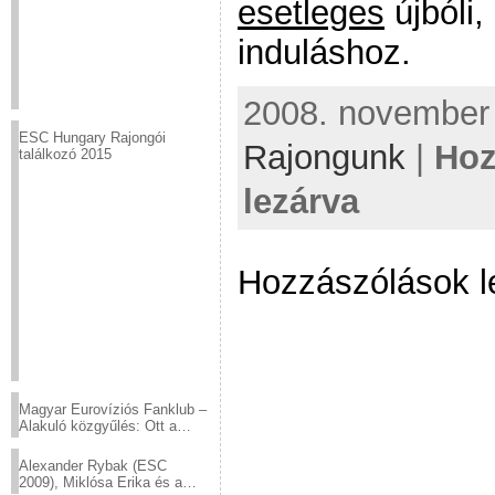
esetleges
újbóli,
induláshoz.
2008. november 
ESC Hungary Rajongói
Rajongunk
|
Hoz
találkozó 2015
lezárva
Hozzászólások l
Magyar Eurovíziós Fanklub –
Alakuló közgyűlés: Ott a
helyed!
Alexander Rybak (ESC
2009), Miklósa Erika és a