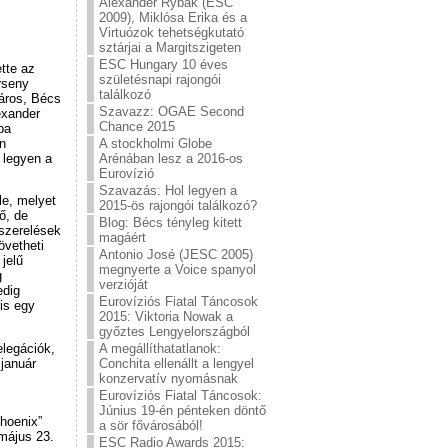
Alexander Rybak (ESC
2009), Miklósa Erika és a
Virtuózok tehetségkutató
sztárjai a Margitszigeten
ESC Hungary 10 éves
tte az
születésnapi rajongói
rseny
találkozó
áros, Bécs
Szavazz: OGAE Second
exander
Chance 2015
pa
n
A stockholmi Globe
 legyen a
Arénában lesz a 2016-os
Eurovízió
Szavazás: Hol legyen a
le, melyet
2015-ös rajongói találkozó?
ő, de
Blog: Bécs tényleg kitett
szerelések
magáért
övetheti
Antonio José (JESC 2005)
jelű
megnyerte a Voice spanyol
g
verzióját
edig
Eurovíziós Fiatal Táncosok
is egy
2015: Viktoria Nowak a
győztes Lengyelországból
A megállíthatatlanok:
legációk,
Conchita ellenállt a lengyel
 január
konzervatív nyomásnak
Eurovíziós Fiatal Táncosok:
Június 19-én pénteken döntő
Phoenix”
a sör fővárosából!
 május 23.
ESC Radio Awards 2015: