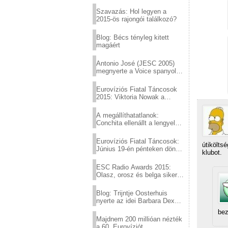
Eurovízió
Szavazás: Hol legyen a
2015-ös rajongói találkozó?
Blog: Bécs tényleg kitett
magáért
Antonio José (JESC 2005)
megnyerte a Voice spanyol
verzióját
Eurovíziós Fiatal Táncosok
2015: Viktoria Nowak a
győztes Lengyelországból
A megállíthatatlanok:
Conchita ellenállt a lengyel
konzervatív nyomásnak
Eurovíziós Fiatal Táncosok:
útikölts
Június 19-én pénteken döntő
klubot.
a sör fővárosából!
ESC Radio Awards 2015:
Olasz, orosz és belga siker,
a svédek kimaradtak
Blog: Trijntje Oosterhuis
nyerte az idei Barbara Dex
díjat
bez
Majdnem 200 millióan nézték
a 60. Eurovíziót