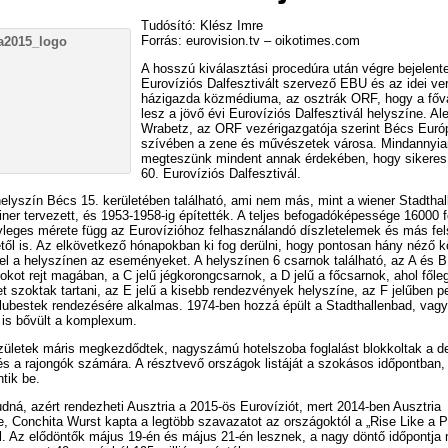
Tudósító: Klész Imre
Forrás: eurovision.tv – oikotimes.com
A hosszú kiválasztási procedúra után végre bejelente
Eurovíziós Dalfesztivált szervező EBU és az idei ve
házigazda közmédiuma, az osztrák ORF, hogy a főv
lesz a jövő évi Eurovíziós Dalfesztivál helyszíne. Al
Wrabetz, az ORF vezérigazgatója szerint Bécs Euró
szívében a zene és művészetek városa. Mindannyia
megteszünk mindent annak érdekében, hogy sikeres
60. Eurovíziós Dalfesztivál.
elyszín Bécs 15. kerületében található, ami nem más, mint a wiener Stadthal
ner tervezett, és 1953-1958-ig építették. A teljes befogadóképessége 16000 f
yleges mérete függ az Eurovízióhoz felhasználandó díszletelemek és más fel
től is. Az elkövetkező hónapokban ki fog derülni, hogy pontosan hány néző k
l a helyszínen az eseményeket. A helyszínen 6 csarnok található, az A és B 
okot rejt magában, a C jelű jégkorongcsarnok, a D jelű a főcsarnok, ahol főle
t szoktak tartani, az E jelű a kisebb rendezvények helyszíne, az F jelűben p
lubestek rendezésére alkalmas. 1974-ben hozzá épült a Stadthallenbad, vagy
 is bővült a komplexum.
zületek máris megkezdődtek, nagyszámú hotelszoba foglalást blokkoltak a de
és a rajongók számára. A résztvevő országok listáját a szokásos időpontban,
ntik be.
dná, azért rendezheti Ausztria a 2015-ös Eurovíziót, mert 2014-ben Ausztria
e, Conchita Wurst kapta a legtöbb szavazatot az országoktól a „Rise Like a 
l. Az elődöntők május 19-én és május 21-én lesznek, a nagy döntő időpontja