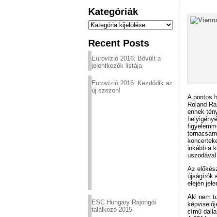
Kategóriák
Kategóriák
Recent Posts
Eurovízió 2016: Bővült a
jelentkezők listája
Eurovízió 2016: Kezdődik az
új szezon!
A pontos h
Roland Rai
ennek tén
helyigényé
figyelemme
tornacsarn
koncerteke
inkább a k
uszodával
Az előkés
újságírók 
elején jele
Aki nem tu
ESC Hungary Rajongói
képviselőj
találkozó 2015
című dalla