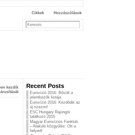
Cikkek
Hozzászólások
Recent Posts
ben kezdik
 árusítását
Eurovízió 2016: Bővült a
jelentkezők listája
Eurovízió 2016: Kezdődik az
új szezon!
ESC Hungary Rajongói
találkozó 2015
Magyar Eurovíziós Fanklub
– Alakuló közgyűlés: Ott a
helyed!