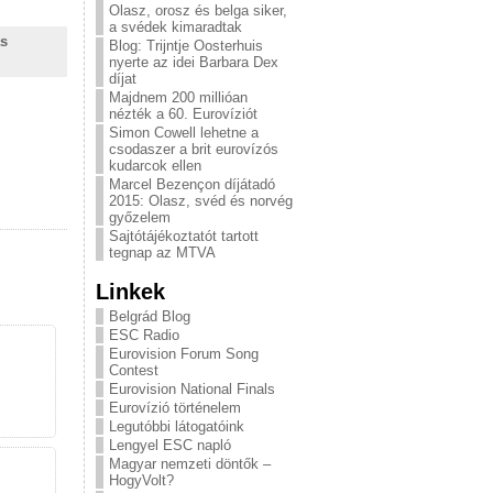
Olasz, orosz és belga siker,
a svédek kimaradtak
ás
Blog: Trijntje Oosterhuis
nyerte az idei Barbara Dex
díjat
Majdnem 200 millióan
nézték a 60. Eurovíziót
Simon Cowell lehetne a
csodaszer a brit eurovízós
kudarcok ellen
Marcel Bezençon díjátadó
2015: Olasz, svéd és norvég
győzelem
Sajtótájékoztatót tartott
tegnap az MTVA
Linkek
Belgrád Blog
ESC Radio
Eurovision Forum Song
Contest
Eurovision National Finals
Eurovízió történelem
Legutóbbi látogatóink
Lengyel ESC napló
Magyar nemzeti döntők –
HogyVolt?