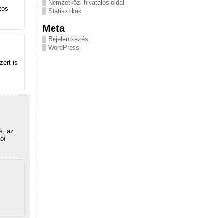
Nemzetközi hivatalos oldal
tos
Statisztikák
Meta
Bejelentkezés
WordPress
zért is
.
s, az
ói