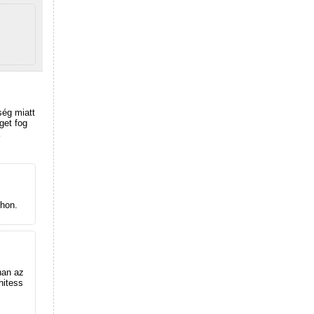
ség miatt
get fog
thon.
nan az
hitess