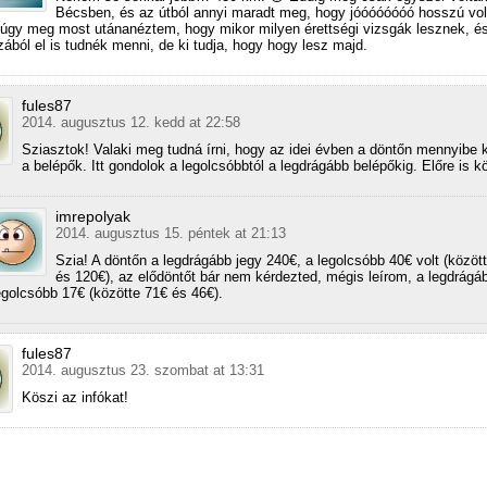
Bécsben, és az útból annyi maradt meg, hogy jóóóóóóóó hosszú vol
gy meg most utánanéztem, hogy mikor milyen érettségi vizsgák lesznek, é
zából el is tudnék menni, de ki tudja, hogy hogy lesz majd.
fules87
2014. augusztus 12. kedd at 22:58
Sziasztok! Valaki meg tudná írni, hogy az idei évben a döntőn mennyibe k
a belépők. Itt gondolok a legolcsóbbtól a legdrágább belépőkig. Előre is k
imrepolyak
2014. augusztus 15. péntek at 21:13
Szia! A döntőn a legdrágább jegy 240€, a legolcsóbb 40€ volt (közöt
és 120€), az elődöntőt bár nem kérdezted, mégis leírom, a legdrágá
egolcsóbb 17€ (közötte 71€ és 46€).
fules87
2014. augusztus 23. szombat at 13:31
Köszi az infókat!