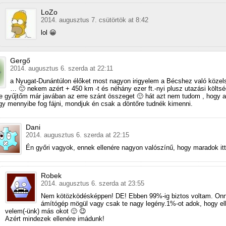
LoZo
2014. augusztus 7. csütörtök at 8:42
lol 😀
Gergő
2014. augusztus 6. szerda at 22:11
a Nyugat-Dunántúlon élőket most nagyon irigyelem a Bécshez való közel
… 🙂 nekem azért + 450 km -t és néhány ezer ft.-nyi plusz utazási költsé
 de gyűjtőm már javában az erre szánt összeget 🙂 hát azt nem tudom , hogy a
gy mennyibe fog fájni, mondjuk én csak a döntőre tudnék kimenni.
Dani
2014. augusztus 6. szerda at 22:15
Én győri vagyok, ennek ellenére nagyon valószínű, hogy maradok it
Robek
2014. augusztus 6. szerda at 23:55
Nem kötözködésképpen! DE! Ebben 99%-ig biztos voltam. On
ámítógép mögül vagy csak te nagy legény.1%-ot adok, hogy el
velem(-ünk) más okot 🙂 😉
Azért mindezek ellenére imádunk!