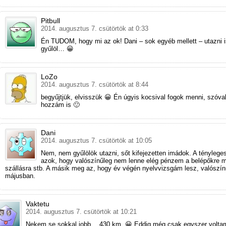
Pitbull
2014. augusztus 7. csütörtök at 0:33
Én TUDOM, hogy mi az ok! Dani – sok egyéb mellett – utazni i
gyűlöl… 😀
LoZo
2014. augusztus 7. csütörtök at 8:44
begyűjtjük, elvisszük 😀 Én úgyis kocsival fogok menni, szóval
hozzám is 🙂
Dani
2014. augusztus 7. csütörtök at 10:05
Nem, nem gyűlölök utazni, sőt kifejezetten imádok. A ténylege
azok, hogy valószínűleg nem lenne elég pénzem a belépőkre 
szállásra stb. A másik meg az, hogy év végén nyelvvizsgám lesz, valószín
májusban.
Vaktetu
2014. augusztus 7. csütörtök at 10:21
Nekem se sokkal jobb… 430 km. 😀 Eddig még csak egyszer volta