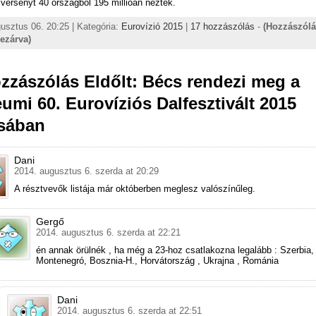
versenyt 40 országból 195 millióan nézték.
usztus 06. 20:25 | Kategória:
Eurovízió 2015
|
17 hozzászólás
-
(Hozzászól
lezárva)
zzászólás Eldőlt: Bécs rendezi meg a
eumi 60. Eurovíziós Dalfesztivált 2015
sában
Dani
2014. augusztus 6. szerda at 20:29
A résztvevők listája már októberben meglesz valószínűleg.
Gergő
2014. augusztus 6. szerda at 22:21
én annak örülnék , ha még a 23-hoz csatlakozna legalább : Szerbia,
Montenegró, Bosznia-H., Horvátország , Ukrajna , Románia
Dani
2014. augusztus 6. szerda at 22:51