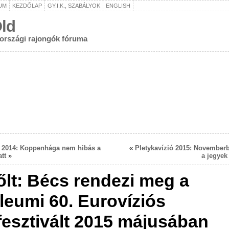
UM
KEZDŐLAP
GY.I.K., SZABÁLYOK
ENGLISH
ld
rországi rajongók fóruma
ó 2014: Koppenhága nem hibás a
«
Pletykavízió 2015: November
att
»
a jegyek
őlt: Bécs rendezi meg a
ileumi 60. Eurovíziós
fesztivált 2015 májusában