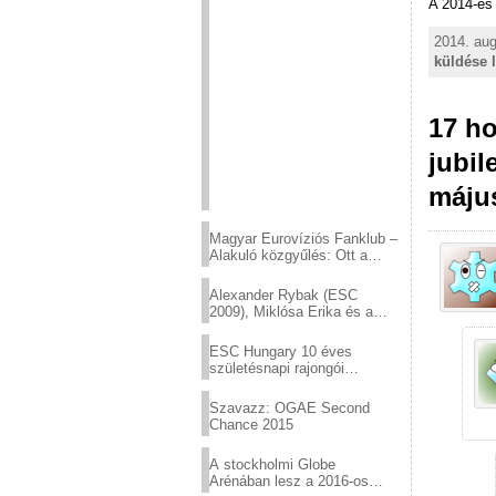
A 2014-es 
2014. aug
küldése 
17 ho
jubil
máju
Magyar Eurovíziós Fanklub –
Alakuló közgyűlés: Ott a
helyed!
Alexander Rybak (ESC
2009), Miklósa Erika és a
Virtuózok tehetségkutató
sztárjai a Margitszigeten
ESC Hungary 10 éves
születésnapi rajongói
találkozó
Szavazz: OGAE Second
Chance 2015
A stockholmi Globe
Arénában lesz a 2016-os