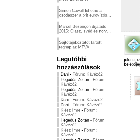
Simon Cowell lehetne a
csodaszer a brit eurovízós
kudarcok ellen
Marcel Bezençon díjátadó
2015: Olasz, svéd és norvég
győzelem
Sajtótájékoztatót tartott
tegnap az MTVA
Legutóbbi
jelenti,
belépője
hozzászólások
Dani
-
Fórum: Kávézó2
Hegedüs Zoltán
-
Fórum:
Kávézó2
Hegedüs Zoltán
-
Fórum:
Kávézó2
Dani
-
Fórum: Kávézó2
Dani
-
Fórum: Kávézó2
Klész Imre
-
Fórum:
Kávézó2
Hegedüs Zoltán
-
Fórum:
Kávézó2
Klész Imre
-
Fórum:
Kávézó2