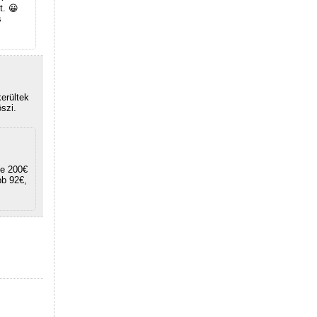
t. 😀
s
erültek
öszi.
te 200€
bb 92€,