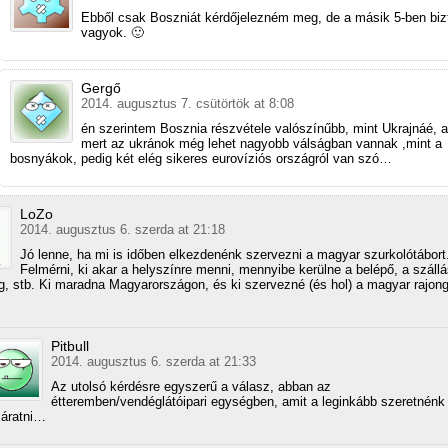
Ebből csak Boszniát kérdőjelezném meg, de a másik 5-ben biz
vagyok. 🙂
Gergő
2014. augusztus 7. csütörtök at 8:08
én szerintem Bosznia részvétele valószínűbb, mint Ukrajnáé, a
mert az ukránok még lehet nagyobb válságban vannak ,mint a
bosnyákok, pedig két elég sikeres eurovíziós országról van szó…
LoZo
2014. augusztus 6. szerda at 21:18
Jó lenne, ha mi is időben elkezdenénk szervezni a magyar szurkolótábort
Felmérni, ki akar a helyszínre menni, mennyibe kerülne a belépő, a szállá
ég, stb. Ki maradna Magyarországon, és ki szervezné (és hol) a magyar rajong
Pitbull
2014. augusztus 6. szerda at 21:33
Az utolsó kérdésre egyszerű a válasz, abban az
étteremben/vendéglátóipari egységben, amit a leginkább szeretnénk
áratni…