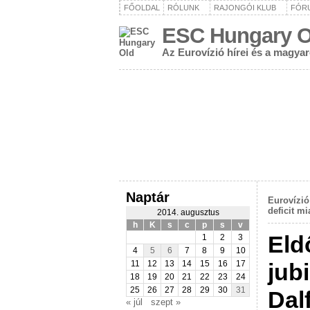
FŐOLDAL
RÓLUNK
RAJONGÓI KLUB
FÓR
ESC Hungary O
Az Eurovízió hírei és a magya
Naptár
Eurovízi
deficit mi
2014. augusztus
h
K
s
c
p
s
v
Eld
1
2
3
4
5
6
7
8
9
10
jub
11
12
13
14
15
16
17
18
19
20
21
22
23
24
25
26
27
28
29
30
31
Dal
« júl
szept »