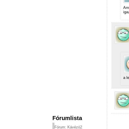
Amú
iga
a l
Fórumlista
Fórum: Kávézó2