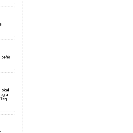
s
 befér
s okai
meg a
űleg
m