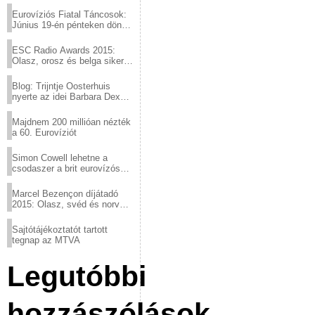
Eurovíziós Fiatal Táncosok:
Június 19-én pénteken döntő
a sör fővárosából!
ESC Radio Awards 2015:
Olasz, orosz és belga siker,
a svédek kimaradtak
Blog: Trijntje Oosterhuis
nyerte az idei Barbara Dex
díjat
Majdnem 200 millióan nézték
a 60. Eurovíziót
Simon Cowell lehetne a
csodaszer a brit eurovízós
kudarcok ellen
Marcel Bezençon díjátadó
2015: Olasz, svéd és norvég
győzelem
Sajtótájékoztatót tartott
tegnap az MTVA
Legutóbbi
hozzászólások