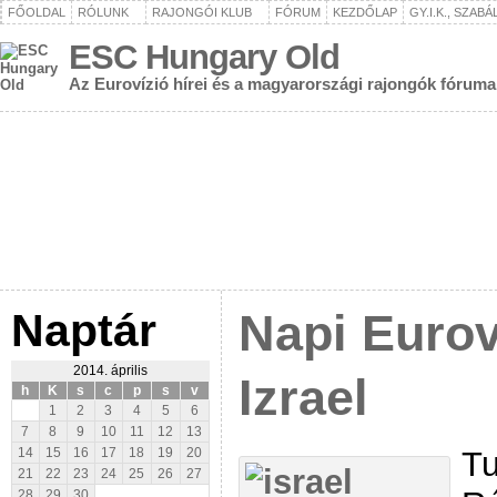
FŐOLDAL
RÓLUNK
RAJONGÓI KLUB
FÓRUM
KEZDŐLAP
GY.I.K., SZAB
ESC Hungary Old
Az Eurovízió hírei és a magyarországi rajongók fóruma
Naptár
Napi Eurov
2014. április
Izrael
h
K
s
c
p
s
v
1
2
3
4
5
6
7
8
9
10
11
12
13
Tu
14
15
16
17
18
19
20
21
22
23
24
25
26
27
28
29
30