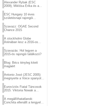
Alexander Rybak (ESC
2009), Miklósa Erika és a
Virtuózok tehetségkutató
sztárjai a Margitszigeten
ESC Hungary 10 éves
születésnapi rajongói
találkozó
Szavazz: OGAE Second
Chance 2015
A stockholmi Globe
Arénában lesz a 2016-os
Eurovízió
Szavazás: Hol legyen a
2015-ös rajongói találkozó?
Blog: Bécs tényleg kitett
magáért
Antonio José (JESC 2005)
megnyerte a Voice spanyol
verzióját
Eurovíziós Fiatal Táncosok
2015: Viktoria Nowak a
győztes Lengyelországból
A megállíthatatlanok:
Conchita ellenállt a lengyel
konzervatív nyomásnak