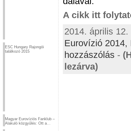
dalával.
A cikk itt folyta
2014. április 12.
Eurovízió 2014,
ESC Hungary Rajongói
találkozó 2015
hozzászólás
-
(
lezárva)
Magyar Eurovíziós Fanklub –
Alakuló közgyűlés: Ott a
helyed!