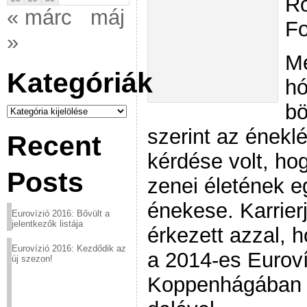
Ró
« márc
máj
Fo
»
Me
Kategóriák
hó
bö
Kategóriák
szerint az éneklé
Recent
kérdése volt, hog
Posts
zenei életének e
énekese. Karrier
Eurovízió 2016: Bővült a
jelentkezők listája
érkezett azzal, h
Eurovízió 2016: Kezdődik az
a 2014-es Eurov
új szezon!
Koppenhágában 