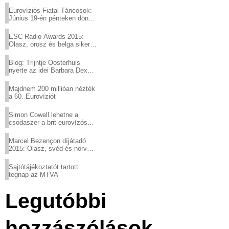
Eurovíziós Fiatal Táncosok:
Június 19-én pénteken döntő
a sör fővárosából!
ESC Radio Awards 2015:
Olasz, orosz és belga siker,
a svédek kimaradtak
Blog: Trijntje Oosterhuis
nyerte az idei Barbara Dex
díjat
Majdnem 200 millióan nézték
a 60. Eurovíziót
Simon Cowell lehetne a
csodaszer a brit eurovízós
kudarcok ellen
Marcel Bezençon díjátadó
2015: Olasz, svéd és norvég
győzelem
Sajtótájékoztatót tartott
tegnap az MTVA
Legutóbbi
hozzászólások