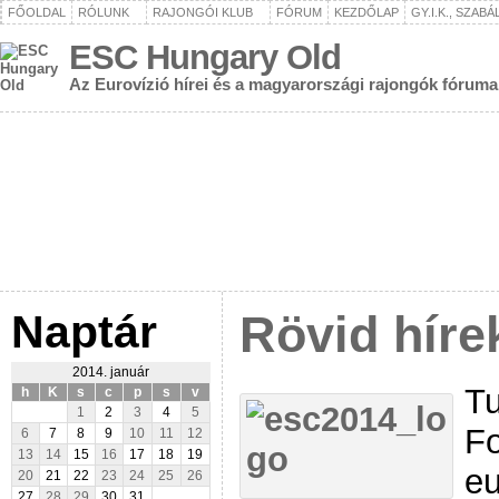
FŐOLDAL
RÓLUNK
RAJONGÓI KLUB
FÓRUM
KEZDŐLAP
GY.I.K., SZAB
ESC Hungary Old
Az Eurovízió hírei és a magyarországi rajongók fóruma
Naptár
Rövid híre
2014. január
Tu
h
K
s
c
p
s
v
1
2
3
4
5
Fo
6
7
8
9
10
11
12
13
14
15
16
17
18
19
eu
20
21
22
23
24
25
26
27
28
29
30
31