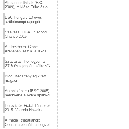
Alexander Rybak (ESC
2009), Miklósa Erika és a
Virtuózok tehetségkutató
sztárjai a Margitszigeten
ESC Hungary 10 éves
születésnapi rajongói
találkozó
Szavazz: OGAE Second
Chance 2015
A stockholmi Globe
Arénában lesz a 2016-os
Eurovízió
Szavazás: Hol legyen a
2015-ös rajongói találkozó?
Blog: Bécs tényleg kitett
magáért
Antonio José (JESC 2005)
megnyerte a Voice spanyol
verzióját
Eurovíziós Fiatal Táncosok
2015: Viktoria Nowak a
győztes Lengyelországból
A megállíthatatlanok:
Conchita ellenállt a lengyel
konzervatív nyomásnak