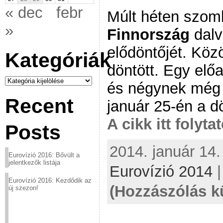
« dec
febr
Múlt héten szom
»
Finnország
dalv
elődöntőjét. Köz
Kategóriák
döntött. Egy előa
Kategóriák
és négynek még 
Recent
január 25-én a d
A cikk itt folyta
Posts
2014. január 14.
Eurovízió 2016: Bővült a
jelentkezők listája
Eurovízió 2014
Eurovízió 2016: Kezdődik az
(Hozzászólás k
új szezon!