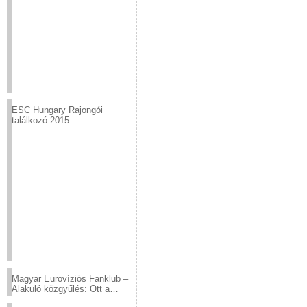
ESC Hungary Rajongói
találkozó 2015
Magyar Eurovíziós Fanklub –
Alakuló közgyűlés: Ott a
helyed!