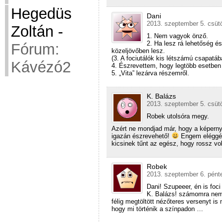
Hegedüs
Dani
2013. szeptember 5. csütö
Zoltán
-
1. Nem vagyok önző.
2. Ha lesz rá lehetőség 
Fórum:
közeljövőben lesz.
(3. A fociutálók kis létszámú csapatáb
Kávézó2
4. Észrevettem, hogy legtöbb esetbe
5. „Vita” lezárva részemről.
K. Balázs
2013. szeptember 5. csütö
Robek utolsóra megy.
Azért ne mondjad már, hogy a képern
igazán észrevehető!
Engem eléggé 
kicsinek tűnt az egész, hogy rossz vol
Robek
2013. szeptember 6. pénte
Dani! Szupeeer, én is foci
K. Balázs! számomra nem 
félig megtöltött nézőteres versenyt i
hogy mi történik a színpadon …