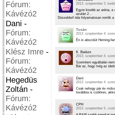
Fórum:
2013. szeptember 3. kedd
Egyre kisebb az aréna, a s
Kávézó2
azután 2…
Düsseldorf óda folyamatosan romlik a 
Dani
-
Tusán
Fórum:
2013. szeptember 4. szerd
Kávézó2
Én is abszolút Herning-fa
Klész Imre
-
K. Balázs
2013. szeptember 4. szer
Fórum:
Szerintem egyáltalán nem
Bár az, hogy még az ideit
Kávézó2
Hegedüs
Dani
2013. szeptember 4. szer
Zoltán
-
Csak nehogy pár év múlv
továbbra is csökken, akk
Fórum:
CPH
Kávézó2
2013. szeptember 5. csütö
A B&W szebb napokat megél