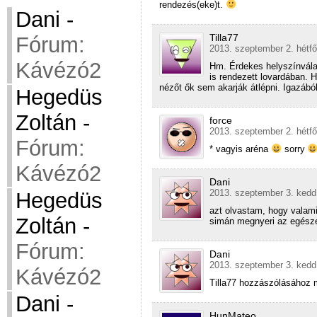
rendezés(eke)t.
Dani
-
Tilla77
Fórum:
2013. szeptember 2. hétfő
Kávézó2
Hm. Érdekes helyszínválas
is rendezett lovardában. H
nézőt ők sem akarják átlépni. Igazábó
Hegedüs
Zoltán
-
force
2013. szeptember 2. hétfő
Fórum:
* vagyis aréna
sorry
Kávézó2
Dani
2013. szeptember 3. kedd
Hegedüs
azt olvastam, hogy valam
Zoltán
-
simán megnyeri az egés
Fórum:
Dani
2013. szeptember 3. kedd
Kávézó2
Tilla77 hozzászólásához 
Dani
-
HunMateo