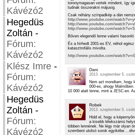
toronymagasan vertek mindent, így ige
tudnak összerakni májusig.
Kávézó2
Csak néhány színpadkép a dán nemzet
Hegedüs
http://www.youtube.com/watch?v=
http://www.youtube.com/watch?v=
http://www.youtube.com/watch?v=
Zoltán
-
Bőven elegendő lenne valami hasonló 
Fórum:
És a hírhedt 2001-es EV, néhol egész 
katasztrofális mivolta.
Kávézó2
http://www.youtube.com/watch?v=
Klész Imre
-
Dani
Fórum:
2013. szeptember 5. csütö
Nem azt mondtam, hogy l
Kávézó2
000-es, ahogy Malmőben. 
10 000 alatt lenne, mint a JESC-en. Az
Hegedüs
Robek
Zoltán
-
2013. szeptember 5. csütö
Hidd el, hogy a képernyőn
Fórum:
a kisebb lélekszámú helys
többen lennének. Ne légy már olyan ö
Kávézó2
szembeni utolsó sorok egyikébe….élv