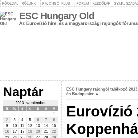
FŐOLDAL
RÓLUNK
RAJONGÓI KLUB
FÓRUM
KEZDŐLAP
GY.I.K., SZAB
ESC Hungary Old
Az Eurovízió hírei és a magyarországi rajongók fóruma
Naptár
ESC Hungary rajongói találkozó 2013.
én Budapesten
»
2013. szeptember
Eurovízió
h
K
s
c
p
s
v
1
2
3
4
5
6
7
8
Koppenhá
9
10
11
12
13
14
15
16
17
18
19
20
21
22
23
24
25
26
27
28
29