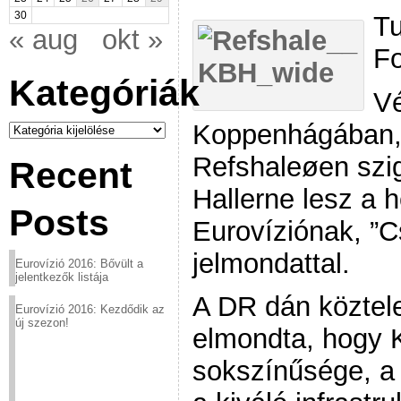
30
Tu
« aug
okt »
Fo
Kategóriák
Vé
Kategóriák
Koppenhágában, 
Refshaleøen szi
Recent
Hallerne lesz a 
Posts
Eurovíziónak, ”C
jelmondattal.
Eurovízió 2016: Bővült a
jelentkezők listája
A DR dán köztele
Eurovízió 2016: Kezdődik az
új szezon!
elmondta, hogy K
sokszínűsége, a