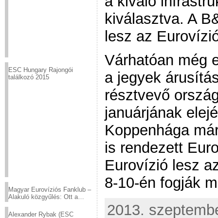
a kiváló infrastru
kiválasztva. A 
lesz az Eurovízi
Várhatóan még e
ESC Hungary Rajongói
a jegyek árusítá
találkozó 2015
résztvevő ország
januárjának elejé
Koppenhága már
is rendezett Euro
Eurovízió lesz az
8-10-én fogják m
Magyar Eurovíziós Fanklub –
Alakuló közgyűlés: Ott a
helyed!
2013. szeptember
Alexander Rybak (ESC