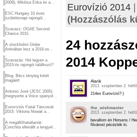
2009), Miklósa Erika és a
Eurovízió 2014
Virtuózok tehetségkutató
sztárjai a Margitszigeten
ESC Hungary 10 éves
(Hozzászólás k
születésnapi rajongói
találkozó
Szavazz: OGAE Second
Chance 2015
24 hozzász
A stockholmi Globe
Arénában lesz a 2016-os
Eurovízió
2014 Kopp
Szavazás: Hol legyen a
2015-ös rajongói találkozó?
Blog: Bécs tényleg kitett
magáért
Alarik
2013. szeptember 2. hétfő
Antonio José (JESC 2005)
214es Eurovízió?:)
megnyerte a Voice spanyol
verzióját
Eurovíziós Fiatal Táncosok
the_wishmaster
2015: Viktoria Nowak a
2013. szeptember 2. hétfő
győztes Lengyelországból
bevallom én Horsens / Her
A megállíthatatlanok:
fővárost pécézték ki.
Conchita ellenállt a lengyel
konzervatív nyomásnak