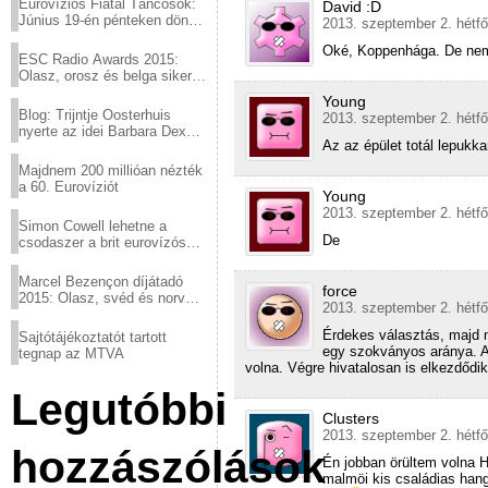
Eurovíziós Fiatal Táncosok:
David :D
Június 19-én pénteken döntő
2013. szeptember 2. hétfő
a sör fővárosából!
Oké, Koppenhága. De nem 
ESC Radio Awards 2015:
Olasz, orosz és belga siker,
a svédek kimaradtak
Young
Blog: Trijntje Oosterhuis
2013. szeptember 2. hétfő
nyerte az idei Barbara Dex
Az az épület totál lepukk
díjat
Majdnem 200 millióan nézték
a 60. Eurovíziót
Young
2013. szeptember 2. hétfő
Simon Cowell lehetne a
De
csodaszer a brit eurovízós
kudarcok ellen
Marcel Bezençon díjátadó
force
2015: Olasz, svéd és norvég
2013. szeptember 2. hétfő
győzelem
Érdekes választás, majd m
Sajtótájékoztatót tartott
egy szokványos aránya. A 
tegnap az MTVA
volna. Végre hivatalosan is elkezdőd
Legutóbbi
Clusters
2013. szeptember 2. hétfő
hozzászólások
Én jobban örültem volna 
malmöi kis családias han