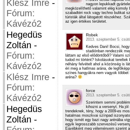
Klész Imre
-
nagyon lepukkadt gyártele
megközelíthető valamint elég komoly be
Fórum:
szabadtéri rock vagy techno bulikat s
túristák által látogatott rèszekhez. S
Kávézó2
az igen értékes területet.
Hegedüs
Robek
2013. szeptember 5. csütö
Zoltán
-
Kedves Dani! Bocsi, hogy 
stadiónban rendezzék meg
Fórum:
láttam az első elődöntőből? Valami s
tudod mi történt? Iskolásokat terelte
Kávézó2
néhány felvételt ahol a közönség is l
éri meg a hatlmas arána, de legfőképp
színes hangyákra nem vagyok többet 
Klész Imre
-
aréna?
Fórum:
force
2013. szeptember 5. csütö
Kávézó2
Szerintem semmi probléma
Hegedüs
kihozni a versenyt. Ha jó
trendeknek, tény, hogy a 2009-es mosz
hatalmas moszkvai színpad iszonyato
Zoltán
-
hogy ismét egy bazi nagy arénába vigy
egyik legrosszabb szervezésű verseny
Fórum:
Egyébként meg véleményem szerint az