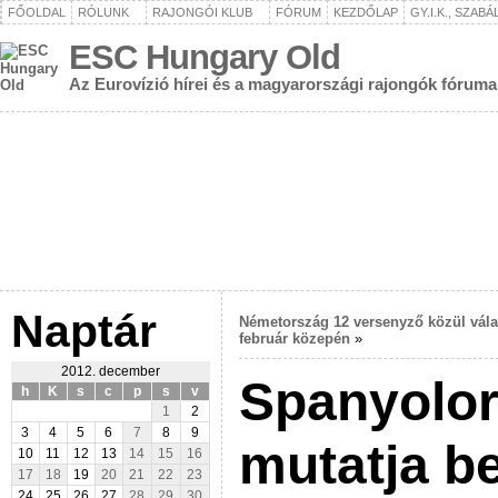
FŐOLDAL
RÓLUNK
RAJONGÓI KLUB
FÓRUM
KEZDŐLAP
GY.I.K., SZAB
ESC Hungary Old
Az Eurovízió hírei és a magyarországi rajongók fóruma
Naptár
Németország 12 versenyző közül vála
február közepén
»
2012. december
Spanyolor
h
K
s
c
p
s
v
1
2
3
4
5
6
7
8
9
mutatja b
10
11
12
13
14
15
16
17
18
19
20
21
22
23
24
25
26
27
28
29
30