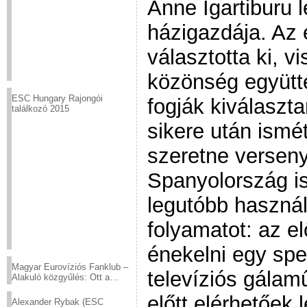
Anne Igartiburu 
házigazdája. Az 
választotta ki, vi
közönség együtt
ESC Hungary Rajongói
fogják kiválaszt
találkozó 2015
sikere után ismét
szeretne verseny
Spanyolország is
legutóbb használ
folyamatot: az el
énekelni egy spec
Magyar Eurovíziós Fanklub –
televíziós gálam
Alakuló közgyűlés: Ott a
helyed!
előtt elérhetőek
Alexander Rybak (ESC