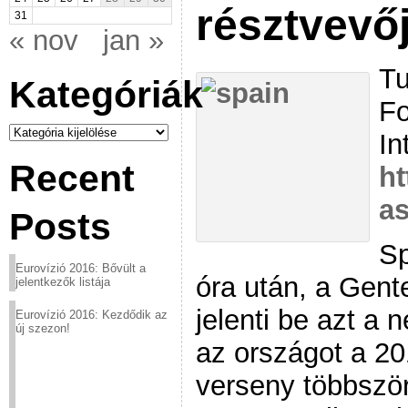
résztvevőj
31
« nov
jan »
Tu
Kategóriák
Fo
Kategóriák
In
Recent
ht
as
Posts
Sp
Eurovízió 2016: Bővült a
óra után, a Gen
jelentkezők listája
jelenti be azt a n
Eurovízió 2016: Kezdődik az
új szezon!
az országot a 20
verseny többszö