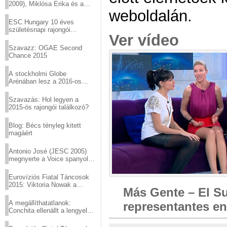
2009), Miklósa Erika és a
weboldalán.
Virtuózok tehetségkutató
sztárjai a Margitszigeten
ESC Hungary 10 éves
születésnapi rajongói
Ver vídeo
találkozó
Szavazz: OGAE Second
Chance 2015
A stockholmi Globe
Arénában lesz a 2016-os
Eurovízió
Szavazás: Hol legyen a
2015-ös rajongói találkozó?
Blog: Bécs tényleg kitett
magáért
Antonio José (JESC 2005)
megnyerte a Voice spanyol
verzióját
Eurovíziós Fiatal Táncosok
2015: Viktoria Nowak a
Más Gente – El S
győztes Lengyelországból
A megállíthatatlanok:
representantes en
Conchita ellenállt a lengyel
konzervatív nyomásnak