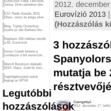
Eurovíziós Fiatal Táncosok:
2012. december 
Június 19-én pénteken döntő
a sör fővárosából!
Eurovízió 2013
ESC Radio Awards 2015:
Olasz, orosz és belga siker,
a svédek kimaradtak
(Hozzászólás k
Blog: Trijntje Oosterhuis
nyerte az idei Barbara Dex
díjat
Majdnem 200 millióan nézték
3 hozzászó
a 60. Eurovíziót
Simon Cowell lehetne a
Spanyolors
csodaszer a brit eurovízós
kudarcok ellen
Marcel Bezençon díjátadó
2015: Olasz, svéd és norvég
mutatja be
győzelem
Sajtótájékoztatót tartott
tegnap az MTVA
résztvevőjé
Legutóbbi
Csengettyű
hozzászólások
2012. december 17. hétfő 