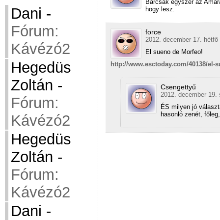
Bárcsak egyszer az Amara
Dani
-
hogy lesz.
Fórum:
force
2012. december 17. hétfő 
Kávézó2
El sueno de Morfeo!
Hegedüs
http://www.esctoday.com/40138/el-s
Zoltán
-
Csengettyű
2012. december 19. 
Fórum:
ÉS milyen jó választ
hasonló zenét, főleg
Kávézó2
Hegedüs
Zoltán
-
Fórum:
Kávézó2
Dani
-