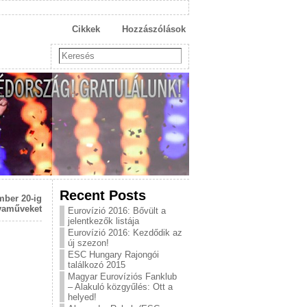
Cikkek
Hozzászólások
Recent Posts
mber 20-ig
lyaműveket
Eurovízió 2016: Bővült a
jelentkezők listája
Eurovízió 2016: Kezdődik az
új szezon!
ESC Hungary Rajongói
találkozó 2015
Magyar Eurovíziós Fanklub
– Alakuló közgyűlés: Ott a
helyed!