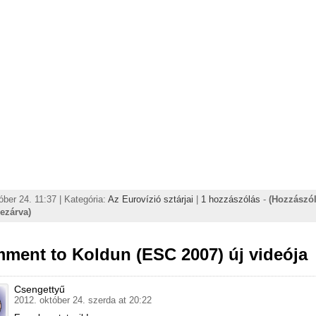
óber 24. 11:37 | Kategória:
Az Eurovízió sztárjai
|
1 hozzászólás
-
(Hozzászó
lezárva)
ment to Koldun (ESC 2007) új videója
Csengettyű
2012. október 24. szerda at 20:22