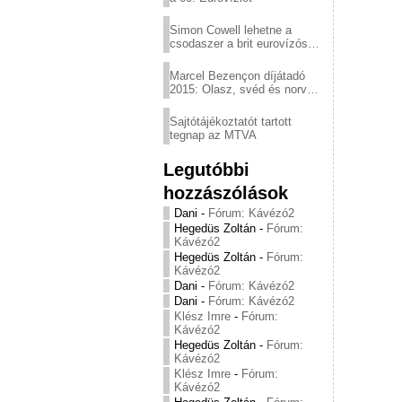
Simon Cowell lehetne a
csodaszer a brit eurovízós
kudarcok ellen
Marcel Bezençon díjátadó
2015: Olasz, svéd és norvég
győzelem
Sajtótájékoztatót tartott
tegnap az MTVA
Legutóbbi
hozzászólások
Dani
-
Fórum: Kávézó2
Hegedüs Zoltán
-
Fórum:
Kávézó2
Hegedüs Zoltán
-
Fórum:
Kávézó2
Dani
-
Fórum: Kávézó2
Dani
-
Fórum: Kávézó2
Klész Imre
-
Fórum:
Kávézó2
Hegedüs Zoltán
-
Fórum:
Kávézó2
Klész Imre
-
Fórum:
Kávézó2