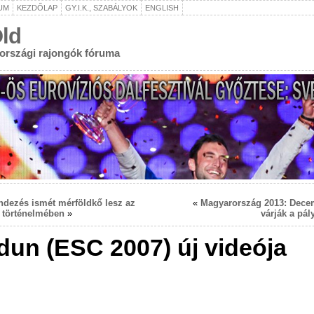
UM
KEZDŐLAP
GY.I.K., SZABÁLYOK
ENGLISH
ld
rországi rajongók fóruma
ndezés ismét mérföldkő lesz az
«
Magyarország 2013: Dece
 történelmében
»
várják a pá
dun (ESC 2007) új videója