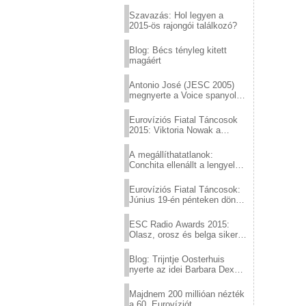
Eurovízió
Szavazás: Hol legyen a
2015-ös rajongói találkozó?
Blog: Bécs tényleg kitett
magáért
Antonio José (JESC 2005)
megnyerte a Voice spanyol
verzióját
Eurovíziós Fiatal Táncosok
2015: Viktoria Nowak a
győztes Lengyelországból
A megállíthatatlanok:
Conchita ellenállt a lengyel
konzervatív nyomásnak
Eurovíziós Fiatal Táncosok:
Június 19-én pénteken döntő
a sör fővárosából!
ESC Radio Awards 2015:
Olasz, orosz és belga siker,
a svédek kimaradtak
Blog: Trijntje Oosterhuis
nyerte az idei Barbara Dex
díjat
Majdnem 200 millióan nézték
a 60. Eurovíziót