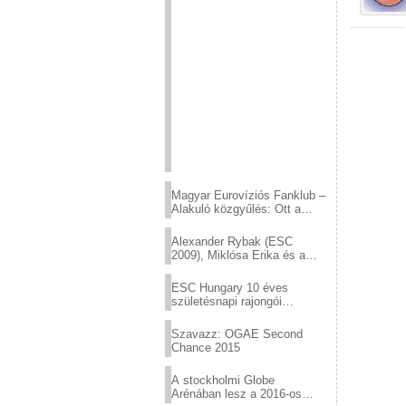
Magyar Eurovíziós Fanklub –
Alakuló közgyűlés: Ott a
helyed!
Alexander Rybak (ESC
2009), Miklósa Erika és a
Virtuózok tehetségkutató
sztárjai a Margitszigeten
ESC Hungary 10 éves
születésnapi rajongói
találkozó
Szavazz: OGAE Second
Chance 2015
A stockholmi Globe
Arénában lesz a 2016-os