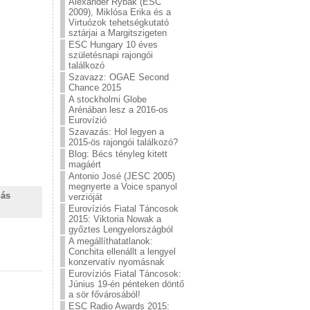
Alexander Rybak (ESC
2009), Miklósa Erika és a
Virtuózok tehetségkutató
sztárjai a Margitszigeten
ESC Hungary 10 éves
születésnapi rajongói
találkozó
Szavazz: OGAE Second
Chance 2015
A stockholmi Globe
Arénában lesz a 2016-os
Eurovízió
Szavazás: Hol legyen a
2015-ös rajongói találkozó?
Blog: Bécs tényleg kitett
magáért
Antonio José (JESC 2005)
megnyerte a Voice spanyol
lás
verzióját
Eurovíziós Fiatal Táncosok
2015: Viktoria Nowak a
győztes Lengyelországból
A megállíthatatlanok:
Conchita ellenállt a lengyel
konzervatív nyomásnak
Eurovíziós Fiatal Táncosok:
Június 19-én pénteken döntő
a sör fővárosából!
ESC Radio Awards 2015: