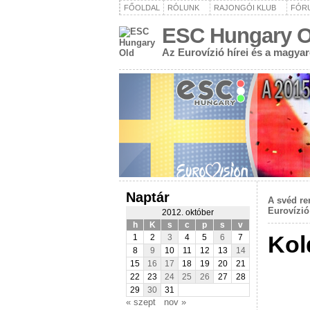
FŐOLDAL
RÓLUNK
RAJONGÓI KLUB
FÓR
ESC Hungary O
Az Eurovízió hírei és a magya
Naptár
A svéd re
Eurovízió
2012. október
h
K
s
c
p
s
v
Kol
1
2
3
4
5
6
7
8
9
10
11
12
13
14
15
16
17
18
19
20
21
22
23
24
25
26
27
28
29
30
31
« szept
nov »