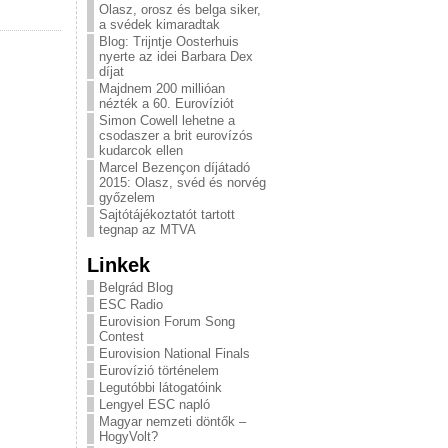
Olasz, orosz és belga siker,
a svédek kimaradtak
Blog: Trijntje Oosterhuis
nyerte az idei Barbara Dex
díjat
Majdnem 200 millióan
nézték a 60. Eurovíziót
Simon Cowell lehetne a
csodaszer a brit eurovízós
kudarcok ellen
Marcel Bezençon díjátadó
2015: Olasz, svéd és norvég
győzelem
Sajtótájékoztatót tartott
tegnap az MTVA
Linkek
Belgrád Blog
ESC Radio
Eurovision Forum Song
Contest
Eurovision National Finals
Eurovízió történelem
Legutóbbi látogatóink
Lengyel ESC napló
Magyar nemzeti döntők –
HogyVolt?