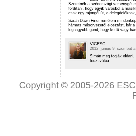
Szeretnék a svédországi versenygésen 
fordítani, hogy egyik városból a mási
csak egy rajongói út, a delegációkna
Sarah Dawn Finer remélem mindenképp
hármas műsorvezetői elosztást, bár a 
legnagyobb gond, hogy kettő vagy há
VICESC
2012. június 9. szombat a
Simán meg fogják oldani,
fesztiválba
Copyright © 2005-2026
ESC