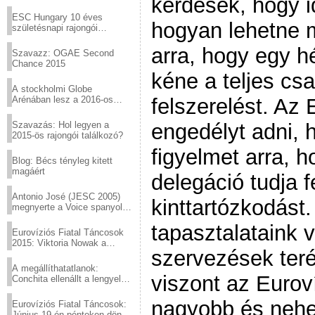
kérdések, hogy i
Virtuózok tehetségkutató
sztárjai a Margitszigeten
ESC Hungary 10 éves
hogyan lehetne m
születésnapi rajongói
találkozó
arra, hogy egy hé
Szavazz: OGAE Second
Chance 2015
kéne a teljes cs
A stockholmi Globe
Arénában lesz a 2016-os
felszerelést. Az
Eurovízió
Szavazás: Hol legyen a
engedélyt adni, h
2015-ös rajongói találkozó?
figyelmet arra,
Blog: Bécs tényleg kitett
magáért
delegáció tudja 
Antonio José (JESC 2005)
kinttartózkodást
megnyerte a Voice spanyol
verzióját
tapasztalataink v
Eurovíziós Fiatal Táncosok
2015: Viktoria Nowak a
szervezések teré
győztes Lengyelországból
A megállíthatatlanok:
viszont az Euroví
Conchita ellenállt a lengyel
konzervatív nyomásnak
nagyobb és nehe
Eurovíziós Fiatal Táncosok:
Június 19-én pénteken döntő