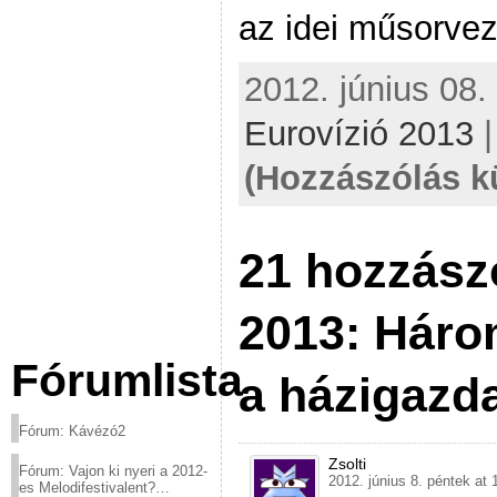
az idei műsorve
2012. június 08.
Eurovízió 2013
(Hozzászólás k
21 hozzász
2013: Háro
Fórumlista
a házigazd
Fórum: Kávézó2
Zsolti
Fórum: Vajon ki nyeri a 2012-
2012. június 8. péntek at 
es Melodifestivalent?