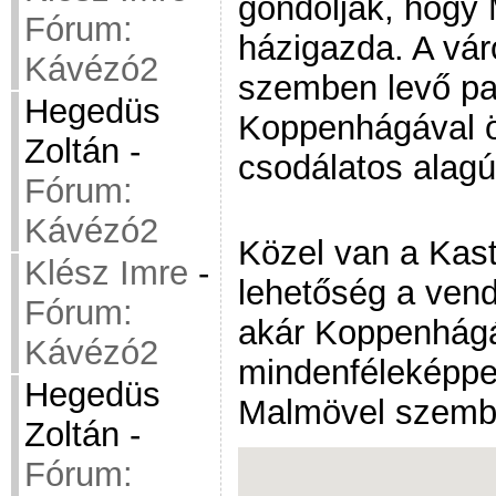
gondolják, hogy
Fórum:
házigazda. A vár
Kávézó2
szemben levő par
Hegedüs
Koppenhágával ö
Zoltán
-
csodálatos alagút
Fórum:
Kávézó2
Közel van a Kast
Klész Imre
-
lehetőség a ven
Fórum:
akár Koppenhágá
Kávézó2
mindenféleképpe
Hegedüs
Malmövel szemb
Zoltán
-
Fórum: