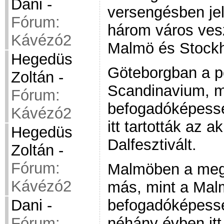
Dani
-
versengésben jel
Fórum:
három város vesz
Kávézó2
Malmö és Stockh
Hegedüs
Göteborgban a po
Zoltán
-
Scandinavium, m
Fórum:
befogadóképessé
Kávézó2
itt tartották az a
Hegedüs
Dalfesztivált.
Zoltán
-
Fórum:
Malmöben a megj
Kávézó2
más, mint a Mal
befogadóképessé
Dani
-
néhány évben itt 
Fórum: