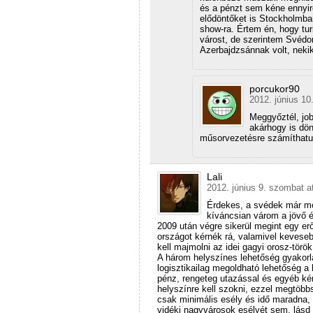
és a pénzt sem kéne ennyir
elődöntőket is Stockholmban
show-ra. Értem én, hogy tur
várost, de szerintem Svédor
Azerbajdzsánnak volt, nekik
porcukor90
2012. június 10
Meggyőztél, jo
akárhogy is dön
műsorvezetésre számíthatu
Lali
2012. június 9. szombat a
Érdekes, a svédek már mo
kíváncsian várom a jövő 
2009 után végre sikerül megint egy 
országot kérnék rá, valamivel keveseb
kell majmolni az idei gagyi orosz-török
A három helyszínes lehetőség gyakorla
logisztikailag megoldható lehetőség a
pénz, rengeteg utazással és egyéb ké
helyszínre kell szokni, ezzel megtöbb
csak minimális esély és idő maradna, 
vidéki nagyvárosok esélyét sem, lás