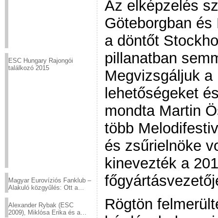
Az elképzelés sze
Göteborgban és 
a döntőt Stockho
pillanatban semm
ESC Hungary Rajongói
találkozó 2015
Megvizsgáljuk a
lehetőségeket é
mondta Martin Ös
több Melodifesti
és zsűrielnöke vo
kinevezték a 201
főgyártásvezetőj
Magyar Eurovíziós Fanklub –
Alakuló közgyűlés: Ott a
helyed!
Rögtön felmerült
Alexander Rybak (ESC
2009), Miklósa Erika és a