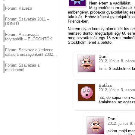
(2012.03.10. 12:00-ig)
Nem értem a vacillálást.
Meglehetősen irreálisnak 
Fórum: Kávézó
emberigény, próbákra gyakorlatilag es
tákolnák. Ehhez képest gyerekjátéknak 
Fórum: Szavazás 2011 –
Friends-ben.
DÖNTŐ
Nekem olyan komolytalan a két kis aré
nemzeti döntő, megtartják egy 60 ezres
Fórum: A szavazás
meg bezsúfolnák egy 15 ezres malmőib
folytatódik – ELŐDÖNTŐK
Stockholm lehet a befutó.
Fórum: Szavazz a kedvenc
dalaidra országonként 2002
Dani
és 2011 között!
2012. június 8. pént
Fórum: Szavazás a
Én is Stockholmot l
mindenem!
Balázs
2012. június 9. szom
hát, de sajna nem va
átalakítani az egésze
Dani
2012. június 9.
akkor majd megk