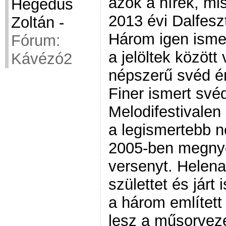
azok a hírek, mi
Hegedüs
2013 évi Dalfesz
Zoltán
-
Három igen ismer
Fórum:
a jelöltek közöt
Kávézó2
népszerű svéd 
Finer ismert své
Melodifestivalen
a legismertebb n
2005-ben megny
versenyt. Helen
születtet és járt
a három említett
lesz a műsorveze