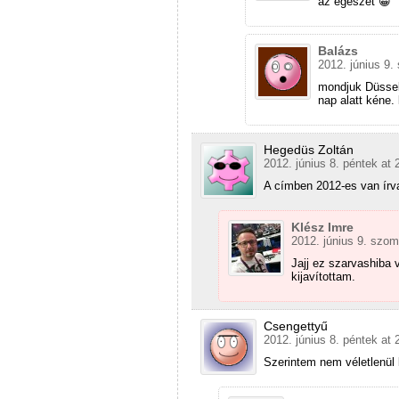
az egészet 😀
Balázs
2012. június 9.
mondjuk Düsseld
nap alatt kéne. 
Hegedüs Zoltán
2012. június 8. péntek at 
A címben 2012-es van írva
Klész Imre
2012. június 9. szom
Jajj ez szarvashiba v
kijavítottam.
Csengettyű
2012. június 8. péntek at 
Szerintem nem véletlenül 