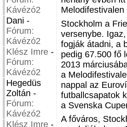
Melodifestivalen
Kávézó2
Dani
-
Stockholm a Frie
Fórum:
versenybe. Igaz
Kávézó2
fogják átadni, 
Klész Imre
-
pedig 67.500 fő l
Fórum:
2013 márciusában
Kávézó2
a Melodifestivale
Hegedüs
nappal az Euroví
Zoltán
-
futballcsapatok 
Fórum:
a Svenska Cupen
Kávézó2
A főváros, Stock
Klész Imre
-