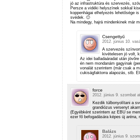
jó az infrastruktúra és szervezés, s
Persze a vidéki helyszínek sokkal k
koppenhágai elhelyezés lehetősége is 
svédek. 🙂
Na mindegy, hajrá mindenkinek már mo
Csengettyű
2012. június 10. vas
A szervezés színvon
kivételesen jó volt, 
Az idei balladaáradat után jövőr
én nem mondanám gagyinak (pers
vonalát szerintem (már csak a má
cukiságfaktorra alapozás, stb. El
force
2012. június 9. szombat a
Kezdik túlbonyolítani a s
grandiózus versenyt akarn
(Egyébként szerintem az EBU se men
ezer fő befogadására képes új aréna,
Balázs
2012. június 9. szom