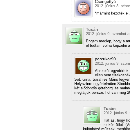
Csengettyű
2012. június 8. pént
*mármint kezdték el,
Tusán
2012. június 9. szombat a
Engem meglep, hogy a műs
el tudtam volna képzelni 
porcukor90
2012. június 9. szom
Abszolút egyetértek,
ellen sem tiltakozné
Sőt, Gina, Sarah és Måns legye
Helyszínre egyértelműen Stockho
két elődöntős göteborgi és malmö
meglátjuk persze, hol van még 
Tusán
2012. június 9.
Hát az, hogy kö
rizikós ötlet. 
különböző műszaki meghibás