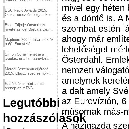
a sör fővárosából!
mivel egy héten 
ESC Radio Awards 2015:
Olasz, orosz és belga siker,
és a döntő is. A 
a svédek kimaradtak
Blog: Trijntje Oosterhuis
szombat estén lá
nyerte az idei Barbara Dex
díjat
ahogy már említe
Majdnem 200 millióan nézték
a 60. Eurovíziót
lehetőséget mér
Simon Cowell lehetne a
Österdahl. Emlék
csodaszer a brit eurovízós
kudarcok ellen
nemzeti válogató
Marcel Bezençon díjátadó
2015: Olasz, svéd és norvég
győzelem
amelynek keretén
Sajtótájékoztatót tartott
tegnap az MTVA
a dalt amely Své
Legutóbbi
az Eurovízión, 6
műsornak más-má
hozzászólások
A házigazda szere