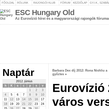
FŐOLDAL
RÓLUNK
RAJONGÓI KLUB
FÓRUM
KEZDŐLAP
GY.I.K., SZAB
ESC Hungary Old
Az Eurovízió hírei és a magyarországi rajongók fóruma
Naptár
Barbara Dex díj 2012: Rona Nishliu a
győztes
»
2012. június
Eurovízió
h
K
s
c
p
s
v
1
2
3
4
5
6
7
8
9
10
város ver
11
12
13
14
15
16
17
18
19
20
21
22
23
24
25
26
27
28
29
30