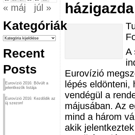
házigazda
« máj
júl »
Kategóriák
Tu
Fo
Kategóriák
A 
Recent
in
Posts
Eurovízió megsz
lépés eldönteni,
Eurovízió 2016: Bővült a
jelentkezők listája
vendégül a rend
Eurovízió 2016: Kezdődik az
májusában. Az e
új szezon!
mind a három vá
akik jelentkezte