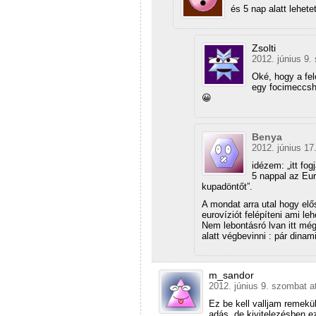
és 5 nap alatt lehetet
Zsolti
2012. június 9.
Oké, hogy a fel
egy focimeccsh
😀
Benya
2012. június 17
idézem: „itt fo
5 nappal az Eur
kupadöntőt”.
A mondat arra utal hogy elős
eurovíziót felépíteni ami le
Nem lebontásró lvan itt még
alatt végbevinni : pár dinam
m_sandor
2012. június 9. szombat a
Ez be kell valljam remekü
adás, de kivitelezésben 