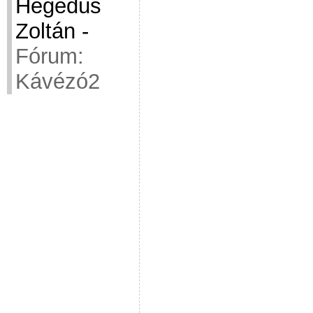
Hegedüs
Zoltán
-
Fórum:
Kávézó2