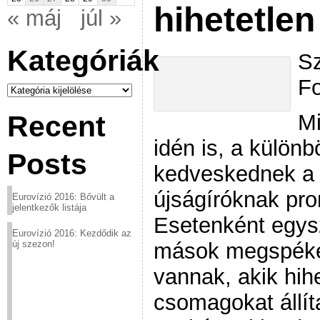
hihetetlen
« máj
júl »
Kategóriák
Sz
Fo
Kategóriák
Mi
Recent
idén is, a külön
Posts
kedveskednek a 
újságíróknak pr
Eurovízió 2016: Bővült a
jelentkezők listája
Esetenként egys
Eurovízió 2016: Kezdődik az
mások megspékel
új szezon!
vannak, akik hih
csomagokat állít