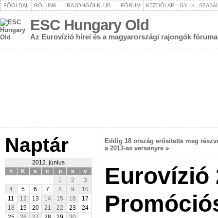
FŐOLDAL
RÓLUNK
RAJONGÓI KLUB
FÓRUM
KEZDŐLAP
GY.I.K., SZAB
ESC Hungary Old
Az Eurovízió hírei és a magyarországi rajongók fóruma
Naptár
Eddig 18 ország erősítette meg részvé
a 2013-as versenyre
»
2012. június
Eurovízió
h
K
s
c
p
s
v
1
2
3
4
5
6
7
8
9
10
Promóció
11
12
13
14
15
16
17
18
19
20
21
22
23
24
25
26
27
28
29
30