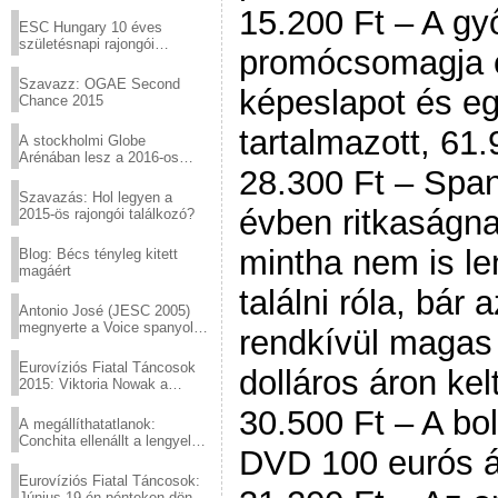
Virtuózok tehetségkutató
15.200 Ft – A gy
sztárjai a Margitszigeten
ESC Hungary 10 éves
születésnapi rajongói
promócsomagja 
találkozó
Szavazz: OGAE Second
képeslapot és e
Chance 2015
tartalmazott, 61.9
A stockholmi Globe
Arénában lesz a 2016-os
28.300 Ft – Spa
Eurovízió
Szavazás: Hol legyen a
évben ritkaságn
2015-ös rajongói találkozó?
mintha nem is le
Blog: Bécs tényleg kitett
magáért
találni róla, bár
Antonio José (JESC 2005)
megnyerte a Voice spanyol
rendkívül magas 
verzióját
Eurovíziós Fiatal Táncosok
dolláros áron kel
2015: Viktoria Nowak a
győztes Lengyelországból
30.500 Ft – A bol
A megállíthatatlanok:
Conchita ellenállt a lengyel
DVD 100 eurós ár
konzervatív nyomásnak
Eurovíziós Fiatal Táncosok:
Június 19-én pénteken döntő