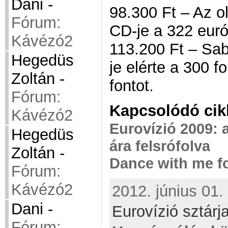
Dani
-
98.300 Ft – Az ol
Fórum:
CD-je a 322 eurót
Kávézó2
113.200 Ft – Sa
Hegedüs
je elérte a 300 f
Zoltán
-
fontot.
Fórum:
Kapcsolódó cik
Kávézó2
Eurovízió 2009:
Hegedüs
ára felsrófolva
Zoltán
-
Dance with me f
Fórum:
Kávézó2
2012. június 01.
Dani
-
Eurovízió sztárj
Fórum: