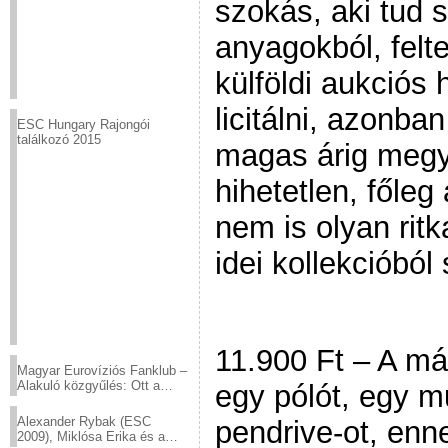
szokás, aki tud 
anyagokból, felt
külföldi aukciós 
licitálni, azonb
ESC Hungary Rajongói
találkozó 2015
magas árig megy
hihetetlen, főleg
nem is olyan rit
idei kollekcióbó
11.900 Ft – A mál
Magyar Eurovíziós Fanklub –
Alakuló közgyűlés: Ott a
egy pólót, egy m
helyed!
Alexander Rybak (ESC
pendrive-ot, enn
2009), Miklósa Erika és a