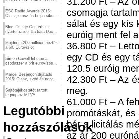
31.200 Ft – Az 
a sör fővárosából!
csomagja tartalm
ESC Radio Awards 2015:
Olasz, orosz és belga siker,
a svédek kimaradtak
sálat és egy kis
Blog: Trijntje Oosterhuis
nyerte az idei Barbara Dex
euróig ment fel a 
díjat
Majdnem 200 millióan nézték
36.800 Ft – Let
a 60. Eurovíziót
egy CD és egy tá
Simon Cowell lehetne a
csodaszer a brit eurovízós
120.5 euróig ment
kudarcok ellen
Marcel Bezençon díjátadó
42.300 Ft – Az é
2015: Olasz, svéd és norvég
győzelem
meg.
Sajtótájékoztatót tartott
tegnap az MTVA
61.000 Ft – A f
Legutóbbi
promótáskát, és 
bár a licitálás m
hozzászólások
az ár 200 eurónál