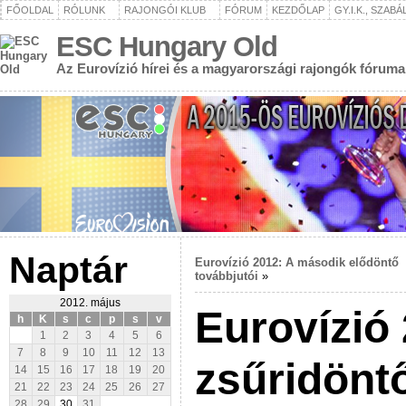
FŐOLDAL
RÓLUNK
RAJONGÓI KLUB
FÓRUM
KEZDŐLAP
GY.I.K., SZAB
ESC Hungary Old
Az Eurovízió hírei és a magyarországi rajongók fóruma
Naptár
Eurovízió 2012: A második elődöntő
továbbjutói
»
2012. május
Eurovízió 
h
K
s
c
p
s
v
1
2
3
4
5
6
7
8
9
10
11
12
13
zsűridöntő
14
15
16
17
18
19
20
21
22
23
24
25
26
27
28
29
30
31