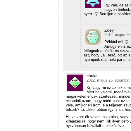
Így van, de az 
nagyon örülnék
nyert. 🙂 Boruljon a papírf
Zoey
2012. május 26
Például mi! 😉
Amúgy én is e
felfognák a nézők és szavaz
azt, hogy „jáj, tesó, ott a
nyomjunk már neki pár sms
tinuka
2012. május 26. szombat 
Ki, vagy mi ez az oikoti
Mert ha valami „magánvéle
magánvélemények szerteszét, mindenfé
elcsodálkozom, hogy miért pont az te
vele, amikor én írom le a teljesen s
tetszik? És akkor ebben így nincs hib
Ha viszont ők valami hivatalos, vagy
kifejezés rá, hogy nem illik ilyen befo
nyilvánosan felvállalt mellőzésével.