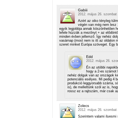
Gabiii
2012. május 26. szombat 
Azért az oiko tényleg túlm
végén van még nem lesz 1
egyik legjobbja annak köszönhetően 
lefele húzzák a mezőnyt + az elődöntő
minden évben jellemző. Így nehéz dol
vasárnap (most nem is itt az oldalon
szeret minket Európa szöveget. Egy b
Edd
2012. május 26. szo
Én az utóbbi napokb
hogy a 2-es számot h
nehéz dolguk van az országok képv
potenciális esélyes. Mi pedig 4 b
produkció leggyorsabb száma, ső
is), de mellettünk szól az is, h
rossz ez a rajtszám, már csak a
Zolecs
2012. május 26. szombat 
Szerintem valami ilyesmi 