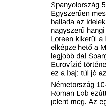
Spanyolország 5-
Egyszerűen mesé
ballada az ideie
nagyszerű hangi 
Loreen kikerül a
elképzelhető a M
legjobb dal Span
Eurovízió történ
ez a baj: túl jó a
Németország 10-
Roman Lob ezútt
jelent meg. Az e