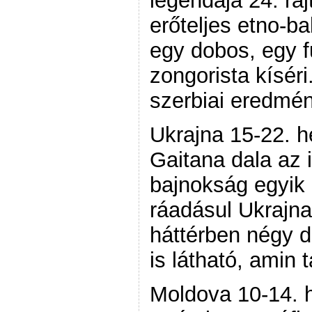
legendája 24. ra
erőteljes etno-b
egy dobos, egy f
zongorista kísér
szerbiai eredmén
Ukrajna 15-22. h
Gaitana dala az 
bajnokság egyik
ráadásul Ukrajna
háttérben négy d
is látható, amin 
Moldova 10-14. 