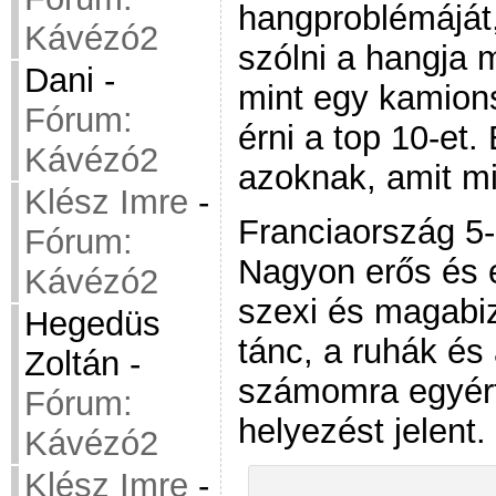
hangproblémáját,
Kávézó2
szólni a hangja 
Dani
-
mint egy kamions
Fórum:
érni a top 10-et.
Kávézó2
azoknak, amit mi
Klész Imre
-
Franciaország 5-
Fórum:
Nagyon erős és e
Kávézó2
szexi és magabiz
Hegedüs
tánc, a ruhák és
Zoltán
-
számomra egyért
Fórum:
helyezést jelent.
Kávézó2
Klész Imre
-