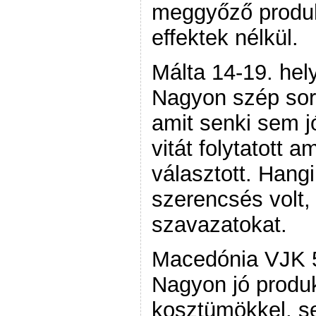
meggyőző produkc
effektek nélkül.
Málta 14-19. hel
Nagyon szép sor
amit senki sem j
vitát folytatott a
választott. Hangi
szerencsés volt,
szavazatokat.
Macedónia VJK 5
Nagyon jó produk
kosztümökkel, sem