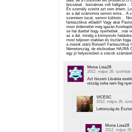
dala, de a csütörtöki élő produkció:O
bocsánat…borzalmas volt hallgatni…:S
Én személy szerint azt sem értem, Lor
ez a dal számomra semmi extra… A ve
szerintem tucat, semmi különös… Nin
fantasztikus előadó!! Vagy akár Past
most érdemelné meg igazán Azerbajdzs
se hal duettel hogy nyerhettek…már n
az a dal, mindig a könnyezés határára 
most teljesen stabilan és tisztán fogj
a mieink után) Roman!! Fantasztikus h
Németország, de elsősorban HAJRÁ C
egy jó helyezésben a srácok számára!!
Mona Lisa28
2012. május 26. szombat 
Azt hiszem Litvánia eseté
ország soha nem fog nyer
VICESC
2012. május 26. szo
Lettország és Észto
Mona Lisa28
2012. május 26