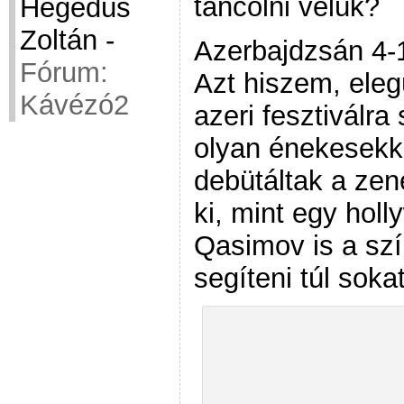
táncolni velük?
Hegedüs
Zoltán
-
Azerbajdzsán 4-1
Fórum:
Azt hiszem, ele
Kávézó2
azeri fesztiválra
olyan énekesekk
debütáltak a ze
ki, mint egy holl
Qasimov is a sz
segíteni túl sokat