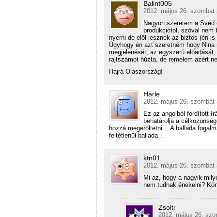
Balint005
2012. május 26. szombat 
Nagyon szeretem a Svéd d
produkciótol, szóval nem 
nyerni de elől lesznek az biztos (én i
Úgyhogy én azt szeretném hogy Nina n
megjelenését, az egyszerű előadását,
rajtszámot húzta, de remélem azért n
Hajrá Olaszország!
Harle
2012. május 26. szombat 
Ez az angolból fordított í
behatárolja a célközönség
hozzá megerőltetni… A ballada fogalmá
feltétlenül ballada…
ktn01
2012. május 26. szombat 
Mi az, hogy a nagyik mily
nem tudnak énekelni? Kö
Zsolti
2012. május 26. szo