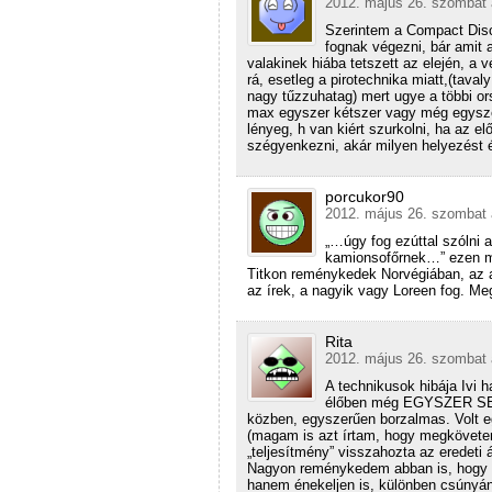
2012. május 26. szombat 
Szerintem a Compact Disc
fognak végezni, bár amit a
valakinek hiába tetszett az elején, a
rá, esetleg a pirotechnika miatt,(taval
nagy tűzzuhatag) mert ugye a többi or
max egyszer kétszer vagy még egysze
lényeg, h van kiért szurkolni, ha az e
szégyenkezni, akár milyen helyezést é
porcukor90
2012. május 26. szombat 
„…úgy fog ezúttal szólni 
kamionsofőrnek…” ezen mo
Titkon reménykedek Norvégiában, az a
az írek, a nagyik vagy Loreen fog. Me
Rita
2012. május 26. szombat 
A technikusok hibája Ivi
élőben még EGYSZER SEM 
közben, egyszerűen borzalmas. Volt e
(magam is azt írtam, hogy megkövetem
„teljesítmény” visszahozta az eredeti 
Nagyon reménykedem abban is, hogy v
hanem énekeljen is, különben csúnyán