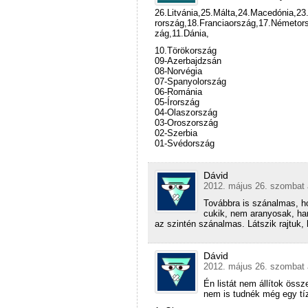
26.Litvánia,25.Málta,24.Macedónia,2
rország,18.Franciaország,17.Németors
zág,11.Dánia,
10.Törökország
09-Azerbajdzsán
08-Norvégia
07-Spanyolország
06-Románia
05-Írország
04-Olaszország
03-Oroszország
02-Szerbia
01-Svédország
Dávid
2012. május 26. szombat 
Továbbra is szánalmas, h
cukik, nem aranyosak, h
az szintén szánalmas. Látszik rajtuk
Dávid
2012. május 26. szombat 
Én listát nem állítok öss
nem is tudnék még egy tíz