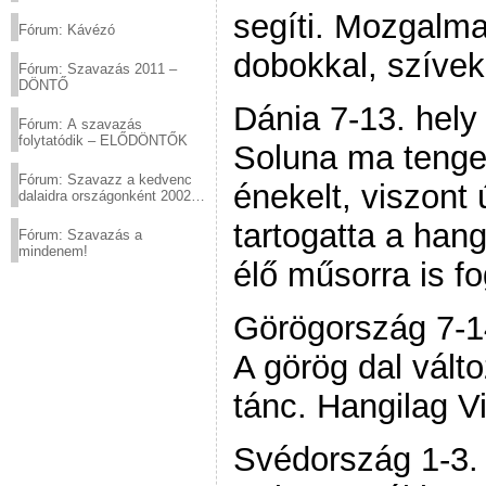
(2012.03.10. 12:00-ig)
segíti. Mozgalmas
Fórum: Kávézó
dobokkal, szívek
Fórum: Szavazás 2011 –
DÖNTŐ
Dánia 7-13. hely
Fórum: A szavazás
folytatódik – ELŐDÖNTŐK
Soluna ma tenge
Fórum: Szavazz a kedvenc
énekelt, viszont 
dalaidra országonként 2002
és 2011 között!
tartogatta a hang
Fórum: Szavazás a
mindenem!
élő műsorra is fo
Görögország 7-1
A görög dal vált
tánc. Hangilag Vi
Svédország 1-3.