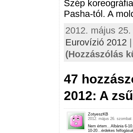
Szép koreográfia
Pasha-tól. A mol
2012. május 25. 
Eurovízió 2012
(Hozzászólás k
47 hozzász
2012: A zsű
ZotyeszKB
2012. május 26. szombat 
Nem értem…Albánia 6-10…a
10-20…érdekes felfogásu