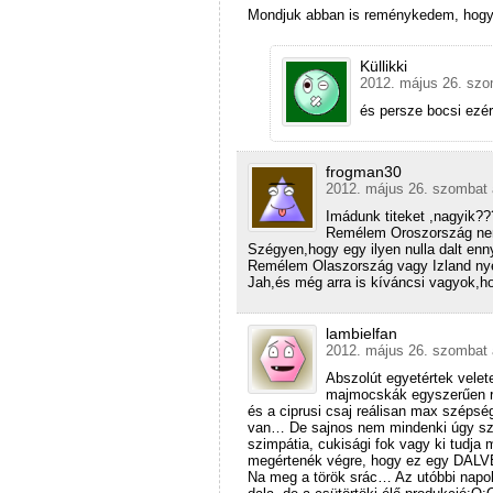
Mondjuk abban is reménykedem, hogy 
Küllikki
2012. május 26. szo
és persze bocsi ezér
frogman30
2012. május 26. szombat 
Imádunk titeket ,nagyik?
Remélem Oroszország n
Szégyen,hogy egy ilyen nulla dalt enny
Remélem Olaszország vagy Izland ny
Jah,és még arra is kíváncsi vagyok,h
lambielfan
2012. május 26. szombat 
Abszolút egyetértek velet
majmocskák egyszerűen r
és a ciprusi csaj reálisan max széps
van… De sajnos nem mindenki úgy sz
szimpátia, cukisági fok vagy ki tudj
megértenék végre, hogy ez egy DAL
Na meg a török srác… Az utóbbi napok