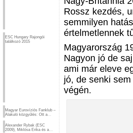
Nagy-Britannia 2
Rossz kezdés, un
semmilyen hatáss
értelmetlennek tű
ESC Hungary Rajongói
találkozó 2015
Magyarország 19
Nagyon jó de saj
ami már eleve eg
jó, de senki sem
végén.
Magyar Eurovíziós Fanklub –
Alakuló közgyűlés: Ott a
helyed!
Alexander Rybak (ESC
2009), Miklósa Erika és a