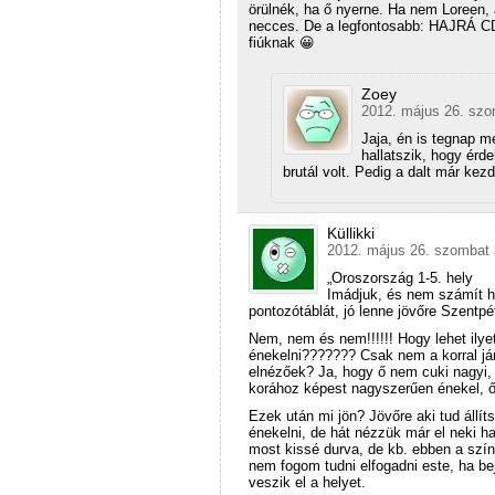
örülnék, ha ő nyerne. Ha nem Loreen,
necces. De a legfontosabb: HAJRÁ CD!
fiúknak 😀
Zoey
2012. május 26. szo
Jaja, én is tegnap m
hallatszik, hogy érd
brutál volt. Pedig a dalt már ke
Küllikki
2012. május 26. szombat 
„Oroszország 1-5. hely
Imádjuk, és nem számít ho
pontozótáblát, jó lenne jövőre Szentpét
Nem, nem és nem!!!!!! Hogy lehet ilye
énekelni??????? Csak nem a korral jár 
elnézőek? Ja, hogy ő nem cuki nagyi,
korához képest nagyszerűen énekel, ő
Ezek után mi jön? Jövőre aki tud állít
énekelni, de hát nézzük már el neki 
most kissé durva, de kb. ebben a szín
nem fogom tudni elfogadni este, ha be
veszik el a helyet.