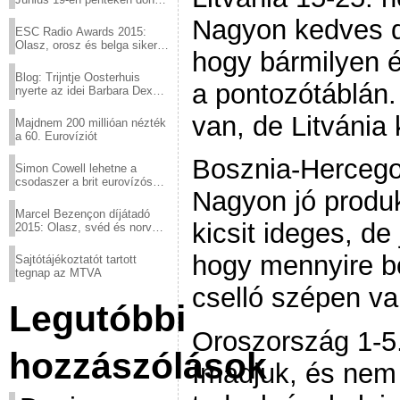
a sör fővárosából!
Nagyon kedves da
ESC Radio Awards 2015:
Olasz, orosz és belga siker,
hogy bármilyen é
a svédek kimaradtak
Blog: Trijntje Oosterhuis
a pontozótáblán.
nyerte az idei Barbara Dex
díjat
van, de Litvánia k
Majdnem 200 millióan nézték
a 60. Eurovíziót
Bosznia-Hercego
Simon Cowell lehetne a
csodaszer a brit eurovízós
Nagyon jó produk
kudarcok ellen
Marcel Bezençon díjátadó
kicsit ideges, de
2015: Olasz, svéd és norvég
győzelem
hogy mennyire b
Sajtótájékoztatót tartott
tegnap az MTVA
cselló szépen va
Legutóbbi
Oroszország 1-5.
hozzászólások
Imádjuk, és nem