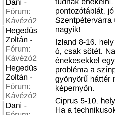
tudnak énekelni. 
Dani
-
pontozótáblát, jó
Fórum:
Szentpétervárra 
Kávézó2
nagyik!
Hegedüs
Zoltán
-
Izland 8-16. hely
Fórum:
ó, csak sötét. Na
Kávézó2
énekesekkel együ
Hegedüs
probléma a színp
Zoltán
-
gyönyörű háttér
Fórum:
képernyőn.
Kávézó2
Ciprus 5-10. hel
Dani
-
Ha a technikuso
Fórum: