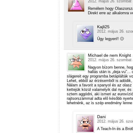
2012. május 26. szombat 
Remélem hogy Olaszorszá
Direkt erre az alkalomra 
Kajli25
2012. május 26. szo
Úgy legyen!! 🙂
Michael de nem Knight
2012. május 26. szombat 
Nagyon bízom benne, hogy
hallás után is „deja vu”…
slágereit egy programba betáplálták v
Lehet, ebből az érzésemből is adódik
Nálam a favorit a spanyol és az olasz
kettejük közül valamelyik dal nyer, é
sztem aggódni, aki ismeri az eurovízió
rajtsorszámmal adta elő később nyert
lehetnénk, az is szép eredmény lenne
Dani
2012. május 26. szo
A Teach-In és a Bro