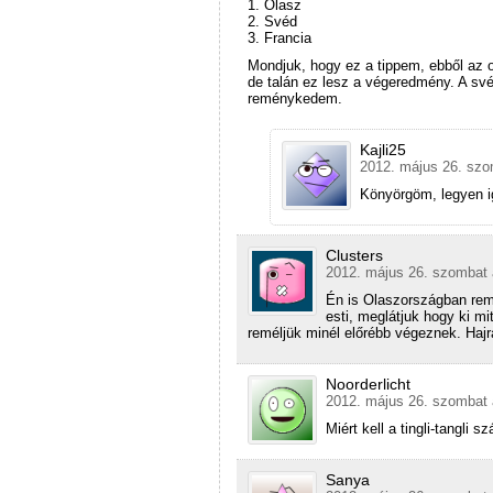
1. Olasz
2. Svéd
3. Francia
Mondjuk, hogy ez a tippem, ebből az o
de talán ez lesz a végeredmény. A sv
reménykedem.
Kajli25
2012. május 26. szo
Könyörgöm, legyen i
Clusters
2012. május 26. szombat 
Én is Olaszországban rem
esti, meglátjuk hogy ki mi
reméljük minél előrébb végeznek. Hajr
Noorderlicht
2012. május 26. szombat 
Miért kell a tingli-tangli
Sanya