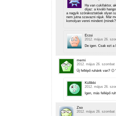
Ha van cukifaktor, 
díjaz: a kiváló hang
a nagyik szórakoztatóak olyan s
nem jutna szavazni rájuk. Már 
komolyan venni mindent (minek?)
Erzsi
2012. május 26. szo
De igen. Csak ezt a
memi
2012. május 26. szombat 
Új fellépő ruhánk van? 🙂
Küllikki
2012. május 26. szo
Igen, más fellépő ru
Zso
2012. május 26. szombat 