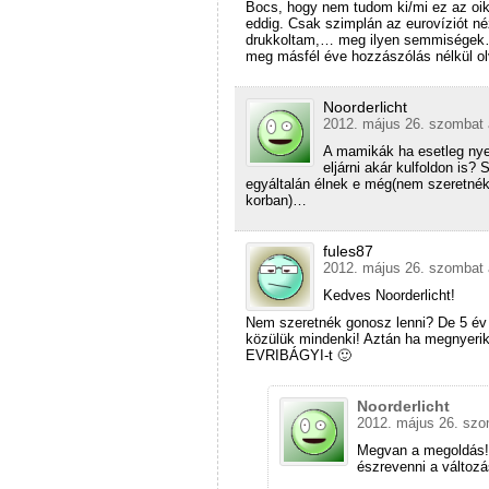
Bocs, hogy nem tudom ki/mi ez az oik
eddig. Csak szimplán az eurovíziót n
drukkoltam,… meg ilyen semmisége
meg másfél éve hozzászólás nélkül o
Noorderlicht
2012. május 26. szombat 
A mamikák ha esetleg nyer
eljárni akár kulfoldon is?
egyáltalán élnek e még(nem szeretnék
korban)…
fules87
2012. május 26. szombat 
Kedves Noorderlicht!
Nem szeretnék gonosz lenni? De 5 év
közülük mindenki! Aztán ha megnyerik
EVRIBÁGYI-t 🙂
Noorderlicht
2012. május 26. szo
Megvan a megoldás! M
észrevenni a változá