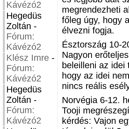
Kávézó2
megrendezheti a
Hegedüs
főleg úgy, hogy a
Zoltán
-
élvezni fogja.
Fórum:
Észtország 10-20
Kávézó2
Nagyon erőteljes
Klész Imre
-
beleilleni az ide
Fórum:
hogy az idei nem
Kávézó2
nincs reális esé
Hegedüs
Zoltán
-
Norvégia 6-12. h
Fórum:
Tooji megrészegí
Kávézó2
kérdés: Vajon eg