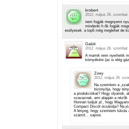
krobert
2012. május 26. szombat 
nem fogják megnyerni nyug
mindenki h ők fogják megn
esélyesek. a top5 még meglehet de ki
Gabiii
2012. május 26. szombat 
A mamik nem nyerhetik me
környékére (az is elég gáz
Zoey
2012. május 26. szo
Na szerintem a „szak
bizonyítja, hogy té
a produkciókat? Hogy olyanok, ak
szavaznak, ami alapján a nézők (
Honnan tudjuk pl., hogy Magyaror
Compact Discót ócsárolja? Na j
A lényeg, hogy szerintem túlzás 
számít… sajnos.