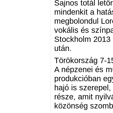
Sajnos totál letö
mindenkit a hatá
megbolondul Lor
vokális és színpa
Stockholm 2013 
után.
Törökország 7-15
A népzenei és m
produkcióban egy
hajó is szerepel,
része, amit nyilv
közönség szomb