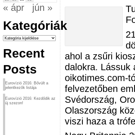
« ápr
jún »
Tu
Fo
Kategóriák
21
Kategóriák
dö
Recent
ahol a zsűri kios
dalokra. Lássuk a
Posts
oikotimes.com-tó
Eurovízió 2016: Bővült a
felvezetőben eml
jelentkezők listája
Svédország, Oro
Eurovízió 2016: Kezdődik az
új szezon!
Olaszország közöt
viszi haza a trófe