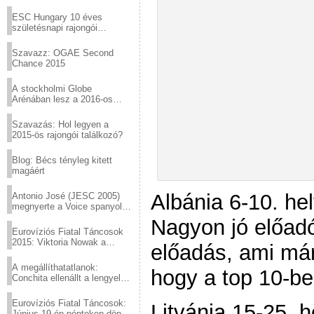
Virtuózok tehetségkutató
sztárjai a Margitszigeten
ESC Hungary 10 éves
születésnapi rajongói
találkozó
Szavazz: OGAE Second
Chance 2015
A stockholmi Globe
Arénában lesz a 2016-os
Eurovízió
Szavazás: Hol legyen a
2015-ös rajongói találkozó?
Blog: Bécs tényleg kitett
magáért
Albánia 6-10. he
Antonio José (JESC 2005)
megnyerte a Voice spanyol
verzióját
Nagyon jó előadó
Eurovíziós Fiatal Táncosok
2015: Viktoria Nowak a
előadás, ami már
győztes Lengyelországból
A megállíthatatlanok:
hogy a top 10-be
Conchita ellenállt a lengyel
konzervatív nyomásnak
Eurovíziós Fiatal Táncosok:
Litvánia 15-25. h
Június 19-én pénteken döntő