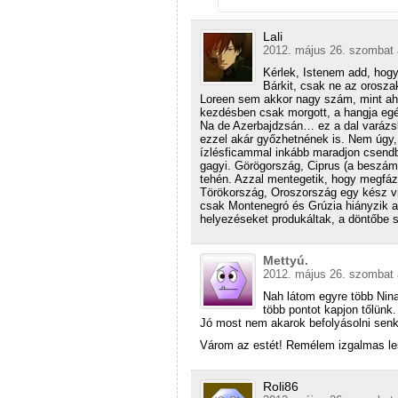
Lali
2012. május 26. szombat 
Kérlek, Istenem add, hogy
Bárkit, csak ne az oroszak
Loreen sem akkor nagy szám, mint ah
kezdésben csak morgott, a hangja egész
Na de Azerbajdzsán… ez a dal varázsl
ezzel akár győzhetnének is. Nem úgy,
ízlésficammal inkább maradjon csend
gagyi. Görögország, Ciprus (a beszámo
tehén. Azzal mentegetik, hogy megfázo
Törökország, Oroszország egy kész vic
csak Montenegró és Grúzia hiányzik a
helyezéseket produkáltak, a döntőbe 
Mettyú.
2012. május 26. szombat 
Nah látom egyre több Nin
több pontot kapjon tőlünk.
Jó most nem akarok befolyásolni senki
Várom az estét! Remélem izgalmas le
Roli86