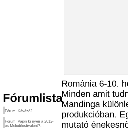
Románia 6-10. h
Minden amit tudni
Fórumlista
Mandinga különl
Fórum: Kávézó2
produkcióban. Eg
Fórum: Vajon ki nyeri a 2012-
mutató énekesnő
es Melodifestivalent?