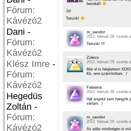
beindult!
Fórum:
Jó!
Kávézó2
Tetszik!
Dani
-
m_sandor
2012. február 29. szerda a
Fórum:
Tetszik! !!!
Kávézó2
Zolecs
Klész Imre
-
2012. február 29. szerda a
Már el is felejtettem XDX
Fórum:
Kb. erre számítottam. :/
Kávézó2
Fabiana
2012. február 29. szerda a
Hegedüs
Hát angolul sem hangzik j
vártam. :/
Zoltán
-
Fórum:
m_sandor
2012. február 29. szerda a
Kávézó2
Az adás minőségén is múli