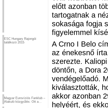
előtt azonban tö
tartogatnak a né
sokasága fogja s
figyelemmel kísé
ESC Hungary Rajongói
A Crno I Belo c
találkozó 2015
az énekesnő írta
szerezte. Kaliop
döntőn, a Dora 20
vendégelőadó. M
kiválasztották, h
akkor azonban 29
Magyar Eurovíziós Fanklub –
Alakuló közgyűlés: Ott a
helyéért, és ekko
helyed!