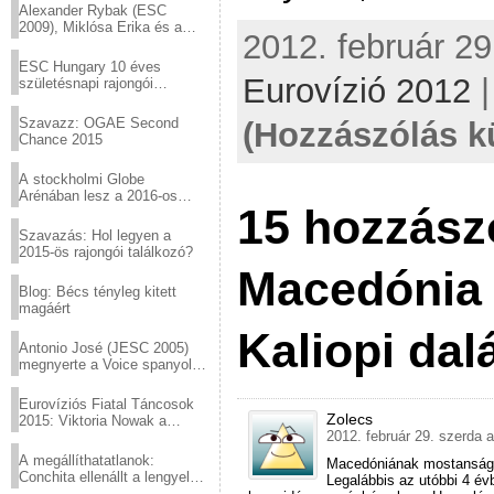
Alexander Rybak (ESC
2009), Miklósa Erika és a
2012. február 29
Virtuózok tehetségkutató
sztárjai a Margitszigeten
ESC Hungary 10 éves
Eurovízió 2012
születésnapi rajongói
találkozó
Szavazz: OGAE Second
(Hozzászólás k
Chance 2015
A stockholmi Globe
Arénában lesz a 2016-os
15 hozzász
Eurovízió
Szavazás: Hol legyen a
2015-ös rajongói találkozó?
Macedónia 
Blog: Bécs tényleg kitett
magáért
Kaliopi dal
Antonio José (JESC 2005)
megnyerte a Voice spanyol
verzióját
Eurovíziós Fiatal Táncosok
Zolecs
2015: Viktoria Nowak a
2012. február 29. szerda a
győztes Lengyelországból
A megállíthatatlanok:
Macedóniának mostanság n
Conchita ellenállt a lengyel
Legalábbis az utóbbi 4 év
konzervatív nyomásnak