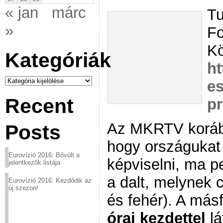
« jan
márc
Tu
»
Fo
Kö
Kategóriák
ht
Kategóriák
es
Recent
p
Az MKRTV korább
Posts
hogy országukat 
Eurovízió 2016: Bővült a
képviselni, ma p
jelentkezők listája
a dalt, melynek 
Eurovízió 2016: Kezdődik az
új szezon!
és fehér). A másf
órai kezdettel
lá