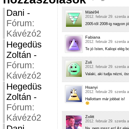
Dani
-
Máté94
2012. február 29. szerda a
Fórum:
2005-től 2008-ig nagyon j
Kávézó2
Fabiana
Hegedüs
2012. február 29. szerda a
Te jó Isten, Kaliopi elég
Zoltán
-
Zoli
Fórum:
2012. február 29. szerda a
Kávézó2
Valaki, aki tudja nézni, ö
Hegedüs
Hsanyi
2012. február 29. szerda a
Zoltán
-
Hallottam már jobbat is!
Fórum:
Kávézó2
Zolitt
2012. február 29. szerda a
Dani
-
Na, nem rossz ez! Az ele