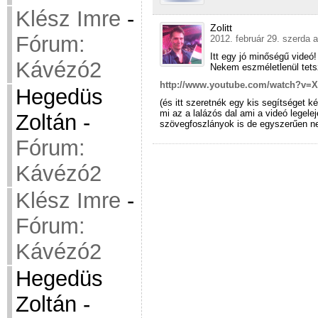
Klész Imre
-
Zolitt
Fórum:
2012. február 29. szerda a
Itt egy jó minőségű videó!
Kávézó2
Nekem eszméletlenül tetsz
http://www.youtube.com/watch?v
Hegedüs
(és itt szeretnék egy kis segítséget 
mi az a lalázós dal ami a videó legele
Zoltán
-
szövegfoszlányok is de egyszerűen nem
Fórum:
Kávézó2
Klész Imre
-
Fórum:
Kávézó2
Hegedüs
Zoltán
-