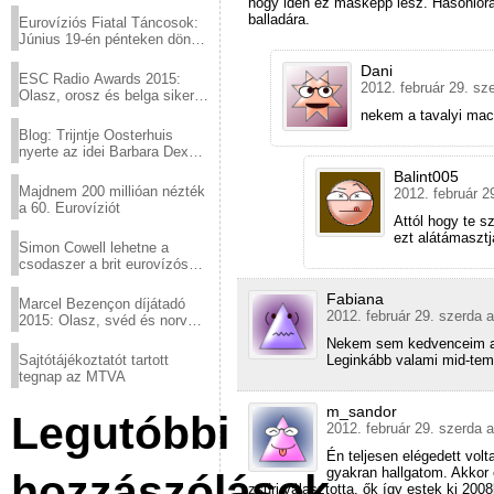
hogy idén ez másképp lesz. Hasonlóra
balladára.
Eurovíziós Fiatal Táncosok:
Június 19-én pénteken döntő
a sör fővárosából!
Dani
ESC Radio Awards 2015:
2012. február 29. sz
Olasz, orosz és belga siker,
a svédek kimaradtak
nekem a tavalyi mace
Blog: Trijntje Oosterhuis
nyerte az idei Barbara Dex
díjat
Balint005
Majdnem 200 millióan nézték
2012. február 2
a 60. Eurovíziót
Attól hogy te sz
ezt alátámasztj
Simon Cowell lehetne a
csodaszer a brit eurovízós
kudarcok ellen
Fabiana
Marcel Bezençon díjátadó
2012. február 29. szerda a
2015: Olasz, svéd és norvég
győzelem
Nekem sem kedvenceim a m
Sajtótájékoztatót tartott
Leginkább valami mid-tem
tegnap az MTVA
m_sandor
Legutóbbi
2012. február 29. szerda a
Én teljesen elégedett vol
gyakran hallgatom. Akkor 
hozzászólások
zsűri választotta, ők így estek ki 200