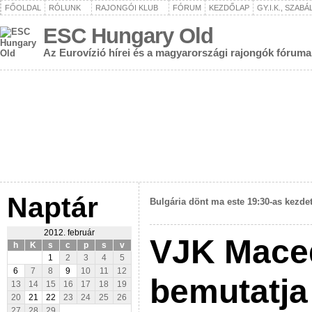
FŐOLDAL
RÓLUNK
RAJONGÓI KLUB
FÓRUM
KEZDŐLAP
GY.I.K., SZAB
ESC Hungary Old
Az Eurovízió hírei és a magyarországi rajongók fóruma
Naptár
Bulgária dönt ma este 19:30-as kezdet
2012. február
VJK Mace
h
K
s
c
p
s
v
1
2
3
4
5
6
7
8
9
10
11
12
bemutatja 
13
14
15
16
17
18
19
20
21
22
23
24
25
26
27
28
29