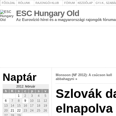
FŐOLDAL
RÓLUNK
RAJONGÓI KLUB
FÓRUM
KEZDŐLAP
GY.I.K., SZAB
ESC Hungary Old
Az Eurovízió hírei és a magyarországi rajongók fóruma
Naptár
Monsoon (NF 2012): A csúcson kell
abbahagyni
»
2012. február
Szlovák d
h
K
s
c
p
s
v
1
2
3
4
5
6
7
8
9
10
11
12
elnapolva
13
14
15
16
17
18
19
20
21
22
23
24
25
26
27
28
29