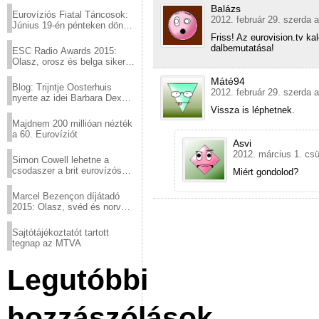
Balázs
Eurovíziós Fiatal Táncosok:
2012. február 29. szerda a
Június 19-én pénteken döntő
a sör fővárosából!
Friss! Az eurovision.tv k
dalbemutatása!
ESC Radio Awards 2015:
Olasz, orosz és belga siker,
a svédek kimaradtak
Máté94
Blog: Trijntje Oosterhuis
2012. február 29. szerda a
nyerte az idei Barbara Dex
díjat
Vissza is léphetnek.
Majdnem 200 millióan nézték
a 60. Eurovíziót
Asvi
2012. március 1. csü
Simon Cowell lehetne a
csodaszer a brit eurovízós
Miért gondolod?
kudarcok ellen
Marcel Bezençon díjátadó
2015: Olasz, svéd és norvég
győzelem
Sajtótájékoztatót tartott
tegnap az MTVA
Legutóbbi
hozzászólások