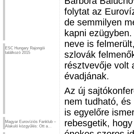
Barbora Balúchov
folytat az Euroví
de semmilyen me
kapni ezügyben.
neve is felmerült
ESC Hungary Rajongói
szlovák felmenő
találkozó 2015
résztvevője volt 
évadjának.
Az új sajtókonfe
nem tudható, és
is egyelőre ismer
rebesgetik, hogy 
Magyar Eurovíziós Fanklub –
Alakuló közgyűlés: Ott a
helyed!
énekes szoros i