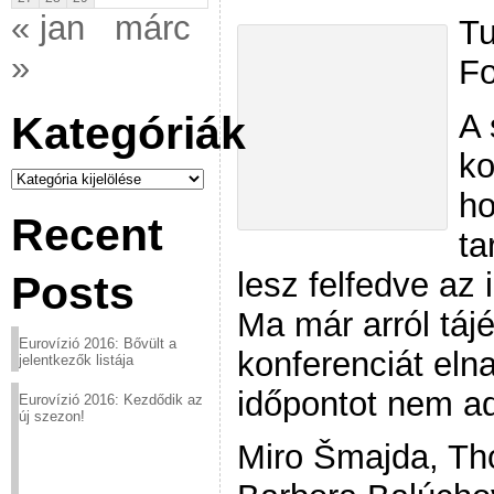
« jan
márc
Tu
»
Fo
A 
Kategóriák
ko
Kategóriák
ho
Recent
ta
lesz felfedve az 
Posts
Ma már arról táj
Eurovízió 2016: Bővült a
konferenciát eln
jelentkezők listája
időpontot nem a
Eurovízió 2016: Kezdődik az
új szezon!
Miro Šmajda, Th