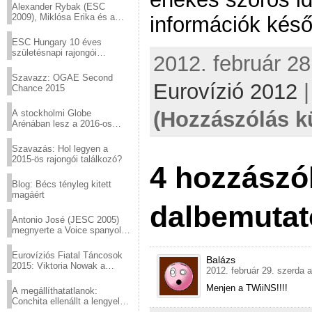
Alexander Rybak (ESC
2009), Miklósa Erika és a
információk kés
Virtuózok tehetségkutató
sztárjai a Margitszigeten
ESC Hungary 10 éves
születésnapi rajongói
2012. február 28
találkozó
Szavazz: OGAE Second
Eurovízió 2012
Chance 2015
(Hozzászólás k
A stockholmi Globe
Arénában lesz a 2016-os
Eurovízió
Szavazás: Hol legyen a
2015-ös rajongói találkozó?
4 hozzászó
Blog: Bécs tényleg kitett
magáért
dalbemutat
Antonio José (JESC 2005)
megnyerte a Voice spanyol
verzióját
Eurovíziós Fiatal Táncosok
Balázs
2015: Viktoria Nowak a
2012. február 29. szerda a
győztes Lengyelországból
Menjen a TWiiNS!!!!
A megállíthatatlanok:
Conchita ellenállt a lengyel
konzervatív nyomásnak