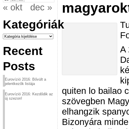
magyarok
« okt
dec »
Kategóriák
Tu
Fo
Kategóriák
A 
Recent
Da
Posts
ké
ki
Eurovízió 2016: Bővült a
jelentkezők listája
quiten lo bailao 
Eurovízió 2016: Kezdődik az
szövegben Magya
új szezon!
elhangzik spanyo
Bizonyára minde