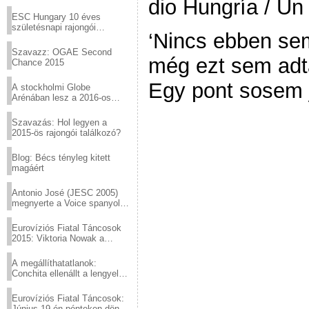
dio Hungría / Un
Virtuózok tehetségkutató
sztárjai a Margitszigeten
ESC Hungary 10 éves
születésnapi rajongói
‘Nincs ebben se
találkozó
Szavazz: OGAE Second
még ezt sem adt
Chance 2015
Egy pont sosem j
A stockholmi Globe
Arénában lesz a 2016-os
Eurovízió
Szavazás: Hol legyen a
2015-ös rajongói találkozó?
Blog: Bécs tényleg kitett
magáért
Antonio José (JESC 2005)
megnyerte a Voice spanyol
verzióját
Eurovíziós Fiatal Táncosok
2015: Viktoria Nowak a
győztes Lengyelországból
A megállíthatatlanok:
Conchita ellenállt a lengyel
konzervatív nyomásnak
Eurovíziós Fiatal Táncosok:
Június 19-én pénteken döntő