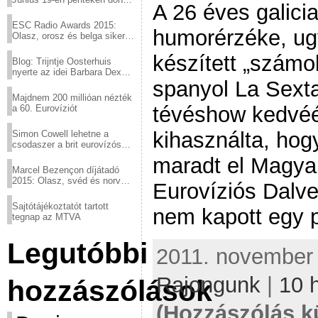
A 26 éves galici
a sör fővárosából!
ESC Radio Awards 2015:
humorérzéke, ugy
Olasz, orosz és belga siker,
a svédek kimaradtak
készített „számol
Blog: Trijntje Oosterhuis
nyerte az idei Barbara Dex
spanyol La Sexta
díjat
Majdnem 200 millióan nézték
tévéshow kedvéé
a 60. Eurovíziót
kihasználta, hog
Simon Cowell lehetne a
csodaszer a brit eurovízós
kudarcok ellen
maradt el Magya
Marcel Bezençon díjátadó
2015: Olasz, svéd és norvég
Eurovíziós Dalve
győzelem
Sajtótájékoztatót tartott
nem kapott egy 
tegnap az MTVA
Legutóbbi
2011. november 0
Rajongunk
|
10 
hozzászólások
(Hozzászólás k