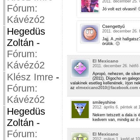
2011. december 25. 
Fórum:
Jó volt ezt olvasni! 
Kávézó2
Csengettyű
Hegedüs
2011. december 26. h
Jajj. A „mit hallgat
Zoltán
-
örülök. 🙂
Fórum:
El Mexicano
Kávézó2
2011. december 26. hétfő 
Apropó, nehezen, de sike
Klész Imre
-
(2011), Dígocho en galego 
valakinek esetleg kellenének, írjon
Fórum:
az
elmexicano2010@facebook.com
c
Kávézó2
smileyshine
2012. április 6. péntek at 
Hegedüs
Nekem tetszett a dala is
kedvem van, mindig az ő 
Zoltán
-
Fórum:
El Mexicano
2012. május 1. kedd at 10