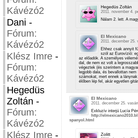
Hegedüs Zoltán
Kávézó2
2011. november 4. p
Nálam 2. lett. A mag
Dani
-
Fórum:
El Mexicano
2011. december 25. 
Kávézó2
Ehhez csak annyit fű
Klész Imre
-
szól az Eurovízió: eg
az előadók. A személyes vélemé
dal, de nem ez volt a legrosszab
Fórum:
végeztek (és szerintem a magyar 
legjobb dala, és bevallottan nem 
Kávézó2
számokat, mert ennek a lánynak 
élőben lép fel, akár egyetlen gitá
Hegedüs
El Mexicano
Zoltán
-
2011. december 25. vasár
Fórum:
Exkluzív interjú Lucía Pé
http://elmexicano2010.bl
spanyol.html
Kávézó2
Klész Imre
-
Zolitt