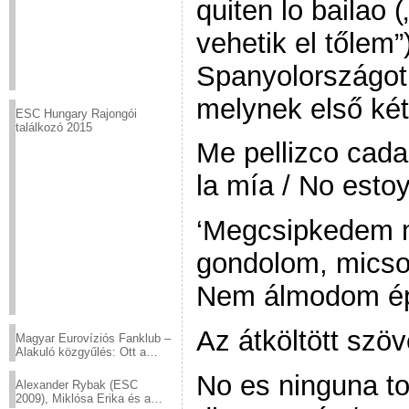
quiten lo bailao
vehetik el tőlem”
Spanyolországot 
melynek első két
ESC Hungary Rajongói
találkozó 2015
Me pellizco cada
la mía / No esto
‘Megcsipkedem 
gondolom, micso
Nem álmodom ép
Az átköltött szöv
Magyar Eurovíziós Fanklub –
Alakuló közgyűlés: Ott a
helyed!
No es ninguna to
Alexander Rybak (ESC
2009), Miklósa Erika és a