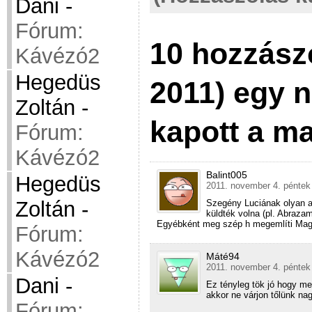
Dani
-
Fórum:
10 hozzász
Kávézó2
Hegedüs
2011) egy n
Zoltán
-
kapott a m
Fórum:
Kávézó2
Balint005
Hegedüs
2011. november 4. péntek 
Zoltán
-
Szegény Luciának olyan a
küldték volna (pl. Abrazam
Egyébként meg szép h megemlíti Mag
Fórum:
Kávézó2
Máté94
2011. november 4. péntek
Dani
-
Ez tényleg tök jó hogy me
akkor ne várjon tőlünk na
Fórum: