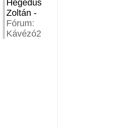
Hegedüs
Zoltán
-
Fórum:
Kávézó2