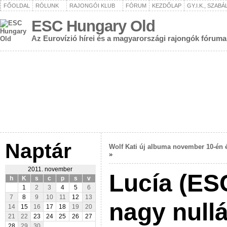
FŐOLDAL
RÓLUNK
RAJONGÓI KLUB
FÓRUM
KEZDŐLAP
GY.I.K., SZAB
ESC Hungary Old
Az Eurovízió hírei és a magyarországi rajongók fóruma
Naptár
Wolf Kati új albuma november 10-én 
»
2011. november
Lucía (ES
h
K
s
c
p
s
v
1
2
3
4
5
6
7
8
9
10
11
12
13
nagy nullá
14
15
16
17
18
19
20
21
22
23
24
25
26
27
28
29
30