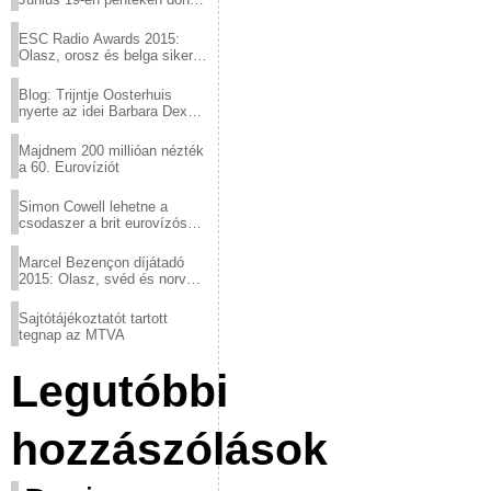
a sör fővárosából!
ESC Radio Awards 2015:
Olasz, orosz és belga siker,
a svédek kimaradtak
Blog: Trijntje Oosterhuis
nyerte az idei Barbara Dex
díjat
Majdnem 200 millióan nézték
a 60. Eurovíziót
Simon Cowell lehetne a
csodaszer a brit eurovízós
kudarcok ellen
Marcel Bezençon díjátadó
2015: Olasz, svéd és norvég
győzelem
Sajtótájékoztatót tartott
tegnap az MTVA
Legutóbbi
hozzászólások