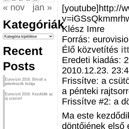
« nov
jan »
[youtube]http:/
v=iGSsQkmmrhw[
Kategóriák
Klész Imre
Kategóriák
Forrás: eurovisio
Recent
Élő közvetítés
it
Eredeti kiadás: 
Posts
2010.12.23. 23:
Frissítve: a csü
Eurovízió 2016: Bővült a
jelentkezők listája
a pénteki rajtsor
Eurovízió 2016: Kezdődik az
új szezon!
Frissítve #2: a 
Ma este kezdődi
döntőjének első 