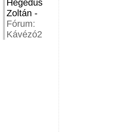
Hegedüs
Zoltán
-
Fórum:
Kávézó2