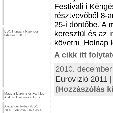
Festivali i Këng
résztvevőből 8-a
25-i döntőbe. A
keresztül és az i
ESC Hungary Rajongói
találkozó 2015
követni. Holnap 
A cikk itt folyta
2010. december 2
Eurovízió 2011
(Hozzászólás k
Magyar Eurovíziós Fanklub –
Alakuló közgyűlés: Ott a
helyed!
Alexander Rybak (ESC
2009), Miklósa Erika és a