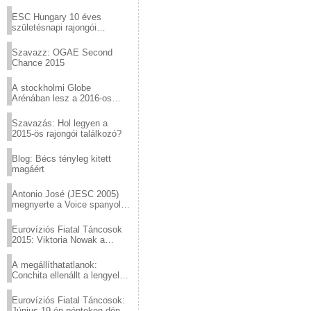
Virtuózok tehetségkutató
sztárjai a Margitszigeten
ESC Hungary 10 éves
születésnapi rajongói
találkozó
Szavazz: OGAE Second
Chance 2015
A stockholmi Globe
Arénában lesz a 2016-os
Eurovízió
Szavazás: Hol legyen a
2015-ös rajongói találkozó?
Blog: Bécs tényleg kitett
magáért
Antonio José (JESC 2005)
megnyerte a Voice spanyol
verzióját
Eurovíziós Fiatal Táncosok
2015: Viktoria Nowak a
győztes Lengyelországból
A megállíthatatlanok:
Conchita ellenállt a lengyel
konzervatív nyomásnak
Eurovíziós Fiatal Táncosok:
Június 19-én pénteken döntő