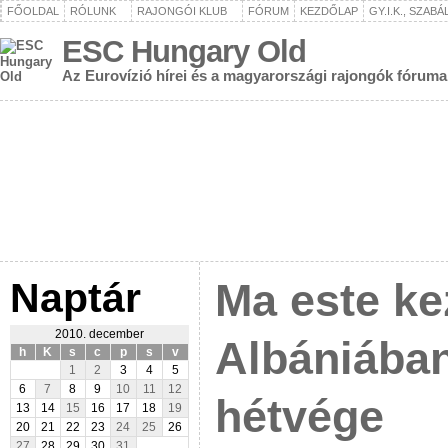
FŐOLDAL
RÓLUNK
RAJONGÓI KLUB
FÓRUM
KEZDŐLAP
GY.I.K., SZAB
ESC Hungary Old
Az Eurovízió hírei és a magyarországi rajongók fóruma
Naptár
Ma este ke
2010. december
Albániában
h
K
s
c
p
s
v
1
2
3
4
5
6
7
8
9
10
11
12
hétvége
13
14
15
16
17
18
19
20
21
22
23
24
25
26
27
28
29
30
31