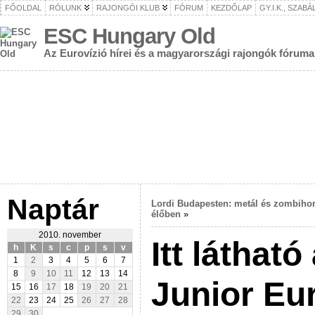
FŐOLDAL
RÓLUNK
RAJONGÓI KLUB
FÓRUM
KEZDŐLAP
GY.I.K., SZAB
ESC Hungary Old
Az Eurovízió hírei és a magyarországi rajongók fóruma
Naptár
Lordi Budapesten: metál és zombihor
élőben
»
2010. november
Itt láthat
h
K
s
c
p
s
v
1
2
3
4
5
6
7
8
9
10
11
12
13
14
Junior Eu
15
16
17
18
19
20
21
22
23
24
25
26
27
28
29
30