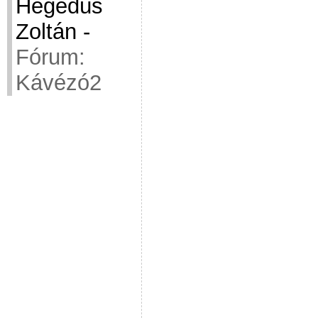
Hegedüs
Zoltán
-
Fórum:
Kávézó2