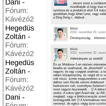
Dani
-
.. nézem most a zixfaktor
mondhatják el,hogy kiaz-m
Fórum:
nyertese,és a produkció első 3-4 más
gondoltam,hogy lehet Lena, vagy valak
Kávézó2
a Ding Dong c. dalával ..
Hegedüs
Máté
2010. november 20. szomb
Zoltán
-
Örményország… khmmm
Fórum:
Máté
Kávézó2
2010. november 20. szomb
Véleményem az estéről:
Hegedüs
Én az Moldova–1-en néztem interneten
beadta az unalmasat, de „élvezhető” v
Zoltán
-
nagyon, és egy cseppet unalmas; a tav
nálam középmezőny, és végül ott is vé
Fórum:
volt rossz, szinte megszerettem a ver
dalhoz sem fűznék semmi érdekeset: ki
kedvencem volt; személyes listámon ha
Kávézó2
most nagyon leszerepelt… 🙁 A dalocs
utolsó. A sokra ígért Arash-dal, az Allt
Dani
-
meglepő, vagy a blokkszavazás szem
tizenegyedik lett 🙁 A kriminálisan ros
Fórum:
versenyt, de egész végig azon szoríto