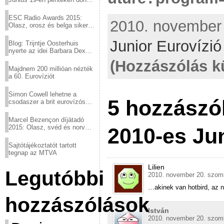
a sör fővárosából!
ESC Radio Awards 2015:
2010. november 2
Olasz, orosz és belga siker,
a svédek kimaradtak
Junior Eurovízi
Blog: Trijntje Oosterhuis
nyerte az idei Barbara Dex
díjat
(Hozzászólás k
Majdnem 200 millióan nézték
a 60. Eurovíziót
Simon Cowell lehetne a
5 hozzászól
csodaszer a brit eurovízós
kudarcok ellen
Marcel Bezençon díjátadó
2015: Olasz, svéd és norvég
2010-es Jun
győzelem
Sajtótájékoztatót tartott
tegnap az MTVA
Lilien
Legutóbbi
2010. november 20. szomb
…akinek van hotbird, az 
hozzászólások
István
2010. november 20. szomb