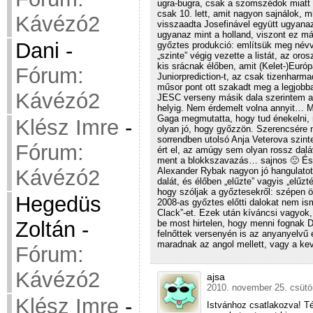
ugra-bugra, csak a szomszédok miatt
csak 10. lett, amit nagyon sajnálok, m
Kávézó2
visszaadta Josefinável együtt ugyanaz
ugyanaz mint a holland, viszont ez már
Dani
-
győztes produkció: említsük meg né
„szinte” végig vezette a listát, az or
kis srácnak élőben, amit (Kelet-)Európa
Fórum:
Juniorprediction-t, az csak tizenharma
műsor pont ott szakadt meg a legjobba
Kávézó2
JESC verseny másik dala szerintem a 
helyig. Nem érdemelt volna annyit… 
Gaga megmutatta, hogy tud énekelni, 
Klész Imre
-
olyan jó, hogy győzzön. Szerencsére ne
sorrendben utolsó Anja Veterova szinte
Fórum:
ért el, az amúgy sem olyan rossz da
ment a blokkszavazás… sajnos 🙁 És J
Alexander Rybak nagyon jó hangulatot 
Kávézó2
dalát, és élőben „elűzte” vagyis „elűz
hogy szóljak a győztesekről: szépen ö
Hegedüs
2008-as győztes előtti dalokat nem ism
Clack”-et. Ezek után kíváncsi vagyok,
Zoltán
-
be most hirtelen, hogy menni fognak 
felnőttek versenyén is az anyanyelv
maradnak az angol mellett, vagy a kev
Fórum:
Kávézó2
ajsa
2010. november 25. csütör
Klész Imre
-
Istvánhoz csatlakozva! T