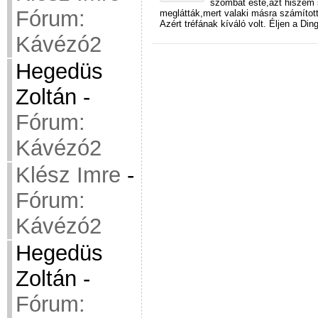
szombat este,azt hiszem 
Fórum:
meglátták,mert valaki másra számítot
Azért tréfának kíváló volt. Éljen a Din
Kávézó2
Hegedüs
Zoltán
-
Fórum:
Kávézó2
Klész Imre
-
Fórum:
Kávézó2
Hegedüs
Zoltán
-
Fórum: