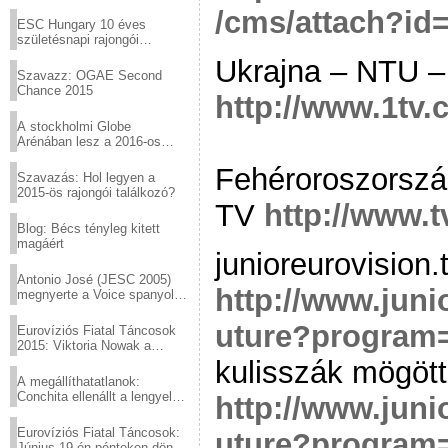
Virtuózok tehetségkutató
/cms/attach?id
sztárjai a Margitszigeten
ESC Hungary 10 éves
születésnapi rajongói
találkozó
Ukrajna – NTU –
Szavazz: OGAE Second
Chance 2015
http://www.1tv.
A stockholmi Globe
Arénában lesz a 2016-os
Eurovízió
Fehéroroszorszá
Szavazás: Hol legyen a
2015-ös rajongói találkozó?
TV
http://www.tv
Blog: Bécs tényleg kitett
magáért
junioreurovision
Antonio José (JESC 2005)
http://www.junio
megnyerte a Voice spanyol
verzióját
uture?program
Eurovíziós Fiatal Táncosok
2015: Viktoria Nowak a
győztes Lengyelországból
kulisszák mögött
A megállíthatatlanok:
Conchita ellenállt a lengyel
http://www.junio
konzervatív nyomásnak
Eurovíziós Fiatal Táncosok:
uture?program
Június 19-én pénteken döntő