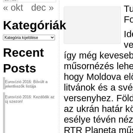
« okt
dec »
Tu
Fo
Kategóriák
Id
Kategóriák
ve
Recent
így még kevesebb
műsornézés lehet
Posts
hogy Moldova elős
Eurovízió 2016: Bővült a
litvánok és a sv
jelentkezők listája
versenyhez. Föld
Eurovízió 2016: Kezdődik az
új szezon!
az ukrán határ k
esélye tévén néz
RTR Planeta műs