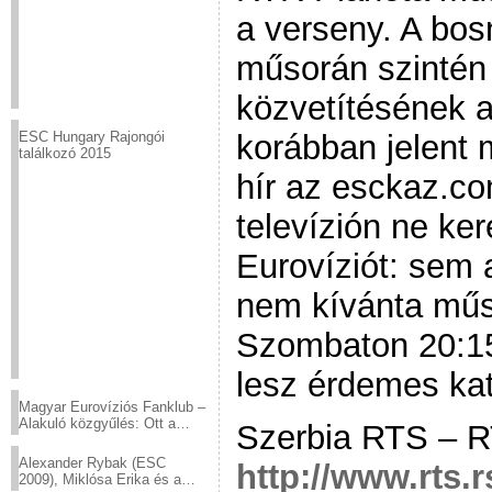
a verseny. A bos
műsorán szintén
közvetítésének a
korábban jelent
ESC Hungary Rajongói
találkozó 2015
hír az esckaz.c
televízión ne ke
Eurovíziót: sem
nem kívánta műso
Szombaton 20:15-
lesz érdemes katt
Magyar Eurovíziós Fanklub –
Alakuló közgyűlés: Ott a
Szerbia RTS – 
helyed!
Alexander Rybak (ESC
http://www.rts.
2009), Miklósa Erika és a