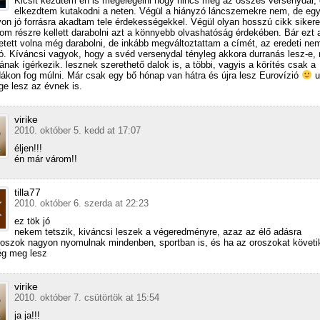
Kicsit kezdtem én is megelégelni hogy nincs meg az összes versenydal, 
elkezdtem kutakodni a neten. Végül a hiányzó láncszemekre nem, de eg
on jó forrásra akadtam tele érdekességekkel. Végül olyan hosszú cikk sikere
om részre kellett darabolni azt a könnyebb olvashatóság érdekében. Bár ezt 
ehetett volna még darabolni, de inkább megváltoztattam a címét, az eredeti nem
jó. Kíváncsi vagyok, hogy a svéd versenydal tényleg akkora durranás lesz-e, 
nak ígérkezik. lesznek szerethető dalok is, a többi, vagyis a körítés csak a
ákon fog múlni. Már csak egy bő hónap van hátra és újra lesz Eurovízió
u
ge lesz az évnek is.
virike
2010. október 5. kedd at 17:07
éljen!!!
én már várom!!
tilla77
2010. október 6. szerda at 22:23
ez tök jó
nekem tetszik, kiváncsi leszek a végeredményre, azaz az élő adásra
roszok nagyon nyomulnak mindenben, sportban is, és ha az oroszokat követi
ég meg lesz
virike
2010. október 7. csütörtök at 15:54
ja ja!!!