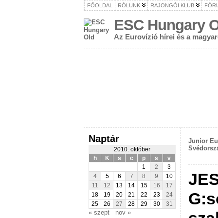
FŐOLDAL
RÓLUNK
RAJONGÓI KLUB
FÓR
ESC Hungary O
Az Eurovízió hírei és a magya
Naptár
Junior Eu
Svédorszá
2010. október
h
K
s
c
p
s
v
1
2
3
JES
4
5
6
7
8
9
10
11
12
13
14
15
16
17
G:s
18
19
20
21
22
23
24
25
26
27
28
29
30
31
« szept
nov »