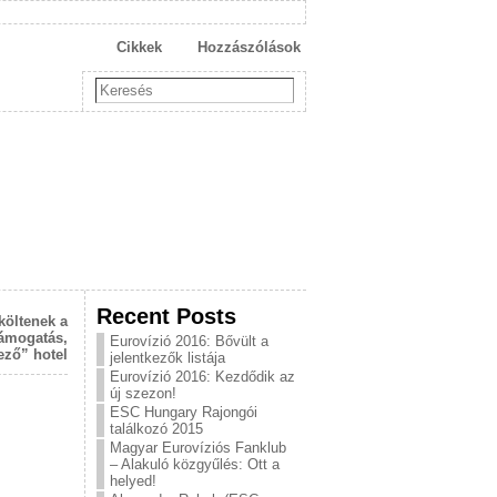
Cikkek
Hozzászólások
Recent Posts
költenek a
támogatás,
Eurovízió 2016: Bővült a
lező” hotel
jelentkezők listája
Eurovízió 2016: Kezdődik az
új szezon!
ESC Hungary Rajongói
találkozó 2015
Magyar Eurovíziós Fanklub
– Alakuló közgyűlés: Ott a
helyed!