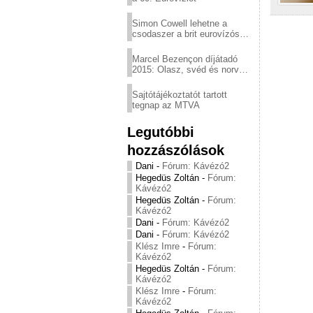
Simon Cowell lehetne a
csodaszer a brit eurovízós
kudarcok ellen
Marcel Bezençon díjátadó
2015: Olasz, svéd és norvég
győzelem
Sajtótájékoztatót tartott
tegnap az MTVA
Legutóbbi
hozzászólások
Dani
-
Fórum: Kávézó2
Hegedüs Zoltán
-
Fórum:
Kávézó2
Hegedüs Zoltán
-
Fórum:
Kávézó2
Dani
-
Fórum: Kávézó2
Dani
-
Fórum: Kávézó2
Klész Imre
-
Fórum:
Kávézó2
Hegedüs Zoltán
-
Fórum:
Kávézó2
Klész Imre
-
Fórum:
Kávézó2