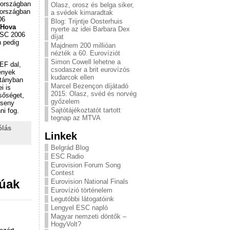
 országban
Olasz, orosz és belga siker,
dországban
a svédek kimaradtak
06
Blog: Trijntje Oosterhuis
rHova
nyerte az idei Barbara Dex
SC 2006
díjat
 pedig
Majdnem 200 millióan
nézték a 60. Eurovíziót
Simon Cowell lehetne a
CEF dal,
csodaszer a brit eurovízós
ények
kudarcok ellen
itányban
Marcel Bezençon díjátadó
i is
2015: Olasz, svéd és norvég
sőséget,
győzelem
rseny
Sajtótájékoztatót tartott
ni fog.
tegnap az MTVA
ólás
Linkek
Belgrád Blog
ESC Radio
Eurovision Forum Song
Contest
rúak
Eurovision National Finals
Eurovízió történelem
Legutóbbi látogatóink
Lengyel ESC napló
Magyar nemzeti döntők –
HogyVolt?