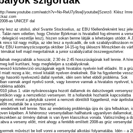
bályok szigorúak
http://www.youtube.com/watch?v=No-RwU7y9sw[/youtube]Szerző: Klész Imre
sckaz.com
 2008-as UNICEF dal
ny lesz az utolsó, ahol Svante Stockselius, az EBU főellenőreknént lesz jele
 Talán nem véletlen, hogy Christer Björkman is hivatalból fog elmenni a vers
r delegáció vezetője lesz), hiszen sokan benne látják a lehetséges utódot. A 
 nincs túl nagy múltja, az idei lesz a nyolcadik, de sok szabályváltozáson 
. Az EBU kormányzócsoportja október 14-15-ig fog ülésezni Minszkben és vár
témákat kell majd megvitatniuk a junior szabályzattal összeegyeztetve:
alnak megszabták a hosszát, 2:30 és 2:45 hosszúságúnak kell lennie. A híre
t meg kell kurtítani, hogy megfeleljen a szabályoknak.
 nevező köztelevízió országának egyik hivatalos nyelvén kell előadni. Itt a grú
 miatt rezeg a léc, mivel kitalált nyelven énekelnek. Bár ha figyelembe vess
gy hasonló nyelvezetű dallal nyertek, idén sem lehet ebből probléma. Sok
ban vannak angol nyelvű sorok, vagy keverve vannak a hivatalos nyelvvel, t
robléma adódni.
010 július 1. után nyilvánosságra hozott dallamok és dalszövegek versenye
öntőkön vagy a nemzetközi versenyen. Itt a hollandok hozhatók kapcsolatba
géssel, mivel a pletykák szerint a nemzeti döntőtől függetlenül, már áprilisb
előtt mutatták be a szerzeményt.
 eredetinek kell lennie. Nos az eredetiség problémája újra és újra felbukkan, 
oven képében. A fehérorosz versenydalban hallhatunk ugyanilyen dallamokat,
észekben az örmény dalnak is van ilyen klasszikus vonala. Valószínűleg a da
abva a verseny előtt, mint ahogy a fentébb említett 2008-as grúz versenydal
yermek művészt be kell vonni a versenydal alkotási folyamatába. Idén – a 2