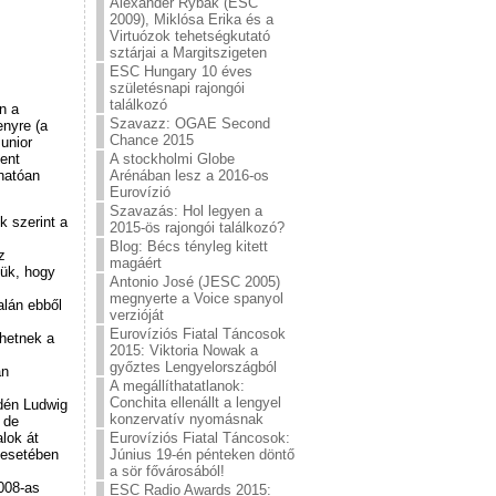
Alexander Rybak (ESC
2009), Miklósa Erika és a
Virtuózok tehetségkutató
sztárjai a Margitszigeten
ESC Hungary 10 éves
születésnapi rajongói
találkozó
n a
Szavazz: OGAE Second
enyre (a
Chance 2015
Junior
ment
A stockholmi Globe
hatóan
Arénában lesz a 2016-os
Eurovízió
Szavazás: Hol legyen a
k szerint a
2015-ös rajongói találkozó?
Blog: Bécs tényleg kitett
z
magáért
zük, hogy
Antonio José (JESC 2005)
megnyerte a Voice spanyol
alán ebből
verzióját
Eurovíziós Fiatal Táncosok
zhetnek a
2015: Viktoria Nowak a
győztes Lengyelországból
an
A megállíthatatlanok:
Conchita ellenállt a lengyel
idén Ludwig
konzervatív nyomásnak
 de
Eurovíziós Fiatal Táncosok:
lok át
Június 19-én pénteken döntő
 esetében
a sör fővárosából!
008-as
ESC Radio Awards 2015: