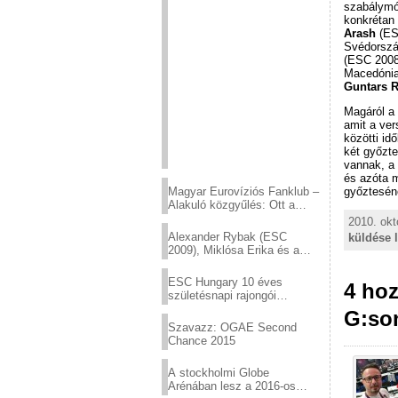
szabálymó
konkrétan
Arash
(ES
Svédorszá
(ESC 200
Macedónia
Guntars 
Magáról a 
amit a ve
közötti id
két győzte
vannak, a
és azóta m
Magyar Eurovíziós Fanklub –
győzteséne
Alakuló közgyűlés: Ott a
helyed!
2010. okt
Alexander Rybak (ESC
küldése 
2009), Miklósa Erika és a
Virtuózok tehetségkutató
sztárjai a Margitszigeten
ESC Hungary 10 éves
4 ho
születésnapi rajongói
találkozó
G:son
Szavazz: OGAE Second
Chance 2015
A stockholmi Globe
Arénában lesz a 2016-os