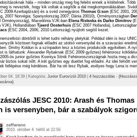
dosításoknak hála – minden ország meg fog felelni ennek a kitételnek. Több
 meg is nevezték, hogy kik voltak a segítők a dal megkomponálásában. Své
C 2009 Azerbajdzsán) és a svéd zenegyáros
Thomas G:son
(ESC 2001, 20
g, 2007 Norvégia; Spanyolország 2007; Dánia 20010), Örményországban
De
8 Örményország), Macedónia VJK-ban
Elena Risteska és Darko Dimitrov
(E
 VJK), Hollandiában
Tjeerd Oosterhuis
(ESC 2007 Hollandia), Lettországban
Racs
(ESC 2004, 2006, 2010 Lettország) nyújtott segítő kezet.
nemzetközi döntőről is lehet tudni néhány pletykát. Például idén is lesz UNI
rsenyzők közösen fognak előadni az utolsó versenydal és a szavazási eredm
őben. Dmitry Koldun is a színpadon lesz a köztes produkciók egyikében. A ny
st is láthatunk: Alexander Rybaknak (ESC 2009 győztes) fehérorosz kötődése
 2005-ös junior győztes Kseniya Sitnik Fehéroroszországnak hozta meg a dic
ár biztos sokat nőtt. A két győztes egy duettet fog előadni. Az idei felnőtt ve
k fellépése még kérdéses. Bár ha ott lesz Rybak, esélyes hogy Lena is men
óber 04. 18:39 | Kategória:
Junior Eurovízió 2010
|
4 hozzászólás
-
(Hozzász
lezárva)
zzászólás JESC 2010: Arash és Thomas
 is versenyben, bár a szabályok szigo
zaffarano
2010. október 4. hétfő at 22:56