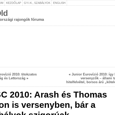
UM
KEZDŐLAP
GY.I.K., SZABÁLYOK
ENGLISH
ld
rországi rajongók fóruma
rovízió 2010: titokzatos
«
Junior Eurovízió 2010: így 
g és Lettország
»
versenyzők – állami 
hitelfelvétel, borsos árú „köte
C 2010: Arash és Thomas
on is versenyben, bár a