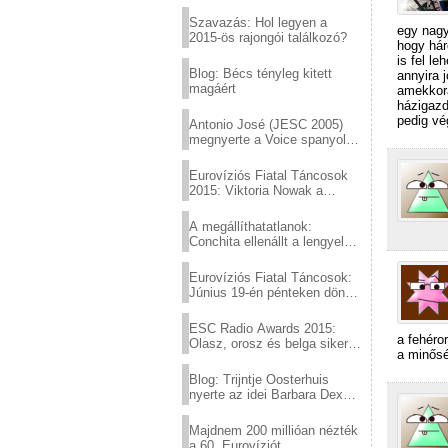
Eurovízió
Szavazás: Hol legyen a
egy nagy
2015-ös rajongói találkozó?
hogy hár
is fel l
Blog: Bécs tényleg kitett
annyira 
magáért
amekkorá
házigazd
pedig vé
Antonio José (JESC 2005)
megnyerte a Voice spanyol
verzióját
Eurovíziós Fiatal Táncosok
2015: Viktoria Nowak a
győztes Lengyelországból
A megállíthatatlanok:
Conchita ellenállt a lengyel
konzervatív nyomásnak
Eurovíziós Fiatal Táncosok:
Június 19-én pénteken döntő
a sör fővárosából!
ESC Radio Awards 2015:
a fehéro
Olasz, orosz és belga siker,
a minős
a svédek kimaradtak
Blog: Trijntje Oosterhuis
nyerte az idei Barbara Dex
díjat
Majdnem 200 millióan nézték
a 60. Eurovíziót