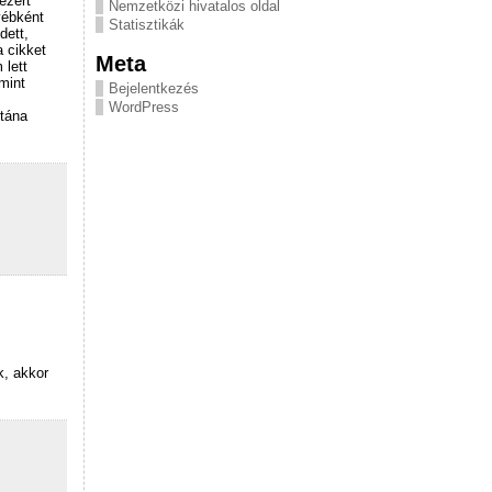
ezért
Nemzetközi hivatalos oldal
yébként
Statisztikák
dett,
a cikket
Meta
 lett
mint
Bejelentkezés
WordPress
tána
k, akkor