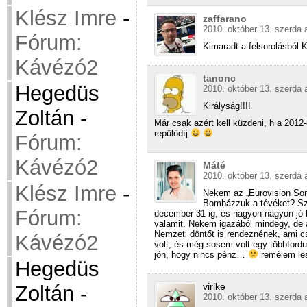
Klész Imre
-
zaffarano
2010. október 13. szerda 
Fórum:
Kimaradt a felsorolásból K
Kávézó2
tanonc
Hegedüs
2010. október 13. szerda 
Királyság!!!!
Zoltán
-
Már csak azért kell küzdeni, h a 2012
repülődíj
Fórum:
Kávézó2
Máté
2010. október 13. szerda 
Klész Imre
-
Nekem az „Eurovision Son
Bombázzuk a tévéket? S
Fórum:
december 31-ig, és nagyon-nagyon jó 
valamit. Nekem igazából mindegy, de
Nemzeti döntőt is rendeznének, ami c
Kávézó2
volt, és még sosem volt egy többfordul
jön, hogy nincs pénz…
remélem l
Hegedüs
virike
Zoltán
-
2010. október 13. szerda 