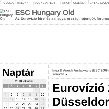
FŐOLDAL
RÓLUNK
RAJONGÓI KLUB
FÓRUM
KEZDŐLAP
GY.I.K., SZAB
ESC Hungary Old
Az Eurovízió hírei és a magyarországi rajongók fóruma
Naptár
Inga & Anush Arshakyans (ESC 2009)
Yerevan
»
2010. október
Eurovízió 
h
K
s
c
p
s
v
1
2
3
4
5
6
7
8
9
10
Düsseldor
11
12
13
14
15
16
17
18
19
20
21
22
23
24
25
26
27
28
29
30
31