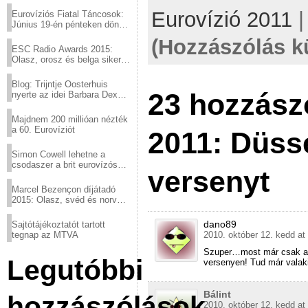
Eurovízió 2011
Eurovíziós Fiatal Táncosok:
Június 19-én pénteken döntő
a sör fővárosából!
(Hozzászólás k
ESC Radio Awards 2015:
Olasz, orosz és belga siker,
a svédek kimaradtak
Blog: Trijntje Oosterhuis
23 hozzász
nyerte az idei Barbara Dex
díjat
Majdnem 200 millióan nézték
a 60. Eurovíziót
2011: Düsse
Simon Cowell lehetne a
csodaszer a brit eurovízós
versenyt
kudarcok ellen
Marcel Bezençon díjátadó
2015: Olasz, svéd és norvég
győzelem
dano89
Sajtótájékoztatót tartott
2010. október 12. kedd at
tegnap az MTVA
Szuper…most már csak azt
Legutóbbi
versenyen! Tud már valak
Bálint
hozzászólások
2010. október 12. kedd at