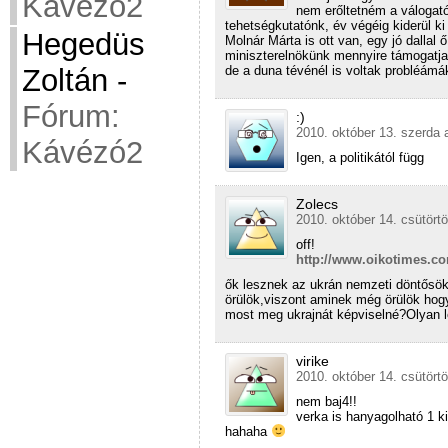
Kávézó2
nem erőltetném a válogató
tehetségkutatónk, év végéig kiderül ki 
Hegedüs
Molnár Márta is ott van, egy jó dallal 
miniszterelnökünk mennyire támogatja 
de a duna tévénél is voltak probléámák
Zoltán
-
Fórum:
:)
2010. október 13. szerda 
Kávézó2
Igen, a politikától függ
Zolecs
2010. október 14. csütörtö
off!
http://www.oikotimes.co
ők lesznek az ukrán nemzeti döntősök
örülök,viszont aminek még örülök hog
most meg ukrajnát képviselné?Olyan 
virike
2010. október 14. csütörtö
nem baj4!!
verka is hanyagolható 1 kic
hahaha