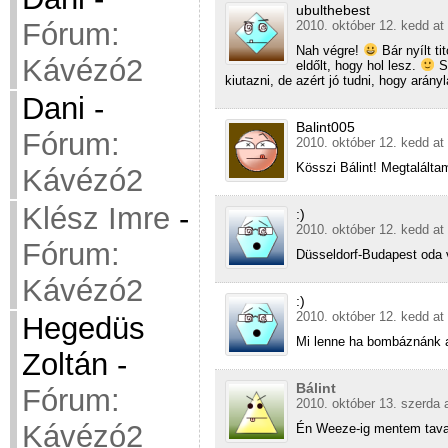
ubulthebest
Fórum:
2010. október 12. kedd at
Nah végre!
Bár nyílt ti
Kávézó2
eldőlt, hogy hol lesz.
Sz
kiutazni, de azért jó tudni, hogy arány
Dani
-
Balint005
Fórum:
2010. október 12. kedd at
Kösszi Bálint! Megtalálta
Kávézó2
Klész Imre
-
:)
2010. október 12. kedd at
Fórum:
Düsseldorf-Budapest oda 
Kávézó2
:)
2010. október 12. kedd at
Hegedüs
Mi lenne ha bombáznánk 
Zoltán
-
Bálint
Fórum:
2010. október 13. szerda 
Kávézó2
Én Weeze-ig mentem tavas