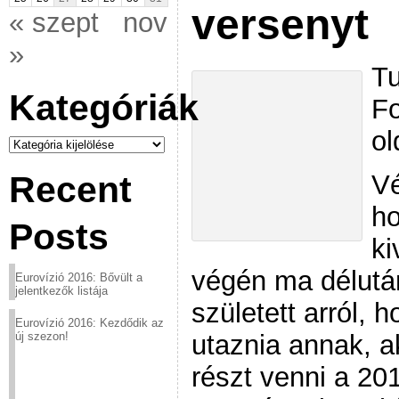
versenyt
« szept
nov
»
Tu
Kategóriák
Fo
ol
Kategóriák
Vé
Recent
ho
Posts
ki
végén ma délután
Eurovízió 2016: Bővült a
jelentkezők listája
született arról, 
Eurovízió 2016: Kezdődik az
utaznia annak, 
új szezon!
részt venni a 20