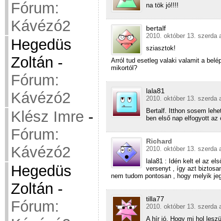
Fórum:
na tök jó!!!!
Kávézó2
bertalf
2010. október 13. szerda 
Hegedüs
sziasztok!
Zoltán
-
Arról tud esetleg valaki valamit a belé
mikortól?
Fórum:
lala81
Kávézó2
2010. október 13. szerda 
Bertalf. Itthon sosem lehe
Klész Imre
-
ben első nap elfogyott az
Fórum:
Richard
Kávézó2
2010. október 13. szerda 
lala81 : Idén kelt el az e
Hegedüs
versenyt , így azt biztosa
nem tudom pontosan , hogy melyik jeg
Zoltán
-
tilla77
Fórum:
2010. október 13. szerda 
A hír jó. Hogy mi hol les