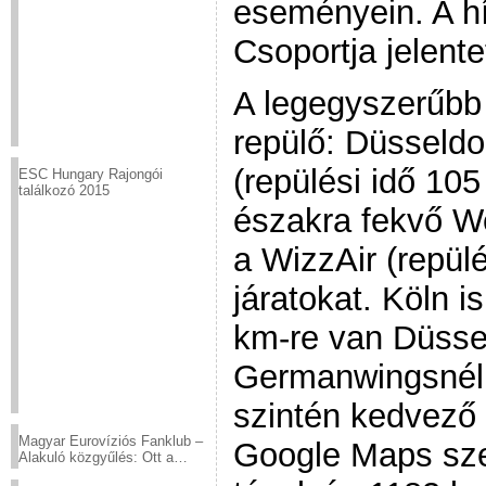
eseményein. A h
Csoportja jelente
A legegyszerűbb
repülő: Düsseldo
(repülési idő 105
ESC Hungary Rajongói
találkozó 2015
északra fekvő W
a WizzAir (repülé
járatokat. Köln is
km-re van Düssel
Germanwingsnél (
szintén kedvező 
Magyar Eurovíziós Fanklub –
Google Maps sze
Alakuló közgyűlés: Ott a
helyed!