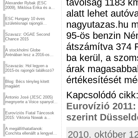
távolság 1183 km
Alexander Rybak (ESC
2009), Miklósa Erika és a
alatt lehet autóv
Virtuózok tehetségkutató
sztárjai a Margitszigeten
ESC Hungary 10 éves
nagyutazas.hu mú
születésnapi rajongói
találkozó
95-ös benzin N
Szavazz: OGAE Second
Chance 2015
átszámítva 374 F
A stockholmi Globe
Arénában lesz a 2016-os
ba kerül, a szo
Eurovízió
Szavazás: Hol legyen a
árak magasabbak
2015-ös rajongói találkozó?
értékesítését mé
Blog: Bécs tényleg kitett
magáért
Kapcsolódó cikk
Antonio José (JESC 2005)
megnyerte a Voice spanyol
Eurovízió 2011
verzióját
Eurovíziós Fiatal Táncosok
szerint Düsseld
2015: Viktoria Nowak a
győztes Lengyelországból
A megállíthatatlanok:
2010. október 12
Conchita ellenállt a lengyel
konzervatív nyomásnak