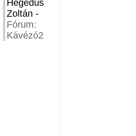
Hegedüs
Zoltán
-
Fórum:
Kávézó2