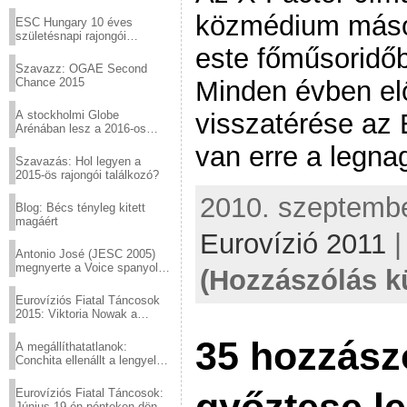
Virtuózok tehetségkutató
sztárjai a Margitszigeten
közmédium másod
ESC Hungary 10 éves
születésnapi rajongói
találkozó
este főműsoridőbe
Szavazz: OGAE Second
Chance 2015
Minden évben el
A stockholmi Globe
visszatérése az 
Arénában lesz a 2016-os
Eurovízió
van erre a legna
Szavazás: Hol legyen a
2015-ös rajongói találkozó?
2010. szeptember
Blog: Bécs tényleg kitett
magáért
Eurovízió 2011
Antonio José (JESC 2005)
megnyerte a Voice spanyol
(Hozzászólás k
verzióját
Eurovíziós Fiatal Táncosok
2015: Viktoria Nowak a
győztes Lengyelországból
35 hozzászó
A megállíthatatlanok:
Conchita ellenállt a lengyel
konzervatív nyomásnak
Eurovíziós Fiatal Táncosok:
Június 19-én pénteken döntő