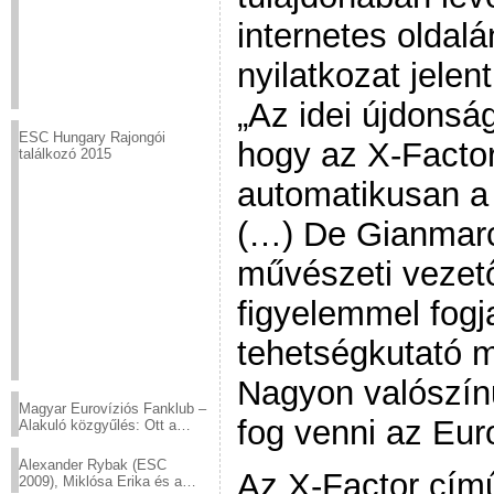
internetes oldal
nyilatkozat jelen
„Az idei újdonsá
ESC Hungary Rajongói
hogy az X-Facto
találkozó 2015
automatikusan a
(…) De Gianmarco
művészeti vezet
figyelemmel fogja
tehetségkutató m
Nagyon valószínű
Magyar Eurovíziós Fanklub –
fog venni az Eur
Alakuló közgyűlés: Ott a
helyed!
Alexander Rybak (ESC
Az X-Factor cím
2009), Miklósa Erika és a