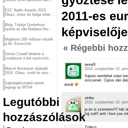
győztese l
a sör fővárosából!
ESC Radio Awards 2015:
2011-es eur
Olasz, orosz és belga siker,
a svédek kimaradtak
Blog: Trijntje Oosterhuis
képviselője
nyerte az idei Barbara Dex
díjat
Majdnem 200 millióan nézték
a 60. Eurovíziót
« Régebbi hoz
Simon Cowell lehetne a
csodaszer a brit eurovízós
kudarcok ellen
seva9
Marcel Bezençon díjátadó
2010. szeptember 10. pén
2015: Olasz, svéd és norvég
Sajnos nemlehet mást tenn
győzelem
sincsenek. Ciprus idei d
Sajtótájékoztatót tartott
annál
tegnap az MTVA
virike
Legutóbbi
2010. szeptember 10. pén
ja én is szeretem!!!! hát 
hozzászólások
fujj suli!! anti i love you i
Zolecs