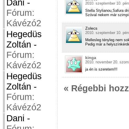
Dani
-
2010. szeptember 10. pén
Fórum:
Stella Stylianou,Safura dri
Szóval nekem már szimpi
Kávézó2
Zolecs
Hegedüs
2010. szeptember 10. pén
Mellesleg tényleg nem so
Zoltán
-
Pedig már a helyszínkérd
Fórum:
kinga
2010. november 20. szomb
Kávézó2
ja én is szeretem!!!
Hegedüs
Zoltán
-
« Régebbi hoz
Fórum:
Kávézó2
Dani
-
Fórum: