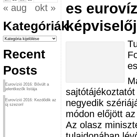
es euroví
« aug
okt »
képviselő
Kategóriák
Kategóriák
Tu
Recent
Fo
e
Posts
Ma
Eurovízió 2016: Bővült a
sajtótájékoztatót
jelentkezők listája
negyedik szériáj
Eurovízió 2016: Kezdődik az
új szezon!
módon előjött az
Az olasz miniszt
tulajdonában lév