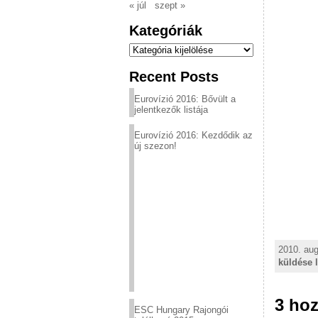
« júl
szept »
Kategóriák
Kategóriák
Recent Posts
Eurovízió 2016: Bővült a
jelentkezők listája
Eurovízió 2016: Kezdődik az
új szezon!
2010. aug
küldése 
3 hoz
ESC Hungary Rajongói