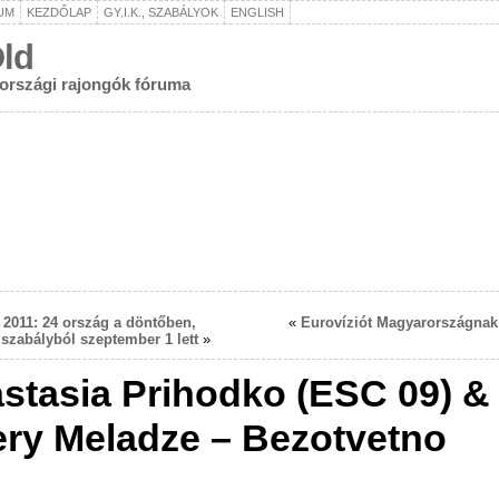
UM
KEZDŐLAP
GY.I.K., SZABÁLYOK
ENGLISH
ld
rországi rajongók fóruma
 2011: 24 ország a döntőben,
«
Eurovíziót Magyarországna
 szabályból szeptember 1 lett
»
stasia Prihodko (ESC 09) &
ery Meladze – Bezotvetno