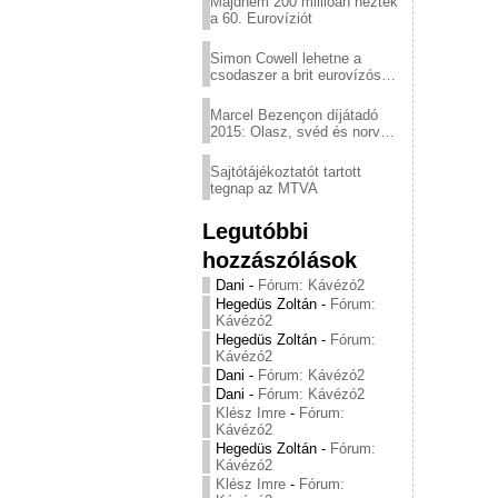
Majdnem 200 millióan nézték
a 60. Eurovíziót
Simon Cowell lehetne a
csodaszer a brit eurovízós
kudarcok ellen
Marcel Bezençon díjátadó
2015: Olasz, svéd és norvég
győzelem
Sajtótájékoztatót tartott
tegnap az MTVA
Legutóbbi
hozzászólások
Dani
-
Fórum: Kávézó2
Hegedüs Zoltán
-
Fórum:
Kávézó2
Hegedüs Zoltán
-
Fórum:
Kávézó2
Dani
-
Fórum: Kávézó2
Dani
-
Fórum: Kávézó2
Klész Imre
-
Fórum:
Kávézó2
Hegedüs Zoltán
-
Fórum:
Kávézó2
Klész Imre
-
Fórum: