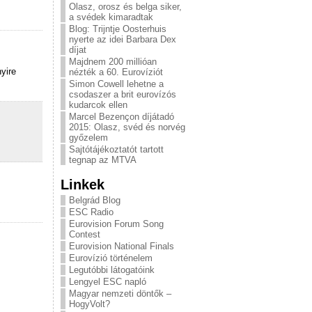
Olasz, orosz és belga siker,
a svédek kimaradtak
Blog: Trijntje Oosterhuis
nyerte az idei Barbara Dex
díjat
Majdnem 200 millióan
nyire
nézték a 60. Eurovíziót
Simon Cowell lehetne a
csodaszer a brit eurovízós
kudarcok ellen
Marcel Bezençon díjátadó
2015: Olasz, svéd és norvég
győzelem
Sajtótájékoztatót tartott
tegnap az MTVA
Linkek
Belgrád Blog
ESC Radio
Eurovision Forum Song
Contest
Eurovision National Finals
Eurovízió történelem
Legutóbbi látogatóink
Lengyel ESC napló
Magyar nemzeti döntők –
HogyVolt?