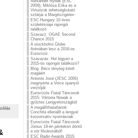
Alexander Rybak (ESC
2009), Miklósa Erika és a
Virtuózok tehetségkutató
sztárjai a Margitszigeten
ESC Hungary 10 éves
születésnapi rajongói
találkozó
Szavazz: OGAE Second
Chance 2015
A stockholmi Globe
Arénában lesz a 2016-os
Eurovízió
Szavazás: Hol legyen a
2015-ös rajongói találkozó?
Blog: Bécs tényleg kitett
magáért
Antonio José (JESC 2005)
megnyerte a Voice spanyol
verzióját
Eurovíziós Fiatal Táncosok
2015: Viktoria Nowak a
győztes Lengyelországból
A megállíthatatlanok:
zólás
Conchita ellenállt a lengyel
konzervatív nyomásnak
Eurovíziós Fiatal Táncosok:
Június 19-én pénteken döntő
&
a sör fővárosából!
ESC Radio Awards 2015: