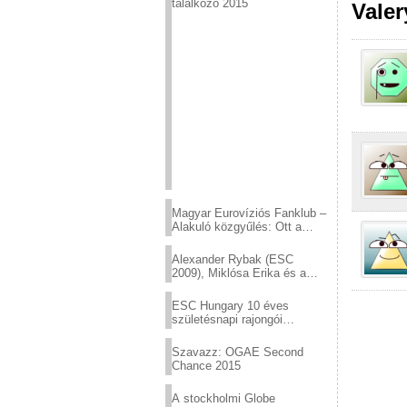
találkozó 2015
Valer
Magyar Eurovíziós Fanklub –
Alakuló közgyűlés: Ott a
helyed!
Alexander Rybak (ESC
2009), Miklósa Erika és a
Virtuózok tehetségkutató
sztárjai a Margitszigeten
ESC Hungary 10 éves
születésnapi rajongói
találkozó
Szavazz: OGAE Second
Chance 2015
A stockholmi Globe