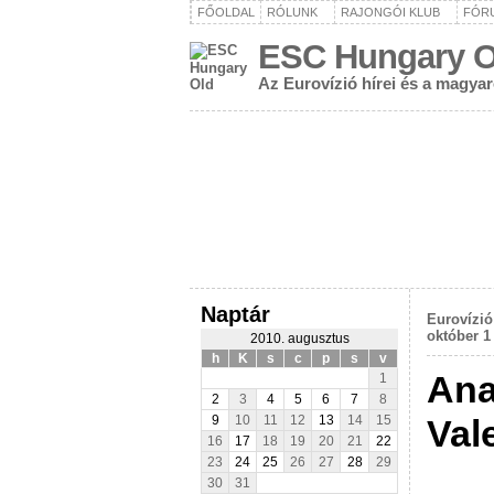
FŐOLDAL
RÓLUNK
RAJONGÓI KLUB
FÓR
ESC Hungary O
Az Eurovízió hírei és a magya
Naptár
Eurovízió
október 1
2010. augusztus
h
K
s
c
p
s
v
Ana
1
2
3
4
5
6
7
8
Val
9
10
11
12
13
14
15
16
17
18
19
20
21
22
23
24
25
26
27
28
29
30
31