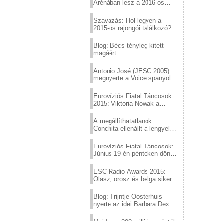
Arénában lesz a 2016-os
Eurovízió
Szavazás: Hol legyen a
2015-ös rajongói találkozó?
Blog: Bécs tényleg kitett
magáért
Antonio José (JESC 2005)
megnyerte a Voice spanyol
verzióját
Eurovíziós Fiatal Táncosok
2015: Viktoria Nowak a
győztes Lengyelországból
A megállíthatatlanok:
Conchita ellenállt a lengyel
konzervatív nyomásnak
Eurovíziós Fiatal Táncosok:
Június 19-én pénteken döntő
a sör fővárosából!
ESC Radio Awards 2015:
Olasz, orosz és belga siker,
a svédek kimaradtak
Blog: Trijntje Oosterhuis
nyerte az idei Barbara Dex
díjat