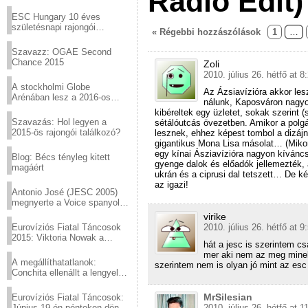
Radio Edit)
Virtuózok tehetségkutató
sztárjai a Margitszigeten
ESC Hungary 10 éves
születésnapi rajongói
« Régebbi hozzászólások
1
…
találkozó
Szavazz: OGAE Second
Chance 2015
Zoli
2010. július 26. hétfő at 8
A stockholmi Globe
Az Ázsiavízióra akkor les
Arénában lesz a 2016-os
nálunk, Kaposváron nagyon
Eurovízió
kibéreltek egy üzletet, sokak szerint (
Szavazás: Hol legyen a
sétálóutcás övezetben. Amikor a polgá
2015-ös rajongói találkozó?
lesznek, ehhez képest tombol a dizáj
gigantikus Mona Lisa másolat… (Mikor
egy kínai Ásziavízióra nagyon kíváncs
Blog: Bécs tényleg kitett
gyenge dalok és előadók jellemezték, 
magáért
ukrán és a ciprusi dal tetszett… De 
az igazi!
Antonio José (JESC 2005)
megnyerte a Voice spanyol
verzióját
virike
Eurovíziós Fiatal Táncosok
2010. július 26. hétfő at 9
2015: Viktoria Nowak a
hát a jesc is szerintem cs
győztes Lengyelországból
mer aki nem az meg mine
A megállíthatatlanok:
szerintem nem is olyan jó mint az es
Conchita ellenállt a lengyel
konzervatív nyomásnak
MrSilesian
Eurovíziós Fiatal Táncosok:
Június 19-én pénteken döntő
2010. július 26. hétfő at 1