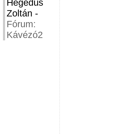
Hegedüs
Zoltán
-
Fórum:
Kávézó2