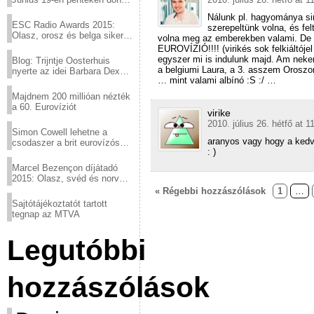
a sör fővárosából!
Nálunk pl. hagyománya si
ESC Radio Awards 2015:
szerepeltünk volna, és fe
Olasz, orosz és belga siker,
volna meg az emberekben valami. De í
a svédek kimaradtak
EUROVÍZIÓ!!!! (virikés sok felkiáltój
egyszer mi is indulunk majd. Am nekem
Blog: Trijntje Oosterhuis
a belgiumi Laura, a 3. asszem Oroszo
nyerte az idei Barbara Dex
… mint valami albínó :S :/ …
díjat
Majdnem 200 millióan nézték
a 60. Eurovíziót
virike
2010. július 26. hétfő at 1
Simon Cowell lehetne a
aranyos vagy hogy a kedvem
csodaszer a brit eurovízós
: )
kudarcok ellen
Marcel Bezençon díjátadó
2015: Olasz, svéd és norvég
győzelem
« Régebbi hozzászólások
1
…
Sajtótájékoztatót tartott
tegnap az MTVA
Legutóbbi
hozzászólások