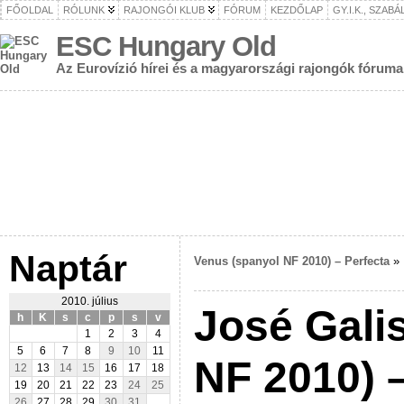
FŐOLDAL
RÓLUNK
RAJONGÓI KLUB
FÓRUM
KEZDŐLAP
GY.I.K., SZAB
ESC Hungary Old
Az Eurovízió hírei és a magyarországi rajongók fóruma
Naptár
Venus (spanyol NF 2010) – Perfecta
2010. július
José Gali
h
K
s
c
p
s
v
1
2
3
4
5
6
7
8
9
10
11
NF 2010) –
12
13
14
15
16
17
18
19
20
21
22
23
24
25
26
27
28
29
30
31