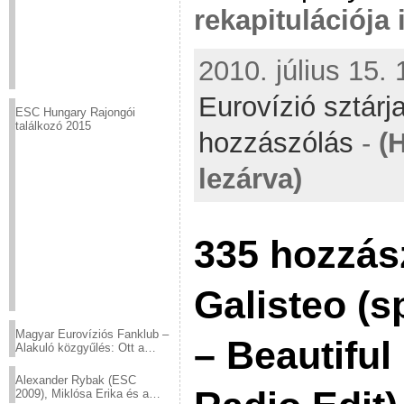
rekapitulációja i
2010. július 15. 
Eurovízió sztárj
ESC Hungary Rajongói
találkozó 2015
hozzászólás
-
(
lezárva)
335 hozzás
Galisteo (s
Magyar Eurovíziós Fanklub –
– Beautiful
Alakuló közgyűlés: Ott a
helyed!
Alexander Rybak (ESC
2009), Miklósa Erika és a