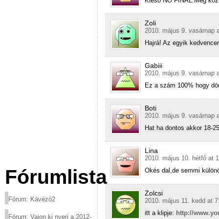
Kieso NO FINAL.Meg kozel
Zoli
2010. május 9. vasárnap a
Hajrá! Az egyik kedvence
Gabiii
2010. május 9. vasárnap a
Ez a szám 100% hogy dön
Boti
2010. május 9. vasárnap a
Hat ha dontos akkor 18-25 
Lina
2010. május 10. hétfő at 
Fórumlista
Okés dal,de semmi külön
Zolcsi
Fórum: Kávézó2
2010. május 11. kedd at 7
itt a klipje:
http://www.y
Fórum: Vajon ki nyeri a 2012-