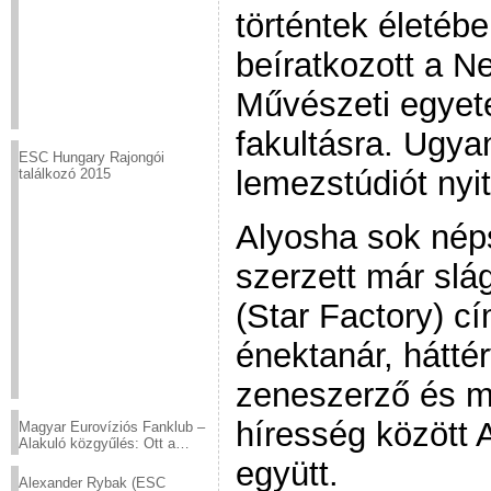
történtek életébe
beíratkozott a Ne
Művészeti egyet
fakultásra. Ugya
ESC Hungary Rajongói
lemezstúdiót nyit
találkozó 2015
Alyosha sok nép
szerzett már slá
(Star Factory) c
énektanár, hátté
zeneszerző és m
híresség között A
Magyar Eurovíziós Fanklub –
Alakuló közgyűlés: Ott a
helyed!
együtt.
Alexander Rybak (ESC