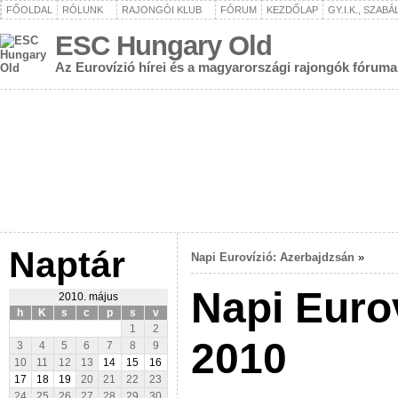
FŐOLDAL
RÓLUNK
RAJONGÓI KLUB
FÓRUM
KEZDŐLAP
GY.I.K., SZAB
ESC Hungary Old
Az Eurovízió hírei és a magyarországi rajongók fóruma
Naptár
Napi Eurovízió: Azerbajdzsán
»
Napi Euro
2010. május
h
K
s
c
p
s
v
1
2
2010
3
4
5
6
7
8
9
10
11
12
13
14
15
16
17
18
19
20
21
22
23
24
25
26
27
28
29
30