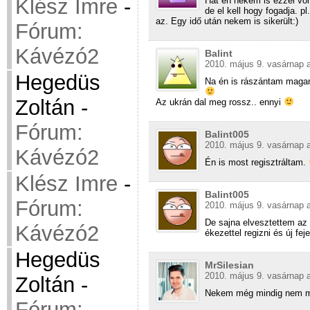
Klész Imre
-
Hát én nekem is ezzel vol
de el kell hogy fogadja. p
az. Egy idő után nekem is sikerült:)
Fórum:
Kávézó2
Balint
2010. május 9. vasárnap a
Hegedüs
Na én is rászántam magam 
Zoltán
-
Az ukrán dal meg rossz.. ennyi
Fórum:
Balint005
2010. május 9. vasárnap a
Kávézó2
Én is most regisztráltam.
Klész Imre
-
Balint005
Fórum:
2010. május 9. vasárnap a
De sajna elvesztettem az e
Kávézó2
ékezettel regizni és új fej
Hegedüs
MrSilesian
2010. május 9. vasárnap a
Zoltán
-
Nekem még mindig nem
Fórum: