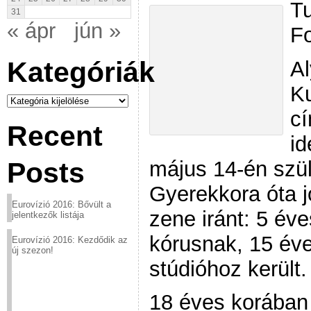
Tu
31
« ápr
jún »
Fo
Kategóriák
A
Ku
Kategóriák
cí
Recent
id
május 14-én szül
Posts
Gyerekkora óta j
Eurovízió 2016: Bővült a
zene iránt: 5 éve
jelentkezők listája
kórusnak, 15 év
Eurovízió 2016: Kezdődik az
új szezon!
stúdióhoz került.
18 éves korában