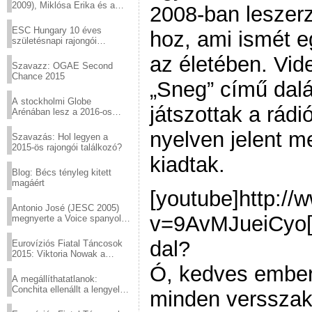
2009), Miklósa Erika és a
2008-ban leszerz
Virtuózok tehetségkutató
sztárjai a Margitszigeten
ESC Hungary 10 éves
hoz, ami ismét e
születésnapi rajongói
találkozó
az életében. Vide
Szavazz: OGAE Second
Chance 2015
„Sneg” című dal
A stockholmi Globe
játszottak a rád
Arénában lesz a 2016-os
Eurovízió
nyelven jelent m
Szavazás: Hol legyen a
2015-ös rajongói találkozó?
kiadtak.
Blog: Bécs tényleg kitett
magáért
[youtube]http:/
Antonio José (JESC 2005)
v=9AvMJueiCyo[/
megnyerte a Voice spanyol
verzióját
dal?
Eurovíziós Fiatal Táncosok
2015: Viktoria Nowak a
győztes Lengyelországból
Ó, kedves embe
A megállíthatatlanok:
Conchita ellenállt a lengyel
minden versszak,
konzervatív nyomásnak