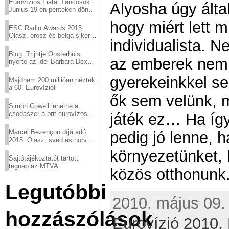
Eurovíziós Fiatal Táncosok:
Alyosha úgy ált
Június 19-én pénteken döntő
a sör fővárosából!
hogy miért lett 
ESC Radio Awards 2015:
Olasz, orosz és belga siker,
individualista. 
a svédek kimaradtak
Blog: Trijntje Oosterhuis
az emberek nem 
nyerte az idei Barbara Dex
díjat
gyerekeinkkel se
Majdnem 200 millióan nézték
a 60. Eurovíziót
ők sem velünk, 
Simon Cowell lehetne a
csodaszer a brit eurovízós
játék ez… Ha így 
kudarcok ellen
Marcel Bezençon díjátadó
pedig jó lenne, 
2015: Olasz, svéd és norvég
győzelem
környezetünket, 
Sajtótájékoztatót tartott
tegnap az MTVA
közös otthonunk
Legutóbbi
2010. május 09. 
hozzászólások
Eurovízió 2010,