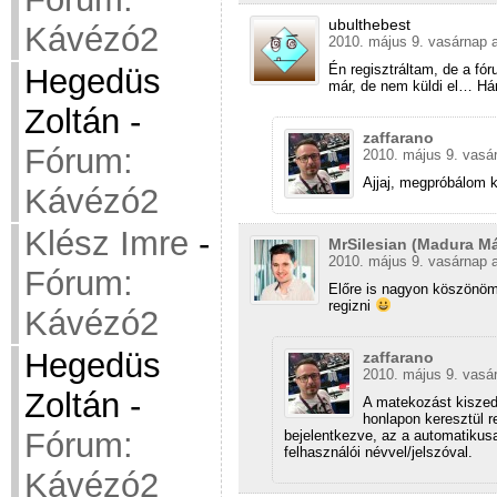
ubulthebest
Kávézó2
2010. május 9. vasárnap a
Én regisztráltam, de a f
Hegedüs
már, de nem küldi el… H
Zoltán
-
zaffarano
Fórum:
2010. május 9. vasá
Ajjaj, megpróbálom ki
Kávézó2
Klész Imre
-
MrSilesian (Madura Má
2010. május 9. vasárnap a
Fórum:
Előre is nagyon köszönöm,
regizni
Kávézó2
Hegedüs
zaffarano
2010. május 9. vasá
Zoltán
-
A matekozást kiszed
honlapon keresztül r
Fórum:
bejelentkezve, az a automatikusa
felhasználói névvel/jelszóval.
Kávézó2