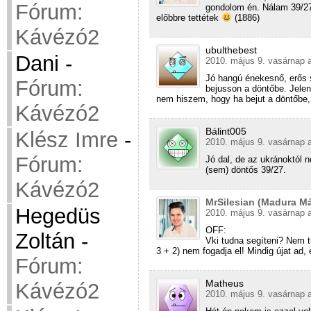
Fórum:
gondolom én. Nálam 39/27
előbbre tettétek
(1886)
Kávézó2
ubulthebest
Dani
-
2010. május 9. vasárnap a
Jó hangú énekesnő, erős 
Fórum:
bejusson a döntőbe. Jelen
nem hiszem, hogy ha bejut a döntőbe,
Kávézó2
Bálint005
Klész Imre
-
2010. május 9. vasárnap a
Fórum:
Jó dal, de az ukránoktól 
(sem) döntős 39/27.
Kávézó2
MrSilesian (Madura Má
Hegedüs
2010. május 9. vasárnap a
OFF:
Zoltán
-
Vki tudna segíteni? Nem tu
3 + 2) nem fogadja el! Mindig újat ad
Fórum:
Matheus
Kávézó2
2010. május 9. vasárnap a