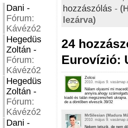
Dani
-
hozzászólás
-
(
Fórum:
lezárva)
Kávézó2
Hegedüs
24 hozzász
Zoltán
-
Eurovízió: 
Fórum:
Kávézó2
Zolcsi
Hegedüs
2010. május 9. vasárnap a
Zoltán
-
Nálam olyasmi mi macedói
annyira.ahogy számolgatt
kiadó és talán megszerezheti ukrajna.
Fórum:
de a döntőben elveszik.39/32
Kávézó2
MrSilesian (Madura Má
2010. május 9. vasárnap a
Dani
-
Nekem tetszik, de nem dön