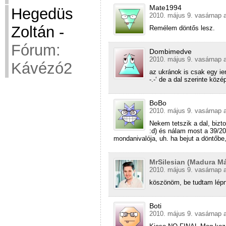
Mate1994
Hegedüs
2010. május 9. vasárnap a
Zoltán
-
Remélem döntős lesz.
Fórum:
Dombimedve
2010. május 9. vasárnap a
Kávézó2
az ukránok is csak egy ie
-.-‘ de a dal szerinte köz
BoBo
2010. május 9. vasárnap a
Nekem tetszik a dal, bizt
:d) és nálam most a 39/2
mondanivalója, uh. ha bejut a döntőbe,
MrSilesian (Madura Má
2010. május 9. vasárnap a
köszönöm, be tudtam lépn
Boti
2010. május 9. vasárnap a