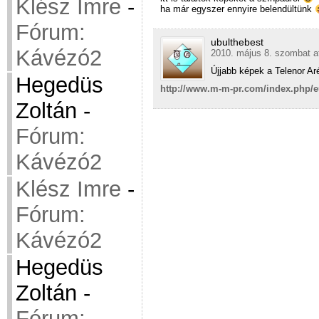
Klész Imre
-
ha már egyszer ennyire belendültünk
Fórum:
ubulthebest
Kávézó2
2010. május 8. szombat a
Újjabb képek a Telenor Ar
Hegedüs
http://www.m-m-pr.com/index.php/e
Zoltán
-
Fórum:
Kávézó2
Klész Imre
-
Fórum:
Kávézó2
Hegedüs
Zoltán
-
Fórum: