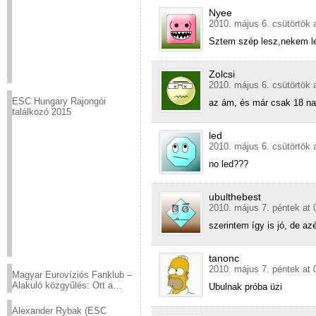
Nyee
2010. május 6. csütörtök 
Sztem szép lesz,nekem le
Zolcsi
2010. május 6. csütörtök 
ESC Hungary Rajongói
az ám, és már csak 18 na
találkozó 2015
led
2010. május 6. csütörtök 
no led???
ubulthebest
2010. május 7. péntek at 
szerintem így is jó, de az
tanonc
2010. május 7. péntek at 
Magyar Eurovíziós Fanklub –
Alakuló közgyűlés: Ott a
Ubulnak próba üzi
helyed!
Alexander Rybak (ESC