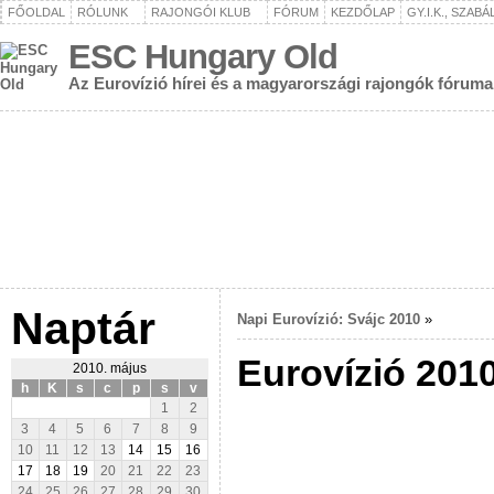
FŐOLDAL
RÓLUNK
RAJONGÓI KLUB
FÓRUM
KEZDŐLAP
GY.I.K., SZAB
ESC Hungary Old
Az Eurovízió hírei és a magyarországi rajongók fóruma
Naptár
Napi Eurovízió: Svájc 2010
»
Eurovízió 2010
2010. május
h
K
s
c
p
s
v
1
2
3
4
5
6
7
8
9
10
11
12
13
14
15
16
17
18
19
20
21
22
23
24
25
26
27
28
29
30