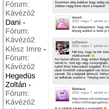
Fórum:
Szerintem elég érdekes hogy eddig oly
Jobban végig kéne nézni a képeket!
Kávézó2
daved
Dani
-
2010. május 7. péntek at 
Azt lefelejtettem, hogy t
Fórum:
lényeg anélkül is lehet jó 
Kávézó2
zaffarano
2010. május 7. péntek at 
Klész Imre
-
Hát fura, hogy ha tök mind
Fórum:
vitatkoznunk
Azt bizton állítom, hogy amikor Belgrá
nézett ki, mint egy nagy szúnyogháló,
Kávézó2
tudott fényt kibocsátani magából. Én
olyan kivetítők sokaságából van össze
Hegedüs
vannak. De a belgrádi áttetsző, hálós
az ledfalnak számít-e. Tényleg nem t
Zoltán
-
Matheus
Fórum:
2010. május 7. péntek at 
http://www.nrk.no/prog
Kávézó2
index=13#image-gallery-
itt is találtok képeket a színpadról