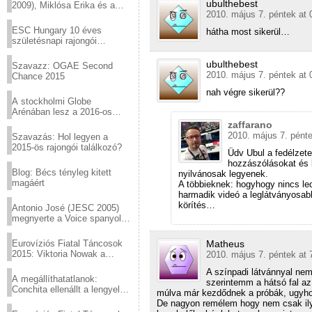
ubulthebest
2009), Miklósa Erika és a
2010. május 7. péntek at 
Virtuózok tehetségkutató
sztárjai a Margitszigeten
ESC Hungary 10 éves
hátha most sikerül…
születésnapi rajongói
találkozó
ubulthebest
Szavazz: OGAE Second
2010. május 7. péntek at 
Chance 2015
nah végre sikerül??
A stockholmi Globe
Arénában lesz a 2016-os
Eurovízió
zaffarano
2010. május 7. pénte
Szavazás: Hol legyen a
2015-ös rajongói találkozó?
Üdv Ubul a fedélzet
hozzászólásokat és 
Blog: Bécs tényleg kitett
nyilvánosak legyenek.
magáért
A többieknek: hogyhogy nincs l
harmadik videó a leglátványosabb
körítés…
Antonio José (JESC 2005)
megnyerte a Voice spanyol
verzióját
Eurovíziós Fiatal Táncosok
Matheus
2015: Viktoria Nowak a
2010. május 7. péntek at 
győztes Lengyelországból
A színpadi látvánnyal nem
A megállíthatatlanok:
szerintemm a hátsó fal az
Conchita ellenállt a lengyel
múlva már kezdődnek a próbák, ugyho
konzervatív nyomásnak
De nagyon remélem hogy nem csak ily