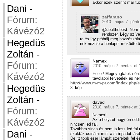
akkor ezek szerint már tu
Dani
-
Fórum:
zaffarano
2010. május 7. pénte
Kávézó2
@ubulthebest: Nem t
rendszer. Légy szíve
ra és így próbálj meg hozzászólás
Hegedüs
nek néznie a honlapot működtető 
Zoltán
-
Namex
Fórum:
2010. május 7. péntek at 
Kávézó2
Hello ! Megnyugtatok néhá
távolabbi felvételek és ne
http://www.m-m-pr.com/index.php/e
Hegedüs
3. kép
Zoltán
-
daved
2010. május 7. péntek at 
Fórum:
Namex!
Kávézó2
Az a helyzet hogy én eddi
nincsen led fal.
Továbbra sincs és nem is lesz led fal
Dani
-
szokták csinálni mint a színpadot lá
De itt tobb ezer lámpát szereltek fel 