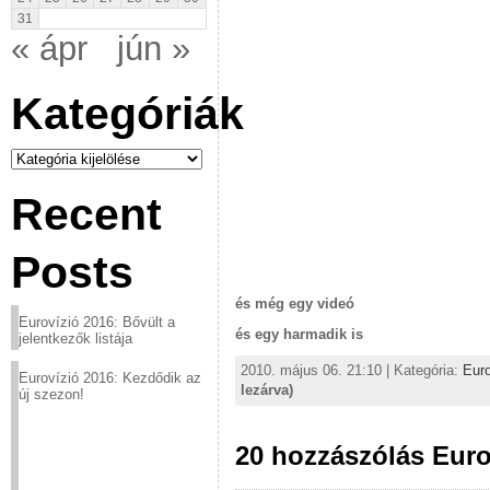
31
« ápr
jún »
Kategóriák
Kategóriák
Recent
Posts
és még egy videó
Eurovízió 2016: Bővült a
és egy harmadik is
jelentkezők listája
2010. május 06. 21:10 | Kategória:
Euro
Eurovízió 2016: Kezdődik az
lezárva)
új szezon!
20 hozzászólás Euro