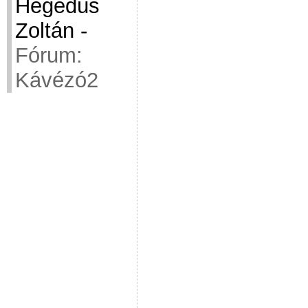
Hegedüs
Zoltán
-
Fórum:
Kávézó2