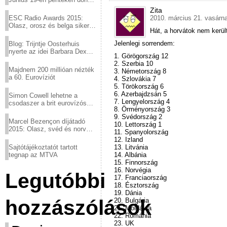
a sör fővárosából!
Zita
ESC Radio Awards 2015:
2010. március 21. vasárna
Olasz, orosz és belga siker,
Hát, a horvátok nem kerü
a svédek kimaradtak
Jelenlegi sorrendem:
Blog: Trijntje Oosterhuis
nyerte az idei Barbara Dex
1. Görögország 12
díjat
2. Szerbia 10
Majdnem 200 millióan nézték
3. Németország 8
a 60. Eurovíziót
4. Szlovákia 7
5. Törökország 6
6. Azerbajdzsán 5
Simon Cowell lehetne a
7. Lengyelország 4
csodaszer a brit eurovízós
8. Örményország 3
kudarcok ellen
9. Svédország 2
Marcel Bezençon díjátadó
10. Lettország 1
2015: Olasz, svéd és norvég
11. Spanyolország
győzelem
12. Izland
Sajtótájékoztatót tartott
13. Litvánia
tegnap az MTVA
14. Albánia
15. Finnország
16. Norvégia
Legutóbbi
17. Franciaország
18. Észtország
19. Dánia
hozzászólások
20. Bulgária
21. Moldávia
22. Románia
23. UK