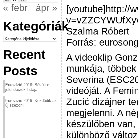
« febr
ápr »
[youtube]http:/
v=vZZCYWUfXyw[
Kategóriák
Szalma Róbert
Kategóriák
Forrás: eurosong
Recent
A videoklip Gon
munkája, többek 
Posts
Severina (ESC200
Eurovízió 2016: Bővült a
videóját. A Fem
jelentkezők listája
Zucić dizájner t
Eurovízió 2016: Kezdődik az
új szezon!
megjelenni. A n
készülőben van,
különböző változ