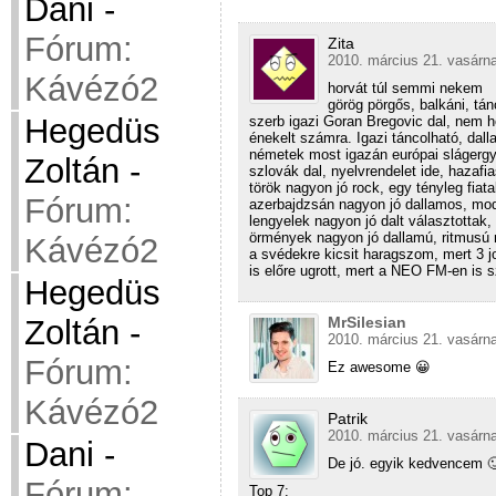
Dani
-
Fórum:
Zita
2010. március 21. vasárna
Kávézó2
horvát túl semmi nekem
görög pörgős, balkáni, tánc
Hegedüs
szerb igazi Goran Bregovic dal, nem 
énekelt számra. Igazi táncolható, dal
németek most igazán európai slágergya
Zoltán
-
szlovák dal, nyelvrendelet ide, hazafi
török nagyon jó rock, egy tényleg fiata
Fórum:
azerbajdzsán nagyon jó dallamos, mod
lengyelek nagyon jó dalt választottak,
örmények nagyon jó dallamú, ritmusú m
Kávézó2
a svédekre kicsit haragszom, mert 3 j
is előre ugrott, mert a NEO FM-en is s
Hegedüs
Zoltán
-
MrSilesian
2010. március 21. vasárna
Fórum:
Ez awesome 😀
Kávézó2
Patrik
2010. március 21. vasárna
Dani
-
De jó. egyik kedvencem 
Fórum:
Top 7: