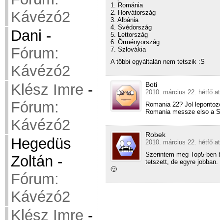
1. Románia
Kávézó2
2. Horvátország
3. Albánia
4. Svédország
Dani
-
5. Lettország
6. Örményország
Fórum:
7. Szlovákia
A többi egyáltalán nem tetszik :S
Kávézó2
Boti
Klész Imre
-
2010. március 22. hétfő a
Fórum:
Romania 22? Jol leponto
Romania messze elso a S
Kávézó2
Robek
Hegedüs
2010. március 22. hétfő a
Szerintem meg Top5-ben be
Zoltán
-
tetszett, de egyre jobban.
🙂
Fórum:
Kávézó2
Klész Imre
-