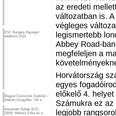
az eredeti mellet
változatban is. A
végleges változa
legismertebb lon
ESC Hungary Rajongói
találkozó 2015
Abbey Road-ban k
megfeleljen a m
követelményekn
Horvátország sz
egyes fogadóiro
előkelő 4. helyet
Magyar Eurovíziós Fanklub –
Alakuló közgyűlés: Ott a
Számukra ez az 
helyed!
Alexander Rybak (ESC
legjobb rangsoro
2009), Miklósa Erika és a