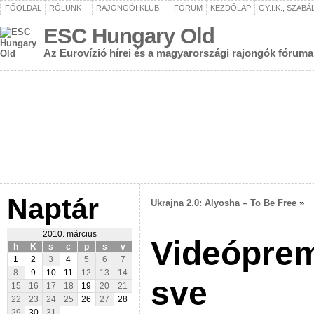
FŐOLDAL
RÓLUNK
RAJONGÓI KLUB
FÓRUM
KEZDŐLAP
GY.I.K., SZAB
ESC Hungary Old
Az Eurovízió hírei és a magyarországi rajongók fóruma
Naptár
Ukrajna 2.0: Alyosha – To Be Free
»
2010. március
Videóprem
h
K
s
c
p
s
v
1
2
3
4
5
6
7
8
9
10
11
12
13
14
sve
15
16
17
18
19
20
21
22
23
24
25
26
27
28
29
30
31