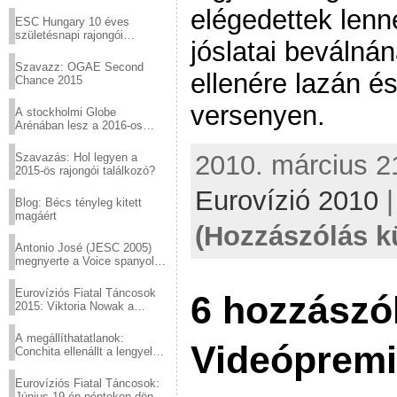
Virtuózok tehetségkutató
elégedettek lenn
sztárjai a Margitszigeten
ESC Hungary 10 éves
születésnapi rajongói
jóslatai beváln
találkozó
Szavazz: OGAE Second
ellenére lazán és
Chance 2015
versenyen.
A stockholmi Globe
Arénában lesz a 2016-os
Eurovízió
2010. március 21
Szavazás: Hol legyen a
2015-ös rajongói találkozó?
Eurovízió 2010
Blog: Bécs tényleg kitett
magáért
(Hozzászólás k
Antonio José (JESC 2005)
megnyerte a Voice spanyol
verzióját
Eurovíziós Fiatal Táncosok
6 hozzászó
2015: Viktoria Nowak a
győztes Lengyelországból
A megállíthatatlanok:
Videópremi
Conchita ellenállt a lengyel
konzervatív nyomásnak
Eurovíziós Fiatal Táncosok:
Június 19-én pénteken döntő