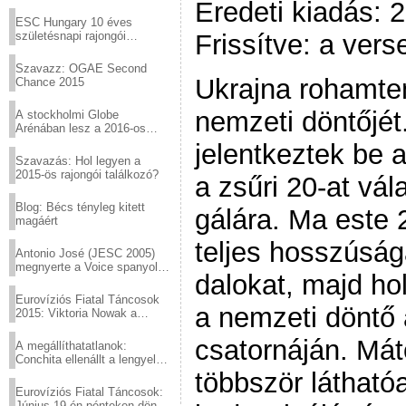
Eredeti kiadás: 
Virtuózok tehetségkutató
sztárjai a Margitszigeten
ESC Hungary 10 éves
Frissítve: a ver
születésnapi rajongói
találkozó
Szavazz: OGAE Second
Ukrajna rohamte
Chance 2015
nemzeti döntőjét
A stockholmi Globe
Arénában lesz a 2016-os
Eurovízió
jelentkeztek be 
Szavazás: Hol legyen a
2015-ös rajongói találkozó?
a zsűri 20-at vál
Blog: Bécs tényleg kitett
gálára. Ma este 
magáért
teljes hosszúsá
Antonio José (JESC 2005)
megnyerte a Voice spanyol
dalokat, majd ho
verzióját
Eurovíziós Fiatal Táncosok
a nemzeti döntő
2015: Viktoria Nowak a
győztes Lengyelországból
csatornáján. Má
A megállíthatatlanok:
Conchita ellenállt a lengyel
konzervatív nyomásnak
többször láthat
Eurovíziós Fiatal Táncosok:
Június 19-én pénteken döntő