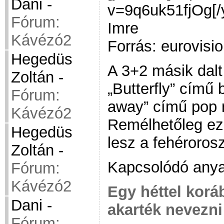
Dani
-
v=9q6uk51fjOg[/
Fórum:
Imre
Kávézó2
Forrás: eurovisio
Hegedüs
A 3+2 másik dalt
Zoltán
-
„Butterfly” című b
Fórum:
away” című pop r
Kávézó2
Remélhetőleg ez
Hegedüs
lesz a fehéroros
Zoltán
-
Kapcsolódó anya
Fórum:
Kávézó2
Egy héttel korá
Dani
-
akarték nevezni
Fórum: