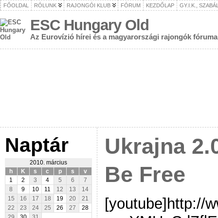
FŐOLDAL
RÓLUNK
RAJONGÓI KLUB
FÓRUM
KEZDŐLAP
GY.I.K., SZAB
ESC Hungary Old
Az Eurovízió hírei és a magyarországi rajongók fóruma
Naptár
Ukrajna 2.
2010. március
Be Free
h
K
s
c
p
s
v
1
2
3
4
5
6
7
8
9
10
11
12
13
14
[youtube]http:/
15
16
17
18
19
20
21
22
23
24
25
26
27
28
29
30
31