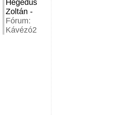
Hegedüs
Zoltán
-
Fórum:
Kávézó2