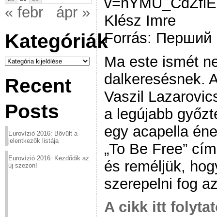
v=nYMU_CdZflE[
« febr
ápr »
Klész Imre
Forrás: Перший
Kategóriák
Ma este ismét ne
Kategóriák
dalkeresésnek. A
Recent
Vaszil Lazarovics
Posts
a legújabb győzt
egy acapella én
Eurovízió 2016: Bővült a
jelentkezők listája
„To Be Free” című
Eurovízió 2016: Kezdődik az
és reméljük, hog
új szezon!
szerepelni fog a
A cikk itt folyta