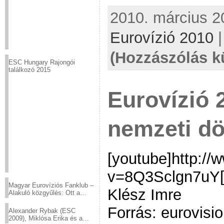
2010. március 20
Eurovízió 2010
(Hozzászólás k
ESC Hungary Rajongói
találkozó 2015
Eurovízió 
nemzeti dö
[youtube]http:/
v=8Q3Sclgn7uY[/
Magyar Eurovíziós Fanklub –
Klész Imre
Alakuló közgyűlés: Ott a
helyed!
Forrás: eurovisio
Alexander Rybak (ESC
2009), Miklósa Erika és a