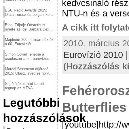
kedvcsináló rész
a sör fővárosából!
ESC Radio Awards 2015:
NTU-n és a verse
Olasz, orosz és belga siker,
a svédek kimaradtak
A cikk itt folyta
Blog: Trijntje Oosterhuis
nyerte az idei Barbara Dex
díjat
Majdnem 200 millióan nézték
2010. március 20
a 60. Eurovíziót
Eurovízió 2010
Simon Cowell lehetne a
csodaszer a brit eurovízós
kudarcok ellen
(Hozzászólás k
Marcel Bezençon díjátadó
2015: Olasz, svéd és norvég
győzelem
Sajtótájékoztatót tartott
Fehérorosz
tegnap az MTVA
Legutóbbi
Butterflies
hozzászólások
[youtube]http:/