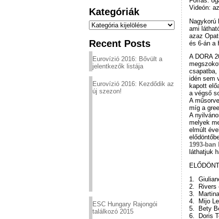
Forrás: og
Videón: az
Kategóriák
Nagykorú l
Kategóriák
ami láthat
azaz Opati
Recent Posts
és 6-án a 
A DORA 20
Eurovízió 2016: Bővült a
megszokott
jelentkezők listája
csapatba,
idén sem v
Eurovízió 2016: Kezdődik az
kapott elő
új szezon!
a végső so
A műsorvez
míg a gree
A nyilváno
melyek me
elmúlt éve
elődöntőbe
1993-ban 
láthatjuk h
ELŐDÖN
1. Giulia
2. Rivers
3. Martina
4. Mijo Le
ESC Hungary Rajongói
5. Bety B
találkozó 2015
6. Doris T