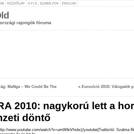
UM
KEZDŐLAP
GY.I.K., SZABÁLYOK
ENGLISH
ld
rországi rajongók fóruma
zág: MaNga – We Could Be The
«
Eurovízió 2010: Válogatók p
A 2010: nagykorú lett a hor
zeti döntő
http://www.youtube.com/watch?v=um0t9nVhsbc[/youtube]Tudósító: Szalma R