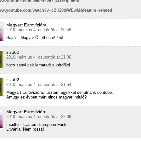
www.youtube.com/watch?v=z4MTtSqLamk
www.youtube.com/watch?v=cBH20t6WEwM&feature=related
Magyart Eurovízióra
2010. március 4. csütörtök at 20:58
Hajrá – Magyar Ötletbörze!!! 😀
zizu02
2010. március 4. csütörtök at 21:36
bocs sanyi csk lemaradt a kérdőjel
zizu02
2010. március 4. csütörtök at 21:54
Magyart Eurovizióra….sztem egyikkel se jutnánk döntőbe.
Amugy ez évben mért nincs magyar induló?
Magyart Eurovízióra
2010. március 4. csütörtök at 22:38
Inculto – Eastern European Funk
Litvánia! Nem rossz!