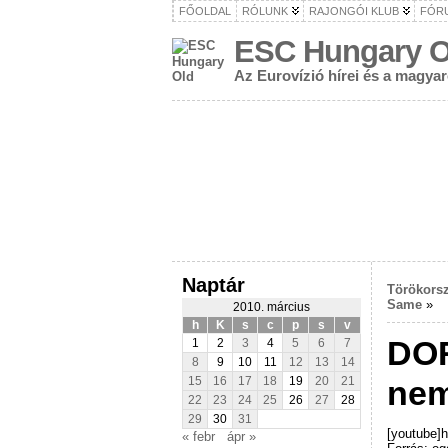
FŐOLDAL
RÓLUNK
RAJONGÓI KLUB
FÓR
ESC Hungary O
Az Eurovízió hírei és a magya
Naptár
Törökors
Same
»
2010. március
h
K
s
c
p
s
v
DOR
1
2
3
4
5
6
7
8
9
10
11
12
13
14
nem
15
16
17
18
19
20
21
22
23
24
25
26
27
28
29
30
31
[youtube]
« febr
ápr »