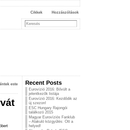
Cikkek
Hozzászólások
Recent Posts
éntek este
Eurovízió 2016: Bővült a
jelentkezők listája
Eurovízió 2016: Kezdődik az
vát
új szezon!
ESC Hungary Rajongói
találkozó 2015
Magyar Eurovíziós Fanklub
– Alakuló közgyűlés: Ott a
óbert
helyed!