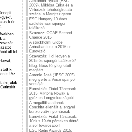
Alexander Rybak (ESC
2009), Miklósa Erika és a
Virtuózok tehetségkutató
ünnepli
sztárjai a Margitszigeten
ölgyek”,
ESC Hungary 10 éves
cius 5-én
születésnapi rajongói
t.
találkozó
Szavazz: OGAE Second
 években
Chance 2015
ek a
A stockholmi Globe
szavazás
Arénában lesz a 2016-os
vazatot
Eurovízió
ból áll fel
Szavazás: Hol legyen a
2015-ös rajongói találkozó?
Horvat,
Blog: Bécs tényleg kitett
ztott ki,
magáért
en is! Az
Antonio José (JESC 2005)
megnyerte a Voice spanyol
atni, akik
verzióját
Cetinskit
Eurovíziós Fiatal Táncosok
2015: Viktoria Nowak a
győztes Lengyelországból
A megállíthatatlanok:
Conchita ellenállt a lengyel
konzervatív nyomásnak
Eurovíziós Fiatal Táncosok:
Június 19-én pénteken döntő
a sör fővárosából!
ESC Radio Awards 2015: