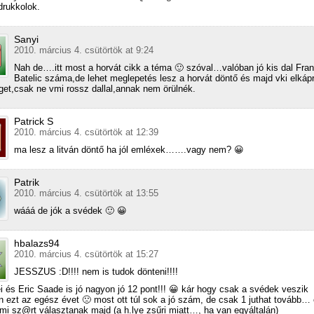
drukkolok.
Sanyi
2010. március 4. csütörtök at 9:24
Nah de….itt most a horvát cikk a téma 🙂 szóval…valóban jó kis dal Fra
Batelic száma,de lehet meglepetés lesz a horvát döntő és majd vki elkápr
et,csak ne vmi rossz dallal,annak nem örülnék.
Patrick S
2010. március 4. csütörtök at 12:39
ma lesz a litván döntő ha jól emléxek…….vagy nem? 😀
Patrik
2010. március 4. csütörtök at 13:55
wááá de jók a svédek 🙂 😀
hbalazs94
2010. március 4. csütörtök at 15:27
JESSZUS :D!!!! nem is tudok dönteni!!!!
i és Eric Saade is jó nagyon jó 12 pont!!! 😀 kár hogy csak a svédek veszik
 ezt az egész évet 🙁 most ott túl sok a jó szám, de csak 1 juthat tovább… é
mi sz@rt választanak majd (a h.lye zsűri miatt…, ha van egyáltalán)