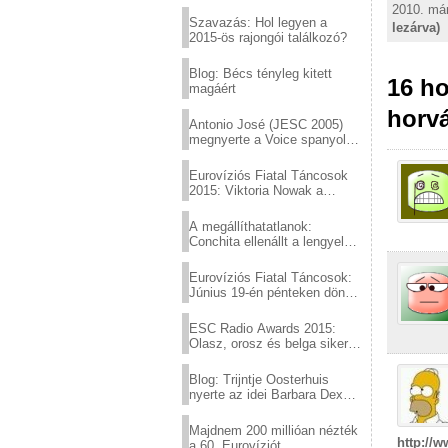
Eurovízió
2010. már
Szavazás: Hol legyen a
lezárva)
2015-ös rajongói találkozó?
Blog: Bécs tényleg kitett
16 ho
magáért
horvá
Antonio José (JESC 2005)
megnyerte a Voice spanyol
verzióját
Eurovíziós Fiatal Táncosok
2015: Viktoria Nowak a
győztes Lengyelországból
A megállíthatatlanok:
Conchita ellenállt a lengyel
konzervatív nyomásnak
Eurovíziós Fiatal Táncosok:
Június 19-én pénteken döntő
a sör fővárosából!
ESC Radio Awards 2015:
Olasz, orosz és belga siker,
a svédek kimaradtak
Blog: Trijntje Oosterhuis
nyerte az idei Barbara Dex
díjat
Majdnem 200 millióan nézték
http://
a 60. Eurovíziót