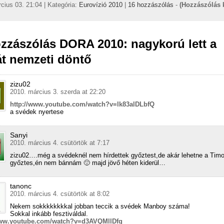
cius 03. 21:04 | Kategória:
Eurovízió 2010
|
16 hozzászólás
-
(Hozzászólás 
zzászólás DORA 2010: nagykorú lett a
t nemzeti döntő
zizu02
2010. március 3. szerda at 22:20
http://www.youtube.com/watch?v=lk83alDLbfQ
a svédek nyertese
Sanyi
2010. március 4. csütörtök at 7:17
zizu02….még a svédeknél nem hírdettek győztest,de akár lehetne a Timot
győztes,én nem bánnám 🙂 majd jövő héten kiderül…
tanonc
2010. március 4. csütörtök at 8:02
Nekem sokkkkkkkkal jobban teccik a svédek Manboy száma!
Sokkal inkább fesztiváldal.
www.youtube.com/watch?v=d3AVQMllDfg