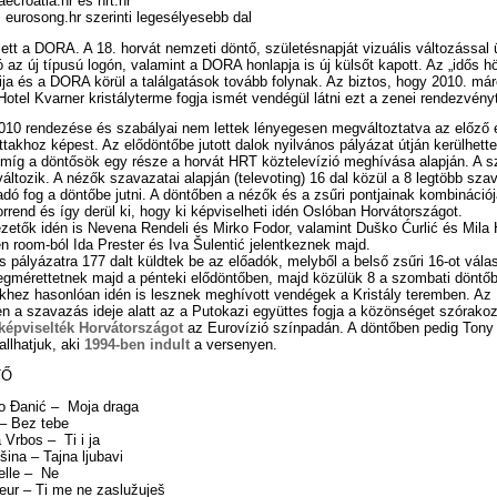
aecroatia.hr és hrt.hr
 eurosong.hr szerinti legesélyesebb dal
ett a DORA. A 18. horvát nemzeti döntő, születésnapját vizuális változással 
ó az új típusú logón, valamint a DORA honlapja is új külsőt kapott. Az „idős h
ja és a DORA körül a találgatások tovább folynak. Az biztos, hogy 2010. már
Hotel Kvarner kristályterme fogja ismét vendégül látni ezt a zenei rendezvény
10 rendezése és szabályai nem lettek lényegesen megváltoztatva az előző
akhoz képest. Az elődöntőbe jutott dalok nyilvános pályázat útján kerülhett
 míg a döntősök egy része a horvát HRT köztelevízió meghívása alapján. A 
áltozik. A nézők szavazatai alapján (televoting) 16 dal közül a 8 legtöbb sza
adó fog a döntőbe jutni. A döntőben a nézők és a zsűri pontjainak kombinációjá
rrend és így derül ki, hogy ki képviselheti idén Oslóban Horvátországot.
etők idén is Nevena Rendeli és Mirko Fodor, valamint Duško Ćurlić és Mila 
n room-ból Ida Prester és Iva Šulentić jelentkeznek majd.
s pályázatra 177 dalt küldtek be az előadók, melyből a belső zsűri 16-ot válas
gmérettetnek majd a pénteki elődöntőben, majd közülük 8 a szombati döntőb
khez hasonlóan idén is lesznek meghívott vendégek a Kristály teremben. Az
n a szavazás ideje alatt az a Putokazi együttes fogja a közönséget szórakozt
képviselték Horvátországot
az Eurovízió színpadán. A döntőben pedig Tony 
allhatjuk, aki
1994-ben indult
a versenyen.
TŐ
no Đanić – Moja draga
 – Bez tebe
 Vrbos – Ti i ja
šina – Tajna ljubavi
elle – Ne
eur – Ti me ne zaslužuješ