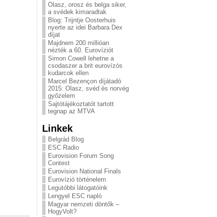
Olasz, orosz és belga siker,
a svédek kimaradtak
Blog: Trijntje Oosterhuis
nyerte az idei Barbara Dex
díjat
Majdnem 200 millióan
nézték a 60. Eurovíziót
Simon Cowell lehetne a
csodaszer a brit eurovízós
kudarcok ellen
Marcel Bezençon díjátadó
2015: Olasz, svéd és norvég
győzelem
Sajtótájékoztatót tartott
tegnap az MTVA
Linkek
Belgrád Blog
ESC Radio
Eurovision Forum Song
Contest
Eurovision National Finals
Eurovízió történelem
Legutóbbi látogatóink
Lengyel ESC napló
Magyar nemzeti döntők –
HogyVolt?