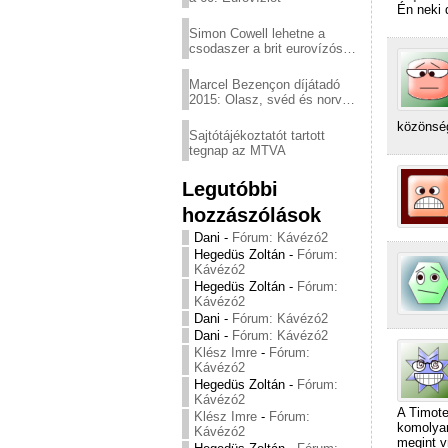
Én neki 
Simon Cowell lehetne a
csodaszer a brit eurovízós
kudarcok ellen
Marcel Bezençon díjátadó
2015: Olasz, svéd és norvég
győzelem
közönség
Sajtótájékoztatót tartott
tegnap az MTVA
Legutóbbi
hozzászólások
Dani
-
Fórum: Kávézó2
Hegedüs Zoltán
-
Fórum:
Kávézó2
Hegedüs Zoltán
-
Fórum:
Kávézó2
Dani
-
Fórum: Kávézó2
Dani
-
Fórum: Kávézó2
Klész Imre
-
Fórum:
Kávézó2
Hegedüs Zoltán
-
Fórum:
Kávézó2
A Timote
Klész Imre
-
Fórum:
komolyan
Kávézó2
megint v