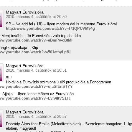
Magyart Eurovízióra
2010. március 4. csütörtök at 20:50
SP – Ne add fel (ÚJ!) – Ilyen modern dal is mehetne Eurovízióra!
http://www.youtube.com/watch?v=f71QPUVM94g
– Menj tovább – Jó Eurovízióra való top dal, klip
www.youtube.com/watch?v=eBmPv-cBtMI
inglik éjszakája – Klip
www.youtube.com/watch?v=501etbyLpfU
Magyart Eurovízióra
2010. március 4. csütörtök at 20:51
!!!!!
Holdviola Eurovízió színvonalú élő produkciója a Fonogramon
www.youtube.com/watch?v=uIaSfEnSTYY
 Ajjajjaj – Ilyen lenne élőben az Eurovízión
www.youtube.com/watch?v=Lvn4ftVS1Tc
Magyart Eurovízióra
2010. március 4. csütörtök at 20:57
Dobrády Ákos feat Emilia (Melodifestivalen) – Szerelemre hangolva: 1. íg
élőben, magyarul!