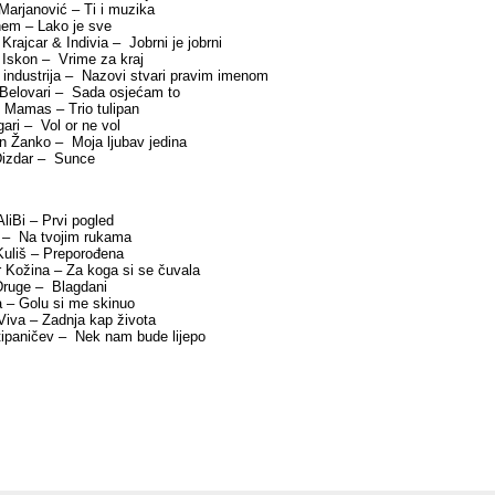
Marjanović – Ti i muzika
em – Lako je sve
Krajcar & Indivia – Jobrni je jobrni
 Iskon – Vrime za kraj
industrija – Nazovi stvari pravim imenom
 Belovari – Sada osjećam to
 Mamas – Trio tulipan
ari – Vol or ne vol
n Žanko – Moja ljubav jedina
 Dizdar – Sunce
liBi – Prvi pogled
 – Na tvojim rukama
Kuliš – Preporođena
 Kožina – Za koga si se čuvala
Druge – Blagdani
 – Golu si me skinuo
Viva – Zadnja kap života
tipaničev – Nek nam bude lijepo