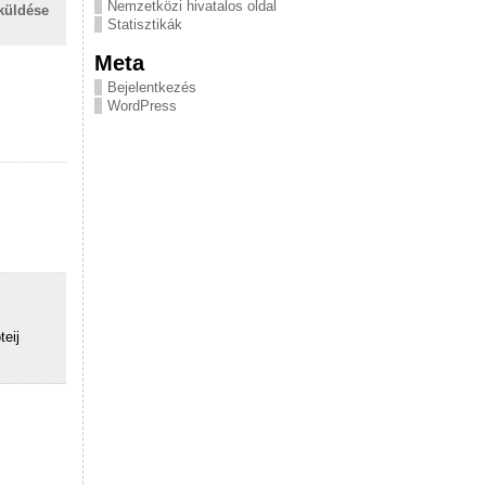
Nemzetközi hivatalos oldal
küldése
Statisztikák
Meta
Bejelentkezés
WordPress
eij