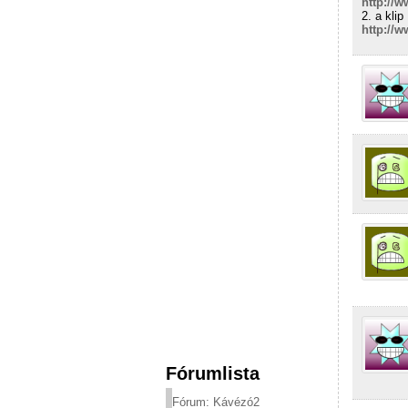
http://
2. a klip
http://
Fórumlista
Fórum: Kávézó2