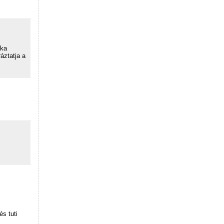
nka
áztatja a
s tuti