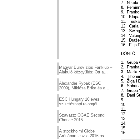
7. Nikola 
8. Feminn
9. Franko 
10. Klapa
11. Teška 
12. Carla
13. Swing
14. Valung
15. Draže
16. Filip
DÖNTŐ
1. Grupa A
2. Franka
Magyar Eurovíziós Fanklub –
3. Marta 
Alakuló közgyűlés: Ott a
4. Tihomir
helyed!
5. Žiga i 
Alexander Rybak (ESC
6. Sabrina
2009), Miklósa Erika és a
7. Grupa 
Virtuózok tehetségkutató
8. Đani S
sztárjai a Margitszigeten
ESC Hungary 10 éves
9.
születésnapi rajongói
10.
találkozó
11.
12.
Szavazz: OGAE Second
13.
Chance 2015
14.
15.
A stockholmi Globe
16.
Arénában lesz a 2016-os