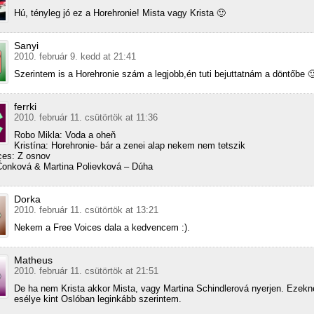
Hú, tényleg jó ez a Horehronie! Mista vagy Krista 🙂
Sanyi
2010. február 9. kedd at 21:41
Szerintem is a Horehronie szám a legjobb,én tuti bejuttatnám a döntőbe 
ferrki
2010. február 11. csütörtök at 11:36
Robo Mikla: Voda a oheň
Kristína: Horehronie- bár a zenei alap nekem nem tetszik
ces: Z osnov
Čonková & Martina Polievková – Dúha
Dorka
2010. február 11. csütörtök at 13:21
Nekem a Free Voices dala a kedvencem :).
Matheus
2010. február 11. csütörtök at 21:51
De ha nem Krista akkor Mista, vagy Martina Schindlerová nyerjen. Ezekn
esélye kint Oslóban leginkább szerintem.