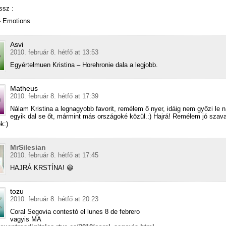
ssz :
– Emotions
Asvi
2010. február 8. hétfő at 13:53
Egyértelmuen Kristina – Horehronie dala a legjobb.
Matheus
2010. február 8. hétfő at 17:39
Nálam Kristina a legnagyobb favorit, remélem ő nyer, idáig nem győzi le 
egyik dal se őt, mármint más országoké közül.:) Hajrá! Remélem jó szav
k:)
MrSilesian
2010. február 8. hétfő at 17:45
HAJRÁ KRSTÍNA! 😀
tozu
2010. február 8. hétfő at 20:23
Coral Segovia contestó el lunes 8 de febrero
vagyis MA