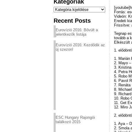
Kategóriák
Kategóriák
[youtube]
Forrás: e
Videón: Kr
Recent Posts
Eredeti ki
Frissítve:
Eurovízió 2016: Bővült a
Tegnap est
jelentkezők listája
tovább a k
Elkészült 
Eurovízió 2016: Kezdődik az
új szezon!
1. elődönt
1. Marián 
2. Mayo –
3. Kristin
4. Petra 
5. Robo M
6. Pavol R
7. Renáta
8. Michael
9. Richar
10. Robo 
11. Get E
12. Miro 
2. elődönt
ESC Hungary Rajongói
találkozó 2015
1. Aya – 
2. Smola a