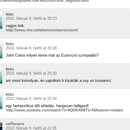
ncuentrosdigitales.rtve.es/2010/coral_segovia.html
tozu
2010. február 8. hétfő at 20:23
vagyis link:
http://www.rtve.es/television/eurovision/
tozu
2010. február 8. hétfő at 20:28
John Cobra milyen lenne már az Eurovízió szimpadán?
tozu
2010. február 8. hétfő at 20:30
am most komolyan, én sajnálom h kizárták a soy un tsunami-t.
tozu
2010. február 8. hétfő at 20:34
egy fantasztikus élő előadás, hangosan hallgasd!
http://www.youtube.com/watch?v=8QHXAR8TU-4&feature=related
zaffarano
2010. február 8. hétfő at 22:36