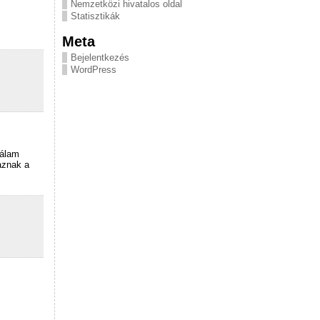
Nemzetközi hivatalos oldal
Statisztikák
Meta
Bejelentkezés
WordPress
nálam
aznak a