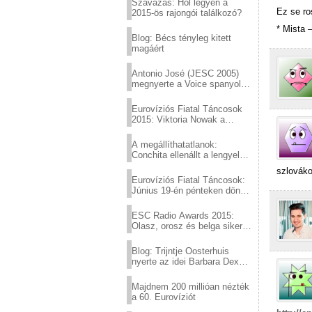
Szavazás: Hol legyen a
Ez se ro
2015-ös rajongói találkozó?
* Mista 
Blog: Bécs tényleg kitett
magáért
Antonio José (JESC 2005)
megnyerte a Voice spanyol
verzióját
Eurovíziós Fiatal Táncosok
2015: Viktoria Nowak a
győztes Lengyelországból
A megállíthatatlanok:
Conchita ellenállt a lengyel
konzervatív nyomásnak
szlováko
Eurovíziós Fiatal Táncosok:
Június 19-én pénteken döntő
a sör fővárosából!
ESC Radio Awards 2015:
Olasz, orosz és belga siker,
a svédek kimaradtak
Blog: Trijntje Oosterhuis
nyerte az idei Barbara Dex
díjat
Majdnem 200 millióan nézték
a 60. Eurovíziót