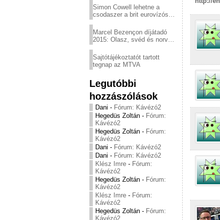
http://e
Simon Cowell lehetne a
csodaszer a brit eurovízós
kudarcok ellen
Marcel Bezençon díjátadó
2015: Olasz, svéd és norvég
győzelem
Sajtótájékoztatót tartott
tegnap az MTVA
Legutóbbi
hozzászólások
Dani
-
Fórum: Kávézó2
Hegedüs Zoltán
-
Fórum:
Kávézó2
Hegedüs Zoltán
-
Fórum:
Kávézó2
Dani
-
Fórum: Kávézó2
Dani
-
Fórum: Kávézó2
Klész Imre
-
Fórum:
Kávézó2
Hegedüs Zoltán
-
Fórum:
Kávézó2
Klész Imre
-
Fórum:
Kávézó2
Hegedüs Zoltán
-
Fórum:
Kávézó2