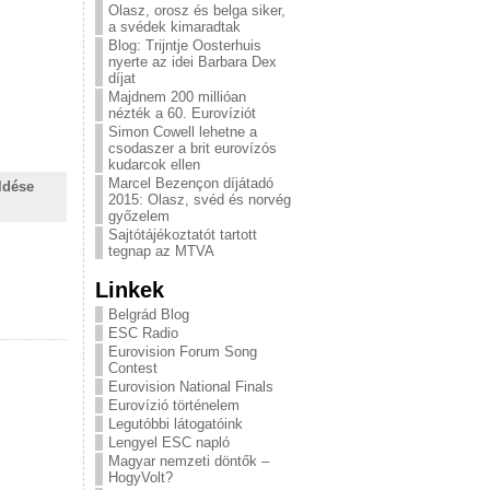
Olasz, orosz és belga siker,
a svédek kimaradtak
Blog: Trijntje Oosterhuis
nyerte az idei Barbara Dex
díjat
Majdnem 200 millióan
nézték a 60. Eurovíziót
Simon Cowell lehetne a
csodaszer a brit eurovízós
kudarcok ellen
Marcel Bezençon díjátadó
ldése
2015: Olasz, svéd és norvég
győzelem
Sajtótájékoztatót tartott
tegnap az MTVA
Linkek
Belgrád Blog
ESC Radio
Eurovision Forum Song
Contest
Eurovision National Finals
Eurovízió történelem
Legutóbbi látogatóink
Lengyel ESC napló
Magyar nemzeti döntők –
HogyVolt?