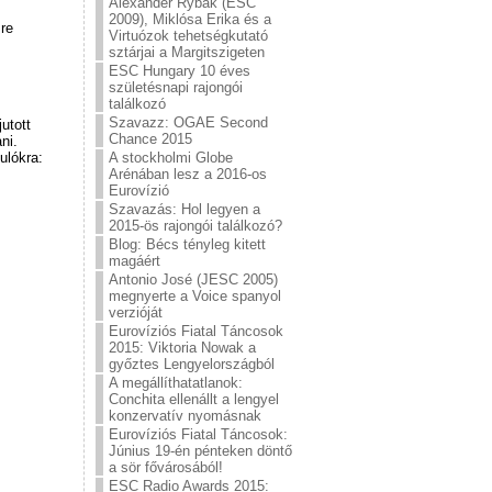
Alexander Rybak (ESC
2009), Miklósa Erika és a
re
Virtuózok tehetségkutató
sztárjai a Margitszigeten
ESC Hungary 10 éves
születésnapi rajongói
találkozó
Szavazz: OGAE Second
utott
Chance 2015
ni.
ulókra:
A stockholmi Globe
Arénában lesz a 2016-os
Eurovízió
Szavazás: Hol legyen a
2015-ös rajongói találkozó?
Blog: Bécs tényleg kitett
magáért
Antonio José (JESC 2005)
megnyerte a Voice spanyol
verzióját
Eurovíziós Fiatal Táncosok
2015: Viktoria Nowak a
győztes Lengyelországból
A megállíthatatlanok:
Conchita ellenállt a lengyel
konzervatív nyomásnak
Eurovíziós Fiatal Táncosok:
Június 19-én pénteken döntő
a sör fővárosából!
ESC Radio Awards 2015: