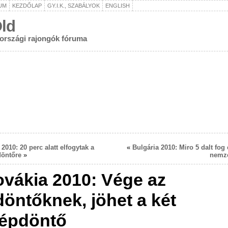
UM
KEZDŐLAP
GY.I.K., SZABÁLYOK
ENGLISH
ld
rországi rajongók fóruma
2010: 20 perc alatt elfogytak a
«
Bulgária 2010: Miro 5 dalt fog
döntőre
»
nemze
ovákia 2010: Vége az
döntőknek, jöhet a két
épdöntő