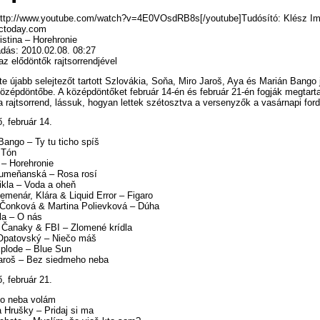
http://www.youtube.com/watch?v=4E0VOsdRB8s[/youtube]Tudósító: Klész Im
sctoday.com
istina – Horehronie
adás: 2010.02.08. 08:27
 az elődöntők rajtsorrendjével
e újabb selejtezőt tartott Szlovákia, Soňa, Miro Jaroš, Aya és Marián Bango j
özépdöntőbe. A középdöntőket február 14-én és február 21-én fogják megtarta
a rajtsorrend, lássuk, hogyan lettek szétosztva a versenyzők a vasárnapi ford
ő, február 14.
Bango – Ty tu ticho spíš
 Tón
a – Horehronie
Humeňanská – Rosa rosí
ikla – Voda a oheň
emenár, Klára & Liquid Error – Figaro
 Čonková & Martina Polievková – Dúha
la – O nás
d Čanaky & FBI – Zlomené krídla
Opatovský – Niečo máš
xplode – Blue Sun
Jaroš – Bez siedmeho neba
ő, február 21.
Do neba volám
 Hrušky – Pridaj si ma