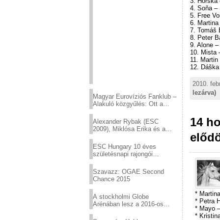
3. Horská
4. Soňa –
5. Free Vo
6. Martina
7. Tomáš 
8. Peter B
9. Alone 
10. Mista
11. Martin
12. Dáška
2010. feb
lezárva)
Magyar Eurovíziós Fanklub –
Alakuló közgyűlés: Ott a
helyed!
14 ho
Alexander Rybak (ESC
2009), Miklósa Erika és a
elődö
Virtuózok tehetségkutató
sztárjai a Margitszigeten
ESC Hungary 10 éves
születésnapi rajongói
találkozó
Szavazz: OGAE Second
Chance 2015
* Martin
A stockholmi Globe
* Petra 
Arénában lesz a 2016-os
* Mayo 
Eurovízió
* Kristin