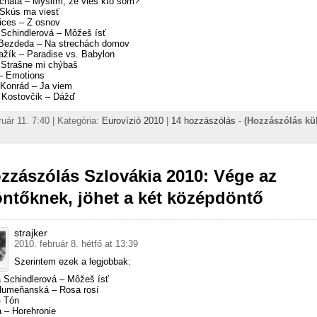
 chata – Myslím, že vieš kto som?
 Skús ma viesť
ices – Z osnov
 Schindlerová – Môžeš ísť
Bezdeda – Na strechách domov
ažík – Paradise vs. Babylon
– Strašne mi chýbaš
 – Emotions
 Konrád – Ja viem
 Kostovčik – Dážď
ruár 11. 7:40 | Kategória:
Eurovízió 2010
|
14 hozzászólás
-
(Hozzászólás kü
zzászólás Szlovákia 2010: Vége az
ntőknek, jöhet a két középdöntő
strajker
2010. február 8. hétfő at 13:39
Szerintem ezek a legjobbak:
a Schindlerová – Môžeš ísť
Humeňanská – Rosa rosí
– Tón
a – Horehronie