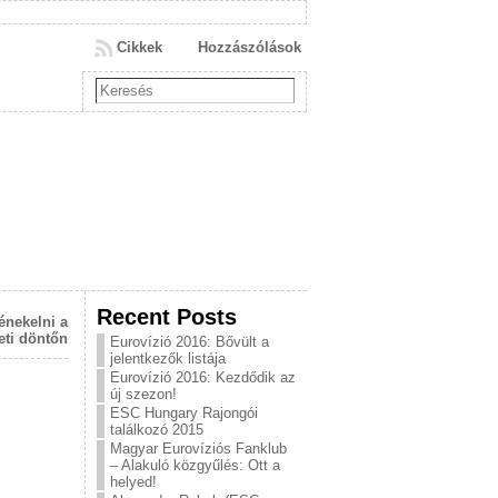
Cikkek
Hozzászólások
Recent Posts
 énekelni a
ti döntőn
Eurovízió 2016: Bővült a
jelentkezők listája
Eurovízió 2016: Kezdődik az
új szezon!
ESC Hungary Rajongói
találkozó 2015
Magyar Eurovíziós Fanklub
– Alakuló közgyűlés: Ott a
helyed!