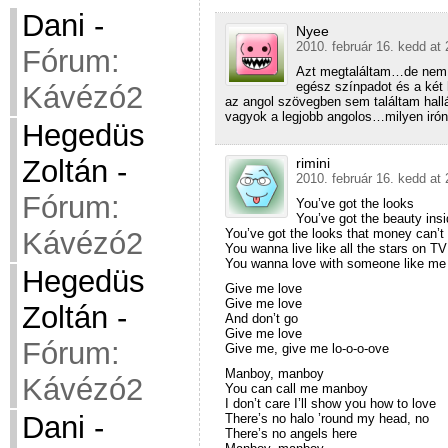
Dani
-
Nyee
2010. február 16. kedd at 
Fórum:
Azt megtaláltam…de nem v
egész színpadot és a két 
Kávézó2
az angol szövegben sem találtam hallá
vagyok a legjobb angolos…milyen irón
Hegedüs
Zoltán
-
rimini
2010. február 16. kedd at 
Fórum:
You’ve got the looks
You’ve got the beauty ins
You’ve got the looks that money can’t
Kávézó2
You wanna live like all the stars on TV
You wanna love with someone like me
Hegedüs
Give me love
Give me love
Zoltán
-
And don’t go
Give me love
Fórum:
Give me, give me lo-o-o-ove
Manboy, manboy
Kávézó2
You can call me manboy
I don’t care I’ll show you how to love
Dani
-
There’s no halo ’round my head, no
There’s no angels here