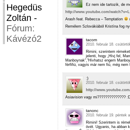
Ez nem ide tartozik, de m
Hegedüs
http://www.youtube.com/watch?v=L
Zoltán
-
Arash feat. Rebecca – Temptation
Fórum:
Remélem Szlovákiából Kristína fog ny
Kávézó2
tacom
2010. február 18. csütörtö
Rimini, szerintem rémeket
jelenti, hogy „Hívj fel, M
Manboynak”,”Hívhatsz engem Manboyn
férfifiú, vagyis már nem fiú, még nem f
:)
2010. február 18. csütörtö
http://www.youtube.co
Asiavision vagy mi??????????????
tanonc
2010. február 19. péntek a
Rimini! Szerintem is réme
övét. Ugyanis, ha abban 