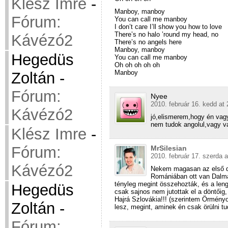
Klész Imre
-
Manboy, manboy
Fórum:
You can call me manboy
I don’t care I’ll show you how to love
There’s no halo ’round my head, no
Kávézó2
There’s no angels here
Manboy, manboy
Hegedüs
You can call me manboy
Oh oh oh oh oh
Manboy
Zoltán
-
Fórum:
Nyee
2010. február 16. kedd at 
Kávézó2
jó,elismerem,hogy én va
nem tudok angolul,vagy 
Klész Imre
-
Fórum:
MrSilesian
2010. február 17. szerda a
Kávézó2
Nekem magasan az első d
Romániában ott van Dalma
tényleg megint összehozták, és a leng
Hegedüs
csak sajnos nem jutottak el a döntőig
Hajrá Szlovákia!!! (szerintem Örmény
Zoltán
-
lesz, megint, aminek én csak örülni tu
Fórum: