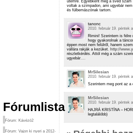
ütemre. Égyébként meg a svéd szám sze
voltak a szimpadon, ami ugyebár nem 
és fülbemászónak tartom.
tanonc
2010. február 19. péntek a
Rimini! Szerintem is félre
hogy gyakorolnak a tánco
éppen most nem felülről, hanem szem
vállára rakják a kezüket.
http://www
részletkérdés. Attól még a szám szeri
ugyebár….
MrSilesian
2010. február 19. péntek a
Szerintem meg pont az a 
MrSilesian
2010. február 19. péntek a
Fórumlista
HAJRÁ KRISTÍNA – HOREH
legtalálóbb)
Fórum: Kávézó2
Fórum: Vajon ki nyeri a 2012-