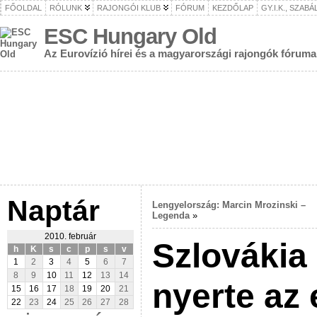
FŐOLDAL
RÓLUNK
RAJONGÓI KLUB
FÓRUM
KEZDŐLAP
GY.I.K., SZAB
ESC Hungary Old
Az Eurovízió hírei és a magyarországi rajongók fóruma
Naptár
Lengyelország: Marcin Mrozinski –
Legenda
»
2010. február
Szlovákia 
h
K
s
c
p
s
v
1
2
3
4
5
6
7
8
9
10
11
12
13
14
nyerte az 
15
16
17
18
19
20
21
22
23
24
25
26
27
28