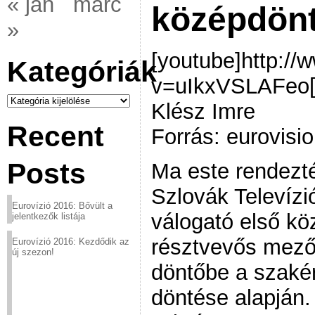
« jan
márc
középdönt
»
[youtube]http:/
Kategóriák
v=uIkxVSLAFeo[/
Kategóriák
Klész Imre
Recent
Forrás: eurovisio
Posts
Ma este rendez
Szlovák Televízi
Eurovízió 2016: Bővült a
válogató első kö
jelentkezők listája
résztvevős mezőn
Eurovízió 2016: Kezdődik az
új szezon!
döntőbe a szakér
döntése alapján.