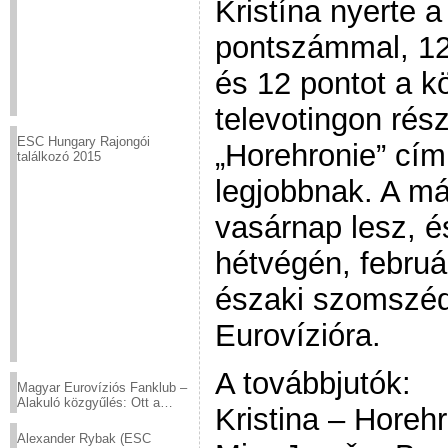
Kristína nyerte 
pontszámmal, 12 
és 12 pontot a k
televotingon rés
ESC Hungary Rajongói
„Horehronie” című
találkozó 2015
legjobbnak. A m
vasárnap lesz, é
hétvégén, február
északi szomszéd
Eurovízióra.
A továbbjutók:
Magyar Eurovíziós Fanklub –
Alakuló közgyűlés: Ott a
Kristina – Horehr
helyed!
Alexander Rybak (ESC