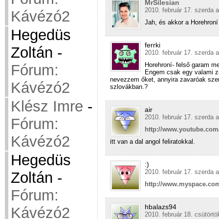
MrSilesian
2010. február 17. szerda a
Kávézó2
Jah, és akkor a Horehroní 
Hegedüs
ferrki
Zoltán
-
2010. február 17. szerda a
Horehroní- felső garam men
Fórum:
Engem csak egy valami z
nevezzem őket, annyira zavaróak szer
Kávézó2
szlovákban.?
Klész Imre
-
air
2010. február 17. szerda a
Fórum:
http://www.youtube.c
Kávézó2
itt van a dal angol feliratokkal.
Hegedüs
:)
2010. február 17. szerda a
Zoltán
-
http://www.myspace.com
Fórum:
hbalazs94
Kávézó2
2010. február 18. csütörtö