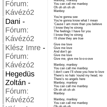
Manboy, manboy
Fórum:
You can call me manboy
Oh oh oh oh oh
Kávézó2
Manboy
You’re gonna see
Dani
-
You’re gonna know what I mean
‘Cause I am more than you believe
I know they’re strong
Fórum:
The feelings I have for you
I know they’re strong
Kávézó2
I’ll show they are true
Give me love
Klész Imre
-
Give me love
And don’t go
Fórum:
Give me love
Give me, give me lo-o-o-ove
Kávézó2
Manboy, manboy
You can call me manboy
Hegedüs
I don’t care I’ll show you how to love
There’s no halo ’round my head, no
There’s no angels here
Zoltán
-
Manboy, manboy
You can call me manboy
Fórum:
Oh oh oh oh oh
Manboy
Kávézó2
Manboy, manboy
You can call me manboy
Oh oh oh oh