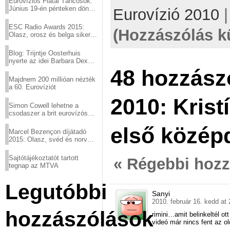
Eurovíziós Fiatal Táncosok:
Június 19-én pénteken döntő
Eurovízió 2010
a sör fővárosából!
ESC Radio Awards 2015:
(Hozzászólás k
Olasz, orosz és belga siker,
a svédek kimaradtak
Blog: Trijntje Oosterhuis
nyerte az idei Barbara Dex
díjat
48 hozzász
Majdnem 200 millióan nézték
a 60. Eurovíziót
2010: Krist
Simon Cowell lehetne a
csodaszer a brit eurovízós
kudarcok ellen
első közép
Marcel Bezençon díjátadó
2015: Olasz, svéd és norvég
győzelem
Sajtótájékoztatót tartott
« Régebbi hoz
tegnap az MTVA
Legutóbbi
Sanyi
2010. február 16. kedd at 
hozzászólások
rimini…amit belinkeltél o
videó már nincs fent az ol