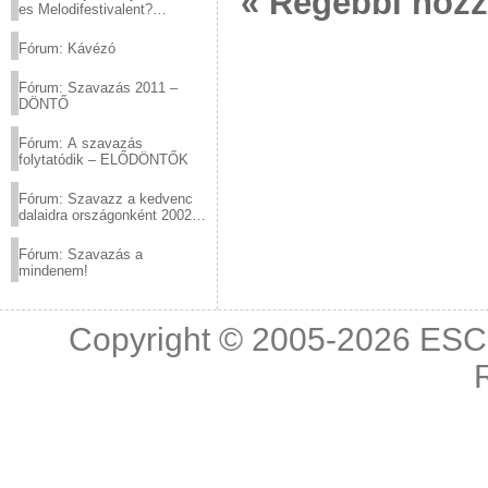
« Régebbi hoz
es Melodifestivalent?
(2012.03.10. 12:00-ig)
Fórum: Kávézó
Fórum: Szavazás 2011 –
DÖNTŐ
Fórum: A szavazás
folytatódik – ELŐDÖNTŐK
Fórum: Szavazz a kedvenc
dalaidra országonként 2002
és 2011 között!
Fórum: Szavazás a
mindenem!
Copyright © 2005-2026
ESC