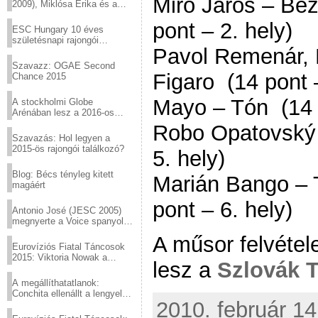
Miro Jaroš – Be
2009), Miklósa Erika és a
Virtuózok tehetségkutató
pont – 2. hely)
sztárjai a Margitszigeten
ESC Hungary 10 éves
születésnapi rajongói
Pavol Remenár, K
találkozó
Szavazz: OGAE Second
Figaro (14 pont –
Chance 2015
Mayo – Tón (14 p
A stockholmi Globe
Arénában lesz a 2016-os
Eurovízió
Robo Opatovský 
Szavazás: Hol legyen a
2015-ös rajongói találkozó?
5. hely)
Blog: Bécs tényleg kitett
Marián Bango – 
magáért
pont – 6. hely)
Antonio José (JESC 2005)
megnyerte a Voice spanyol
verzióját
A műsor felvétel
Eurovíziós Fiatal Táncosok
2015: Viktoria Nowak a
lesz a
Szlovák T
győztes Lengyelországból
A megállíthatatlanok:
Conchita ellenállt a lengyel
2010. február 14
konzervatív nyomásnak