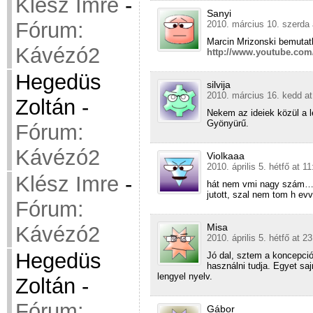
Klész Imre
-
Sanyi
Fórum:
2010. március 10. szerda 
Marcin Mrizonski bemuta
Kávézó2
http://www.youtube.co
Hegedüs
silvija
2010. március 16. kedd at
Zoltán
-
Nekem az ideiek közül a l
Gyönyürű.
Fórum:
Kávézó2
Violkaaa
2010. április 5. hétfő at 11
Klész Imre
-
hát nem vmi nagy szám…sz
jutott, szal nem tom h ev
Fórum:
Misa
Kávézó2
2010. április 5. hétfő at 2
Hegedüs
Jó dal, sztem a koncepció
használni tudja. Egyet sa
lengyel nyelv.
Zoltán
-
Fórum:
Gábor