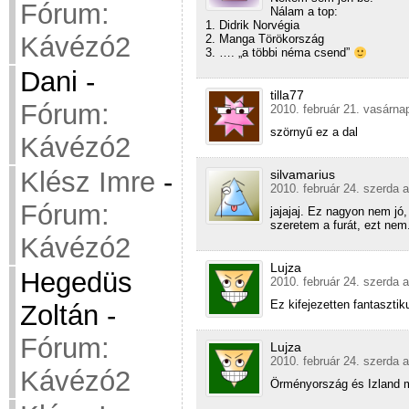
Fórum:
Nálam a top:
1. Didrik Norvégia
Kávézó2
2. Manga Törökország
3. …. „a többi néma csend”
Dani
-
tilla77
Fórum:
2010. február 21. vasárna
szörnyű ez a dal
Kávézó2
Klész Imre
-
silvamarius
2010. február 24. szerda a
Fórum:
jajajaj. Ez nagyon nem jó,
szeretem a furát, ezt nem
Kávézó2
Lujza
Hegedüs
2010. február 24. szerda a
Ez kifejezetten fantaszti
Zoltán
-
Fórum:
Lujza
2010. február 24. szerda a
Kávézó2
Örményország és Izland me