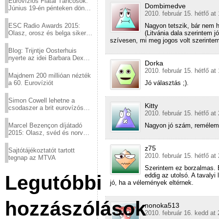
Eurovíziós Fiatal Táncosok:
Dombimedve
Június 19-én pénteken döntő
2010. február 15. hétfő at
a sör fővárosából!
ESC Radio Awards 2015:
Nagyon tetszik, bár nem h
Olasz, orosz és belga siker,
(Litvánia dala szerintem j
a svédek kimaradtak
szívesen, mi meg jogos volt szerintem
Blog: Trijntje Oosterhuis
nyerte az idei Barbara Dex
Dorka
díjat
2010. február 15. hétfő at
Majdnem 200 millióan nézték
a 60. Eurovíziót
Jó választás ;).
Simon Cowell lehetne a
Kitty
csodaszer a brit eurovízós
2010. február 15. hétfő at
kudarcok ellen
Marcel Bezençon díjátadó
Nagyon jó szám, remélem 
2015: Olasz, svéd és norvég
győzelem
z75
Sajtótájékoztatót tartott
2010. február 15. hétfő at
tegnap az MTVA
Szerintem ez borzalmas. 
Legutóbbi
eddig az utolsó. A tavalyi
jó, ha a vélemények eltérnek.
hozzászólások
nonoka513
2010. február 16. kedd at 