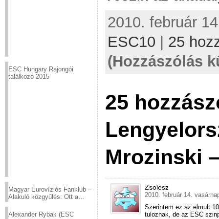
2010. február 14
ESC10
|
25 hoz
(Hozzászólás k
ESC Hungary Rajongói
találkozó 2015
25 hozzász
Lengyelors
Mrozinski 
Zsolesz
Magyar Eurovíziós Fanklub –
2010. február 14. vasárna
Alakuló közgyűlés: Ott a
helyed!
Szerintem ez az elmult 10 
Alexander Rybak (ESC
tuloznak, de az ESC szin