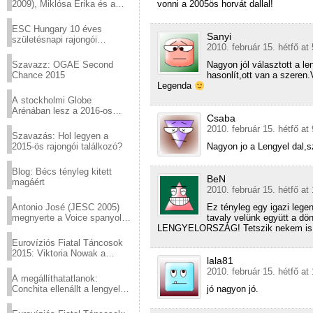
2009), Miklósa Erika és a
vonni a 2005ös horvát dallal!
Virtuózok tehetségkutató
sztárjai a Margitszigeten
ESC Hungary 10 éves
Sanyi
születésnapi rajongói
2010. február 15. hétfő at
találkozó
Szavazz: OGAE Second
Nagyon jól választott a 
Chance 2015
hasonlít,ott van a szeren
Legenda
A stockholmi Globe
Arénában lesz a 2016-os
Csaba
Eurovízió
2010. február 15. hétfő at
Szavazás: Hol legyen a
2015-ös rajongói találkozó?
Nagyon jo a Lengyel dal,sz
Blog: Bécs tényleg kitett
BeN
magáért
2010. február 15. hétfő at
Antonio José (JESC 2005)
Ez tényleg egy igazi legen
megnyerte a Voice spanyol
tavaly velünk együtt a dö
verzióját
LENGYELORSZÁG! Tetszik nekem is
Eurovíziós Fiatal Táncosok
2015: Viktoria Nowak a
lala81
győztes Lengyelországból
2010. február 15. hétfő at
A megállíthatatlanok:
Conchita ellenállt a lengyel
jó nagyon jó.
konzervatív nyomásnak