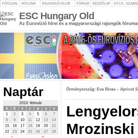
FŐOLDAL
RÓLUNK
RAJONGÓI KLUB
FÓRUM
KEZDŐLAP
GY.I.K., SZAB
ESC Hungary Old
Az Eurovízió hírei és a magyarországi rajongók fóruma
Naptár
Örményország: Eva Rivas – Apricot 
2010. február
Lengyelor
h
K
s
c
p
s
v
1
2
3
4
5
6
7
8
9
10
11
12
13
14
Mrozinski
15
16
17
18
19
20
21
22
23
24
25
26
27
28