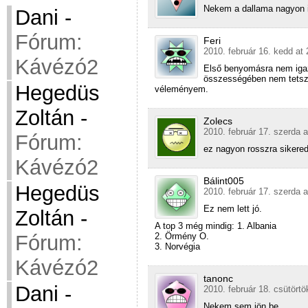
Nekem a dallama nagyon i
Dani
-
Fórum:
Feri
2010. február 16. kedd at 
Kávézó2
Első benyomásra nem igazá
összességében nem tetszi
Hegedüs
véleményem.
Zoltán
-
Zolecs
2010. február 17. szerda a
Fórum:
ez nagyon rosszra sikered
Kávézó2
Bálint005
Hegedüs
2010. február 17. szerda a
Ez nem lett jó.
Zoltán
-
A top 3 még mindig: 1. Albania
Fórum:
2. Örmény O.
3. Norvégia
Kávézó2
tanonc
Dani
-
2010. február 18. csütörtö
Nekem sem jön be.