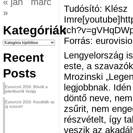
« jan
márc
Tudósító: Klész
»
Imre[youtube]ht
Kategóriák
tch?v=gVHqDWp
Forrás: eurovisio
Kategóriák
Lengyelország i
Recent
este, a szavazó
Posts
Mrozinski „Legen
legjobbnak. Idén
Eurovízió 2016: Bővült a
jelentkezők listája
döntő neve, nem
Eurovízió 2016: Kezdődik az
zsűrit, nem enge
új szezon!
részvételt, így t
veszik az akadál