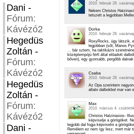
2010. február 28. vasárna
Dani
-
Nekem Christos Hatzinasio
tetszett a legjobban.Melle
Fórum:
Kávézó2
Dorka
2010. február 28. vasárna
Hegedüs
RoxyRocks, úgy látszik, e
legjobban (sőt, Manos Pyr
Zoltán
-
… bár sztem, ha taktikázni szeretnéne
középtempójú férfi által előadott dalb
Fórum:
bőven), egy gyorsabb, pergőbb dalnak
Kávézó2
Csaba
2010. február 28. vasárna
Hegedüs
Az Opa szerintem nagyon 
altato dalbokbol mar van 
Zoltán
-
Fórum:
Max
2010. március 4. csütörtö
Kávézó2
Christos Hatzinasios- Ill
képviselje a görögöket. N
legjobb dal fogja képviselni a görögöke
Dani
-
Remélem ez nem így lesz, mert már tú
versenyre!