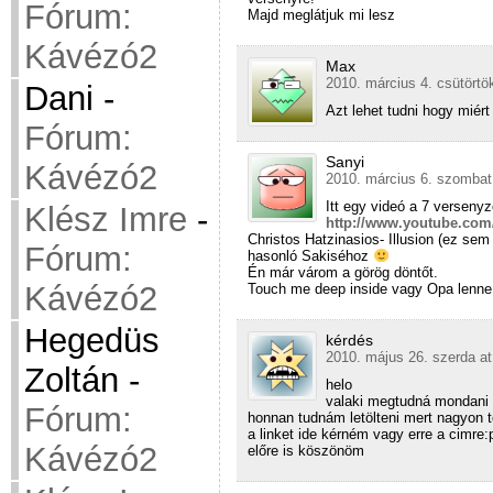
Fórum:
Majd meglátjuk mi lesz
Kávézó2
Max
2010. március 4. csütörtö
Dani
-
Azt lehet tudni hogy miért 
Fórum:
Sanyi
Kávézó2
2010. március 6. szombat
Itt egy videó a 7 verseny
Klész Imre
-
http://www.youtube.co
Christos Hatzinasios- Illusion (ez se
Fórum:
hasonló Sakiséhoz
Én már várom a görög döntőt.
Kávézó2
Touch me deep inside vagy Opa lenne a
Hegedüs
kérdés
2010. május 26. szerda at
Zoltán
-
helo
valaki megtudná mondani 
Fórum:
honnan tudnám letölteni mert nagyon t
a linket ide kérném vagy erre a cimre
Kávézó2
előre is köszönöm