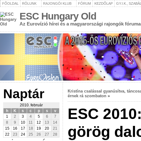
FŐOLDAL
RÓLUNK
RAJONGÓI KLUB
FÓRUM
KEZDŐLAP
GY.I.K., SZAB
ESC Hungary Old
Az Eurovízió hírei és a magyarországi rajongók fóruma
Naptár
Kristína csalással gyanúsítva, tánco
érnek rá szombaton
»
2010. február
ESC 2010:
h
K
s
c
p
s
v
1
2
3
4
5
6
7
8
9
10
11
12
13
14
görög dal
15
16
17
18
19
20
21
22
23
24
25
26
27
28