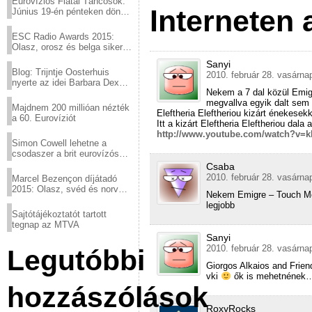
Eurovíziós Fiatal Táncosok:
Interneten 
Június 19-én pénteken döntő
a sör fővárosából!
ESC Radio Awards 2015:
Olasz, orosz és belga siker,
a svédek kimaradtak
Sanyi
Blog: Trijntje Oosterhuis
2010. február 28. vasárna
nyerte az idei Barbara Dex
Nekem a 7 dal közül Emigr
díjat
megvallva egyik dalt sem
Majdnem 200 millióan nézték
Eleftheria Eleftheriou kizárt énekesekke
a 60. Eurovíziót
Itt a kizárt Eleftheria Eleftheriou dala
http://www.youtube.com/watch?v=
Simon Cowell lehetne a
csodaszer a brit eurovízós
kudarcok ellen
Csaba
2010. február 28. vasárna
Marcel Bezençon díjátadó
2015: Olasz, svéd és norvég
Nekem Emigre – Touch Me 
győzelem
legjobb
Sajtótájékoztatót tartott
tegnap az MTVA
Sanyi
2010. február 28. vasárna
Legutóbbi
Giorgos Alkaios and Frien
vki
ők is mehetnének….
hozzászólások
RoxyRocks