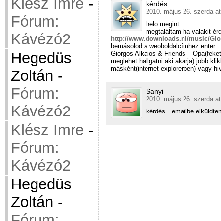
Klész Imre
-
kérdés
2010. május 26. szerda at
Fórum:
helo megint
megtaláltam ha valakit érde
Kávézó2
http://www.downloads.nl/music/G
bemásolod a weoboldalcímhez enter
Hegedüs
Giorgos Alkaios & Friends – Opa(fekete,
meglehet hallgatni aki akarja) jobb k
másként(internet explorerben) vagy h
Zoltán
-
Fórum:
Sanyi
2010. május 26. szerda at
Kávézó2
kérdés…emailbe elküldtem
Klész Imre
-
Fórum:
Kávézó2
Hegedüs
Zoltán
-
Fórum: