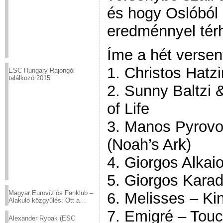
és hogy Oslóból 
eredménnyel tér
Íme a hét versen
1. Christos Hatzi
ESC Hungary Rajongói
találkozó 2015
2. Sunny Baltzi
of Life
3. Manos Pyrovol
(Noah’s Ark)
4. Giorgos Alkai
5. Giorgos Kara
Magyar Eurovíziós Fanklub –
6. Melisses – Ki
Alakuló közgyűlés: Ott a
helyed!
7. Emigré – Tou
Alexander Rybak (ESC