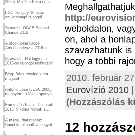
2009), Miklósa Erika és a
Meghallgathatjuk
Virtuózok tehetségkutató
sztárjai a Margitszigeten
ESC Hungary 10 éves
http://eurovisio
születésnapi rajongói
találkozó
weboldalon, vag
Szavazz: OGAE Second
Chance 2015
on, ahol a honl
A stockholmi Globe
szavazhatunk is 
Arénában lesz a 2016-os
Eurovízió
hogy a többi raj
Szavazás: Hol legyen a
2015-ös rajongói találkozó?
Blog: Bécs tényleg kitett
2010. február 27
magáért
Eurovízió 2010
Antonio José (JESC 2005)
megnyerte a Voice spanyol
verzióját
(Hozzászólás k
Eurovíziós Fiatal Táncosok
2015: Viktoria Nowak a
győztes Lengyelországból
A megállíthatatlanok:
12 hozzász
Conchita ellenállt a lengyel
konzervatív nyomásnak