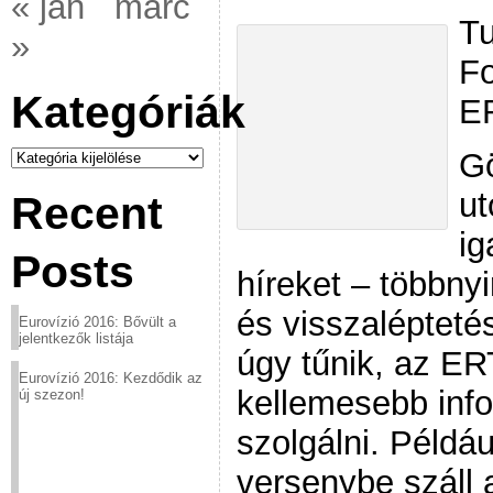
« jan
márc
Tu
»
Fo
Kategóriák
E
Kategóriák
Gö
ut
Recent
ig
Posts
híreket – többnyi
és visszalépteté
Eurovízió 2016: Bővült a
jelentkezők listája
úgy tűnik, az ER
Eurovízió 2016: Kezdődik az
kellemesebb info
új szezon!
szolgálni. Példáu
versenybe száll 