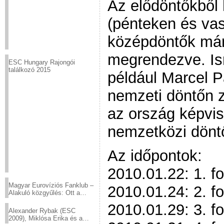
Az elődöntőkből h
(pénteken és vas
középdöntők már
megrendezve. Is
ESC Hungary Rajongói
találkozó 2015
például Marcel P
nemzeti döntőn z
az ország képvise
nemzetközi dönt
Az időpontok:
2010.01.22: 1. fo
Magyar Eurovíziós Fanklub –
2010.01.24: 2. fo
Alakuló közgyűlés: Ott a
helyed!
2010.01.29: 3. fo
Alexander Rybak (ESC
2009), Miklósa Erika és a