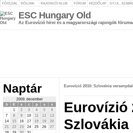
FŐOLDAL
RÓLUNK
RAJONGÓI KLUB
FÓRUM
KEZDŐLAP
GY.I.K., SZAB
ESC Hungary Old
Az Eurovízió hírei és a magyarországi rajongók fóruma
Naptár
Eurovízió 2010: Szlovénia versenydal
2009. december
Eurovízió
h
K
s
c
p
s
v
1
2
3
4
5
6
7
8
9
10
11
12
13
Szlovákia
14
15
16
17
18
19
20
21
22
23
24
25
26
27
28
29
30
31