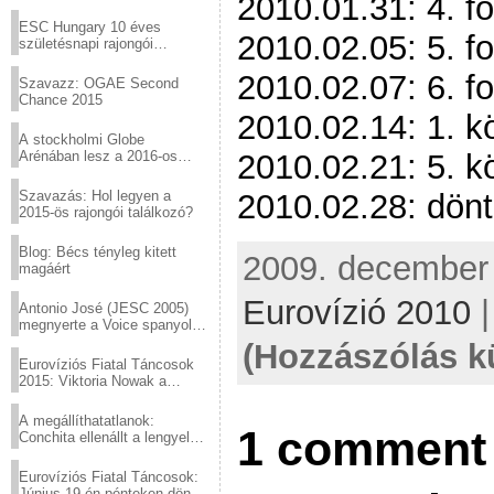
2010.01.31: 4. fo
Virtuózok tehetségkutató
sztárjai a Margitszigeten
ESC Hungary 10 éves
2010.02.05: 5. fo
születésnapi rajongói
találkozó
2010.02.07: 6. fo
Szavazz: OGAE Second
Chance 2015
2010.02.14: 1. 
A stockholmi Globe
Arénában lesz a 2016-os
2010.02.21: 5. 
Eurovízió
Szavazás: Hol legyen a
2010.02.28: dön
2015-ös rajongói találkozó?
Blog: Bécs tényleg kitett
2009. december 
magáért
Eurovízió 2010
Antonio José (JESC 2005)
megnyerte a Voice spanyol
verzióját
(Hozzászólás k
Eurovíziós Fiatal Táncosok
2015: Viktoria Nowak a
győztes Lengyelországból
A megállíthatatlanok:
1 comment 
Conchita ellenállt a lengyel
konzervatív nyomásnak
Eurovíziós Fiatal Táncosok:
Június 19-én pénteken döntő