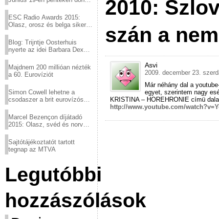
2010: Szlo
a sör fővárosából!
ESC Radio Awards 2015:
Olasz, orosz és belga siker,
szán a nem
a svédek kimaradtak
Blog: Trijntje Oosterhuis
nyerte az idei Barbara Dex
díjat
Asvi
Majdnem 200 millióan nézték
2009. december 23. szerd
a 60. Eurovíziót
Már néhány dal a youtube-
Simon Cowell lehetne a
egyet, szerintem nagy esé
csodaszer a brit eurovízós
KRISTINA – HOREHRONIE címü dala
kudarcok ellen
http://www.youtube.com/watch?v=Y
Marcel Bezençon díjátadó
2015: Olasz, svéd és norvég
győzelem
Sajtótájékoztatót tartott
tegnap az MTVA
Legutóbbi
hozzászólások