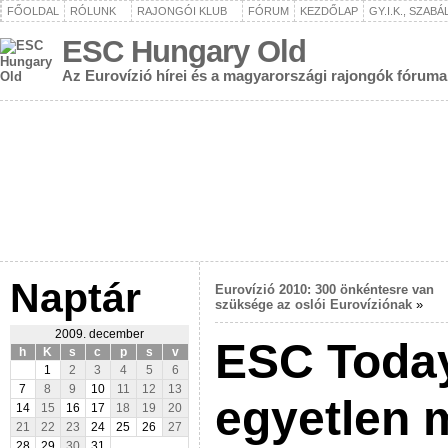
FŐOLDAL
RÓLUNK
RAJONGÓI KLUB
FÓRUM
KEZDŐLAP
GY.I.K., SZAB
ESC Hungary Old
Az Eurovízió hírei és a magyarországi rajongók fóruma
Naptár
Eurovízió 2010: 300 önkéntesre van
szüksége az oslói Eurovíziónak
»
2009. december
ESC Today
h
K
s
c
p
s
v
1
2
3
4
5
6
7
8
9
10
11
12
13
egyetlen 
14
15
16
17
18
19
20
21
22
23
24
25
26
27
28
29
30
31