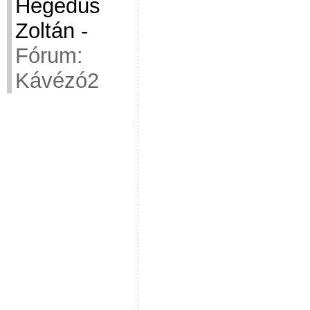
Hegedüs
Zoltán
-
Fórum:
Kávézó2