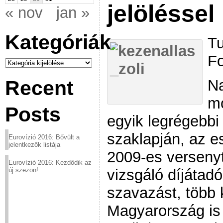
jelöléssel
« nov
jan »
Kategóriák
Tu
Fo
Kategóriák
Na
Recent
mo
Posts
egyik legrégebbi
szaklapján, az 
Eurovízió 2016: Bővült a
jelentkezők listája
2009-es verseny
Eurovízió 2016: Kezdődik az
vizsgáló díjátad
új szezon!
szavazást, több 
Magyarország is 