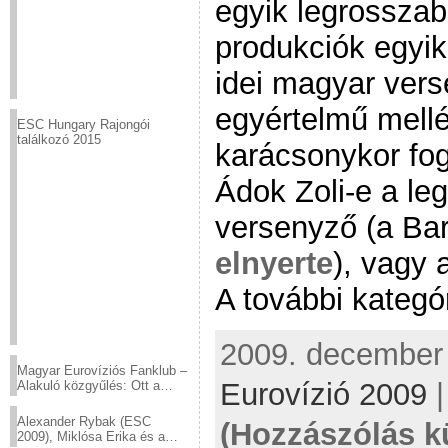
egyik legrosszab
produkciók egyik
idei magyar ver
egyértelmű mellé
ESC Hungary Rajongói
találkozó 2015
karácsonykor fog
Ádok Zoli-e a leg
versenyző (a Ba
elnyerte
), vagy 
A további kategó
2009. december 
Magyar Eurovíziós Fanklub –
Eurovízió 2009
Alakuló közgyűlés: Ott a
helyed!
Alexander Rybak (ESC
(Hozzászólás k
2009), Miklósa Erika és a