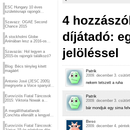
Virtuózok tehetségkutató
sztárjai a Margitszigeten
ESC Hungary 10 éves
születésnapi rajongói
4 hozzászó
találkozó
Szavazz: OGAE Second
Chance 2015
díjátadó: e
A stockholmi Globe
Arénában lesz a 2016-os
Eurovízió
jelöléssel
Szavazás: Hol legyen a
2015-ös rajongói találkozó?
Blog: Bécs tényleg kitett
magáért
Patrik
2009. december 3. csütört
Antonio José (JESC 2005)
nekem tetszett a ruha
megnyerte a Voice spanyol
verzióját
Eurovíziós Fiatal Táncosok
Patrik
2015: Viktoria Nowak a
2009. december 3. csütört
győztes Lengyelországból
bár mondjuk egy sima fehér
A megállíthatatlanok:
Conchita ellenállt a lengyel
konzervatív nyomásnak
Besc
Eurovíziós Fiatal Táncosok:
2009. december 4. péntek
Június 19-én pénteken döntő