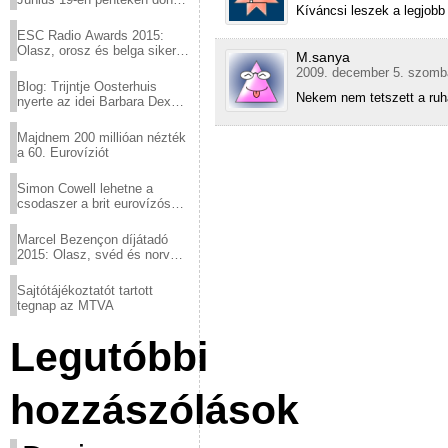
Kíváncsi leszek a legjobb
a sör fővárosából!
ESC Radio Awards 2015:
Olasz, orosz és belga siker,
M.sanya
a svédek kimaradtak
2009. december 5. szomba
Blog: Trijntje Oosterhuis
Nekem nem tetszett a ru
nyerte az idei Barbara Dex
díjat
Majdnem 200 millióan nézték
a 60. Eurovíziót
Simon Cowell lehetne a
csodaszer a brit eurovízós
kudarcok ellen
Marcel Bezençon díjátadó
2015: Olasz, svéd és norvég
győzelem
Sajtótájékoztatót tartott
tegnap az MTVA
Legutóbbi
hozzászólások