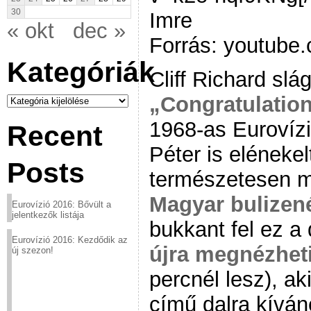
30
Imre
« okt
dec »
Forrás: youtube.
Kategóriák
Cliff Richard slá
Kategóriák
„Congratulatio
1968-as Eurovízi
Recent
Péter is elénekel
Posts
természetesen m
Magyar bulizen
Eurovízió 2016: Bővült a
jelentkezők listája
bukkant fel ez a 
Eurovízió 2016: Kezdődik az
újra megnézhet
új szezon!
percnél lesz), a
című dalra kíván