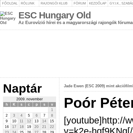
FŐOLDAL
RÓLUNK
RAJONGÓI KLUB
FÓRUM
KEZDŐLAP
GY.I.K., SZAB
ESC Hungary Old
Az Eurovízió hírei és a magyarországi rajongók fóruma
Naptár
Jade Ewen (ESC 2009) mint akciófil
Poór Péter
2009. november
h
K
s
c
p
s
v
1
2
3
4
5
6
7
8
[youtube]http:/
9
10
11
12
13
14
15
16
17
18
19
20
21
22
v=k2e-hqf9KNg[/
23
24
25
26
27
28
29