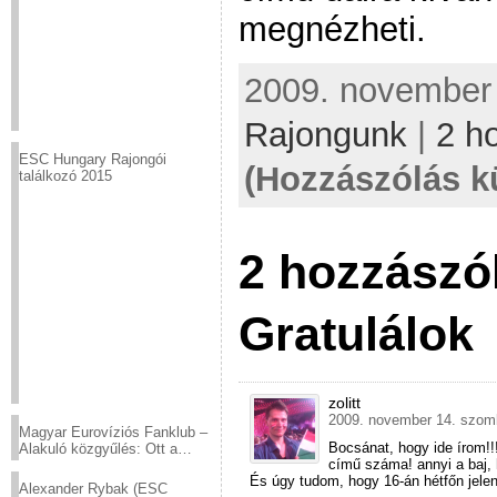
megnézheti.
2009. november 
Rajongunk
|
2 h
ESC Hungary Rajongói
(Hozzászólás k
találkozó 2015
2 hozzászó
Gratulálok
zolitt
2009. november 14. szomb
Magyar Eurovíziós Fanklub –
Bocsánat, hogy ide írom!
Alakuló közgyűlés: Ott a
című száma! annyi a baj, 
helyed!
És úgy tudom, hogy 16-án hétfőn jele
Alexander Rybak (ESC