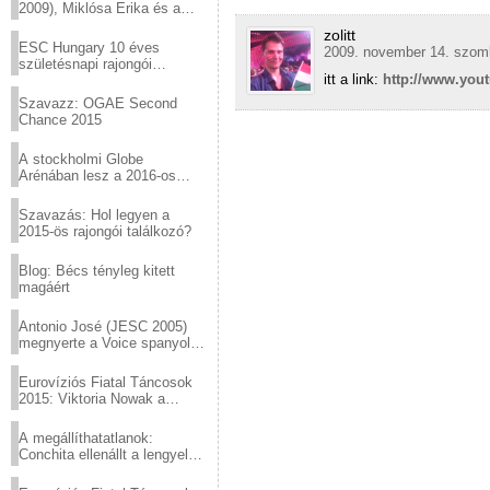
2009), Miklósa Erika és a
Virtuózok tehetségkutató
zolitt
sztárjai a Margitszigeten
ESC Hungary 10 éves
2009. november 14. szomb
születésnapi rajongói
itt a link:
http://www.yo
találkozó
Szavazz: OGAE Second
Chance 2015
A stockholmi Globe
Arénában lesz a 2016-os
Eurovízió
Szavazás: Hol legyen a
2015-ös rajongói találkozó?
Blog: Bécs tényleg kitett
magáért
Antonio José (JESC 2005)
megnyerte a Voice spanyol
verzióját
Eurovíziós Fiatal Táncosok
2015: Viktoria Nowak a
győztes Lengyelországból
A megállíthatatlanok:
Conchita ellenállt a lengyel
konzervatív nyomásnak