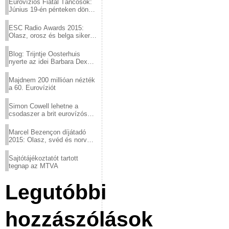
Eurovíziós Fiatal Táncosok:
Június 19-én pénteken döntő
a sör fővárosából!
ESC Radio Awards 2015:
Olasz, orosz és belga siker,
a svédek kimaradtak
Blog: Trijntje Oosterhuis
nyerte az idei Barbara Dex
díjat
Majdnem 200 millióan nézték
a 60. Eurovíziót
Simon Cowell lehetne a
csodaszer a brit eurovízós
kudarcok ellen
Marcel Bezençon díjátadó
2015: Olasz, svéd és norvég
győzelem
Sajtótájékoztatót tartott
tegnap az MTVA
Legutóbbi
hozzászólások