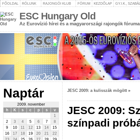
FŐOLDAL
RÓLUNK
RAJONGÓI KLUB
FÓRUM
KEZDŐLAP
GY.I.K., SZAB
ESC Hungary Old
Az Eurovízió hírei és a magyarországi rajongók fóruma
Naptár
JESC 2009: a kulisszák mögött
»
2009. november
JESC 2009: Sz
h
K
s
c
p
s
v
1
színpadi prób
2
3
4
5
6
7
8
9
10
11
12
13
14
15
16
17
18
19
20
21
22
23
24
25
26
27
28
29