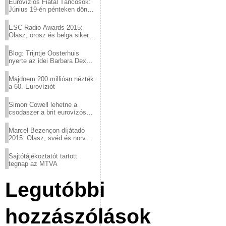
Eurovíziós Fiatal Táncosok:
Június 19-én pénteken döntő
a sör fővárosából!
ESC Radio Awards 2015:
Olasz, orosz és belga siker,
a svédek kimaradtak
Blog: Trijntje Oosterhuis
nyerte az idei Barbara Dex
díjat
Majdnem 200 millióan nézték
a 60. Eurovíziót
Simon Cowell lehetne a
csodaszer a brit eurovízós
kudarcok ellen
Marcel Bezençon díjátadó
2015: Olasz, svéd és norvég
győzelem
Sajtótájékoztatót tartott
tegnap az MTVA
Legutóbbi
hozzászólások