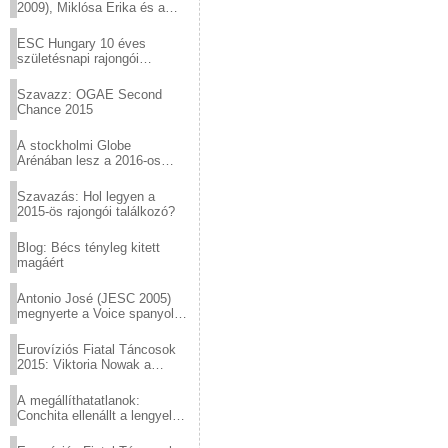
2009), Miklósa Erika és a
Virtuózok tehetségkutató
sztárjai a Margitszigeten
ESC Hungary 10 éves
születésnapi rajongói
találkozó
Szavazz: OGAE Second
Chance 2015
A stockholmi Globe
Arénában lesz a 2016-os
Eurovízió
Szavazás: Hol legyen a
2015-ös rajongói találkozó?
Blog: Bécs tényleg kitett
magáért
Antonio José (JESC 2005)
megnyerte a Voice spanyol
verzióját
Eurovíziós Fiatal Táncosok
2015: Viktoria Nowak a
győztes Lengyelországból
A megállíthatatlanok:
Conchita ellenállt a lengyel
konzervatív nyomásnak