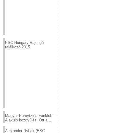
ESC Hungary Rajongói
találkozó 2015
Magyar Eurovíziós Fanklub –
Alakuló közgyűlés: Ott a
helyed!
Alexander Rybak (ESC